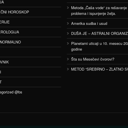
JA
Metoda „Čaša vode“ za rešavanje
ČNI HOROSKOP
problema i ispunjenje želja.
ERIJE
Amerika sudba i usud
ROLOGIJA
DUŠA JE – ASTRALNI ORGANI
ANORMALNO
Planetarni uticaji u 10. mesecu 20
godine
Šta su Mesečevi čvorovi?
VNIK
METOD “SREBRNO – ZLATNO S
I
T
egorized @bs