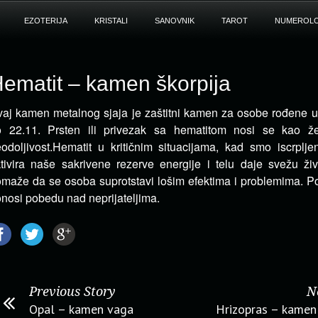
EZOTERIJA
KRISTALI
SANOVNIK
TAROT
NUMEROLO
ematit – kamen škorpija
aj kamen metalnog sjaja je zaštitni kamen za osobe rođene u
 22.11. Prsten ili privezak sa
hematitom nosi se kao že
odoljivost.Hematit u kritičnim situacijama, kad smo iscrpljen
tivira naše sakrivene rezerve energije i telu daje svežu ži
maže da se osoba suprotstavi lošim efektima i problemima. Po
nosi pobedu nad neprijateljima.
Previous Story
N
Opal – kamen vaga
Hrizopras – kamen