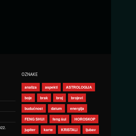
OZNAKE
analiza
aspekti
ASTROLOGIJA
boje
brak
broj
brojevi
budućnost
datum
energija
FENG SHUI
feng šui
HOROSKOP
022.
jupiter
karte
KRISTALI
ljubav