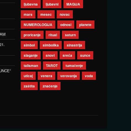
ljubavna
ljubavni
MAGIJA
mars
mesec
novac
NUMEROLOGIJA
odnosi
planete
ZAM
proricanje
ritual
saturn
21.
simbol
simbolika
sinastrija
slaganje
snovi
sreća
sunce
talisman
TAROT
tumačenje
UNCE”
uticaj
venera
verovanja
voda
zaštita
značenje