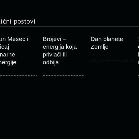
lični postovi
un Mesec i
Brojevi –
Dan planete
icaj
energija koja
Zemlje
unarne
privlači ili
nergije
odbija