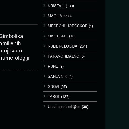
KRISTALI
(109)
MAGIJA
(233)
MESEČNI HOROSKOP
(1)
Simbolika
MISTERIJE
(16)
omiljenih
NUMEROLOGIJA
(251)
brojeva u
PARANORMALNO
(5)
numerologiji
RUNE
(3)
SANOVNIK
(4)
SNOVI
(67)
TAROT
(127)
Uncategorized @bs
(39)