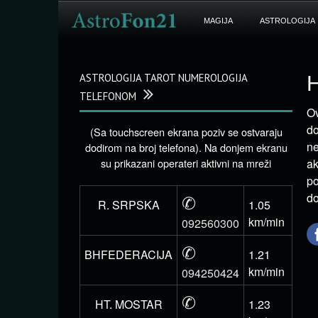
MAGIJA
ASTROLOGIJA
ASTROLOGIJA TAROT NUMEROLOGIJA
H
TELEFONOM
Ov
do
(Sa touchscreen ekrana poziv se ostvaraju
ne
dodirom na broj telefona). Na donjem ekranu
su prikazani operateri aktivni na mreži
ak
po
✆
do
R. SRPSKA
1.05
km/min
092560300
✆
BHFEDERACIJA
1.21
km/min
094250424
✆
HT. MOSTAR
1.23