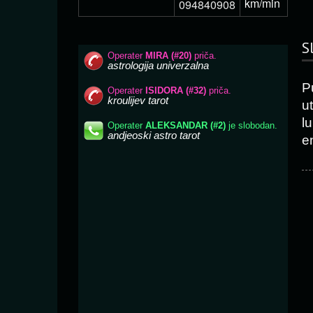
km/min
094840908
S
P
ut
l
e