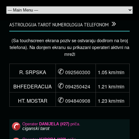
ASTROLOGIJA TAROT NUMEROLOGIJA TELEFONOM
(Sa touchscreen ekrana poziv se ostvaraju dodirom na broj
telefona). Na donjem ekranu su prikazani operateri aktivni na
mreži
✆
R. SRPSKA
092560300
1.05 km/min
✆
BHFEDERACIJA
094250424
1.21 km/min
✆
HT. MOSTAR
094840908
1.23 km/min