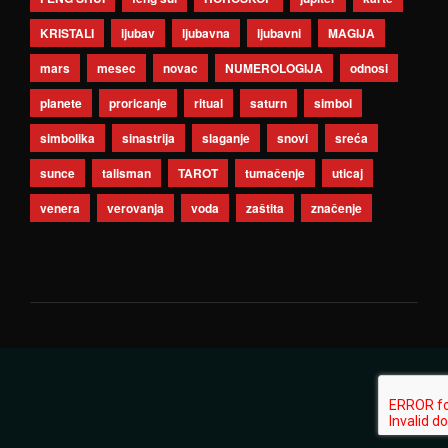
KRISTALI
ljubav
ljubavna
ljubavni
MAGIJA
mars
mesec
novac
NUMEROLOGIJA
odnosi
planete
proricanje
ritual
saturn
simbol
simbolika
sinastrija
slaganje
snovi
sreća
sunce
talisman
TAROT
tumačenje
uticaj
venera
verovanja
voda
zaštita
značenje