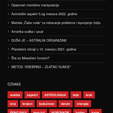
Opasnost mentalne manipulacije
Astrološki aspekti 5.og meseca 2022. godine
Metoda „Čaša vode“ za rešavanje problema i ispunjenje želja.
Amerika sudba i usud
DUŠA JE – ASTRALNI ORGANIZAM
Planetarni uticaji u 10. mesecu 2021. godine
Šta su Mesečevi čvorovi?
METOD “SREBRNO – ZLATNO SUNCE”
OZNAKE
analiza
aspekti
ASTROLOGIJA
boje
brak
broj
brojevi
budućnost
datum
energija
FENG SHUI
feng šui
HOROSKOP
jupiter
karte