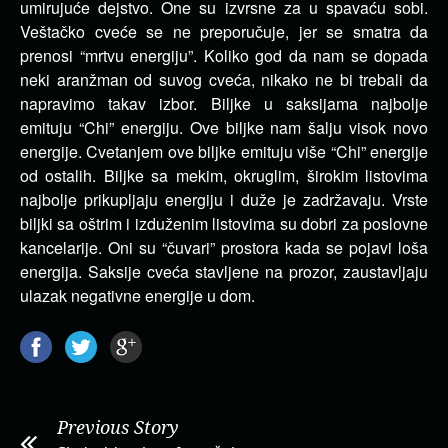
umirujuće dejstvo. One su izvrsne za u spavaću sobi.
Veštačko cveće se ne preporučuje, jer se smatra da
prenosi “mrtvu energiju”. Koliko god da nam se dopada
neki aranžman od suvog cveća, nikako ne bi trebali da
napravimo takav izbor. Biljke u saksijama najbolje
emituju “Chi” energiju. Ove biljke nam šalju visok novo
energije. Cvetanjem ove biljke emituju više “Chi” energije
od ostalih. Biljke sa mekim, okruglim, širokim listovima
najbolje prikupljaju energiju i duže je zadržavaju. Vrste
biljki sa oštrim i izduženim listovima su dobri za poslovne
kancelarije. Oni su “čuvari” prostora kada se pojavi loša
energija. Saksije cveća stavljene na prozor, zaustavljaju
ulazak negativne energije u dom.
Previous Story