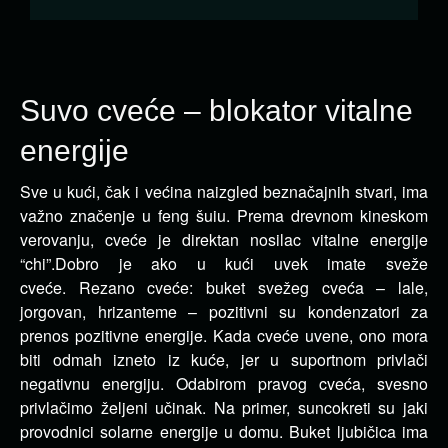
Suvo cveće – blokator vitalne
energije
Sve u kući, čak i većina naizgled beznačajnih stvari, ima
važno značenje u feng šuiu. Prema drevnom kineskom
verovanju, cveće je direktan nosilac vitalne energije
“chi”.
Dobro je ako u kući uvek imate sveže
cveće. Rezano cveće: buket svežeg cveća – lale,
jorgovan, hrizanteme – pozitivni su kondenzatori za
prenos pozitivne energije. Kada cveće uvene, ono mora
biti odmah izneto iz kuće, jer u suportnom privlači
negativnu energiju. Odabirom pravog cveća, svesno
privlačimo željeni učinak. Na primer, suncokreti su jaki
provodnici solarne energije u domu. Buket ljubičica ima