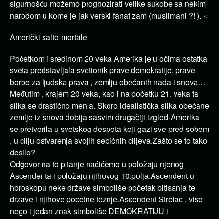
sigurnošću možemo prognozirati velike sukobe sa nekim
narodom u kome je jak verski fanatizam (muslimani ?! ). «
Američki salto-mortale
Početkom i sredinom 20 veka Amerika je u očima ostatka
sveta predstavljala svetionik prave demokratije, prave
borbe za ljudska prava , zemlju obećanih nada i snova…
Međutim , krajem 20 veka, kao i na početku 21. veka ta
slika se drastično menja. Skoro idealistička slika obećane
zemlje iz snova dobija sasvim drugačiji izgled-Amerika
se pretvorila u svetskog despota koji gazi sve pred sobom
, u cilju ostvarenja svojih sebičnih ciljeva.Zašto se to tako
desilo?
Odgovor na to pitanje naćićemo u položaju njenog
Ascendenta i položaju njihovog 10.polja.Ascendent u
horoskopu neke države simboliše početak bitisanja te
države i njihove početne težnje.Ascendent Strelac , više
nego i jedan znak simboliše DEMOKRATIJU i