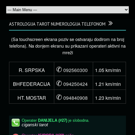
ASTROLOGIJA TAROT NUMEROLOGIJA TELEFONOM
(Sa touchscreen ekrana poziv se ostvaraju dodirom na broj
telefona). Na donjem ekranu su prikazani operateri aktivni na
mreži
✆
R. SRPSKA
092560300
1.05 km/min
✆
BHFEDERACIJA
094250424
1.21 km/min
✆
HT. MOSTAR
094840908
1.23 km/min