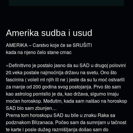
Amerika sudba i usud
AMERIKA – Carstvo koje će se SRUŠITI
kada na njeno čelo stane crnac
»Definitivno je postalo jasno da su SAD u drugoj polovini
20.veka postale najmoćnija državu na svetu. Ono što
fascinira ( voleli mi njih ili ne ) jeste da su tu moć ostvarili
za manje od 200 godina svog postojanja. Prvo što sam
kao astrolog pomislio je da, kao država, sigurno imaju
moćan horoskop. Međutim, kada sam naišao na horoskop
SAD bio sam zbunjen…
Prema tom horoskopu SAD su bile u znaku Raka sa
podznakom Blizanaca. Počeo sam da sumnjam u tačnost
te karte i posle dužeg razmišljanja došao sam do