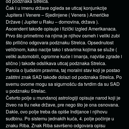
od podznaka Strelca.
Čak i u imenu države ogleda se uticaj konjunkcije
Jupitera i Venere – Sjedinjene ( Venera ) Američke
Države ( Jupiter u Raku – domovina, država ).
Ascendent takođe opisuje i fizički izgled Amerikanaca.
Prvo što primetimo na njima je njihov osmeh i veliki zubi
što prilično odgovara podznaku Strelca. Opsednutost
veličinom, kako nacije tako i stvarima kojima se služe (
veliki automobili, ogromne kuće i imanja, najviše zgrade i
slično ) takođe odslikava uticaj podznaka Strelca.
Parola o ljudskim pravima, taj moralni stav koji je postao
zaštitni znak SAD takođe dolazi od podznaka Strelca. Po
svemu ovome mogu sa sigurnošću da tvrdim da su SAD
u podznaku Strelac.
Četvrto polje u mundanoj astrologiji opisuje narod koji je
živeo na tlu neke države, pre nego što je ona osnovana.
Dakle, ovo polje treba da opiše Indijance i njihovu
sudbinu. Po sistemu jednakih kuća, 4. polje počinje u
znaku Riba. Znak Riba savršeno odgovara opisu