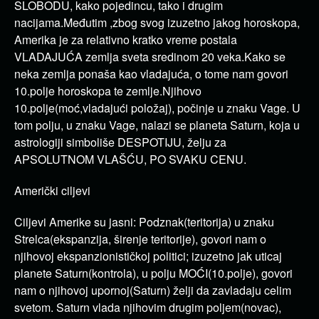
SLOBODU, kako pojedincu, tako i drugim
nacijama.Međutim ,zbog svog izuzetno jakog horoskopa,
Amerika je za relativno kratko vreme postala
VLADAJUĆA zemlja sveta sredinom 20 veka.Kako se
neka zemlja ponaša kao vladajuća, o tome nam govori
10.polje horoskopa te zemlje.Njihovo
10.polje(moć,vladajući položaj), počinje u znaku Vage. U
tom polju, u znaku Vage, nalazi se planeta Saturn, koja u
astrologiji simboliše DESPOTIJU, želju za
APSOLUTNOM VLAŠĆU, PO SVAKU CENU.
Američki ciljevi
Ciljevi Amerike su jasni: Podznak(teritorija) u znaku
Strelca(ekspanzija, širenje teritorije), govori nam o
njihovoj ekspanzionističkoj politici; izuzetno jak uticaj
planete Saturn(kontrola), u polju MOĆI(10.polje), govori
nam o njihovoj upornoj(Saturn) želji da zavladaju celim
svetom. Saturn vlada njihovim drugim poljem(novac),