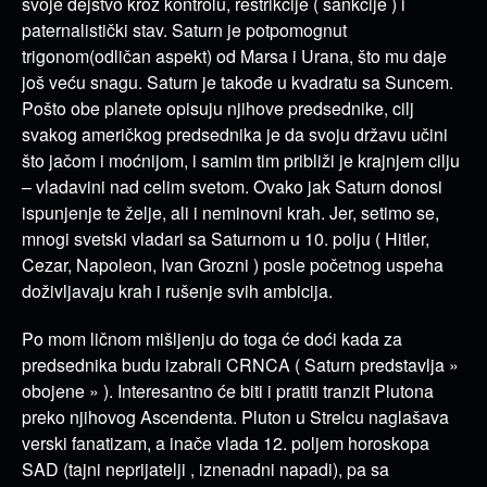
svoje dejstvo kroz kontrolu, restrikcije ( sankcije ) i
paternalistički stav. Saturn je potpomognut
trigonom(odličan aspekt) od Marsa i Urana, što mu daje
još veću snagu. Saturn je takođe u kvadratu sa Suncem.
Pošto obe planete opisuju njihove predsednike, cilj
svakog američkog predsednika je da svoju državu učini
što jačom i moćnijom, i samim tim približi je krajnjem cilju
– vladavini nad celim svetom. Ovako jak Saturn donosi
ispunjenje te želje, ali i neminovni krah. Jer, setimo se,
mnogi svetski vladari sa Saturnom u 10. polju ( Hitler,
Cezar, Napoleon, Ivan Grozni ) posle početnog uspeha
doživljavaju krah i rušenje svih ambicija.
Po mom ličnom mišljenju do toga će doći kada za
predsednika budu izabrali CRNCA ( Saturn predstavlja »
obojene » ). Interesantno će biti i pratiti tranzit Plutona
preko njihovog Ascendenta. Pluton u Strelcu naglašava
verski fanatizam, a inače vlada 12. poljem horoskopa
SAD (tajni neprijatelji , iznenadni napadi), pa sa