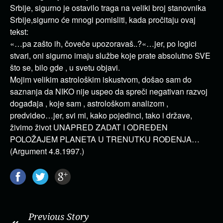
Srbije, sigurno je ostavilo traga na veliki broj stanovnika
Srbije,sigurno će mnogi pomisliti, kada pročitaju ovaj
tekst:
«…pa zašto ih, čoveče upozoravaš..?«…jer, po logici
stvari, oni sigurno imaju službe koje prate absolutno SVE
što se, bilo gde , u svetu objavi.
Mojim velikim astrološkim iskustvom, došao sam do
saznanja da NIKO nije uspeo da spreči negativan razvoj
događaja , koje sam , astrološkom analizom ,
predvideo…jer, svi mi, kako pojedinci, tako i države,
živimo život UNAPRED ZADAT I ODREĐEN
POLOŽAJEM PLANETA U TRENUTKU ROĐENJA…
(Argument 4.8.1997.)
Previous Story