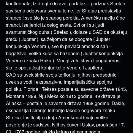
kontinenata, iz drugih država, podatak – podznak Strelac
savršeno odgovara svemu tome, jer Strelac predstavlja
strance i sve što je stranog porekla. Američku naciju čine
stranci, iseljenici iz celog sveta. Svi oni su ljudi
avanturističkog duha ( Strelac ), dolaze u SAD da okušaju
sreću ( Jupiter ), sa željom da se obogate ( Jupiter
konjunkcija Venera ), sve ih privlači američki san –
bogatstvo, velika kuća sa bazenom ( Jupiter konjunkcija
Venera u znaku Raka ). Mnogi žele slavu i popularnost
što je opet uticaj konjunkcije Venere i Jupitera.
SAD su uvek širile svoju teritoriju, njihovi predsednici
uvek su vodili ekspanzivnu imperijalističku spoljnu
politiku. Florida i Teksas postale su savezne države 1845,
Montana 1889, Nju Meksiko 1912 godine. 49 država je
Aljaska – postala je savezna država 1958 godine. Dakle,
ekspanzija i širenje teritorije takođe odgovara znaku
Strelca. Institucija u koju Amerikanci imaju veliko
poverenje je sudstvo. Njihov čuveni Ustav, proglašen 17.
09. 1787 godine, služio je kao primer mnogim