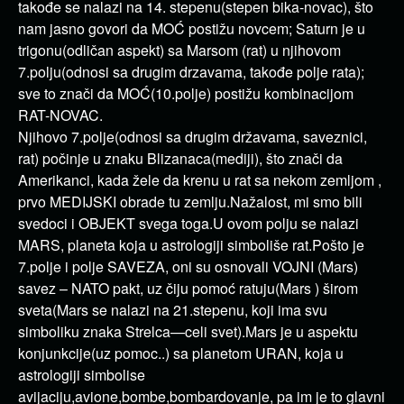
takođe se nalazi na 14. stepenu(stepen bika-novac), što
nam jasno govori da MOĆ postižu novcem; Saturn je u
trigonu(odličan aspekt) sa Marsom (rat) u njihovom
7.polju(odnosi sa drugim drzavama, takođe polje rata);
sve to znači da MOĆ(10.polje) postižu kombinacijom
RAT-NOVAC.
Njihovo 7.polje(odnosi sa drugim državama, saveznici,
rat) počinje u znaku Blizanaca(mediji), što znači da
Amerikanci, kada žele da krenu u rat sa nekom zemljom ,
prvo MEDIJSKI obrade tu zemlju.Nažalost, mi smo bili
svedoci i OBJEKT svega toga.U ovom polju se nalazi
MARS, planeta koja u astrologiji simboliše rat.Pošto je
7.polje i polje SAVEZA, oni su osnovali VOJNI (Mars)
savez – NATO pakt, uz čiju pomoć ratuju(Mars ) širom
sveta(Mars se nalazi na 21.stepenu, koji ima svu
simboliku znaka Strelca—celi svet).Mars je u aspektu
konjunkcije(uz pomoc..) sa planetom URAN, koja u
astrologiji simbolise
avijaciju,avione,bombe,bombardovanje, pa im je to glavni