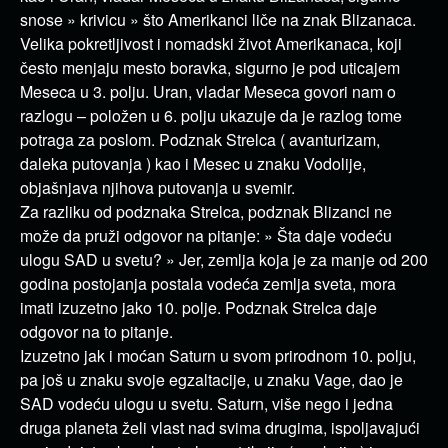
snose » krivicu » što Amerikanci liče na znak Blizanaca.
Velika pokretljivost i nomadski život Amerikanaca, koji
često menjaju mesto boravka, sigurno je pod uticajem
Meseca u 3. polju. Uran, vladar Meseca govori nam o
razlogu – položen u 6. polju ukazuje da je razlog tome
potraga za poslom. Podznak Strelca ( avanturizam,
daleka putovanja ) kao i Mesec u znaku Vodolije,
objašnjava njihova putovanja u svemir.
Za razliku od podznaka Strelca, podznak Blizanci ne
može da pruži odgovor na pitanje: » Šta daje vodeću
ulogu SAD u svetu? » Jer, zemlja koja je za manje od 200
godina postojanja postala vodeća zemlja sveta, mora
imati izuzetno jako 10. polje. Podznak Strelca daje
odgovor na to pitanje.
Izuzetno jak i moćan Saturn u svom prirodnom 10. polju,
pa još u znaku svoje egzaltacije, u znaku Vage, dao je
SAD vodeću ulogu u svetu. Saturn, više nego i jedna
druga planeta želi vlast nad svima drugima, ispoljavajući