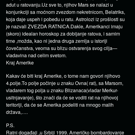
adut u ratovanju.Uz sve to, njihov Mars se nalazi u
konjunkciji sa moćnom zvezdom nekretnicom, Belatriks,
koja daje uspeh i pobedu u ratu. Astrolozi iz prošlosti su
je nazvali ZVEZDA RATNICA.Dakle, Amerikanci imaju
(skoro) idealan horoskop za dobijanje ratova, i samim
time ,možda, kao ni jedna druga zemlja u istoriji
čovečanstva, veoma su blizu ostvarenja svog cilja—
vladavina nad celim svetom.
Kraj Amerike
Kakav će biti kraj Amerike, o tome nam govori njihovo
4.polje.To polje počinje u znaku Ovna( rat), sa Marsom,
vladarem tog polja u znaku Blizanaca(vladar Merkur-
usitnjavanje), što znači da će se voditi rat na njihovoj
teritoriji, da će se Amerika podeliti na mnogo malih
država,….
P.S.
Ratni događaji ,u Srbiji 1999. Američko bombardovanje