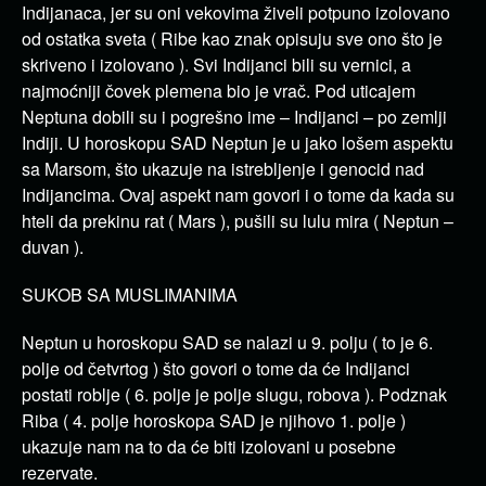
Indijanaca, jer su oni vekovima živeli potpuno izolovano
od ostatka sveta ( Ribe kao znak opisuju sve ono što je
skriveno i izolovano ). Svi Indijanci bili su vernici, a
najmoćniji čovek plemena bio je vrač. Pod uticajem
Neptuna dobili su i pogrešno ime – Indijanci – po zemlji
Indiji. U horoskopu SAD Neptun je u jako lošem aspektu
sa Marsom, što ukazuje na istrebljenje i genocid nad
Indijancima. Ovaj aspekt nam govori i o tome da kada su
hteli da prekinu rat ( Mars ), pušili su lulu mira ( Neptun –
duvan ).
SUKOB SA MUSLIMANIMA
Neptun u horoskopu SAD se nalazi u 9. polju ( to je 6.
polje od četvrtog ) što govori o tome da će Indijanci
postati roblje ( 6. polje je polje slugu, robova ). Podznak
Riba ( 4. polje horoskopa SAD je njihovo 1. polje )
ukazuje nam na to da će biti izolovani u posebne
rezervate.