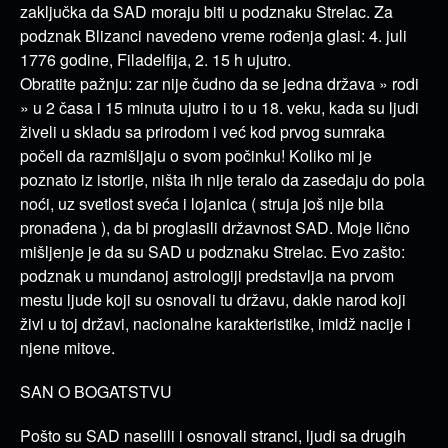
zaključka da SAD moraju biti u podznaku Strelac. Za
podznak Blizanci navedeno vreme rođenja glasi: 4. juli
1776 godine, Filadelfija, 2. 15 h ujutro.
Obratite pažnju: zar nije čudno da se jedna država » rodi
» u 2 časa i 15 minuta ujutro i to u 18. veku, kada su ljudi
živeli u skladu sa prirodom i već kod prvog sumraka
počeli da razmišljaju o svom počinku! Koliko mi je
poznato iz istorije, ništa ih nije teralo da zasedaju do pola
noći, uz svetlost sveća i lojanica ( struja još nije bila
pronađena ), da bi proglasili državnost SAD. Moje lično
mišljenje je da su SAD u podznaku Strelac. Evo zašto:
podznak u mundanoj astrologiji predstavlja na prvom
mestu ljude koji su osnovali tu državu, dakle narod koji
živi u toj državi, nacionalne karakteristike, imidž nacije i
njene mitove.
SAN O BOGATSTVU
Pošto su SAD naselili i osnovali stranci, ljudi sa drugih