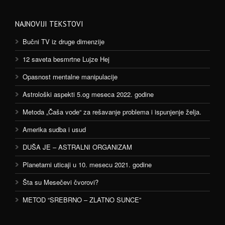
NAJNOVIJI TEKSTOVI
Bučni TV iz druge dimenzije
12 saveta besmrtne Lujze Hej
Opasnost mentalne manipulacije
Astrološki aspekti 5.og meseca 2022. godine
Metoda „Čaša vode“ za rešavanje problema i ispunjenje želja.
Amerika sudba i usud
DUŠA JE – ASTRALNI ORGANIZAM
Planetarni uticaji u 10. mesecu 2021. godine
Šta su Mesečevi čvorovi?
METOD “SREBRNO – ZLATNO SUNCE”