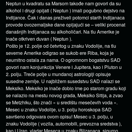
Neptun u kvadratu sa Marsom takođe nam govori da su
alkohol i drugi opijati ( Neptun ) imali pogubno dejstvo na
Indijance. Čak i danas preživeli potomci starih Indijanaca
provode ovozemaljske dane opijajući se – veliki procenat
današnjih Indijanaca su alkoholičari. Na tlu Amerike je
inače otkriven duvan ( Neptun ).
Pošto je 12. polje od četvrtog u znaku Vodolije, na tlu
severne Amerike odigrao se sukob ere Riba, koja je
neumitno ostala za nama. O ogromnom bogatstvu SAD
govori nam konjunkcija Venere i Jupitera, kao i Pluton u
2. polju. Treće polje u mundanoj astrologiji opisuje
susedne zemlje. U najbližem susedstvu SAD nalazi se
Meksiko. Meksiko je inače dobio ime po starom gradu koji
se nalazio na mestu novog grada, Meksiko Sitija, a zvao
se Metzhiku, što znači » u središtu mesečevih voda ».
Mesec u znaku Vodolije, u 3. polju horoskopa SAD
savršeno odgovara ovom opisu! Mesec u 3. polju, u
znaku Vodolije ( vozila, automobili, prevozna sredstva ),
kao i Uran, vladar Meseca u znaku Blizanaca, sigurno