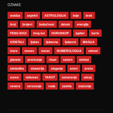
OZNAKE
analiza
aspekti
ASTROLOGIJA
boje
brak
broj
brojevi
budućnost
datum
energija
FENG SHUI
feng šui
HOROSKOP
jupiter
karte
KRISTALI
ljubav
ljubavna
ljubavni
MAGIJA
mars
mesec
novac
NUMEROLOGIJA
odnosi
planete
proricanje
ritual
saturn
simbol
simbolika
sinastrija
slaganje
snovi
sreća
sunce
talisman
TAROT
tumačenje
uticaj
venera
verovanja
voda
zaštita
značenje