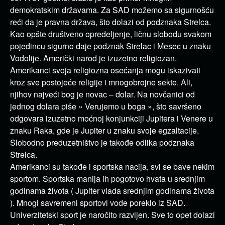
demokratskim državama. Za SAD možemo sa sigurnošću
reći da je pravna država, što dolazi od podznaka Strelca.
Kao opšte društveno opredeljenje, ličnu slobodu svakom
pojedincu sigurno daje podznak Strelac i Mesec u znaku
Vodolije. Američki narod je izuzetno religiozan.
Amerikanci svoja religiozna osećanja mogu iskazivati
kroz sve postojeće religije i mnogobrojne sekte. Ali,
njihov najveći bog je novac – dolar. Na novčanici od
jednog dolara piše » Verujemo u boga », što savršeno
odgovara izuzetno moćnoj konjunkciji Jupitera i Venere u
znaku Raka, gde je Jupiter u znaku svoje egzaltacije.
Slobodno preduzetništvo je takođe odlika podznaka
Strelca.
Amerikanci su takođe i sportska nacija, svi se bave nekim
sportom. Sportska manija ih pogotovo hvata u srednjim
godinama života ( Jupiter vlada srednjim godinama života
). Mnogi savremeni sportovi vode poreklo iz SAD.
Univerzitetski sport je naročito razvijen. Sve to opet dolazi