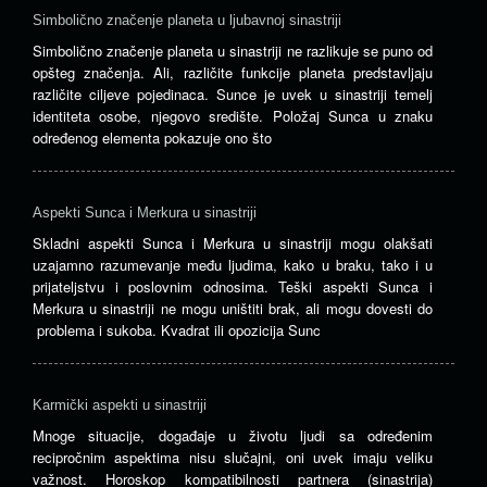
Simbolično značenje planeta u ljubavnoj sinastriji
Simbolično značenje planeta u sinastriji ne razlikuje se puno od
opšteg značenja. Ali, različite funkcije planeta predstavljaju
različite ciljeve pojedinaca. Sunce je uvek u sinastriji temelj
identiteta osobe, njegovo središte. Položaj Sunca u znaku
određenog elementa pokazuje ono što
Aspekti Sunca i Merkura u sinastriji
Skladni aspekti Sunca i Merkura u sinastriji mogu olakšati
uzajamno razumevanje među ljudima, kako u braku, tako i u
prijateljstvu i poslovnim odnosima. Teški aspekti Sunca i
Merkura u sinastriji ne mogu uništiti brak, ali mogu dovesti do
problema i sukoba. Kvadrat ili opozicija Sunc
Karmički aspekti u sinastriji
Mnoge situacije, događaje u životu ljudi sa određenim
recipročnim aspektima nisu slučajni, oni uvek imaju veliku
važnost. Horoskop kompatibilnosti partnera (sinastrija)