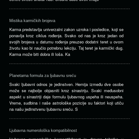
Mistika karmičkih brojeva
Karma predstavlja univerzalni zakon uzroka i posledice, koji se
ponavlja kroz ciklus rođenja. Svako od nas je kroz jedan od
svojih brojeva u datumu rođenja preuzeo dodatni teret u ovom
životu kao bi naučio potrebnu lekciju. Taj teret je karmički dug.
Karma može biti dobra ili loša. Ka
Planetarna formula za ljubavnu sreću
Svaki ljubavni odnos je jedinstven. Hemija između dve osobe
može se najbolje objasniti kroz sinastriju. Svaki međusobni
aspekt u sinastriji daje formulu ljubavnog uspeha ili neuspeha.
Vreme, sudbina i naše astrološke pozicije su faktori koji utiču
na našu jedinstvenu ljubavnu sreću. S
Ljubavna numerološka kompatibilnost