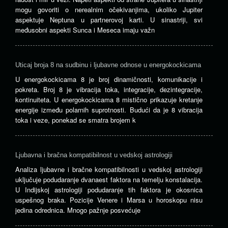
mogu govoriti o nerealnim očekivanjima, ukoliko Jupiter
aspektuje Neptuna u partnerovoj karti. U sinastriji, svi
međusobni aspekti Sunca i Meseca imaju važn
Uticaj broja 8 na sudbinu i ljubavne odnose u energokockicama
U energokockicama 8 je broj dinamičnosti, komunikacije i
pokreta. Broj 8 je vibracija toka, integracije, dezintegracije,
kontinuiteta. U energokockicama 8 mistično prikazuje kretanje
energije između polarnih suprotnosti. Budući da je 8 vibracija
toka i veze, ponekad se smatra brojem k
Ljubavna i bračna kompatibilnost u vedskoj astrologiji
Analiza ljubavne i bračne kompatibilnosti u vedskoj astrologiji
uključuje podudaranje dvanaest faktora na temelju konstalacija.
U Indijskoj astrologiji podudaranje tih faktora je okosnica
uspešnog braka. Pozicije Venere i Marsa u horoskopu nisu
jedina odrednica. Mnogo pažnje posvećuje