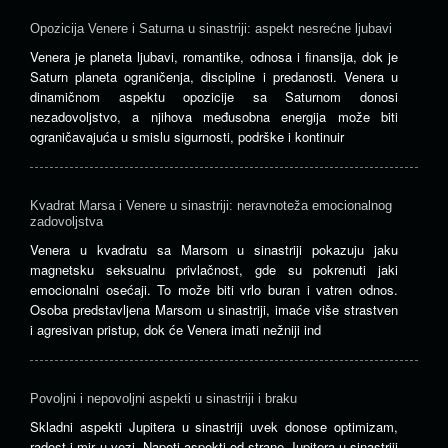
Opozicija Venere i Saturna u sinastriji: aspekt nesrećne ljubavi
Venera je planeta ljubavi, romantike, odnosa i finansija, dok je
Saturn planeta ograničenja, discipline i predanosti. Venera u
dinamičnom aspektu opozicije sa Saturnom donosi
nezadovoljstvo, a njihova međusobna energija može biti
ograničavajuća u smislu sigurnosti, podrške i kontinuir
Kvadrat Marsa i Venere u sinastriji: neravnoteža emocionalnog
zadovoljstva
Venera u kvadratu sa Marsom u sinastriji pokazuju jaku
magnetsku seksualnu privlačnost, gde su pokrenuti jaki
emocionalni osećaji. To može biti vrlo buran i vatren odnos.
Osoba predstavljena Marsom u sinastriji, imaće više strastven
i agresivan pristup, dok će Venera imati nežniji ind
Povoljni i nepovoljni aspekti u sinastriji i braku
Skladni aspekti Jupitera u sinastriji uvek donose optimizam,
radost i mir u vezi. Napeti aspekti od strane Jupitera u sinastriji