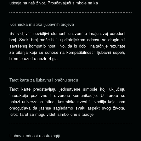
uticaja na naš život. Proučavajući simbole na ka
Kosmička mistika ljubavnih brojeva
Svi vidljivi i nevidljivi elementi u svemiru imaju svoj određeni
broj. Svaki broj može biti u prijateljskom odnosu sa drugima i
savršenoj kompatibilnosti. No, da bi dobili najtačnije rezultate
za pitanja koja se odnose na kompatibilnost i ljubavni uspeh,
bitno je uzeti u obzir tri gla
Tarot karte za ljubavnu i bračnu sreću
Tarot karte predstavljaju jedinstvene simbole koji uključuju
interakciju pozitivne i otvorene komunikacije. U Tarotu se
nalazi univerzalna istina, kosmička svest i vodilja koja nam
omogućava da jasnije sagledamo svaki aspekt svog života.
Kroz Tarot se mogu videti simbolične situacije
Ljubavni odnosi u astrologiji