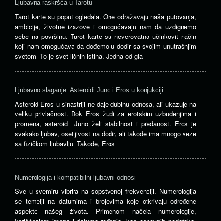
Ljubavna raskršća u Tarotu
Tarot karte su poput ogledala. One odražavaju naša putovanja,
ambicije, životne izazove i omogućavaju nam da uzdignemo
sebe na površinu. Tarot karte su neverovatno učinkovit način
koji nam omogućava da dođemo u dodir sa svojim unutrašnjim
svetom. To je svet ličnih istina. Jedna od gla
Ljubavno slaganje: Asteroidi Juno i Eros u konjukciji
Asteroid Eros u sinastriji ne daje dubinu odnosa, ali ukazuje na
veliku privlačnost. Dok Eros žudi za erotskim uzbuđenjima i
promena, asteroid Juno želi stabilnost i predanost. Eros je
svakako ljubav, osetljivost na dodir, ali takođe ima mnogo veze
sa fizičkom ljubavlju. Takođe, Eros
Numerologija i kompatibilni ljubavni odnosi
Sve u svemiru vibrira na sopstvenoj frekvenciji. Numerologija
se temelji na datumima i brojevima koje otkrivaju određene
aspekte našeg života. Primenom načela numerologije,
korišćenjem imena i datuma rođenja, kao osnovnih podataka,