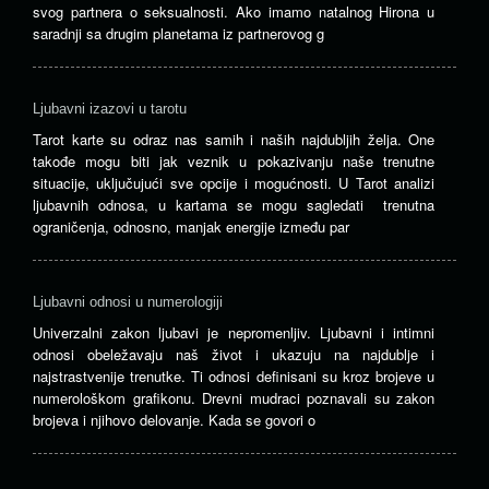
svog partnera o seksualnosti. Ako imamo natalnog Hirona u
saradnji sa drugim planetama iz partnerovog g
Ljubavni izazovi u tarotu
Tarot karte su odraz nas samih i naših najdubljih želja. One
takođe mogu biti jak veznik u pokazivanju naše trenutne
situacije, uključujući sve opcije i mogućnosti. U Tarot analizi
ljubavnih odnosa, u kartama se mogu sagledati trenutna
ograničenja, odnosno, manjak energije između par
Ljubavni odnosi u numerologiji
Univerzalni zakon ljubavi je nepromenljiv. Ljubavni i intimni
odnosi obeležavaju naš život i ukazuju na najdublje i
najstrastvenije trenutke. Ti odnosi definisani su kroz brojeve u
numerološkom grafikonu. Drevni mudraci poznavali su zakon
brojeva i njihovo delovanje. Kada se govori o