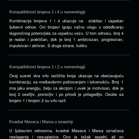
Kompatibilnost brojeva 1 i 4 u numerologiji
Kombinacija brojeva 1 i 4 ukazuje na stabilan i uspešan
ljubavni odnos. Ovi brojevi igraju važnu ulogu u određivanju
dugoročnog potencijala za uspešnu vezu. U tom odnosu, broj 4
je realan i praktičan, dok je broj 1 ambiciozan, progresivan,
impulsivan i aktivan. S druge strane, koliko
Kompatibilnost brojeva 1 i 2 u numerologiji
Ovaj susret dva vrlo različita broja ukazuje na obećavajuću
kombinaciju, sa međusobnim poštovanjem i iskrenošću. Broj 1
ima jaku energiju, želju za akcijom i uvek je motivisan, dok je
broj 2 osetljiv, pronicljiv i po prirodi je prilagodljiv. Osobe sa
brojem 1 i brojem 2 su vrlo razli
Kvadrat Meseca i Marsa u sinastriji
U ljubavnim odnosima, kvadrat Meseca i Marsa označava
neslaganja i nesuglasice. Ovo je težak aspekt, ali on