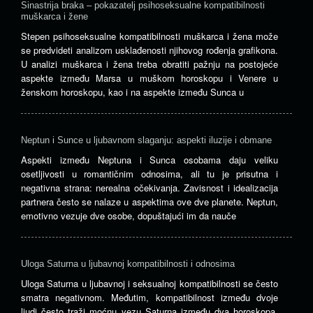
Sinastrija braka – pokazatelj psihoseksualne kompatibilnosti
muškarca i žene
Stepen psihoseksualne kompatibilnosti muškarca i žena može
se predvideti analizom usklađenosti njihovog rođenja grafikona.
U analizi muškarca i žena treba obratiti pažnju na postojeće
aspekte između Marsa u muškom horoskopu i Venere u
ženskom horoskopu, kao i na aspekte između Sunca u
Neptun i Sunce u ljubavnom slaganju: aspekti iluzije i obmane
Aspekti između Neptuna i Sunca osobama daju veliku
osetljivosti u romantičnim odnosima, ali tu je prisutna i
negativna strana: nerealna očekivanja. Zavisnost i idealizacija
partnera često se nalaze u aspektima ove dve planete. Neptun,
emotivno vezuje dve osobe, dopuštajući im da nauče
Uloga Saturna u ljubavnoj kompatibilnosti i odnosima
Uloga Saturna u ljubavnoj i seksualnoj kompatibilnosti se često
smatra negativnom. Međutim, kompatibilnost između dvoje
ljudi često traži moćnu vezu Saturna između dva horoskopa,