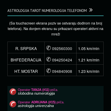
ASTROLOGIJA TAROT NUMEROLOGIJA TELEFONOM
(Sa touchscreen ekrana poziv se ostvaraju dodirom na broj
telefona). Na donjem ekranu su prikazani operateri aktivni na
mreži
✆
R. SRPSKA
092560300
1.05 km/min
✆
BHFEDERACIJA
094250424
1.21 km/min
✆
HT. MOSTAR
094840908
1.23 km/min