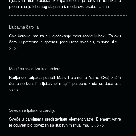
Ljubavna numerološka kompatibilnost je drevna tehnika u
pronalaženju idealnog slaganja između dve osobe.…
>>>>
Ljubavna čarolija
Ova čarolije ima za cilj ojačavanje međusobne ljubavi. Za ovu
čaroliju potrebno je spremiti jednu roze svećicu, mirisno ulje…
>>>>
Magična svojstva korijandera
Korijander pripada planeti Mars i elementu Vatre. Ovaj začin
često se koristi u ljubavnoj magiji, posebno kada se doda u…
>>>>
Sveća za ljubavnu čaroliju
Sveće u čarolijama predstavljaju element vatre. Element vatre
je oduvek bio povezan sa ljubavnim ritualima.…
>>>>