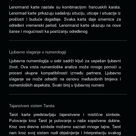
Lenormand karte nastale su kombinacijom francuskih karata.
Lenormad karte prikazuju sadašnju situciju, uticaje i situacije iz
prošlosti i buduće događaje. Svaka karta daje smernice za
određeni vremenski period. Lenormand karte ukazuju na nove
šanse i mogućnosti ka postizanju određenog
Ljubavno slaganje u numerologiji
Ljubavna numerologija u sebi sadrži ključ za uspešan ljubavni
život. Ova vrsta numerološke analize može mnogo pomoći u
proceni ukupne kompatibilnosti između partnera. Ljubavno
slaganje se može odrediti na osnovu međusobnih brojeva i
numeroloških aspekata. Svaki broj u ljubavnoj numero
Tajanstveni sistem Tarota
Tarot karte predstavljaju tajanstvene i mistične simbole.
Putovanje kroz Tarot je putovanje u naše sopstvene dubine.
Kroz ove drevne simbole možemo saznati mnoge tajne. Tarot
nam kroz svoj sistem nudi objašnjenje i interpretaciju svakog