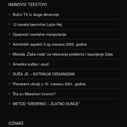
NAJNOVIJI TEKSTOVI
Bučni TV iz druge dimenzije
12 saveta besmrtne Lujze Hej
Opasnost mentalne manipulacije
Astrološki aspekti 5.og meseca 2022. godine
Metoda „Čaša vode“ za rešavanje problema i ispunjenje želja.
Amerika sudba i usud
DUŠA JE – ASTRALNI ORGANIZAM
Planetarni uticaji u 10. mesecu 2021. godine
Šta su Mesečevi čvorovi?
METOD “SREBRNO – ZLATNO SUNCE”
OZNAKE