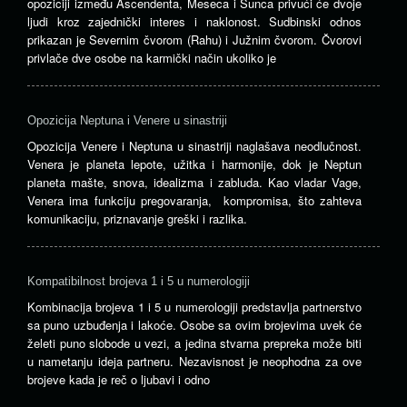
opoziciji između Ascendenta, Meseca i Sunca privući će dvoje
ljudi kroz zajednički interes i naklonost. Sudbinski odnos
prikazan je Severnim čvorom (Rahu) i Južnim čvorom. Čvorovi
privlače dve osobe na karmički način ukoliko je
Opozicija Neptuna i Venere u sinastriji
Opozicija Venere i Neptuna u sinastriji naglašava neodlučnost.
Venera je planeta lepote, užitka i harmonije, dok je Neptun
planeta mašte, snova, idealizma i zabluda. Kao vladar Vage,
Venera ima funkciju pregovaranja, kompromisa, što zahteva
komunikaciju, priznavanje greški i razlika.
Kompatibilnost brojeva 1 i 5 u numerologiji
Kombinacija brojeva 1 i 5 u numerologiji predstavlja partnerstvo
sa puno uzbuđenja i lakoće. Osobe sa ovim brojevima uvek će
želeti puno slobode u vezi, a jedina stvarna prepreka može biti
u nametanju ideja partneru. Nezavisnost je neophodna za ove
brojeve kada je reč o ljubavi i odno