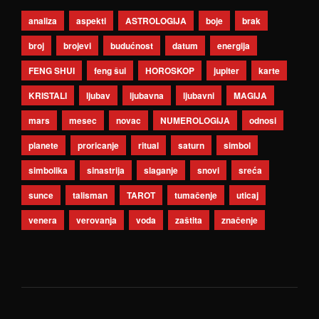
analiza
aspekti
ASTROLOGIJA
boje
brak
broj
brojevi
budućnost
datum
energija
FENG SHUI
feng šui
HOROSKOP
jupiter
karte
KRISTALI
ljubav
ljubavna
ljubavni
MAGIJA
mars
mesec
novac
NUMEROLOGIJA
odnosi
planete
proricanje
ritual
saturn
simbol
simbolika
sinastrija
slaganje
snovi
sreća
sunce
talisman
TAROT
tumačenje
uticaj
venera
verovanja
voda
zaštita
značenje