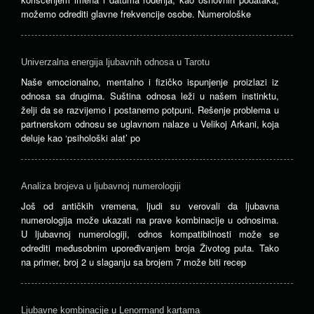
možemo odrediti glavne frekvencije osobe. Numerološke
Univerzalna energija ljubavnih odnosa u Tarotu
Naše emocionalno, mentalno i fizičko ispunjenje proizlazi iz
odnosa sa drugima. Suština odnosa leži u našem instinktu,
želji da se razvijemo i postanemo potpuni. Rešenje problema u
partnerskom odnosu se uglavnom nalaze u Velikoj Arkani, koja
deluje kao ‘psihološki alat’ po
Analiza brojeva u ljubavnoj numerologiji
Još od antičkih vremena, ljudi su verovali da ljubavna
numerologija može ukazati na prave kombinacije u odnosima.
U ljubavnoj numerologiji, odnos kompatibilnosti može se
odrediti međusobnim upoređivanjem broja Životog puta. Tako
na primer, broj 2 u slaganju sa brojem 7 može biti recep
Ljubavne kombinacije u Lenormand kartama