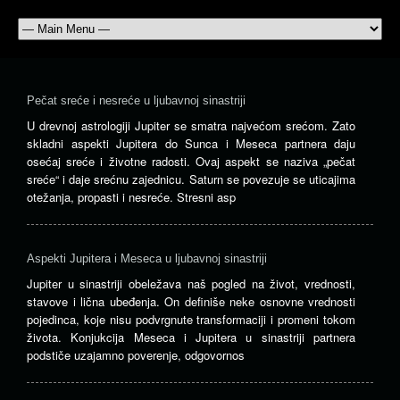
Pečat sreće i nesreće u ljubavnoj sinastriji
U drevnoj astrologiji Jupiter se smatra najvećom srećom. Zato
skladni aspekti Jupitera do Sunca i Meseca partnera daju
osećaj sreće i životne radosti. Ovaj aspekt se naziva „pečat
sreće“ i daje srećnu zajednicu. Saturn se povezuje se uticajima
otežanja, propasti i nesreće. Stresni asp
Aspekti Jupitera i Meseca u ljubavnoj sinastriji
Jupiter u sinastriji obeležava naš pogled na život, vrednosti,
stavove i lična ubeđenja. On definiše neke osnovne vrednosti
pojedinca, koje nisu podvrgnute transformaciji i promeni tokom
života. Konjukcija Meseca i Jupitera u sinastriji partnera
podstiče uzajamno poverenje, odgovornos