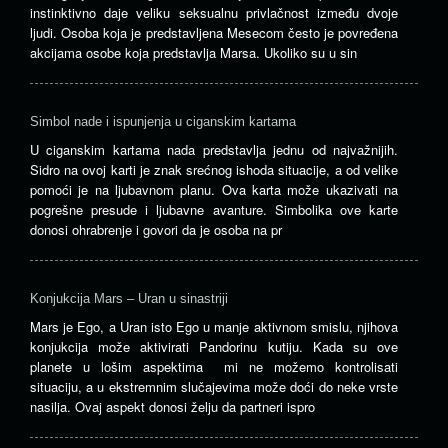
instinktivno daje veliku seksualnu privlačnost između dvoje
ljudi. Osoba koja je predstavljena Mesecom često je povređena
akcijama osobe koja predstavlja Marsa. Ukoliko su u sin
Simbol nade i ispunjenja u ciganskim kartama
U ciganskim kartama nada predstavlja jednu od najvažnijih.
Sidro na ovoj karti je znak srećnog ishoda situacije, a od velike
pomoći je na ljubavnom planu. Ova karta može ukazivati na
pogrešne presude i ljubavne avanture. Simbolika ove karte
donosi ohrabrenje i govori da je osoba na pr
Konjukcija Mars – Uran u sinastriji
Mars je Ego, a Uran isto Ego u manje aktivnom smislu, njihova
konjukcija može aktivirati Pandorinu kutiju. Kada su ove
planete u lošim aspektima mi ne možemo kontrolisati
situaciju, a u ekstremnim slučajevima može doći do neke vrste
nasilja. Ovaj aspekt donosi želju da partneri ispro