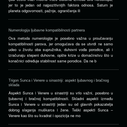
jer to je jedan od najpozitivnijih faktora odnosa. Saturn je
planeta odgovornosti, pažnje, ograničenja ili
Numerologija ljubavne kompatibilnosti partnera
Ova metoda numerologije je posebno važna u proučavanju
kompatibilnosti parova, jer omogućava da se utvrdi ne samo
udeo u životu oba supružnika, duhovni vođa porodice, ali i
izračunaju stepeni duhovne, opšte krize u domaćinstvu što u
konačnici određuje stabilnost same porodice. Da ne b
Trigon Sunca i Venere u sinastriji: aspekt ljubavnog i bračnog
sklada
Aspekti Sunca i Venere u sinastriji su vrlo važni, posebno u
ljubavnoj i bračnoj kompatibilnosti. Skladni aspekti između
Sunca i Venere u sinastriji jedan su od glavnih pokazatelja
dobrog slaganja muškarca i žene. Teški aspekti Sunca –
Venere kao što su kvadrat i opozicija ne mo