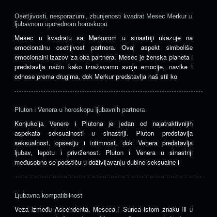
Osetljivosti, nesporazumi, zbunjenosti kvadrat Mesec Merkur u
ljubavnom uporednom horoskopu
Mesec u kvadratu sa Merkurom u sinastriji ukazuje na
emocionalnu osetljivost partnera. Ovaj aspekt simboliše
emocionalni izazov za oba partnera. Mesec je ženska planeta i
predstavlja način kako izražavamo svoje emocije, navike i
odnose prema drugima, dok Merkur predstavlja naš stil ko
Pluton i Venera u horoskopu ljubavnih partnera
Konjukcija Venere i Plutona je jedan od najatraktivnijih
aspekata seksualnosti u sinastriji. Pluton predstavlja
seksualnost, opsesiju i intimnost, dok Venera predstavlja
ljubav, lepotu i privrženost. Pluton i Venera u sinastriji
međusobno se podstiču u doživljavanju dubine seksualne i
Ljubavna kompatibilnost
Veza između Ascendenta, Meseca i Sunca istom znaku ili u