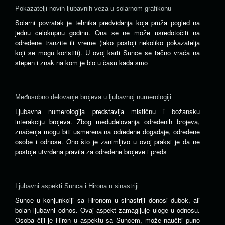
Pokazatelji novih ljubavnih veza u solarnom grafikonu
Solarni povratak je tehnika predviđanja koja pruža pogled na
jednu celokupnu godinu. Ona se ne može usredotočiti na
određene tranzite ili vreme (iako postoji nekoliko pokazatelja
koji se mogu koristiti). U ovoj karti Sunce se tačno vraća na
stepen i znak na kom je bio u času kada smo
Međusobno delovanje brojeva u ljubavnoj numerologiji
Ljubavna numerologija predstavlja mističnu i božansku
interakciju brojeva. Zbog međudelovanja određenih brojeva,
značenja mogu biti usmerena na određene događaje, određene
osobe i odnose. Ono što je zanimljivo u ovoj praksi je da ne
postoje utvrđena pravila za određene brojeve i preds
Ljubavni aspekti Sunca i Hirona u sinastriji
Sunce u konjunkciji sa Hironom u sinastriji donosi dubok, ali
bolan ljubavni odnos. Ovaj aspekt zamagljuje uloge u odnosu.
Osoba čiji je Hiron u aspektu sa Suncem, može naučiti puno