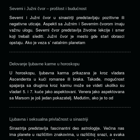
Severni i Južni čvor – prošlost i budućnost
Severni i Južni čvor u sinastriji predstavljaju pozitivne ili
negativne uticaje. Aspekti sa Južnim i Severnim čvorom imaju
važnu ulogu. Severni čvor predstavlja životne lekcije i smer
koji trebali slediti. Južni čvor je mesto gde stari obrasci
opstaju. Ako je veza s’ natalnim planetam
Delovanje ljubavne karme u horoskopu
U horoskopu, ljubavna karma prikazana je kroz vladara
Ascendenta u kući romanse ili braka. Takođe, mogućnost
spajanja sa drugima kroz karmu može se videti ukoliko su
vladari 5. i 7. kuće jako aspektovani. Venera jako aspektovana
sa Marsom je još jedan pokazatelj. Međutim, ako je to od
Ljubavna i seksualna privlačnost u sinastriji
Sinastrija predstavlja fascinantni deo astrologije. Većina nas
ima planete u različitim znakovima, u različitoj snazi, a svaka