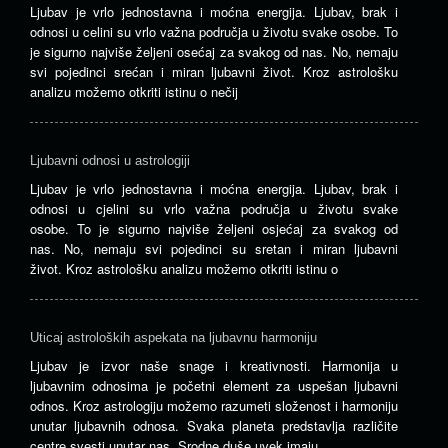
Ljubav je vrlo jednostavna i moćna energija. Ljubav, brak i
odnosi u celini su vrlo važna područja u životu svake osobe. To
je sigurno najviše željeni osećaj za svakog od nas. No, nemaju
svi pojedinci srećan i miran ljubavni život. Kroz astrološku
analizu možemo otkriti istinu o nečij
Ljubavni odnosi u astrologiji
Ljubav je vrlo jednostavna i moćna energija. Ljubav, brak i
odnosi u cjelini su vrlo važna područja u životu svake
osobe. To je sigurno najviše željeni osjećaj za svakog od
nas. No, nemaju svi pojedinci su sretan i miran ljubavni
život. Kroz astrološku analizu možemo otkriti istinu o
Uticaj astroloških aspekata na ljubavnu harmoniju
Ljubav je izvor naše snage i kreativnosti. Harmonija u
ljubavnim odnosima je početni element za uspešan ljubavni
odnos. Kroz astrologiju možemo razumeti složenost i harmoniju
unutar ljubavnih odnosa. Svaka planeta predstavlja različite
centre svesti unutar nas. Srodne duše uvek imaju