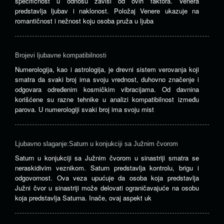
specifičnost u odnosu zavisi od ovih faktora. Venera
predstavlja ljubav i naklonost. Položaj Venere ukazuje na
romantičnost i nežnost koju osoba pruža u ljuba
Brojevi ljubavne kompatibilnosti
Numerologija, kao i astrologija, je drevni sistem verovanja koji
smatra da svaki broj ima svoju vrednost, duhovno značenje i
odgovara određenim kosmičkim vibracijama. Od davnina
korišćene su razne tehnike u analizi kompatibilnost između
parova. U numerologiji svaki broj ima svoju mist
Ljubavno slaganje:Saturn u konjukciji sa Južnim čvorom
Saturn u konjukciji sa Južnim čvorom u sinastriji smatra se
neraskidivim veznikom. Saturn predstavlja kontrolu, brigu i
odgovornost. Ova veza upućuje da osoba koja predstavlja
Južni čvor u sinastriji može delovati ograničavajuće na osobu
koja predstavlja Saturna. Inače, ovaj aspekt uk