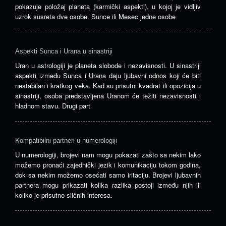
pokazuje položaj planeta (karmički aspekti), u kojoj je vidljiv
uzrok susreta dve osobe. Sunce ili Mesec jedne osobe
Aspekti Sunca i Urana u sinastriji
Uran u astrologiji je planeta slobode i nezavisnosti. U sinastriji
aspekti između Sunca i Urana daju ljubavni odnos koji će biti
nestabilan i kratkog veka. Kad su prisutni kvadrat ili opozicija u
sinastriji, osoba predstavljena Uranom će težiti nezavisnosti i
hladnom stavu. Drugi part
Kompatibilni partneri u numerologiji
U numerologiji, brojevi nam mogu pokazati zašto sa nekim lako
možemo pronaći zajednički jezik i komunikaciju tokom godina,
dok sa nekim možemo osećati samo iritaciju. Brojevi ljubavnih
partnera mogu prikazati kolika razlika postoji između njih ili
koliko je prisutno sličnih interesa.