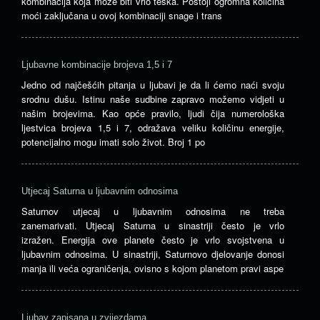
kombinacija koja može biti vrlo teška. Postoji ogromna količina
moći zaključana u ovoj kombinaciji snage i trans
Ljubavne kombinacije brojeva 1,5 i 7
Jedno od najčešćih pitanja u ljubavi je da li ćemo naći svoju
srodnu dušu. Istinu naše sudbine zapravo možemo vidjeti u
našim brojevima. Kao opće pravilo, ljudi čija numerološka
ljestvica brojeva 1,5 i 7, odražava veliku količinu energije,
potencijalno mogu imati solo život. Broj 1 po
Utjecaj Saturna u ljubavnim odnosima
Saturnov utjecaj u ljubavnim odnosima ne treba
zanemarivati. Utjecaj Saturna u sinastriji često je vrlo
izražen. Energija ove planete često je vrlo svojstvena u
ljubavnim odnosima. U sinastriji, Saturnovo djelovanje donosi
manja ili veća ograničenja, ovisno s kojom planetom pravi aspe
Ljubav zapisana u zvijezdama