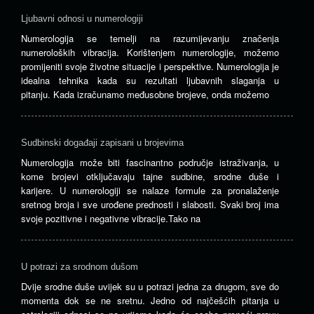
Ljubavni odnosi u numerologiji
Numerologija se temelji na razumijevanju značenja
numeroloških vibracija. Korištenjem numerologije, možemo
promijeniti svoje životne situacije i perspektive. Numerologija je
idealna tehnika kada su rezultati ljubavnih slaganja u
pitanju. Kada izračunamo međusobne brojeve, onda možemo
Sudbinski događaji zapisani u brojevima
Numerologija može biti fascinantno područje istraživanja, u
kome brojevi otključavaju tajne sudbine, srodne duše i
karijere. U numerologiji se nalaze formule za pronalaženje
sretnog broja i sve urođene prednosti i slabosti. Svaki broj ima
svoje pozitivne i negativne vibracije.Tako na
U potrazi za srodnom dušom
Dvije srodne duše uvijek su u potrazi jedna za drugom, sve do
momenta dok se ne sretnu. Jedno od najčešćih pitanja u