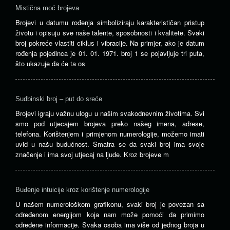
Mistična moć brojeva
Brojevi u datumu rođenja simboliziraju karakterističan pristup
životu i opisuju sve naše talente, sposobnosti i kvalitete. Svaki
broj pokreće vlastiti ciklus i vibracije. Na primjer, ako je datum
rođenja pojedinca je 01. 01. 1971. broj 1 se pojavljuje tri puta,
što ukazuje da će ta os
Sudbinski broj – put do sreće
Brojevi igraju važnu ulogu u našim svakodnevnim životima. Svi
smo pod utjecajem brojeva preko našeg imena, adrese,
telefona. Korištenjem i primjenom numerologije, možemo imati
uvid u našu budućnost. Smatra se da svaki broj ima svoje
značenje i ima svoj utjecaj na ljude. Kroz brojeve m
Buđenje intuicije kroz korištenje numerologije
U našem numerološkom grafikonu, svaki broj je povezan sa
određenom energijom koja nam može pomoći da primimo
određene informacije. Svaka osoba ima više od jednog broja u