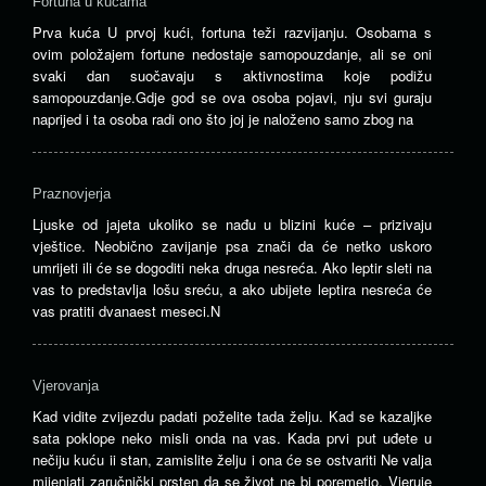
Fortuna u kućama
Prva kuća U prvoj kući, fortuna teži razvijanju. Osobama s
ovim položajem fortune nedostaje samopouzdanje, ali se oni
svaki dan suočavaju s aktivnostima koje podižu
samopouzdanje.Gdje god se ova osoba pojavi, nju svi guraju
naprijed i ta osoba radi ono što joj je naloženo samo zbog na
Praznovjerja
Ljuske od jajeta ukoliko se nađu u blizini kuće – prizivaju
vještice. Neobično zavijanje psa znači da će netko uskoro
umrijeti ili će se dogoditi neka druga nesreća. Ako leptir sleti na
vas to predstavlja lošu sreću, a ako ubijete leptira nesreća će
vas pratiti dvanaest meseci.N
Vjerovanja
Kad vidite zvijezdu padati poželite tada želju. Kad se kazaljke
sata poklope neko misli onda na vas. Kada prvi put uđete u
nečiju kuću ii stan, zamislite želju i ona će se ostvariti Ne valja
mijenjati zaručnički prsten da se život ne bi poremetio. Vjeruje