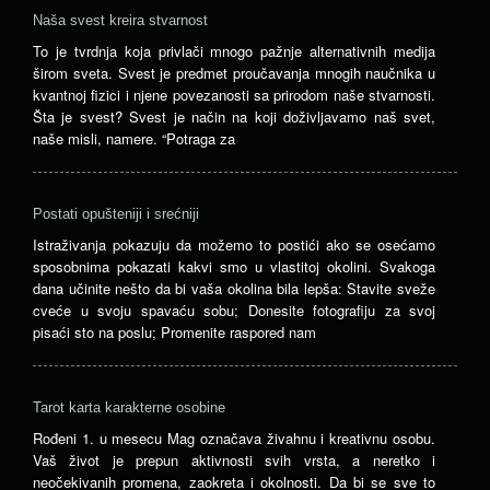
Naša svest kreira stvarnost
To je tvrdnja koja privlači mnogo pažnje alternativnih medija
širom sveta. Svest je predmet proučavanja mnogih naučnika u
kvantnoj fizici i njene povezanosti sa prirodom naše stvarnosti.
Šta je svest? Svest je način na koji doživljavamo naš svet,
naše misli, namere. “Potraga za
Postati opušteniji i srećniji
Istraživanja pokazuju da možemo to postići ako se osećamo
sposobnima pokazati kakvi smo u vlastitoj okolini. Svakoga
dana učinite nešto da bi vaša okolina bila lepša: Stavite sveže
cveće u svoju spavaću sobu; Donesite fotografiju za svoj
pisaći sto na poslu; Promenite raspored nam
Tarot karta karakterne osobine
Rođeni 1. u mesecu Mag označava živahnu i kreativnu osobu.
Vaš život je prepun aktivnosti svih vrsta, a neretko i
neočekivanih promena, zaokreta i okolnosti. Da bi se sve to