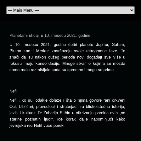
Planetarni uticaji u 10. mesecu 2021. godine
U 10. mesecu 2021. godine četiri planete Jupiter, Saturn,
Pluton kao i Merkur završavaju svoje retrogradne faze. To
znači da su nakon dužeg perioda novi događaji sve više u
fokusu imaju konsolidaciju. Mnoge stvari o kojima se možda
samo malo razmišljalo sada su spremne i mogu se prime
Nefili
Nefili, ko su, odakle dolaze i šta o njima govore rani crkveni
Oci, bibličari, prevodioci i stručnjaci za bliskoistočnu istoriju,
jezik i kulturu. Dr Zaharija Sitčin u otkrivanju porekla ovih „od
starine poznatih ljudi“, ide korak dalje napominjući kako
jevrejska reč Nefil vuče porekl