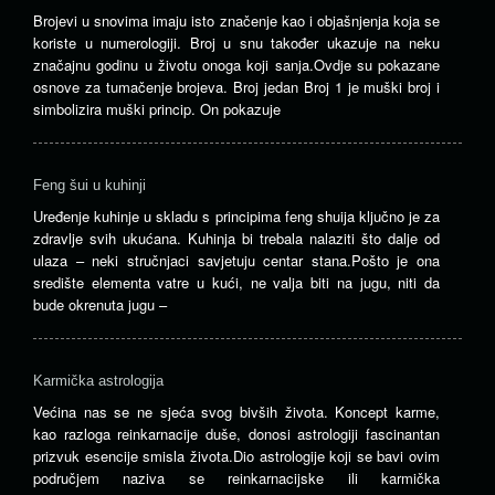
Brojevi u snovima imaju isto značenje kao i objašnjenja koja se
koriste u numerologiji. Broj u snu također ukazuje na neku
značajnu godinu u životu onoga koji sanja.Ovdje su pokazane
osnove za tumačenje brojeva. Broj jedan Broj 1 je muški broj i
simbolizira muški princip. On pokazuje
Feng šui u kuhinji
Uređenje kuhinje u skladu s principima feng shuija ključno je za
zdravlje svih ukućana. Kuhinja bi trebala nalaziti što dalje od
ulaza – neki stručnjaci savjetuju centar stana.Pošto je ona
središte elementa vatre u kući, ne valja biti na jugu, niti da
bude okrenuta jugu –
Karmička astrologija
Većina nas se ne sjeća svog bivših života. Koncept karme,
kao razloga reinkarnacije duše, donosi astrologiji fascinantan
prizvuk esencije smisla života.Dio astrologije koji se bavi ovim
područjem naziva se reinkarnacijske ili karmička