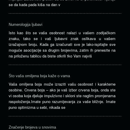
se da kada pada kiša na dan v
Numerologija ljubavi
Isto kao što se vaša osobnost nalazi u vašem zodijačkom
znaku, tako se i vaš ljubavni znak oslikava u vašem
izražajnom broju. Kada ga izračunati sve je lako-ispitajte sve
moguće asocijacije sa drugim brojevima, zatim ih prenesite na
na priloženu tablicu da biste otkrili tko Vam najviš
Što vaša omiljena boja kaže o vama
Vaša omiljena boja može izraziti vašu osobnost i karakterne
osobine. Crvena boja – ako je vaš izbor crvena boja, onda ste
vi osoba koja djeluje impulzivno i skloni ste naglim promjenama
raspoloženja.Imate puno razumijevanja za vaše bližnje. Imate
puno optimizma u sebi, nikada se
Značenje brojeva u snovima