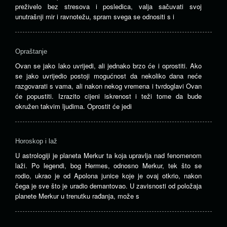
preživelo bez stresova i posledica, valja sačuvati svoj
unutrašnji mir i ravnotežu, spram svega se odnositi s i
Opraštanje
Ovan se jako lako uvrijedi, ali jednako brzo će i oprostiti. Ako
se jako uvrijedio postoji mogućnost da nekoliko dana neće
razgovarati s vama, ali nakon nekog vremena i tvrdoglavi Ovan
će popustiti. Izrazito cijeni iskrenost i teži tome da bude
okružen takvim ljudima. Oprostit će jedi
Horoskop i laž
U astrologiji je planeta Merkur ta koja upravlja nad fenomenom
laži. Po legendi, bog Hermes, odnosno Merkur, tek što se
rodio, ukrao je od Apolona junice koje je ovaj otkrio, nakon
čega je sve što je uradio demantovao. U zavisnosti od položaja
planete Merkur u trenutku rađanja, može s