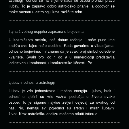
astrologiji odnosi se na vrijeme kada će osoba pronaći pravu
ljubav. To je zapravo dobro astrološko pitanje, a odgovor se
može saznati u astrologiji kroz različite tehn
Tajna životnog uspjeha zapisana u brojevima
U kozmičkom smislu, naš datum rođenja i naše puno ime
sadrže sve tajne naše sudbine. Kada govorimo o vibracijama,
odnosno brojevima, mi znamo da je svaki broj simbol određene
kvalitete. Svaki broj od 1 do 9 u numerologiji predstavlja
jedinstvenu kombinaciju karakteristika ličnosti. Po
Ljubavni odnosi u astrologiji
Ljubav je vrlo jednostavna i moćna energija. Ljubav, brak i
odnosi u cjelini su vrlo važna područja u životu svake
osobe. To je sigurno najviše željeni osjećaj za svakog od
nas. No, nemaju svi pojedinci su sretan i miran ljubavni
život. Kroz astrološku analizu možemo otkriti istinu o