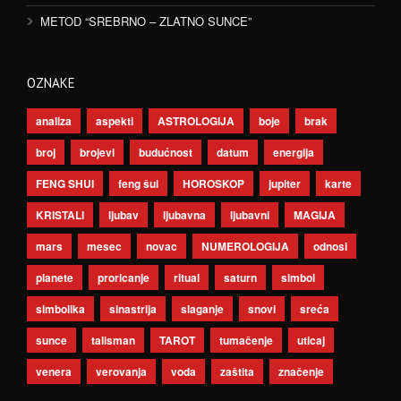
METOD “SREBRNO – ZLATNO SUNCE”
OZNAKE
analiza
aspekti
ASTROLOGIJA
boje
brak
broj
brojevi
budućnost
datum
energija
FENG SHUI
feng šui
HOROSKOP
jupiter
karte
KRISTALI
ljubav
ljubavna
ljubavni
MAGIJA
mars
mesec
novac
NUMEROLOGIJA
odnosi
planete
proricanje
ritual
saturn
simbol
simbolika
sinastrija
slaganje
snovi
sreća
sunce
talisman
TAROT
tumačenje
uticaj
venera
verovanja
voda
zaštita
značenje