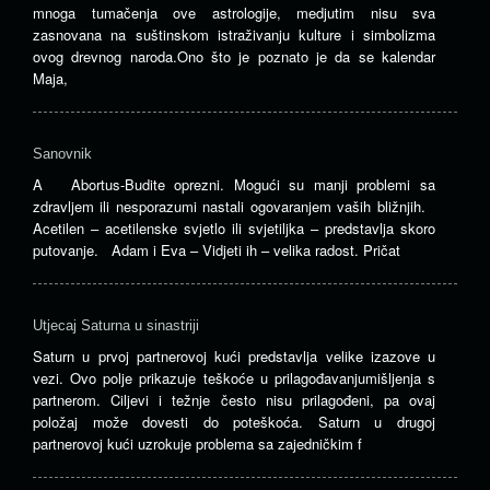
mnoga tumačenja ove astrologije, medjutim nisu sva
zasnovana na suštinskom istraživanju kulture i simbolizma
ovog drevnog naroda.Ono što je poznato je da se kalendar
Maja,
Sanovnik
A Abortus-Budite oprezni. Mogući su manji problemi sa
zdravljem ili nesporazumi nastali ogovaranjem vaših bližnjih.
Acetilen – acetilenske svjetlo ili svjetiljka – predstavlja skoro
putovanje. Adam i Eva – Vidjeti ih – velika radost. Pričat
Utjecaj Saturna u sinastriji
Saturn u prvoj partnerovoj kući predstavlja velike izazove u
vezi. Ovo polje prikazuje teškoće u prilagođavanjumišljenja s
partnerom. Ciljevi i težnje često nisu prilagođeni, pa ovaj
položaj može dovesti do poteškoća. Saturn u drugoj
partnerovoj kući uzrokuje problema sa zajedničkim f