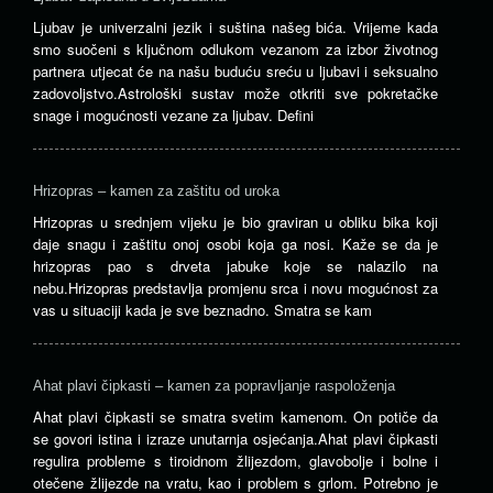
Ljubav je univerzalni jezik i suština našeg bića. Vrijeme kada
smo suočeni s ključnom odlukom vezanom za izbor životnog
partnera utjecat će na našu buduću sreću u ljubavi i seksualno
zadovoljstvo.Astrološki sustav može otkriti sve pokretačke
snage i mogućnosti vezane za ljubav. Defini
Hrizopras – kamen za zaštitu od uroka
Hrizopras u srednjem vijeku je bio graviran u obliku bika koji
daje snagu i zaštitu onoj osobi koja ga nosi. Kaže se da je
hrizopras pao s drveta jabuke koje se nalazilo na
nebu.Hrizopras predstavlja promjenu srca i novu mogućnost za
vas u situaciji kada je sve beznadno. Smatra se kam
Ahat plavi čipkasti – kamen za popravljanje raspoloženja
Ahat plavi čipkasti se smatra svetim kamenom. On potiče da
se govori istina i izraze unutarnja osjećanja.Ahat plavi čipkasti
regulira probleme s tiroidnom žlijezdom, glavobolje i bolne i
otečene žlijezde na vratu, kao i problem s grlom. Potrebno je