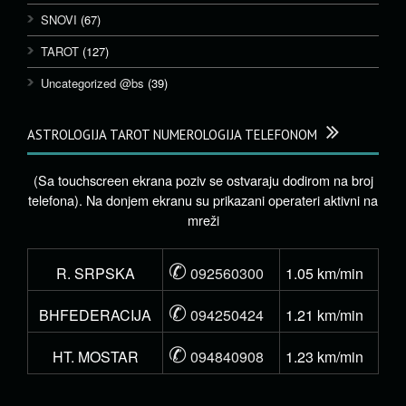
SNOVI
(67)
TAROT
(127)
Uncategorized @bs
(39)
ASTROLOGIJA TAROT NUMEROLOGIJA TELEFONOM
(Sa touchscreen ekrana poziv se ostvaraju dodirom na broj
telefona). Na donjem ekranu su prikazani operateri aktivni na
mreži
✆
R. SRPSKA
092560300
1.05 km/min
✆
BHFEDERACIJA
094250424
1.21 km/min
✆
HT. MOSTAR
094840908
1.23 km/min