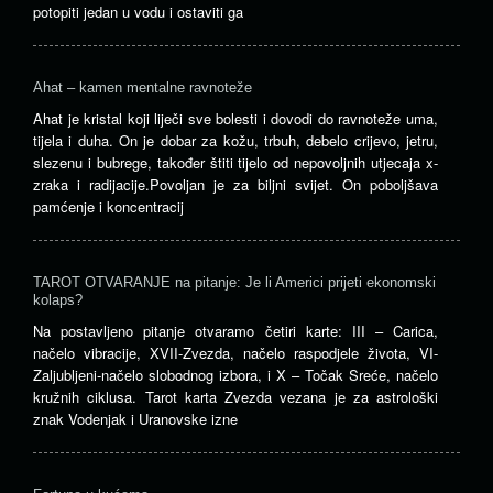
potopiti jedan u vodu i ostaviti ga
Ahat – kamen mentalne ravnoteže
Ahat je kristal koji liječi sve bolesti i dovodi do ravnoteže uma,
tijela i duha. On je dobar za kožu, trbuh, debelo crijevo, jetru,
slezenu i bubrege, također štiti tijelo od nepovoljnih utjecaja x-
zraka i radijacije.Povoljan je za biljni svijet. On poboljšava
pamćenje i koncentracij
TAROT OTVARANJE na pitanje: Je li Americi prijeti ekonomski
kolaps?
Na postavljeno pitanje otvaramo četiri karte: III – Carica,
načelo vibracije, XVII-Zvezda, načelo raspodjele života, VI-
Zaljubljeni-načelo slobodnog izbora, i X – Točak Sreće, načelo
kružnih ciklusa. Tarot karta Zvezda vezana je za astrološki
znak Vodenjak i Uranovske izne