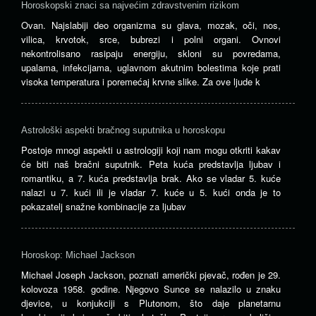
Horoskopski znaci sa najvećim zdravstvenim rizikom
Ovan. Najslabiji deo organizma su glava, mozak, oči, nos,
vilica, krvotok, srce, bubrezi i polni organi. Ovnovi
nekontrolisano rasipaju energiju, skloni su povredama,
upalama, infekcijama, uglavnom akutnim bolestima koje prati
visoka temperatura i poremećaj krvne slike. Za ove ljude k
Astrološki aspekti bračnog suputnika u horoskopu
Postoje mnogi aspekti u astrologiji koji nam mogu otkriti kakav
će biti naš bračni suputnik. Peta kuća predstavlja ljubav i
romantiku, a 7. kuća predstavlja brak. Ako se vladar 5. kuće
nalazi u 7. kući ili je vladar 7. kuće u 5. kući onda je to
pokazatelj snažne kombinacije za ljubav
Horoskop: Michael Jackson
Michael Joseph Jackson, poznati američki pjevač, rođen je 29.
kolovoza 1958. godine. Njegovo Sunce se nalazilo u znaku
djevice, u konjukciji s Plutonom, što daje planetarnu