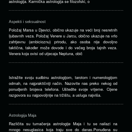
astrologija. Karmička astrologija se filozofski, o
Aspekti i seksualnost
Položaj Marsa u Djevici, obično ukazuje na veći broj nesretnih
ljubavnih veza. Položaj Venere u Jarcu, obično ukazuje na vrlo
zahtjevnu (ambicioznu) prirodu, ako osoba nije dovoljno
taktična, također može dovode i do večeg broja tajnih veza.
Venera koja ovisi od utjecaja Neptuna, obič
Istražite svoju sudbinu astrologijom, tarotom i numerologijom
odmah, na najpraktičniji način. Nazovite nas preko nekog od
ponudjenih brojeva telefona. Uštedite svoje vrijeme. Cijene
razgovora su najpovoljnije na tržištu, a usluga najviša.
Astrologija Maja
Različita su tumačenja astrologije Maja i tu se nailazi na
mnogo nesuglasica koja traju sve do danas.Ponuđena su