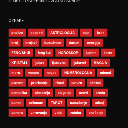
METOD “SREBRNO – ZLATNO SUNCE”
OZNAKE
analiza
aspekti
ASTROLOGIJA
boje
brak
broj
brojevi
budućnost
datum
energija
FENG SHUI
feng šui
HOROSKOP
jupiter
karte
KRISTALI
ljubav
ljubavna
ljubavni
MAGIJA
mars
mesec
novac
NUMEROLOGIJA
odnosi
planete
proricanje
ritual
saturn
simbol
simbolika
sinastrija
slaganje
snovi
sreća
sunce
talisman
TAROT
tumačenje
uticaj
venera
verovanja
voda
zaštita
značenje