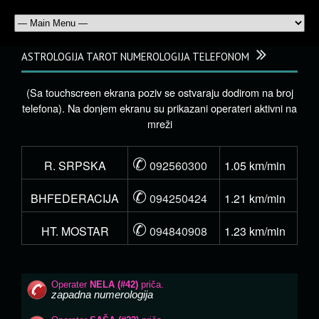
ASTROLOGIJA TAROT NUMEROLOGIJA TELEFONOM
(Sa touchscreen ekrana poziv se ostvaraju dodirom na broj
telefona). Na donjem ekranu su prikazani operateri aktivni na
mreži
✆
R. SRPSKA
092560300
1.05 km/min
✆
BHFEDERACIJA
094250424
1.21 km/min
✆
HT. MOSTAR
094840908
1.23 km/min