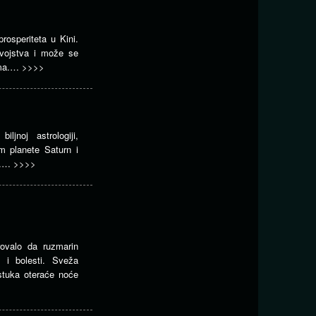
osperiteta u Kini.
svojstva i može se
jama.…
>>>>
ljnoj astrologiji,
m planete Saturn i
e.…
>>>>
rovalo da ruzmarin
 i bolesti. Sveža
jstuka oteraće noće