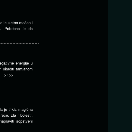
 je izuzetno moćan i
u. Potrebno je da
negativne energije u
r okaditi tamjanom
e.…
>>>>
da je tirkiz magična
će, zla i bolesti.
 napraviti sopstveni