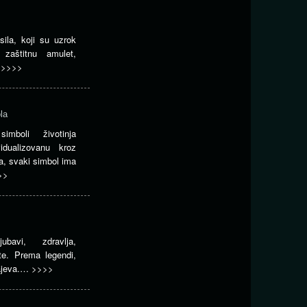
sila, koji su uzrok
zaštitnu amulet,
…
>>>>
la
mboli životinja
vidualizovanu kroz
a, svaki simbol ima
>>
bavi, zdravlja,
te. Prema legendi,
majeva.…
>>>>