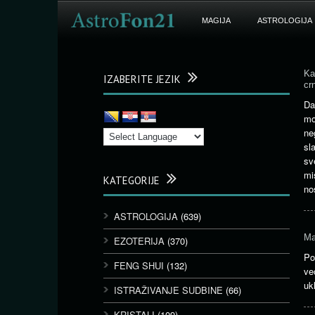
MAGIJA
ASTROLOGIJA
Ka
IZABERITE JEZIK
cr
Da
mo
ne
sl
sv
mi
KATEGORIJE
no
ASTROLOGIJA
(639)
Ma
EZOTERIJA
(370)
Po
FENG SHUI
(132)
ve
uk
ISTRAŽIVANJE SUDBINE
(66)
KRISTALI
(109)