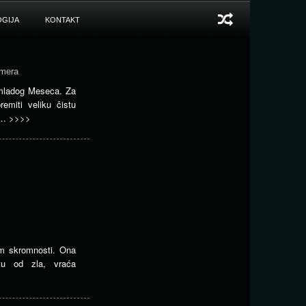
GIJA
KONTAKT
amera
u mladog Meseca. Za
remiti veliku čistu
ti…
>>>>
om skromnosti. Ona
itu od zla, vraća