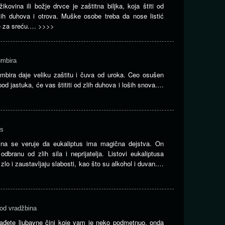
žikovina ili božje drvce je zaštitna biljka, koja štiti od
lih duhova i otrova. Muške osobe treba da nose listić
ke za sreću.…
>>>>
mbira
mbira daje veliku zaštitu i čuva od uroka. Ceo osušen
pod jastuka, će vas štititi od zlih duhova i loših snova.…
us
na se veruje da eukaliptus ima magična dejstva. On
odbranu od zlih sila i neprijatelja. Listovi eukaliptusa
zlo i zaustavljaju slabosti, kao što su alkohol i duvan.…
od vradžbina
ađete ljubavne čini koje vam je neko podmetnuo, onda