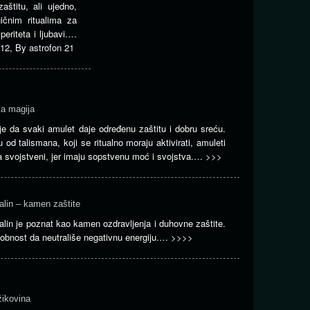
zaštitu, ali ujedno,
ičnim ritualima za
periteta i ljubavi.…
012
,
By
astrofon 21
a magija
je da svaki amulet daje određenu zaštitu i dobru sreću.
u od talismana, koji se ritualno moraju aktivirati, amuleti
 svojstveni, jer imaju sopstvenu moć i svojstva.…
>>>
alin – kamen zaštite
alin je poznat kao kamen ozdravljenja i duhovne zaštite.
obnost da neutrališe negativnu energiju.…
>>>>
žikovina