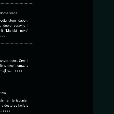
dobre sreće
odignutom šapom
, dobro zdravlje i
li “Maneki- neko”
>>>
netom mars. Drevni
gične moći hematita
 amajlije.…
>>>>
stala
lisman je ispunjen
a često se koriste
 i…
>>>>