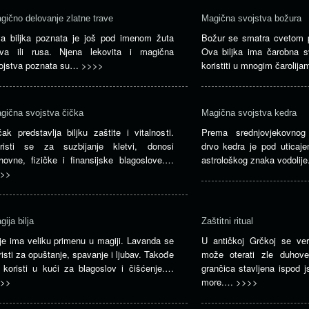
gično delovanje zlatne trave
Magična svojstva božura
a biljka poznata je još pod imenom žuta
Božur se smatra cvetom pr
ava ili rusa. Njena lekovita i magična
Ova biljka ima čarobna 
ojstva poznata su…
>>>>
koristiti u mnogim čaroli
gična svojstva čička
Magična svojstva kedra
čak predstavlja biljku zaštite i vitalnosti.
Prema srednjovjekovnog bi
risti se za suzbijanje kletvi, donosi
drvo kedra je pod uticaje
hovne, fizičke i finansijske blagoslove.…
astrološkog znaka vodolij
>>
gija bilja
Zaštitni ritual
lje ima veliku primenu u magiji. Lavanda se
U antičkoj Grčkoj se ve
risti za opuštanje, spavanje i ljubav. Takođe
može oterati zle duhove
 koristi u kući za blagoslov i čišćenje.…
grančica stavljena ispod 
>>
more.…
>>>>