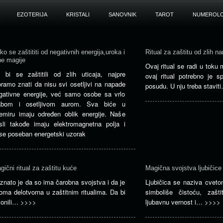
EZOTERIJA
KRISTALI
SANOVNIK
TAROT
NUMEROLO
ko se zaštititi od negativnih energija,uroka i
Ritual za zaštitu od zlih n
ne magije
Ovaj ritual se radi u tok
 bi se zaštitili od zlih uticaja, najpre
ovaj ritual potrebno je sp
ramo znati da nisu svi osetljivi na napade
posudu. U nju treba stavi
gativne energije, već samo osobe sa vrlo
abom i osetljivom aurom. Sva biće u
emiru imaju određen oblik energije. Naše
sli takođe imaju elektromagnetna polja i
se poseban energetski uzorak
gični ritual za zaštitu kuće
Magična svojstva ljubičice
znato je da so ima čarobna svojstva i da je
Ljubičica se naziva cvet
oma delotvorna u zaštitnim ritualima. Da bi
simboliše čistoću, zašt
lonili…
>>>>
ljubavnu vernost i…
>>>>