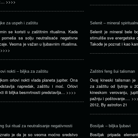
u:…
>>>>
ljke za uspeh i zaštitu
Selenit – mineral spiritualn
min se koristi u zaštitnim ritualima. Kada
Selenit je mineral bele b
 pomeša sa solju neutralisaće negativne
stimuliše sve energetske 
icaje. Veoma je važan u ljubavnim ritualima.
Takođe je poznat i kao k
…
>>>>
lovi nokti – biljka za zaštitu
Zaštitni feng šui talisman
ljkom orlovi nokti vlada planeta jupiter. Ona
Ovaj kineski talisman je 
edstavlja napredak, zaštitu i moć. Orlovi
za zaštitu od ljutnje u 2
kti ili biljka besmrtnosti predstavlja…
>>>>
kineskom verovanju, jupi
pažnju i poštovanje.…
>>
2012
,
By
astrofon 21
ng šui ritual za neutralisanje negativnosti
Bosiljak – biljka ljubavi
znato je da je so veoma moćno sredstvo
Bosiljak pripada elemen