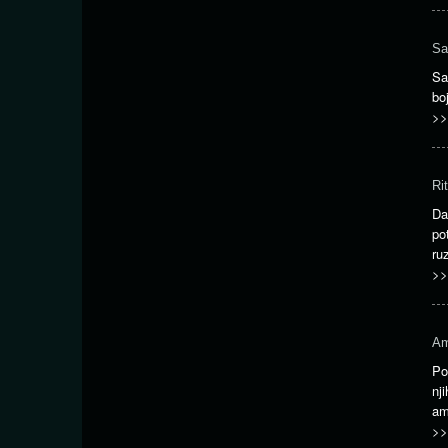
Sa
Sa
bo
>>
Ri
Da
po
ru
>>
Am
Po
nj
am
>>