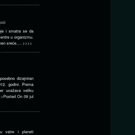
osti
oje i smatra se da
centre u organizmu.
amen sreće.…
>>>>
posebno dizajniran
012. godini. Prema
ter uvažava veliku
>>
Posted On
09 jul
tu vatre i planeti