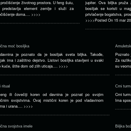
 pročišćenje životnog prostora. U feng šuiu,
jupiter. Ova biljka pruža 
 predstavlja element zemlje i služi za
bosiljak se koristi u mag
očišćenje doma.…
>>>>
privlačenje bogatstva, pros
>>>>
Posted On
15 mar 2
čna moć bosiljka
Amuletsk
davnina je poznato da je bosiljak sveta biljka. Takođe,
Poznato 
ljak ima i zaštitno dejstvo. Listovi bosiljka stavljeni u svaki
Za razlik
 kuće, štite dom od zlih uticaja.…
>>>>
su veoma
i ritual
Crni turm
seng ili čovečiji koren od davnina je poznat po svojim
Crni turm
ičnim svojstvima. Ovaj mistični koren je pod vladavinom
Ima spos
rna i urana.…
>>>>
čna svojstva imele
Biljka bo