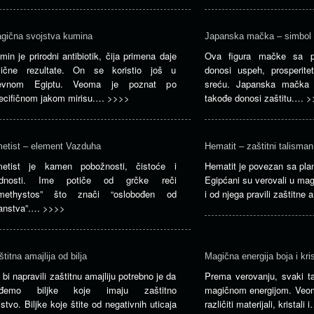
gična svojstva kumina
Japanska mačka – simbol 
min je prirodni antibiotik, čija primena daje
Ova figura mačke sa p
lične rezultate. On se koristio još u
donosi uspeh, prosperitet
evnom Egiptu. Veoma je poznat po
sreću. Japanska mačka i
ecifičnom jakom mirisu.…
>>>>
takođe donosi zaštitu.…
>
etist – element Vazduha
Hematit – zaštitni talisman
etist je kamen pobožnosti, čistoće i
Hematit je povezan sa pla
dnosti. Ime potiče od grčke reči
Egipćani su verovali u ma
methystos” što znači “oslobođen od
i od njega pravili zaštitne
janstva”.…
>>>>
štitna amajlija od bilja
Magična energija boja i kri
 bi napravili zaštitnu amajliju potrebno je da
Prema verovanju, svaki ta
ađemo biljke koje imaju zaštitno
magičnom energijom. Veom
jstvo. Biljke koje štite od negativnih uticaja
različiti materijali, kristali