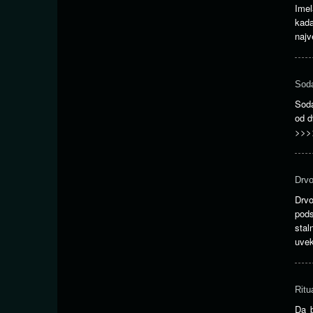
Imel
kada
naj
Soda
Soda
od d
>>>
Drvo
Drvo
pod
stal
uvek
Ritu
Da b