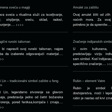
mena sveća u magiji
Amulet za zaštitu
ava sveća u ritualima služi za isceljivanje,
Ovaj amulet štiti od zlih 
r, strpljenje, sreću, sklad, radost,
noćnih mora. Za ovaj 
punjenje.…
>>>>
potrebno je da spremite:
gični runski talisman
Značenje indijanskih simbo
 bi napravili svoj runski talisman, najpre
U svim kulturama, si
eba da izaberete odgovarajući materijal.…
predstavljaju viziju indi
>>
sam simbol. Kod Indijanac
specifično značenje.…
>>
i Lin – tradicionalni simbol zaštite u feng
Rubin – element Vatre
iu
Rubin je simbol lju
i Lin, legendarno stvorenje sa glavom
dostojanstva, moći i lepo
aja, predstavlja jedno od četiri božanska
rubin je nastao od krvi z
vorenja, pored feniksa,kornjače i zmaja.…
>>