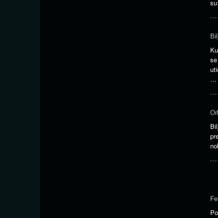
s
Bi
Ku
se
ut
Or
Bi
pr
no
Fe
Po