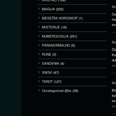
Ma
MAGIJA
(233)
Ov
MESEČNI HOROSKOP
(1)
tr
sv
MISTERIJE
(16)
NUMEROLOGIJA
(251)
Ma
PARANORMALNO
(5)
Či
RUNE
(3)
Ko
du
SANOVNIK
(4)
>>
SNOVI
(67)
TAROT
(127)
Ma
Bi
Uncategorized @bs
(39)
ko
se
>>