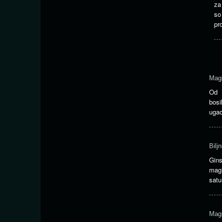
za
so
pr
Magi
Od 
bosi
ugao
Biljn
Gin
mag
satu
Magi