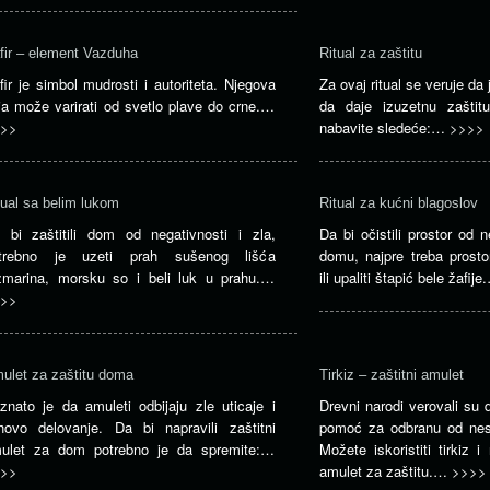
fir – element Vazduha
Ritual za zaštitu
fir je simbol mudrosti i autoriteta. Njegova
Za ovaj ritual se veruje da
ja može varirati od svetlo plave do crne.…
da daje izuzetnu zaštit
>>
nabavite sledeće:…
>>>>
tual sa belim lukom
Ritual za kućni blagoslov
 bi zaštitili dom od negativnosti i zla,
Da bi očistili prostor od 
trebno je uzeti prah sušenog lišća
domu, najpre treba prosto
zmarina, morsku so i beli luk u prahu.…
ili upaliti štapić bele žafij
>>
ulet za zaštitu doma
Tirkiz – zaštitni amulet
znato je da amuleti odbijaju zle uticaje i
Drevni narodi verovali su 
ihovo delovanje. Da bi napravili zaštitni
pomoć za odbranu od nesre
ulet za dom potrebno je da spremite:…
Možete iskoristiti tirkiz i
>>
amulet za zaštitu.…
>>>>