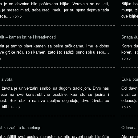
a je od davnina bila poštovana biljka. Verovalo se da leti,
Biljka bo
 je mesec mlad, treba iseći imelu, jer su njena dejstva tada
munja, z
veća.…
>>>>
ove bilj
lit – kamen istine i kreativnosti
Snaga đu
lit je tamno plavi kamen sa belim tačkicama. Ime je dobio
Koren đu
ve grčke reči, so i kamen, zato što sadrži puno soli u sebi.…
koren, is
>
>>>>
 života
Eukalipt
 života je univerzalni simbol sa dugom tradicijom. Drvo nas
Od davni
seća na sve konstruktivne osobine, kao što su jačina i
služi za 
nost. Bez obzira na sve spoljne događaje, drvo života će
odbacuju 
 biti tu.…
>
>>>>
al za zaštitu kancelarije
Odbrana 
i zaštitili svoj poslovni prostor, uzmite crveni papir i isečite
Ako pron