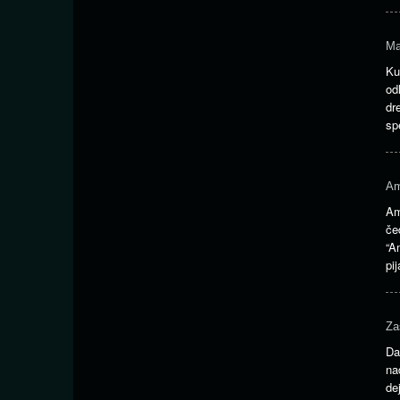
Ma
Ku
od
dr
sp
Am
Am
če
“A
pi
Za
Da
n
de