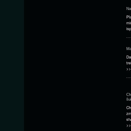
Na
Pl
mi
is
Ma
Da
tr
>>
Ch
šu
Ch
zm
st
>>