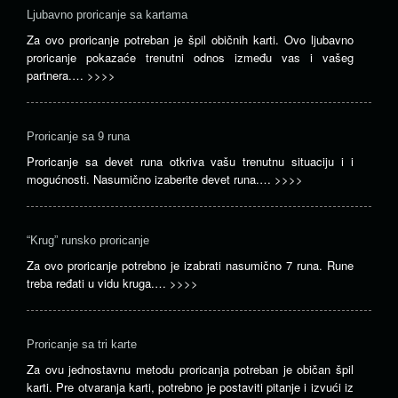
Ljubavno proricanje sa kartama
Za ovo proricanje potreban je špil običnih karti. Ovo ljubavno
proricanje pokazaće trenutni odnos između vas i vašeg
partnera.…
>>>>
Proricanje sa 9 runa
Proricanje sa devet runa otkriva vašu trenutnu situaciju i i
mogućnosti. Nasumično izaberite devet runa.…
>>>>
“Krug” runsko proricanje
Za ovo proricanje potrebno je izabrati nasumično 7 runa. Rune
treba ređati u vidu kruga.…
>>>>
Proricanje sa tri karte
Za ovu jednostavnu metodu proricanja potreban je običan špil
karti. Pre otvaranja karti, potrebno je postaviti pitanje i izvući iz