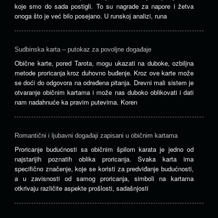
koje smo do sada postigli. To su nagrade za napore i žetva
onoga što je već bilo posejano. U runskoj analizi, runa
Sudbinska karta – putokaz za povoljne događaje
Obične karte, pored Tarota, mogu ukazati na duboke, ozbiljna
metode proricanja kroz duhovno buđenje. Kroz ove karte može
se doći do odgovora na određena pitanja. Drevni mali sistem je
otvaranje običnim kartama i može nas duboko oblikovati i dati
nam nadahnuće ka pravim putevima. Koren
Romantični i ljubavni događaji zapisani u običnim kartama
Proricanje budućnosti sa običnim špilom karata je jedno od
najstarijih poznatih oblika proricanja. Svaka karta ima
specifično značenje, koje se koristi za predviđanje budućnosti,
a u zavisnosti od samog proricanja, simboli na kartama
otkrivaju različite aspekte prošlosti, sadašnjosti