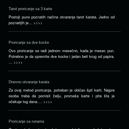
Tarot proricanje sa 3 karte
Postoji puno poznatih načina otvaranja tarot karata. Jedno od
poznatijih je…
>>>>
Proricanje sa dve kocke
Ovo proricanje se radi jednom mesečno, kada je mesec pun.
Potrebno je da spremite dve kocke i jedan beli krug od papira.
…
>>>>
Dnevno otvaranje karata
Za ovaj metod proricanja, potreban je običan špil karti. Najpre
osoba treba da pomisli želju, promeša karte i pita šta je
očekuje tog dana.…
>>>>
Proricanje sa runama