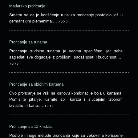
Mađarsko proricanje
Smatra se da je korišćenje runa za proricanje postojalo još u
germanskim plemenima.…
>>>>
Proricanje sa runama
Proricanje sudbine runama je veoma specifično, jer treba
sagledati sve događaje iz prošlosti, sadašnjosti i budućnosti.…
>>>>
Proricanje sa običnim kartama
Ovo proricanje se vrši na osnovu kombinacije boja u kartama.
Pomislite pitanje, uzmite špil karata i slučajnim izborom
izvučite tri karte.…
>>>>
Proricanje sa 13 kristala
Postoje mnoge metode proricanja koje su vekovima korišćene