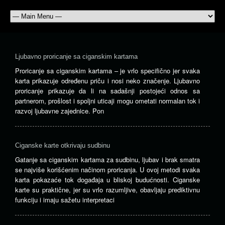
Ljubavno proricanje sa ciganskim kartama
Proricanje sa ciganskim kartama – je vrlo specifično jer svaka
karta prikazuje određenu priču i nosi neko značenje. Ljubavno
proricanje prikazuje da li na sadašnji postojeći odnos sa
partnerom, prošlost i spoljni uticaji mogu ometati normalan tok i
razvoj ljubavne zajednice. Pon
Ciganske karte otkrivaju sudbinu
Gatanje sa ciganskim kartama za sudbinu, ljubav i brak smatra
se najviše korišćenim načinom proricanja. U ovoj metodi svaka
karta pokazaće tok događaja u bliskoj budućnosti. Ciganske
karte su praktične, jer su vrlo razumljive, obavljaju prediktivnu
funkciju i imaju sažetu interpretaci