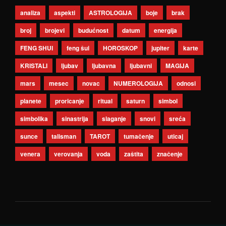
analiza
aspekti
ASTROLOGIJA
boje
brak
broj
brojevi
budućnost
datum
energija
FENG SHUI
feng šui
HOROSKOP
jupiter
karte
KRISTALI
ljubav
ljubavna
ljubavni
MAGIJA
mars
mesec
novac
NUMEROLOGIJA
odnosi
planete
proricanje
ritual
saturn
simbol
simbolika
sinastrija
slaganje
snovi
sreća
sunce
talisman
TAROT
tumačenje
uticaj
venera
verovanja
voda
zaštita
značenje