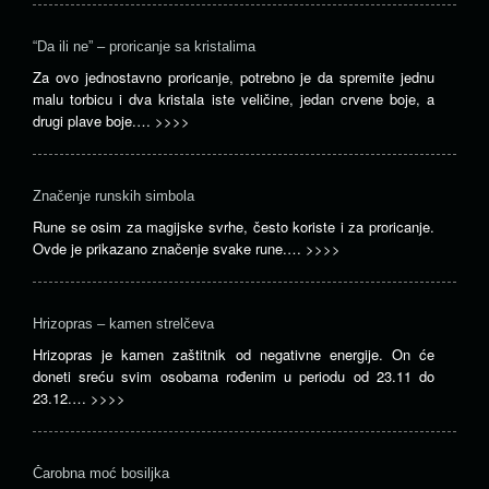
“Da ili ne” – proricanje sa kristalima
Za ovo jednostavno proricanje, potrebno je da spremite jednu
malu torbicu i dva kristala iste veličine, jedan crvene boje, a
drugi plave boje.…
>>>>
Značenje runskih simbola
Rune se osim za magijske svrhe, često koriste i za proricanje.
Ovde je prikazano značenje svake rune.…
>>>>
Hrizopras – kamen strelčeva
Hrizopras je kamen zaštitnik od negativne energije. On će
doneti sreću svim osobama rođenim u periodu od 23.11 do
23.12.…
>>>>
Čarobna moć bosiljka