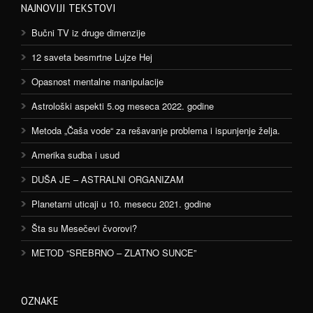
NAJNOVIJI TEKSTOVI
Bučni TV iz druge dimenzije
12 saveta besmrtne Lujze Hej
Opasnost mentalne manipulacije
Astrološki aspekti 5.og meseca 2022. godine
Metoda „Čaša vode“ za rešavanje problema i ispunjenje želja.
Amerika sudba i usud
DUŠA JE – ASTRALNI ORGANIZAM
Planetarni uticaji u 10. mesecu 2021. godine
Šta su Mesečevi čvorovi?
METOD “SREBRNO – ZLATNO SUNCE”
OZNAKE