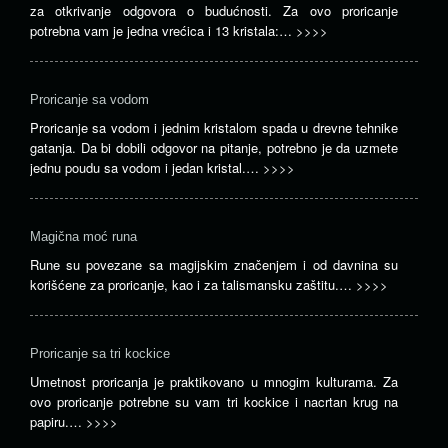
za otkrivanje odgovora o budućnosti. Za ovo proricanje
potrebna vam je jedna vrećica i 13 kristala:…
>>>>
Proricanje sa vodom
Proricanje sa vodom i jednim kristalom spada u drevne tehnike
gatanja. Da bi dobili odgovor na pitanje, potrebno je da uzmete
jednu poudu sa vodom i jedan kristal.…
>>>>
Magična moć runa
Rune su povezane sa magijskim značenjem i od davnina su
korišćene za proricanje, kao i za talismansku zaštitu.…
>>>>
Proricanje sa tri kockice
Umetnost proricanja je praktikovano u mnogim kulturama. Za
ovo proricanje potrebne su vam tri kockice i nacrtan krug na
papiru.…
>>>>