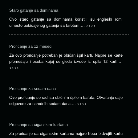
Staro gatanje sa dominama
Ovo staro gatanje sa dominama koristili su engleski romi
umesto uobičajenog gatanja sa tarotom.…
>>>>
Proricanje za 12 meseci
Za ovo proricanje potreban je običan špil karti. Najpre se karte
promešaju i osoba kojoj se gleda izvuče iz špila 12 karti.…
>>>>
Proricanje za sedam dana
Ovo proricanje se radi sa običnim špilom karata. Otvaranje daje
odgovore za narednih sedam dana.…
>>>>
Proricanje sa ciganskim kartama
Za proricanje sa ciganskim kartama najpre treba izdvojiti kartu