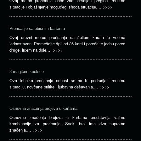
Ovaj metod proricanja daće vam detaljan pregled trenutne
situacije i objašnjenje mogućeg ishoda situacije.…
>>>>
Proricanje sa običnim kartama
Ovaj drevni metod proricanja sa špilom karata je veoma
jednostavan. Promešajte špil od 36 karti i poređajte jednu pored
druge, licem na dole.…
>>>>
3 magične kockice
Ova tehnika proricanja odnosi se na tri područja: trenutnu
situaciju, novčane prilike i ljubavna dešavanja.…
>>>>
Osnovna značenja brojeva u kartama
Osnovno značenje brojeva u kartama predstavlja važne
kombinacije za proricanje. Svaki broj ima dva suprotna
značenja.…
>>>>