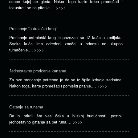
osobe kojoj se gleda. Nakon toga karte treba promešati i
fokusirati se na pitanje.…
>>>>
Proricanje “astrološki krug”
Proricanje astrološki krug je povezan sa 12 kuća u zodijaku.
Svaka kuća ima određeni značaj u odnosu na ukupno
tumačenje.…
>>>>
Jednostavno proricanje kartama
Za ovo proricanje potrebno je da se iz špila izdvoje sedmice.
Nakon toga, karte promešati i pomisliti pitanje.…
>>>>
Gatanje sa runama
Da bi otkrili šta vas čeka u bliskoj budućnosti, postoji
jednostavno gatanje sa pet runa.…
>>>>