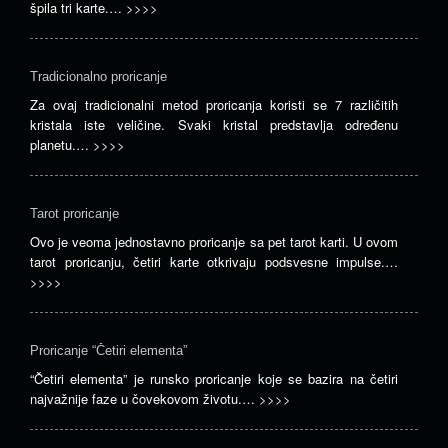
špila tri karte.…
>>>>
Tradicionalno proricanje
Za ovaj tradicionalni metod proricanja koristi se 7 različitih
kristala iste veličine. Svaki kristal predstavlja određenu
planetu.…
>>>>
Tarot proricanje
Ovo je veoma jednostavno proricanje sa pet tarot karti. U ovom
tarot proricanju, četiri karte otkrivaju podsvesne impulse.…
>>>>
Proricanje “Četiri elementa”
“Četiri elementa” je runsko proricanje koje se bazira na četiri
najvažnije faze u čovekovom životu.…
>>>>