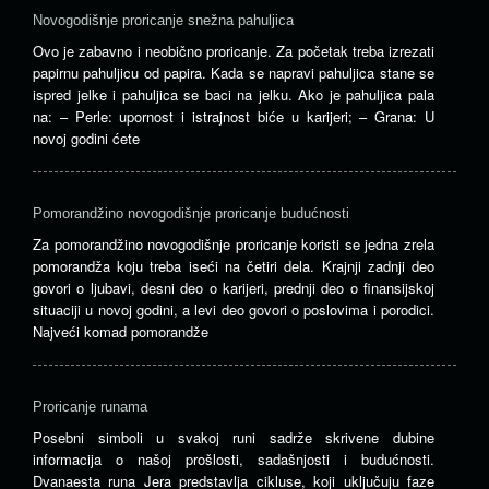
Novogodišnje proricanje snežna pahuljica
Ovo je zabavno i neobično proricanje. Za početak treba izrezati
papirnu pahuljicu od papira. Kada se napravi pahuljica stane se
ispred jelke i pahuljica se baci na jelku. Ako je pahuljica pala
na: – Perle: upornost i istrajnost biće u karijeri; – Grana: U
novoj godini ćete
Pomorandžino novogodišnje proricanje budućnosti
Za pomorandžino novogodišnje proricanje koristi se jedna zrela
pomorandža koju treba iseći na četiri dela. Krajnji zadnji deo
govori o ljubavi, desni deo o karijeri, prednji deo o finansijskoj
situaciji u novoj godini, a levi deo govori o poslovima i porodici.
Najveći komad pomorandže
Proricanje runama
Posebni simboli u svakoj runi sadrže skrivene dubine
informacija o našoj prošlosti, sadašnjosti i budućnosti.
Dvanaesta runa Jera predstavlja cikluse, koji uključuju faze