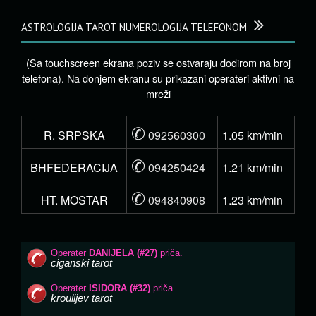
ASTROLOGIJA TAROT NUMEROLOGIJA TELEFONOM
(Sa touchscreen ekrana poziv se ostvaraju dodirom na broj
telefona). Na donjem ekranu su prikazani operateri aktivni na
mreži
✆
R. SRPSKA
092560300
1.05 km/min
✆
BHFEDERACIJA
094250424
1.21 km/min
✆
HT. MOSTAR
094840908
1.23 km/min