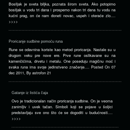
Bosiljak je sveta biljka, poznata širom sveta. Ako potopimo
bosiljak u vodu tri dana i prospemo nakon tri dana tu vodu na
kućni prag, on će nam doneti novac, uspeh i oteraće zlo.…
>>>>
Proricanje sudbine pomoću runa
Rune se odavnina koriste kao metod proricanja. Nastale su u
drugom veku pre nove ere. Prve rune oslikavane su na
kamenčićima, drvetu i metalu. One poseduju magičnu moć i
svaka runa ima svoje jedinstveno značenje.…
Posted On
07
dec 2011
,
By
astrofon 21
Gatanje iz listića čaja
Ovo je tradicionalan način proricanja sudbine. On je veoma
zanimljiv i uvek tačan. Simboli koji se pojave u šoljici
predstavljaju sve ono što će se dogoditi u budućnosti.…
>>>>