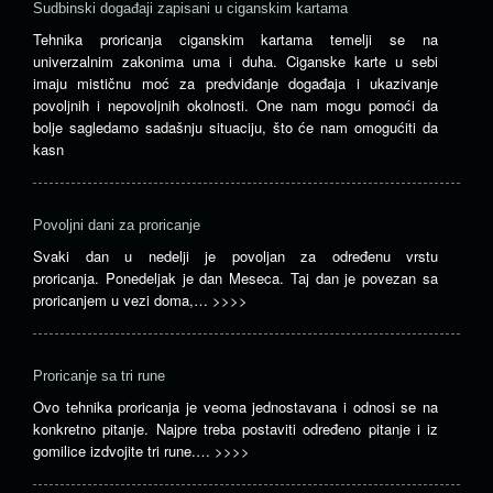
Sudbinski događaji zapisani u ciganskim kartama
Tehnika proricanja ciganskim kartama temelji se na
univerzalnim zakonima uma i duha. Ciganske karte u sebi
imaju mističnu moć za predviđanje događaja i ukazivanje
povoljnih i nepovoljnih okolnosti. One nam mogu pomoći da
bolje sagledamo sadašnju situaciju, što će nam omogućiti da
kasn
Povoljni dani za proricanje
Svaki dan u nedelji je povoljan za određenu vrstu
proricanja. Ponedeljak je dan Meseca. Taj dan je povezan sa
proricanjem u vezi doma,…
>>>>
Proricanje sa tri rune
Ovo tehnika proricanja je veoma jednostavana i odnosi se na
konkretno pitanje. Najpre treba postaviti određeno pitanje i iz
gomilice izdvojite tri rune.…
>>>>