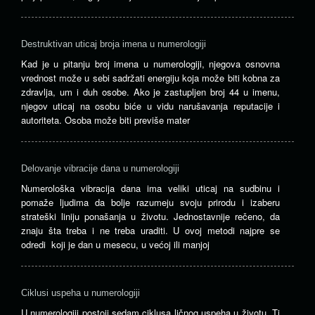
Destruktivan uticaj broja imena u numerologiji
Kad je u pitanju broj imena u numerologiji, njegova osnovna
vrednost može u sebi sadržati energiju koja može biti kobna za
zdravlja, um i duh osobe. Ako je zastupljen broj 44 u imenu,
njegov uticaj na osobu biće u vidu narušavanja reputacije i
autoriteta. Osoba može biti previše mater
Delovanje vibracije dana u numerologiji
Numerološka vibracija dana ima veliki uticaj na sudbinu i
pomaže ljudima da bolje razumeju svoju prirodu i izaberu
strateški liniju ponašanja u životu. Jednostavnije rečeno, da
znaju šta treba i ne treba uraditi. U ovoj metodi najpre se
odredi koji je dan u mesecu, u većoj ili manjoj
Ciklusi uspeha u numerologiji
U numerologiji postoji sedam ciklusa ličnog uspeha u životu. Ti