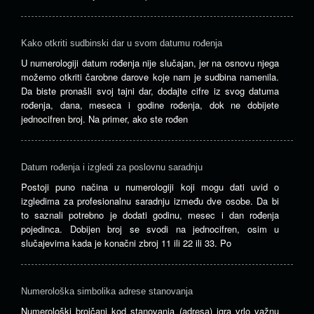
Kako otkriti sudbinski dar u svom datumu rođenja
U numerologiji datum rođenja nije slučajan, jer na osnovu njega
možemo otkriti čarobne darove koje nam je sudbina namenila.
Da biste pronašli svoj tajni dar, dodajte cifre iz svog datuma
rođenja, dana, meseca i godine rođenja, dok ne dobijete
jednocifren broj. Na primer, ako ste rođen
Datum rođenja i izgledi za poslovnu saradnju
Postoji puno načina u numerologiji koji mogu dati uvid o
izgledima za profesionalnu saradnju između dve osobe. Da bi
to saznali potrebno je dodati godinu, mesec i dan rođenja
pojedinca. Dobijen broj se svodi na jednocifren, osim u
slučajevima kada je konačni zbroj 11 ili 22 ili 33. Po
Numerološka simbolika adrese stanovanja
Numerološki brojčani kod stanovanja (adresa) igra vrlo važnu