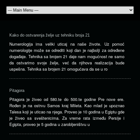
Kako do ostvarenja želje uz tehniku broja 21
Numerologija ima veliki uticaj na naše živote. Uz pomoć
numerologije može se odrediti koji dan je najbolji za određene
događaje. Tehnika sa brojem 21 daje nam mogućnost ne samo
da ostvarimo svoje želje, već da njihova realizacija bude
uspešna. Tehnika sa brojem 21 omogućava da se u ro
Pitagora
Pitagora je živeo od 580.te do 500.te godine Pre nove ere.
Rođen je na ostrvu Samos kraj Mileta. Kao mlad je upoznao
Talesa koji je uticao na njega. Proveo je 10 godina u Egiptu gde
je živeo sa sveštenicima. Za vreme rata između Persije i
Egipta, proveo je 5 godina u zarobljeništvu u