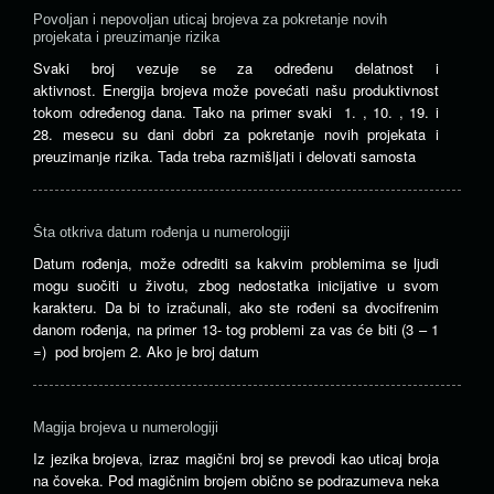
Povoljan i nepovoljan uticaj brojeva za pokretanje novih
projekata i preuzimanje rizika
Svaki broj vezuje se za određenu delatnost i
aktivnost. Energija brojeva može povećati našu produktivnost
tokom određenog dana. Tako na primer svaki 1. , 10. , 19. i
28. mesecu su dani dobri za pokretanje novih projekata i
preuzimanje rizika. Tada treba razmišljati i delovati samosta
Šta otkriva datum rođenja u numerologiji
Datum rođenja, može odrediti sa kakvim problemima se ljudi
mogu suočiti u životu, zbog nedostatka inicijative u svom
karakteru. Da bi to izračunali, ako ste rođeni sa dvocifrenim
danom rođenja, na primer 13- tog problemi za vas će biti (3 – 1
=) pod brojem 2. Ako je broj datum
Magija brojeva u numerologiji
Iz jezika brojeva, izraz magični broj se prevodi kao uticaj broja
na čoveka. Pod magičnim brojem obično se podrazumeva neka