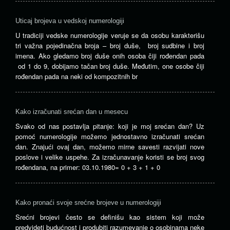
Uticaj brojeva u vedskoj numerologiji
U tradiciji vedske numerologije veruje se da osobu karakterišu
tri važna pojedinačna broja – broj duše, broj sudbine i broj
imena. Ako gledamo broj duše onih osoba čiji rođendan pada
od 1 do 9, dobijamo tačan broj duše. Međutim, one osobe čiji
rođendan pada na neki od kompozitnih br
Kako izračunati srećan dan u mesecu
Svako od nas postavlja pitanje: koji je moj srećan dan? Uz
pomoć numerologije možemo jednostavno izračunati srećan
dan. Znajući ovaj dan, možemo mirne savesti razvijati nove
poslove i velike uspehe. Za izračunavanje koristi se broj svog
rođendana, na primer: 03.10.1980= 0 + 3 + 1 + 0
Kako pronaći svoje srećne brojeve u numerologiji
Srećni brojevi često se definišu kao sistem koji može
predvideti budućnost i produbiti razumevanje o osobinama neke