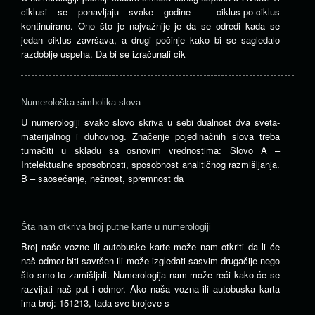
ciklusi se ponavljaju svake godine – ciklus-po-ciklus
kontinuirano. Ono što je najvažnije je da se odredi kada se
jedan ciklus završava, a drugi počinje kako bi se sagledalo
razdoblje uspeha. Da bi se izračunali cik
Numerološka simbolika slova
U numerologiji svako slovo skriva u sebi dualnost dva sveta-
materijalnog i duhovnog. Značenje pojedinačnih slova treba
tumačiti u skladu sa osnovim vrednostima: Slovo A –
Intelektualne sposobnosti, sposobnost analitičnog razmišljanja.
B – saosećanje, nežnost, spremnost da
Šta nam otkriva broj putne karte u numerologiji
Broj naše vozne ili autobuske karte može nam otkriti da li će
naš odmor biti savršen ili može izgledati sasvim drugačije nego
što smo to zamišljali. Numerologija nam može reći kako će se
razvijati naš put i odmor. Ako naša vozna ili autobuska karta
ima broj: 151213, tada sve brojeve s