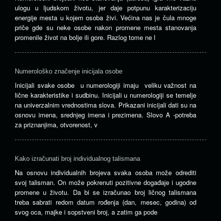
ulogu u ljudskom životu, jer daje potpunu karakterizaciju
energije mesta u kojem osoba živi. Većina nas je čula mnoge
priče gde su neke osobe nakon promene mesta stanovanja
promenile život na bolje ili gore. Razlog tome ne l
Numerološko značenje inicijala osobe
Inicijali svake osobe u numerologiji imaju veliku važnost na
lične karakteristike i sudbinu. Inicijali u numerologiji se temelje
na univerzalnim vrednostima slova. Prikazani inicijali dati su na
osnovu imena, srednjeg imena i prezimena. Slovo A -potreba
za priznanjima, otvorenost, v
Kako izračunati broj individualnog talismana
Na osnovu individualnih brojeva svaka osoba može odrediti
svoj talisman. On može pokrenuti pozitivne događaje i ugodne
promene u životu. Da bi se izračunao broj ličnog talismana
treba sabrati redom datum rođenja (dan, mesec, godina) od
svog oca, majke i sopstveni broj, a zatim ga pode