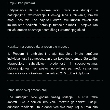
Brojevi kao putokazi
Pretpostavka da na ovome svetu ništa nije slučajno, u
nastojanjima razumevanja ljudskog bića i zbivanja, brojevi
mogu poslužiti kao najčistiji odraz sveukupnih zakonitosti
kojima smo podložni.Platon je tumačio simboliku brojeva kao
najviši stepen spoznaje kosmičkog i unutrašnjeg sklad
Karakter na osnovu dana rođenja u mesecu
1. Prodorni i ambiciozni znaju šta žele Imate izraženu
individualnost i samopouzdanje pa jako dobro znate šta želite.
Napredujete zahvaljujući prodornosti i sposobnostima.
Odgovaraju vam svi poslovi upravljanja pa među vama ima
mnogo šefova, direktora i menadžer. 2. Muzičar i diploma
Izračunajte svoj srećan broj
Prvi kriterijum biće godina vašeg rođenja. Te cifre treba
sabrati. Ako je dobijeni broj veliki možete ga sabirati i dalje,
odnosno raščlaniti i tako dobiti već dva broja koji su svakako