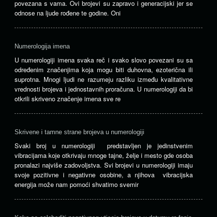
povezana s vama. Ovi brojevi su zapravo i generacijski jer se
odnose na ljude rođene te godine. Oni
Numerologija imena
U numerologiji imena svaka reč i svako slovo povezani su sa
određenim značenjima koja mogu biti duhovna, ezoterična ili
suprotna. Mnogi ljudi ne razumeju razliku između kvalitativne
vrednosti brojeva i jednostavnih proračuna. U numerologiji da bi
otkrili skriveno značenje imena sve re
Skrivene i tamne strane brojeva u numerologiji
Svaki broj u numerologiji predstavljen je jedinstvenim
vibracijama koje otkrivaju mnoge tajne, želje i mesto gde osoba
pronalazi najviše zadovoljstva. Svi brojevi u numerologiji imaju
svoje pozitivne i negativne osobine, a njihova vibracijska
energija može nam pomoći shvatimo svemir