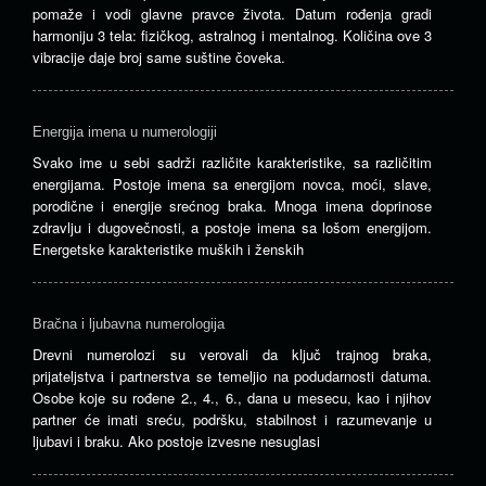
pomaže i vodi glavne pravce života. Datum rođenja gradi
harmoniju 3 tela: fizičkog, astralnog i mentalnog. Količina ove 3
vibracije daje broj same suštine čoveka.
Energija imena u numerologiji
Svako ime u sebi sadrži različite karakteristike, sa različitim
energijama. Postoje imena sa energijom novca, moći, slave,
porodične i energije srećnog braka. Mnoga imena doprinose
zdravlju i dugovečnosti, a postoje imena sa lošom energijom.
Energetske karakteristike muških i ženskih
Bračna i ljubavna numerologija
Drevni numerolozi su verovali da ključ trajnog braka,
prijateljstva i partnerstva se temeljio na podudarnosti datuma.
Osobe koje su rođene 2., 4., 6., dana u mesecu, kao i njihov
partner će imati sreću, podršku, stabilnost i razumevanje u
ljubavi i braku. Ako postoje izvesne nesuglasi