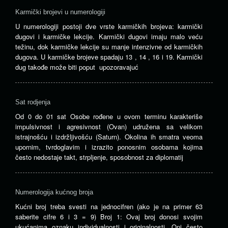
Karmički brojevi u numerologiji
U numerologiji postoji dve vrste karmičkih brojeva: karmički
dugovi i karmičke lekcije. Karmički dugovi imaju malo veću
težinu, dok karmičke lekcije su manje intenzivne od karmičkih
dugova. U karmičke brojeve spadaju 13 , 14 , 16 i 19. Karmički
dug takođe može biti poput upozoravajuć
Sat rodjenja
Od 0 do 01 sat Osobe rođene u ovom terminu karakteriše
impulsivnost i agresivnost (Ovan) udružena sa velikom
istrajnošću i izdržljivošću (Saturn). Okolina ih smatra veoma
upornim, tvrdoglavim i izrazito ponosnim osobama kojima
često nedostaje takt, strpljenje, sposobnost za diplomatij
Numerologija kućnog broja
Kućni broj treba svesti na jednocifren (ako je na primer 63
saberite cifre 6 i 3 = 9) Broj 1: Ovaj broj donosi svojim
ukućanima oznaku individualnosti i originalnosti. Oni često