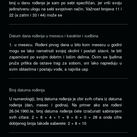
broj u danu rođenja je sam po sebi specifičan, jer vrši svoju
jedinstvenu ulogu na sebi svojstven način. Važnost brojeva 11 i
22 (a zatim i 33 i 44) može se
Datum dana rođenja u mesecu i karakter i sudbina
1. u mesecu. Rođeni prvog dana u bilo kom mesecu u godini
mogu se lako nametnuti svojoj okolini i postati slavni, te biti
zapamćeni po svojim dobrim i lošim delima. Ovim se ljudima
pruža prilika da ostave trag za sobom, oni lako napreduju u
svim oblastima i postaju vođe, a najviše usp
Broj datuma rođenja
U numerologiji, broj datuma rođenja je zbir svih cifara iz datuma
rođenja (dan, mesec i godina). Na primer ako ste rođeni
26.04.1960.te, broj datuma rođenja ćete izračunati sabiranjem
svih cifara: 2 + 6 + 4 + 1 + 9 + 6 + 0 = 28 a onda cifre
dobijenog broja takođe saberete: 2 + 8 = 10