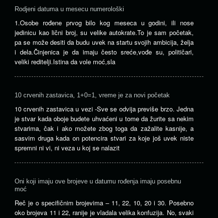
Rodjeni datuma u mesecu numerološki
1.Osobe rođene prvog bilo kog meseca u godini, ili nose
jedinicu kao lični broj, su velike autokrate.To je sam početak,
pa se može desiti da budu uvek na startu svojih ambicija, želja
i dela.Činjenica je da imaju često sreće,vođe su, političari,
veliki reditelji.Istina da vole moć,sla
10 crvenih zastavica, 1+0=1, vreme je za novi početak
10 crvenih zastavica u vezi -Sve se odvija previše brzo. Jedna
je stvar kada oboje budete uhvaćeni u tome da žurite sa nekim
stvarima, čak i ako možete zbog toga da zažalite kasnije, a
sasvim druga kada on potencira stvari za koje još uvek niste
spremni ni vi, ni veza u koj se nalazit
Oni koji imaju ove brojeve u datumu rođenja imaju posebnu
moć
Reč je o specifičnim brojevima – 11, 22, 10, 20 i 30. Posebno
oko brojeva 11 i 22, ranije je vladala velika konfuzija. No, svaki