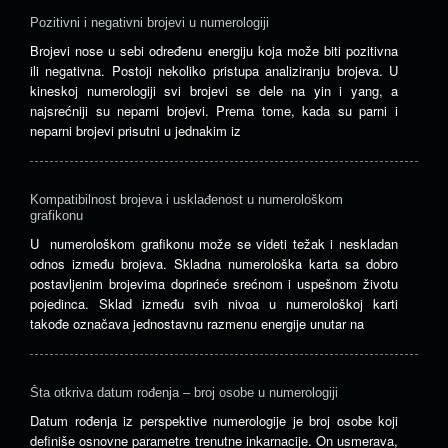
Pozitivni i negativni brojevi u numerologiji
Brojevi nose u sebi određenu energiju koja može biti pozitivna
ili negativna. Postoji nekoliko pristupa analiziranju brojeva. U
kineskoj numerologiji svi brojevi se dele na yin i yang, a
najsrećniji su neparni brojevi. Prema tome, kada su parni i
neparni brojevi prisutni u jednakim iz
Kompatibilnost brojeva i usklađenost u numerološkom
grafikonu
U numerološkom grafikonu može se videti težak i neskladan
odnos između brojeva. Skladna numerološka karta sa dobro
postavljenim brojevima doprineće srećnom i uspešnom životu
pojedinca. Sklad između svih nivoa u numerološkoj karti
takođe označava jednostavnu razmenu energije unutar na
Šta otkriva datum rođenja – broj osobe u numerologiji
Datum rođenja iz perspektive numerologije je broj osobe koji
definiše osnovne parametre trenutne inkarnacije. On usmerava,