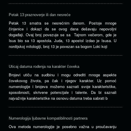
Petak 13:praznoverje ili dan nesreće
Petak 13 smatra se nesrećnim danom. Postoje mnoge
činjenice i dokazi da se ovog dana dešavaju nepovoljni
događaji. Ovaj broj povezuje se sa Tajnom večerom, gde je
Isus bio sa 13 apostola. Juda, 13 apostol izdao je Isusa. U
nordijskoj mitologiji, broj 13 je povezan sa bogom Loki koji
Uticaj datuma rođenja na karakter čoveka
Brojevi utiču na sudbinu i mogu odrediti mnoge aspekte
čovekovog života, pa čak i njegov karakter. Uz pomoć
numerologije i brojeva možemo saznati svoje karakteristike,
sposobnosti, skrivene potencijale i talente. Da bi saznali
najvažnije karakteristike na osnovu datuma treba sabrati b
Numerologija ljubavne kompatibilnosti partnera
Ova metoda numerologije je posebno važna u proučavanju