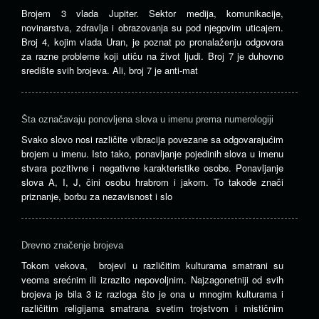
Brojem 3 vlada Jupiter. Sektor medija, komunikacije,
novinarstva, zdravlja i obrazovanja su pod njegovim uticajem.
Broj 4, kojim vlada Uran, je poznat po pronalaženju odgovora
za razne probleme koji utiču na život ljudi. Broj 7 je duhovno
središte svih brojeva. Ali, broj 7 je anti-mat
Šta označavaju ponovljena slova u imenu prema numerologiji
Svako slovo nosi različite vibracija povezane sa odgovarajućim
brojem u imenu. Isto tako, ponavljanje pojedinih slova u imenu
stvara pozitivne i negativne karakteristike osobe. Ponavljanje
slova A, I, J, čini osobu hrabrom i jakom. To takođe znači
priznanje, borbu za nezavisnost i slo
Drevno značenje brojeva
Tokom vekova, brojevi u različitim kulturama smatrani su
veoma srećnim ili izrazito nepovoljnim. Najzagonetniji od svih
brojeva je bila 3 iz razloga što je ona u mnogim kulturama i
različitim religijama smatrana svetim trojstvom i mističnim