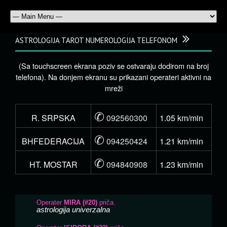
ASTROLOGIJA TAROT NUMEROLOGIJA TELEFONOM
(Sa touchscreen ekrana poziv se ostvaraju dodirom na broj
telefona). Na donjem ekranu su prikazani operateri aktivni na
mreži
✆
R. SRPSKA
092560300
1.05 km/min
✆
BHFEDERACIJA
094250424
1.21 km/min
✆
HT. MOSTAR
094840908
1.23 km/min