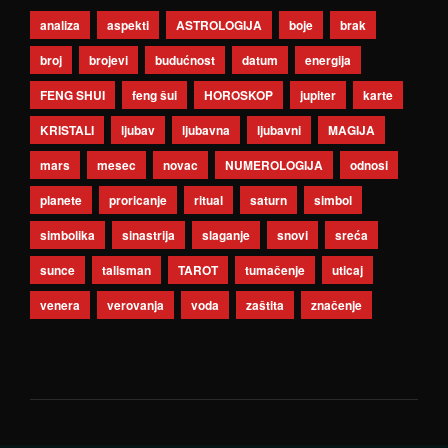
analiza
aspekti
ASTROLOGIJA
boje
brak
broj
brojevi
budućnost
datum
energija
FENG SHUI
feng šui
HOROSKOP
jupiter
karte
KRISTALI
ljubav
ljubavna
ljubavni
MAGIJA
mars
mesec
novac
NUMEROLOGIJA
odnosi
planete
proricanje
ritual
saturn
simbol
simbolika
sinastrija
slaganje
snovi
sreća
sunce
talisman
TAROT
tumačenje
uticaj
venera
verovanja
voda
zaštita
značenje