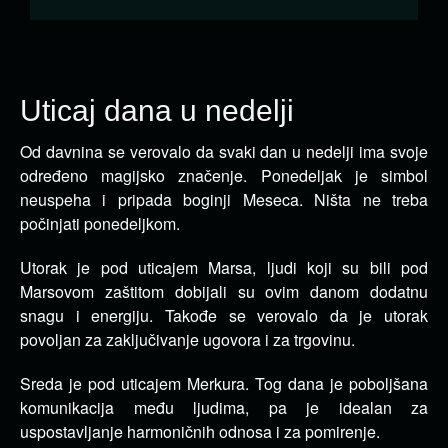
Uticaj dana u nedelji
Od davnina se verovalo da svaki dan u nedelji ima svoje
određeno magijsko značenje. Ponedeljak je simbol
neuspeha i
pripada boginji Meseca. Ništa ne treba
počinjati ponedeljkom.
Utorak je pod uticajem Marsa, ljudi koji su bili pod
Marsovom zaštitom dobijali su ovim danom dodatnu
snagu i energiju. Takođe se verovalo da je utorak
povoljan za zaključivanje ugovora i za trgovinu.
Sreda je pod uticajem Merkura. Tog dana je poboljšana
komunikacija među ljudima, pa je idealan za
uspostavljanje harmoničnih odnosa i za pomirenje.