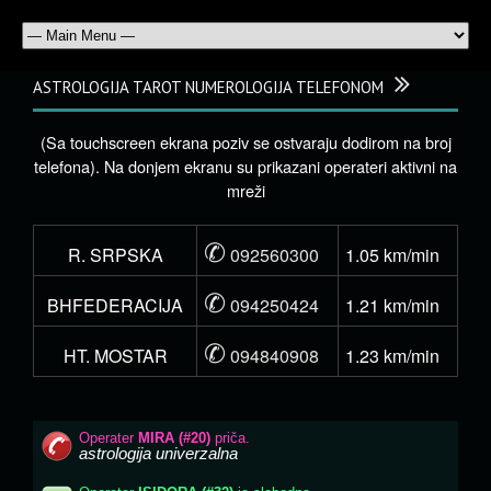
ASTROLOGIJA TAROT NUMEROLOGIJA TELEFONOM
(Sa touchscreen ekrana poziv se ostvaraju dodirom na broj
telefona). Na donjem ekranu su prikazani operateri aktivni na
mreži
✆
R. SRPSKA
092560300
1.05 km/min
✆
BHFEDERACIJA
094250424
1.21 km/min
✆
HT. MOSTAR
094840908
1.23 km/min