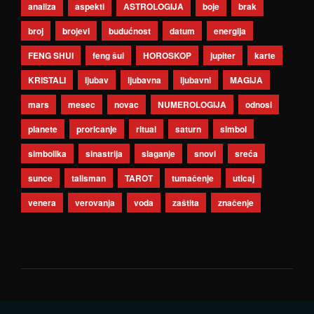
analiza
aspekti
ASTROLOGIJA
boje
brak
broj
brojevi
budućnost
datum
energija
FENG SHUI
feng šui
HOROSKOP
jupiter
karte
KRISTALI
ljubav
ljubavna
ljubavni
MAGIJA
mars
mesec
novac
NUMEROLOGIJA
odnosi
planete
proricanje
ritual
saturn
simbol
simbolika
sinastrija
slaganje
snovi
sreća
sunce
talisman
TAROT
tumačenje
uticaj
venera
verovanja
voda
zaštita
značenje