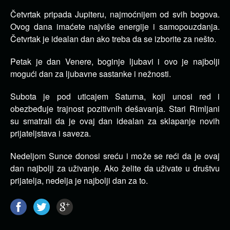
Četvrtak pripada Jupiteru, najmoćnijem od svih bogova.
Ovog dana imaćete najviše energije i samopouzdanja.
Četvrtak je idealan dan ako treba da se izborite za nešto.
Petak je dan Venere, boginje ljubavi i ovo je najbolji
mogući dan za ljubavne sastanke i nežnosti.
Subota je pod uticajem Saturna, koji unosi red i
obezbeđuje trajnost pozitivnih dešavanja. Stari Rimljani
su smatrali da je ovaj dan idealan za sklapanje novih
prijateljstava i saveza.
Nedeljom Sunce donosi sreću i može se reći da je ovaj
dan najbolji za uživanje. Ako želite da uživate u društvu
prijatelja, nedelja je najbolji dan za to.