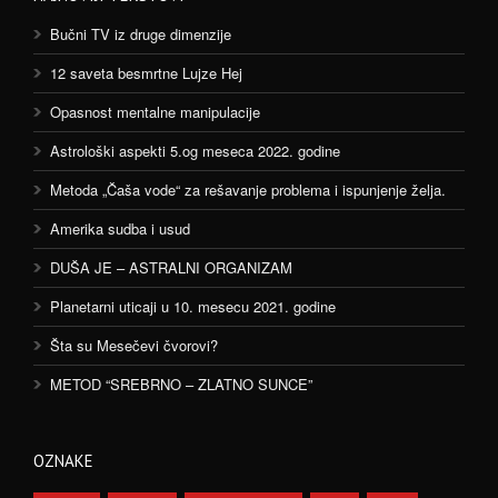
Bučni TV iz druge dimenzije
12 saveta besmrtne Lujze Hej
Opasnost mentalne manipulacije
Astrološki aspekti 5.og meseca 2022. godine
Metoda „Čaša vode“ za rešavanje problema i ispunjenje želja.
Amerika sudba i usud
DUŠA JE – ASTRALNI ORGANIZAM
Planetarni uticaji u 10. mesecu 2021. godine
Šta su Mesečevi čvorovi?
METOD “SREBRNO – ZLATNO SUNCE”
OZNAKE