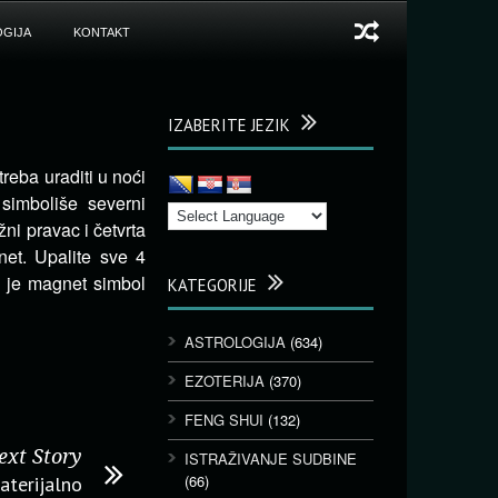
GIJA
KONTAKT
IZABERITE JEZIK
reba uraditi u noći
simboliše severni
ni pravac i četvrta
et. Upalite sve 4
a je magnet simbol
KATEGORIJE
ASTROLOGIJA
(634)
EZOTERIJA
(370)
FENG SHUI
(132)
ext Story
ISTRAŽIVANJE SUDBINE
(66)
aterijalno