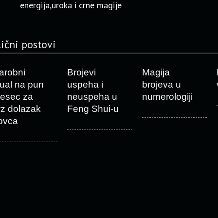
energija,uroka i crne magije
lični postovi
arobni
Brojevi
Magija
itual na pun
uspeha i
brojeva u
esec za
neuspeha u
numerologiji
rz dolazak
Feng Shui-u
ovca