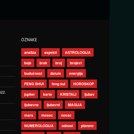
OZNAKE
analiza
aspekti
ASTROLOGIJA
boje
brak
broj
brojevi
budućnost
datum
energija
FENG SHUI
feng šui
HOROSKOP
022.
jupiter
karte
KRISTALI
ljubav
ljubavna
ljubavni
MAGIJA
mars
mesec
novac
NUMEROLOGIJA
odnosi
planete