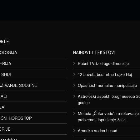
RIJE
OLOGIJA
NAJNOVIJI TEKSTOVI
ERIJA
Bučni TV iz druge dimenzije
 SHUI
12 saveta besmrtne Lujze Hej
AŽIVANJE SUDBINE
Opasnost mentalne manipulacije
TALI
Astrološki aspekti 5.og meseca 2
godine
JA
Metoda „Čaša vode“ za rešavanje
ČNI HOROSKOP
problema i ispunjenje želja.
ERIJE
Amerika sudba i usud
assifié(e)