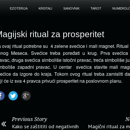
EZOTERIJA
KRISTALI
SANOVNIK
TAROT
NUMEROLO
agijski ritual za prosperitet
 ovaj ritual potrebne su 4 zelene svećice i mali magnet. Ritual t
nog Meseca. Svećice treba poređati u krug. Prva svećica 
avac, druga svećica simboliše istočni pravac, treća simboliše juž
mboliše zapadni pravac. U centar svećica stavite mali magn
ećice da izgore do kraja. Tokom ovog ritual treba zamisliti d
ji će iz sva 4 pravca privući prosperitet na poslovnom planu.
Previous Story
N
Kako se zaštititi od negativnih
Magični ritual za m