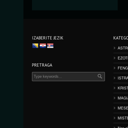
IZABERITE JEZIK
KATEGO
ASTR
EZOT
PRETRAGA
FENG
ISTR
KRIS
MAGI
MESE
MIST
Non cl