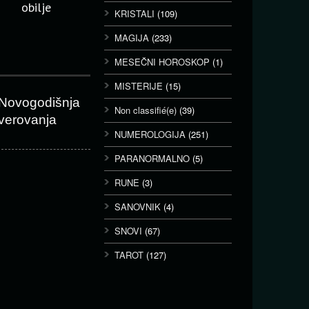
obilje
KRISTALI
(109)
MAGIJA
(233)
MESEČNI HOROSKOP
(1)
MISTERIJE
(15)
Novogodišnja
Non classifié(e)
(39)
verovanja
NUMEROLOGIJA
(251)
PARANORMALNO
(5)
RUNE
(3)
SANOVNIK
(4)
SNOVI
(67)
TAROT
(127)