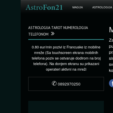
MAGIJA
ASTROLOGIJA
ASTROLOGIJA TAROT NUMEROLOGIJA
M
TELEFONOM
Za
pu
0.80 eur/min pozivi iz Francuske iz mobilne
pr
mreže (Sa touchscreen ekrana mobilnih
telefona poziv se ostvaruje dodirom na broj
si
telefona). Na donjem ekranu su prikazani
sv
operateri aktivni na mreži
ko
✆
0892970250