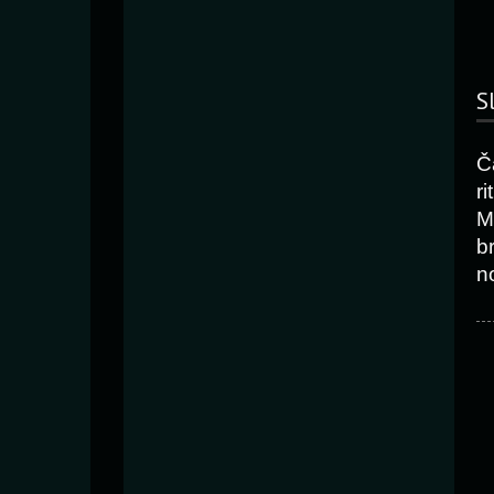
S
Č
r
M
b
n