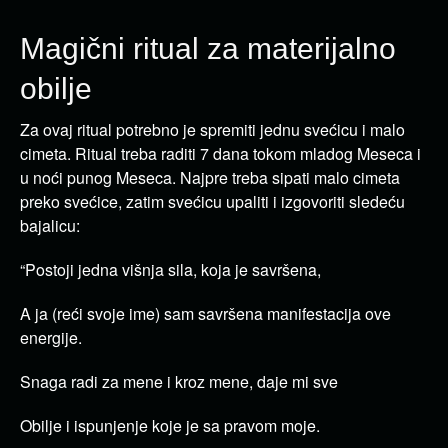
Magični ritual za materijalno
obilje
Za ovaj ritual potrebno je spremiti jednu svećicu i malo
cimeta. Ritual treba raditi 7 dana tokom mladog Meseca i
u noći punog Meseca. Najpre treba sipati malo cimeta
preko svećice, zatim svećicu upaliti i izgovoriti sledeću
bajalicu:
“Postoji jedna višnja sila, koja je savršena,
A ja (reći svoje ime) sam savršena manifestacija ove
energije.
Snaga radi za mene i kroz mene, daje mi sve
Obilje i ispunjenje koje je sa pravom moje.