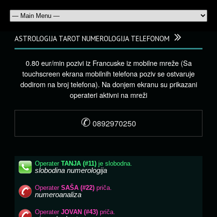
ASTROLOGIJA TAROT NUMEROLOGIJA TELEFONOM
0.80 eur/min pozivi iz Francuske iz mobilne mreže (Sa
touchscreen ekrana mobilnih telefona poziv se ostvaruje
dodirom na broj telefona). Na donjem ekranu su prikazani
operateri aktivni na mreži
✆
0892970250