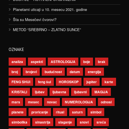
Planetarni uticaji u 10. mesecu 2021. godine
Šta su Mesečevi čvorovi?
METOD “SREBRNO – ZLATNO SUNCE”
OZNAKE
analiza
aspekti
ASTROLOGIJA
boje
brak
broj
brojevi
budućnost
datum
energija
FENG SHUI
feng šui
HOROSKOP
jupiter
karte
KRISTALI
ljubav
ljubavna
ljubavni
MAGIJA
mars
mesec
novac
NUMEROLOGIJA
odnosi
planete
proricanje
ritual
saturn
simbol
simbolika
sinastrija
slaganje
snovi
sreća