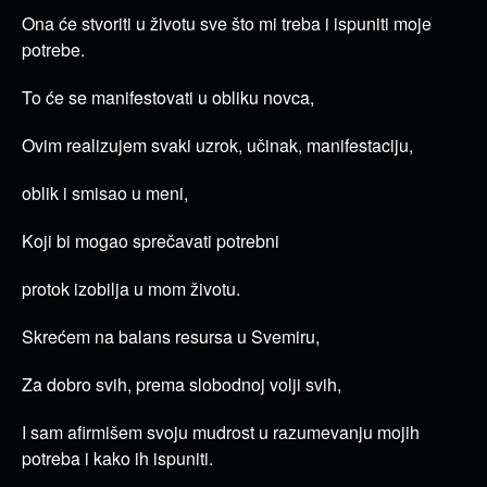
Ona će stvoriti u životu sve što mi treba i ispuniti moje
potrebe.
To će se manifestovati u obliku novca,
Ovim realizujem svaki uzrok, učinak, manifestaciju,
oblik i smisao u meni,
Koji bi mogao sprečavati potrebni
protok izobilja u mom životu.
Skrećem na balans resursa u Svemiru,
Za dobro svih, prema slobodnoj volji svih,
I sam afirmišem svoju mudrost u razumevanju mojih
potreba i kako ih ispuniti.