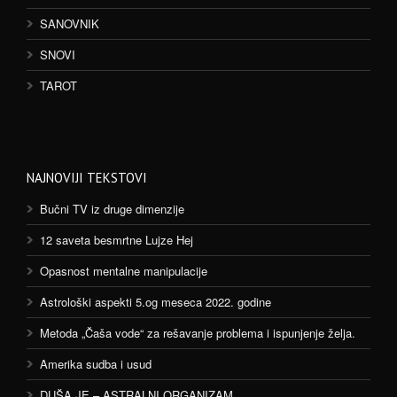
SANOVNIK
SNOVI
TAROT
NAJNOVIJI TEKSTOVI
Bučni TV iz druge dimenzije
12 saveta besmrtne Lujze Hej
Opasnost mentalne manipulacije
Astrološki aspekti 5.og meseca 2022. godine
Metoda „Čaša vode“ za rešavanje problema i ispunjenje želja.
Amerika sudba i usud
DUŠA JE – ASTRALNI ORGANIZAM