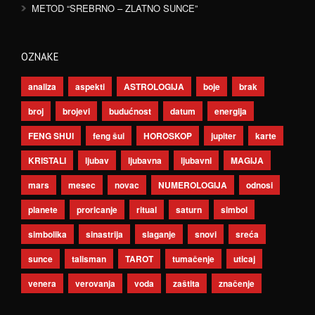
METOD “SREBRNO – ZLATNO SUNCE”
OZNAKE
analiza
aspekti
ASTROLOGIJA
boje
brak
broj
brojevi
budućnost
datum
energija
FENG SHUI
feng šui
HOROSKOP
jupiter
karte
KRISTALI
ljubav
ljubavna
ljubavni
MAGIJA
mars
mesec
novac
NUMEROLOGIJA
odnosi
planete
proricanje
ritual
saturn
simbol
simbolika
sinastrija
slaganje
snovi
sreća
sunce
talisman
TAROT
tumačenje
uticaj
venera
verovanja
voda
zaštita
značenje