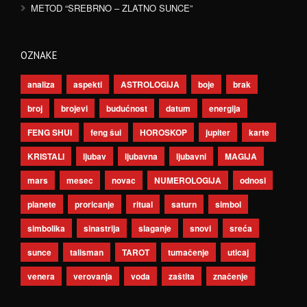
METOD “SREBRNO – ZLATNO SUNCE”
OZNAKE
analiza
aspekti
ASTROLOGIJA
boje
brak
broj
brojevi
budućnost
datum
energija
FENG SHUI
feng šui
HOROSKOP
jupiter
karte
KRISTALI
ljubav
ljubavna
ljubavni
MAGIJA
mars
mesec
novac
NUMEROLOGIJA
odnosi
planete
proricanje
ritual
saturn
simbol
simbolika
sinastrija
slaganje
snovi
sreća
sunce
talisman
TAROT
tumačenje
uticaj
venera
verovanja
voda
zaštita
značenje