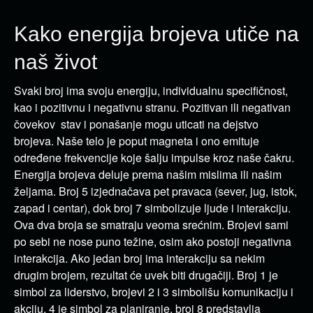
Kako energija brojeva utiče na
naš život
Svaki broj ima svoju energiju, individualnu specifičnost,
kao i pozitivnu i negativnu stranu. Pozitivan ili negativan
čovekov stav i ponašanje mogu uticati na dejstvo
brojeva. Naše telo je poput magneta i ono emituje
određene frekvencije koje šalju impulse kroz naše čakru.
Energija brojeva deluje prema našim mislima ili našim
željama. Broj 5 izjednačava pet pravaca (sever, jug, istok,
zapad i centar), dok broj 7 simbolizuje ljude i interakciju.
Ova dva broja se smatraju veoma srećnim. Brojevi sami
po sebi ne nose puno težine, osim ako postoji negativna
interakcija. Ako jedan broj ima interakciju sa nekim
drugim brojem, rezultat će uvek biti drugačiji. Broj 1 je
simbol za liderstvo, brojevi 2 i 3 simbolišu komunikaciju i
akciju, 4 je simbol za planiranje, broj 8 predstavlja