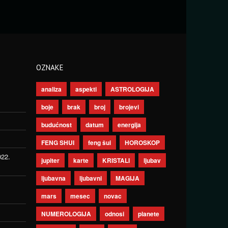
OZNAKE
analiza
aspekti
ASTROLOGIJA
boje
brak
broj
brojevi
budućnost
datum
energija
FENG SHUI
feng šui
HOROSKOP
022.
jupiter
karte
KRISTALI
ljubav
ljubavna
ljubavni
MAGIJA
mars
mesec
novac
NUMEROLOGIJA
odnosi
planete