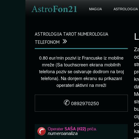
MAGIJA
ASTROLOGIJA
ASTROLOGIJA TAROT NUMEROLOGIJA
L
TELEFONOM
Za
od
0.80 eur/min pozivi iz Francuske iz mobilne
st
mreže (Sa touchscreen ekrana mobilnih
telefona poziv se ostvaruje dodirom na broj
pr
telefona). Na donjem ekranu su prikazani
kr
operateri aktivni na mreži
da
Me
✆
si
0892970250
bu
ci
po
ka
st