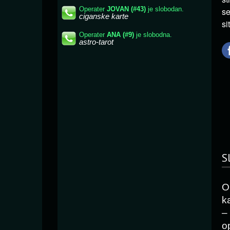
se
si
S
O
k
–
o