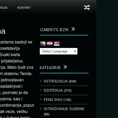
GIJA
KONTAKT
ma
IZABERITE JEZIK
kartama sastoji se
predstavlja
 Svaki karta
rijateljstva,
ja. Malo ljudi zna
KATEGORIJE
om sistemu Tarota.
j jednostavan
ASTROLOGIJA
(634)
sadašnjost i
EZOTERIJA
(370)
, poznato je da
osima, kao i
FENG SHUI
(132)
kombinacija, poput
ISTRAŽIVANJE SUDBINE
ak veze, veliku
(66)
ji u ljubavi mogu