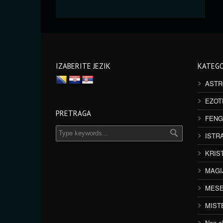
IZABERITE JEZIK
KATEGO
ASTR
EZOT
PRETRAGA
FENG
ISTR
KRIS
MAGI
MESE
MIST
Non cl