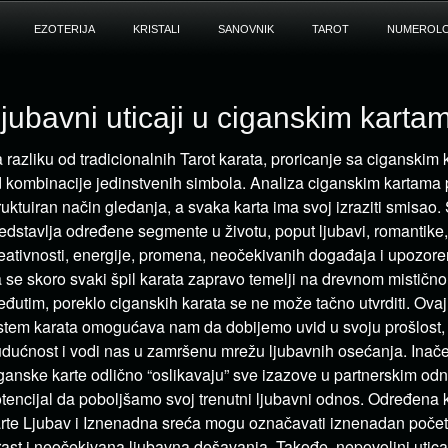
EZOTERIJA
KRISTALI
SANOVNIK
TAROT
NUMEROLO
jubavni uticaji u ciganskim karta
 razliku od tradicionalnih Tarot karata, proricanje sa ciganskim 
 kombinacije jedinstvenih simbola. Analiza ciganskim kartama 
ruktuiran način gledanja, a svaka karta ima svoj izraziti smisao.
edstavlja određene segmente u životu, poput ljubavi, romantike, p
eativnosti, energije, promena, neočekivanih događaja i upozoren
 se skoro svaki špil karata zapravo temelji na drevnom mističn
đutim, poreklo ciganskih karata se ne može tačno utvrditi. Ova
stem karata omogućava nam da dobijemo uvid u svoju prošlost, 
dućnost i vodi nas u zamršenu mrežu ljubavnih osećanja. Inače
ganske karte odlično “oslikavaju” sve izazove u partnerskim odn
tencijal da poboljšamo svoj trenutni ljubavni odnos. Određena 
rte Ljubav i Iznenadna sreća mogu označavati iznenadan počet
rast i neočekivana ljubavna dešavanja. Takođe, nepovoljni utica