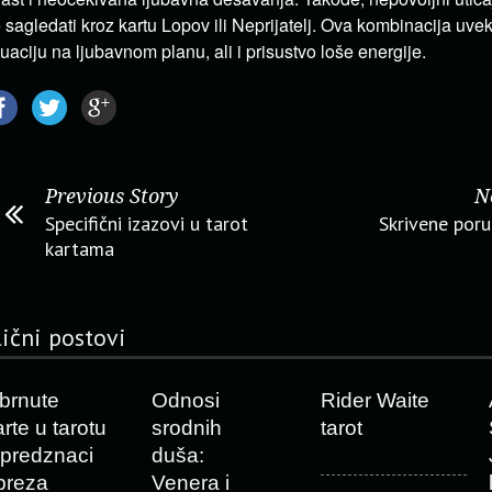
 sagledati kroz kartu Lopov ili Neprijatelj. Ova kombinacija uve
tuaciju na ljubavnom planu, ali i prisustvo loše energije.
Previous Story
N
Specifični izazovi u tarot
Skrivene poru
kartama
lični postovi
brnute
Odnosi
Rider Waite
arte u tarotu
srodnih
tarot
 predznaci
duša:
preza
Venera i