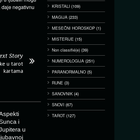
KRISTALI
(109)
k daje negativnu
MAGIJA
(233)
MESEČNI HOROSKOP
(1)
MISTERIJE
(15)
Non classifié(e)
(39)
ext Story
NUMEROLOGIJA
(251)
ke u tarot
kartama
PARANORMALNO
(5)
RUNE
(3)
SANOVNIK
(4)
SNOVI
(67)
Aspekti
TAROT
(127)
Sunca i
Jupitera u
ljubavnoj