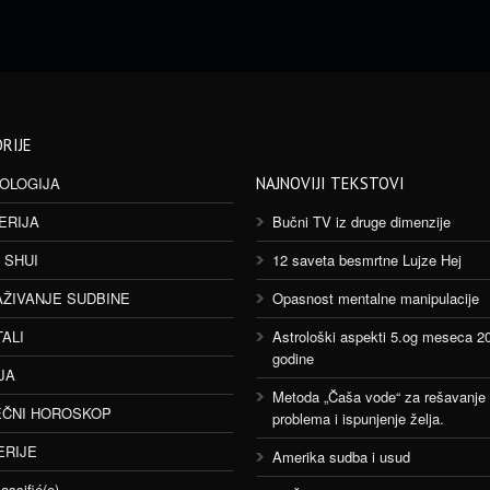
RIJE
OLOGIJA
NAJNOVIJI TEKSTOVI
ERIJA
Bučni TV iz druge dimenzije
 SHUI
12 saveta besmrtne Lujze Hej
AŽIVANJE SUDBINE
Opasnost mentalne manipulacije
TALI
Astrološki aspekti 5.og meseca 2
godine
JA
Metoda „Čaša vode“ za rešavanje
ČNI HOROSKOP
problema i ispunjenje želja.
ERIJE
Amerika sudba i usud
assifié(e)