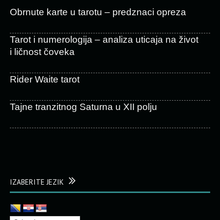
Obrnute karte u tarotu – predznaci opreza
Tarot i numerologija – analiza uticaja na život
i ličnost čoveka
Rider Waite tarot
Tajne tranzitnog Saturna u XII polju
IZABERITE JEZIK