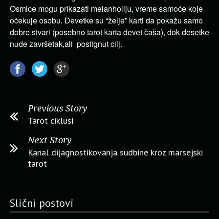
Osmice mogu prikazati melanholiju, vreme samoće koje
očekuje osobu. Devetke su “želje” karti da pokažu samo
dobre stvari (posebno tarot karta devet čaša), dok desetke
nude završetak,ali postignut cilj.
Previous Story
Tarot ciklusi
Next Story
Kanal dijagnostikovanja sudbine kroz marsejski
tarot
Slični postovi