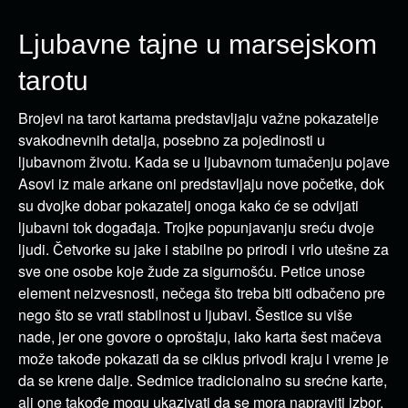
Ljubavne tajne u marsejskom
tarotu
Brojevi na tarot kartama predstavljaju važne pokazatelje
svakodnevnih detalja, posebno za pojedinosti u
ljubavnom životu. Kada se u ljubavnom tumačenju pojave
Asovi iz male arkane oni predstavljaju nove početke, dok
su dvojke dobar pokazatelj onoga kako će se odvijati
ljubavni tok događaja. Trojke popunjavanju sreću dvoje
ljudi. Četvorke su jake i stabilne po prirodi i vrlo utešne za
sve one osobe koje žude za sigurnošću. Petice unose
element neizvesnosti, nečega što treba biti odbačeno pre
nego što se vrati stabilnost u ljubavi. Šestice su više
nade, jer one govore o oproštaju, iako karta šest mačeva
može takođe pokazati da se ciklus privodi kraju i vreme je
da se krene dalje. Sedmice tradicionalno su srećne karte,
ali one takođe mogu ukazivati da se mora napraviti izbor.