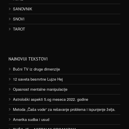
SANOVNIK
SNOVI
TAROT
NAJNOVIJI TEKSTOVI
Bučni TV iz druge dimenzije
12 saveta besmrtne Lujze Hej
Opasnost mentalne manipulacije
Astrološki aspekti 5.og meseca 2022. godine
Metoda „Čaša vode“ za rešavanje problema i ispunjenje želja.
Amerika sudba i usud