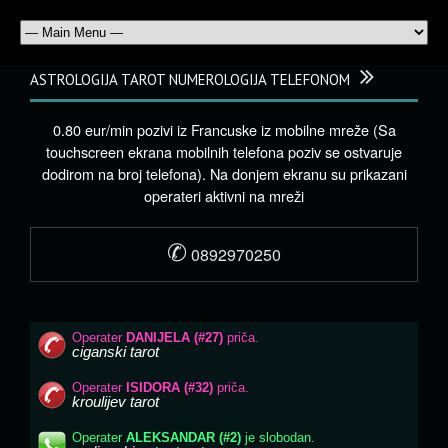
ASTROLOGIJA TAROT NUMEROLOGIJA TELEFONOM
0.80 eur/min pozivi iz Francuske iz mobilne mreže (Sa
touchscreen ekrana mobilnih telefona poziv se ostvaruje
dodirom na broj telefona). Na donjem ekranu su prikazani
operateri aktivni na mreži
✆
0892970250