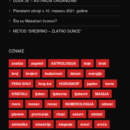
DUŠA JE – ASTRALNI ORGANIZAM
Planetarni uticaji u 10. mesecu 2021. godine
Šta su Mesečevi čvorovi?
METOD “SREBRNO – ZLATNO SUNCE”
OZNAKE
analiza
aspekti
ASTROLOGIJA
boje
brak
broj
brojevi
budućnost
datum
energija
FENG SHUI
feng šui
HOROSKOP
jupiter
karte
KRISTALI
ljubav
ljubavna
ljubavni
MAGIJA
mars
mesec
novac
NUMEROLOGIJA
odnosi
planete
proricanje
ritual
saturn
simbol
simbolika
sinastrija
slaganje
snovi
sreća