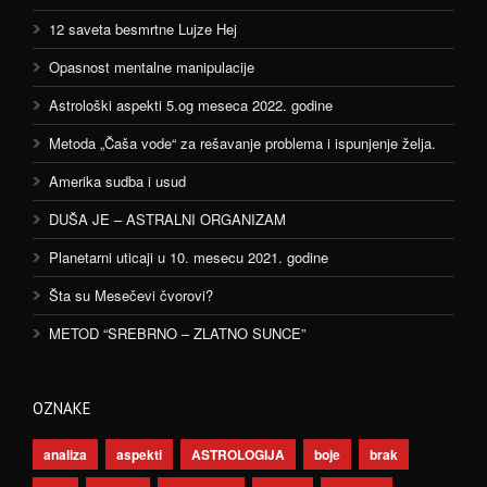
12 saveta besmrtne Lujze Hej
Opasnost mentalne manipulacije
Astrološki aspekti 5.og meseca 2022. godine
Metoda „Čaša vode“ za rešavanje problema i ispunjenje želja.
Amerika sudba i usud
DUŠA JE – ASTRALNI ORGANIZAM
Planetarni uticaji u 10. mesecu 2021. godine
Šta su Mesečevi čvorovi?
METOD “SREBRNO – ZLATNO SUNCE”
OZNAKE
analiza
aspekti
ASTROLOGIJA
boje
brak