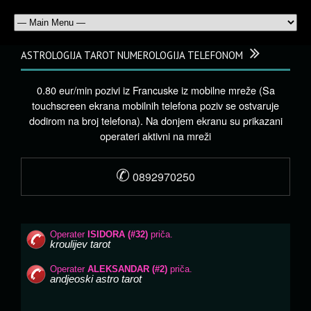
ASTROLOGIJA TAROT NUMEROLOGIJA TELEFONOM
0.80 eur/min pozivi iz Francuske iz mobilne mreže (Sa
touchscreen ekrana mobilnih telefona poziv se ostvaruje
dodirom na broj telefona). Na donjem ekranu su prikazani
operateri aktivni na mreži
✆
0892970250