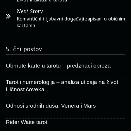
Next Story
Romantični i ljubavni događaji zapisani u običnim
kartama
Slični postovi
Obrnute karte u tarotu – predznaci opreza
Tarot i numerologija – analiza uticaja na život
i ličnost čoveka
Odnosi srodnih duša: Venera i Mars
Rider Waite tarot