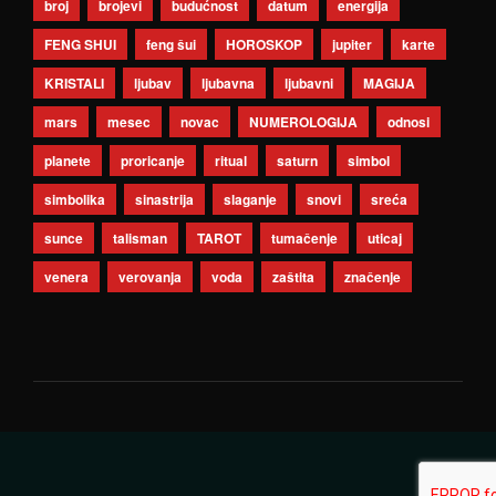
broj
brojevi
budućnost
datum
energija
FENG SHUI
feng šui
HOROSKOP
jupiter
karte
KRISTALI
ljubav
ljubavna
ljubavni
MAGIJA
mars
mesec
novac
NUMEROLOGIJA
odnosi
planete
proricanje
ritual
saturn
simbol
simbolika
sinastrija
slaganje
snovi
sreća
sunce
talisman
TAROT
tumačenje
uticaj
venera
verovanja
voda
zaštita
značenje