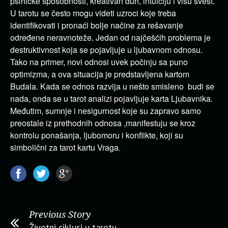
psihičke sposobnosti, kreativan duh, intuiciju i višu svest.
U tarotu se često mogu videti uzroci koje treba
identifikovati i pronaći bolje načine za rešavanje
određene neravnoteže. Jedan od najčešćih problema je
destruktivnost koja se pojavljuje u ljubavnom odnosu.
Tako na primer, novi odnosi uvek počinju sa puno
optimizma, a ova situacija je predstavljena kartom
Budala. Kada se odnos razvija u nešto smisleno budi se
nada, onda se u tarot analizi pojavljuje karta Ljubavnika.
Međutim, sumnje i nesigurnost koje su zapravo samo
preostale iz prethodnih odnosa ,manifestuju se kroz
kontrolu ponašanja, ljubomoru i konflikte, koji su
simbolični za tarot kartu Vraga.
Previous Story
Životni ciklusi u tarotu