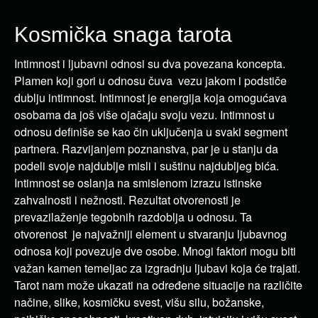
Kosmička snaga tarota
Intimnost i ljubavni odnosi su dva povezana koncepta.
Plamen koji gori u odnosu čuva vezu jakom i podstiče
dublju intimnost. Intimnost je energija koja omogućava
osobama da još više ojačaju svoju vezu. Intimnost u
odnosu definiše se kao čin uključenja u svaki segment
partnera. Razvijanjem poznanstva, par je u stanju da
podeli svoje najdublje misli i suštinu najdubljeg bića.
Intimnost se oslanja na smislenom izrazu istinske
zahvalnosti i nežnosti. Rezultat otvorenosti je
prevazilaženje tegobnih razdoblja u odnosu. Ta
otvorenost je najvažniji element u stvaranju ljubavnog
odnosa koji povezuje dve osobe. Mnogi faktori mogu biti
važan kamen temeljac za izgradnju ljubavi koja će trajati.
Tarot nam može ukazati na određene situacije na različite
načine, slike, kosmičku svest, višu silu, božanske,