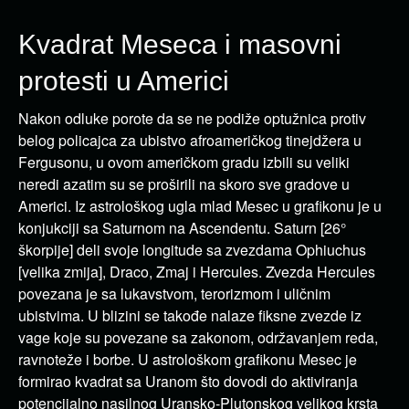
Kvadrat Meseca i masovni
protesti u Americi
Nakon odluke porote da se ne podiže optužnica protiv
belog policajca za ubistvo afroameričkog tinejdžera u
Fergusonu, u ovom američkom gradu izbili su veliki
neredi azatim su se proširili na skoro sve gradove u
Americi. Iz astrološkog ugla mlad Mesec u grafikonu je u
konjukciji sa Saturnom na Ascendentu. Saturn [26°
škorpije] deli svoje longitude sa zvezdama Ophiuchus
[velika zmija], Draco, Zmaj i Hercules. Zvezda Hercules
povezana je sa lukavstvom, terorizmom i uličnim
ubistvima. U blizini se takođe nalaze fiksne zvezde iz
vage koje su povezane sa zakonom, održavanjem reda,
ravnoteže i borbe. U astrološkom grafikonu Mesec je
formirao kvadrat sa Uranom što dovodi do aktiviranja
potencijalno nasilnog Uransko-Plutonskog velikog krsta