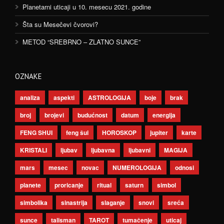
Planetarni uticaji u 10. mesecu 2021. godine
Šta su Mesečevi čvorovi?
METOD “SREBRNO – ZLATNO SUNCE”
OZNAKE
analiza
aspekti
ASTROLOGIJA
boje
brak
broj
brojevi
budućnost
datum
energija
FENG SHUI
feng šui
HOROSKOP
jupiter
karte
KRISTALI
ljubav
ljubavna
ljubavni
MAGIJA
mars
mesec
novac
NUMEROLOGIJA
odnosi
planete
proricanje
ritual
saturn
simbol
simbolika
sinastrija
slaganje
snovi
sreća
sunce
talisman
TAROT
tumačenje
uticaj