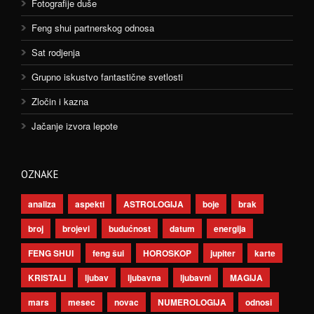
Fotografije duše
Feng shui partnerskog odnosa
Sat rodjenja
Grupno iskustvo fantastične svetlosti
Zločin i kazna
Jačanje izvora lepote
OZNAKE
analiza
aspekti
ASTROLOGIJA
boje
brak
broj
brojevi
budućnost
datum
energija
FENG SHUI
feng šui
HOROSKOP
jupiter
karte
KRISTALI
ljubav
ljubavna
ljubavni
MAGIJA
mars
mesec
novac
NUMEROLOGIJA
odnosi