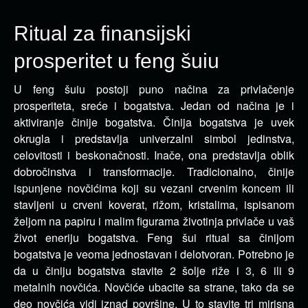
Ritual za finansijski
prosperitet u feng šuiu
U feng šuiu postoji puno načina za privlačenje
prosperiteta, sreće i bogatstva. Jedan od načina je i
aktiviranje činije bogatstva.
Činija bogatstva je uvek
okrugla i predstavlja univerzalni simbol jedinstva,
celovitosti i beskonačnosti. Inače, ona predstavlja oblik
dobročinstva i transformacije. Tradicionalno, činije
ispunjene novčićima koji su vezani crvenim koncem ili
stavljeni u crveni koverat, rižom, kristalima, ispisanom
željom na papiru i malim figurama životinja privlače u vaš
život eneriju bogatstva. Feng šui ritual sa činijom
bogatstva je veoma jednostavan i delotvoran. Potrebno je
da u činiju bogatstva stavite 2 šolje riže i 3, 6 ili 9
metalnih novčića. Novčiće ubacite sa strane, tako da se
deo novčića vidi iznad površine. U to stavite tri mirisna