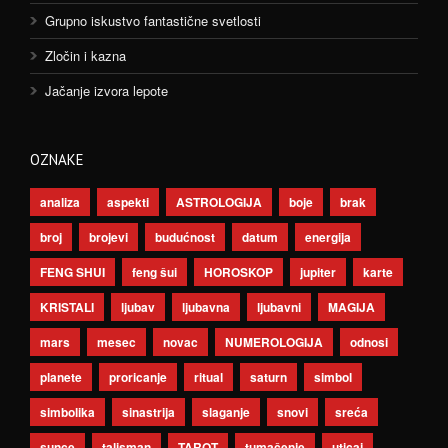
Grupno iskustvo fantastične svetlosti
Zločin i kazna
Jačanje izvora lepote
OZNAKE
analiza
aspekti
ASTROLOGIJA
boje
brak
broj
brojevi
budućnost
datum
energija
FENG SHUI
feng šui
HOROSKOP
jupiter
karte
KRISTALI
ljubav
ljubavna
ljubavni
MAGIJA
mars
mesec
novac
NUMEROLOGIJA
odnosi
planete
proricanje
ritual
saturn
simbol
simbolika
sinastrija
slaganje
snovi
sreća
sunce
talisman
TAROT
tumačenje
uticaj