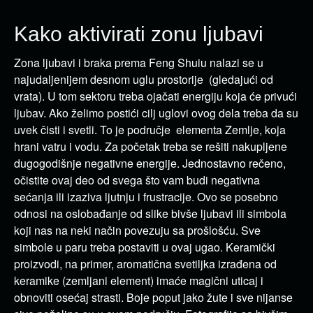
Kako aktivirati zonu ljubavi
Zona ljubavi i braka prema Feng Shuiu nalazi se u
najudaljenijem desnom uglu prostorije (gledajući od
vrata). U tom sektoru treba ojačati energiju koja će privući
ljubav. Ako želimo postići cilj uglovi ovog dela treba da su
uvek čisti i svetli. To je područje elementa Zemlje, koja
hrani vatru i vodu. Za početak treba se rešiti nakupljene
dugogodišnje negativne energije. Jednostavno rečeno,
očistite ovaj deo od svega što vam budi negativna
sećanja ili izaziva ljutnju i frustracije. Ovo se posebno
odnosi na oslobađanje od slike bivše ljubavi ili simbola
koji nas na neki način povezuju sa prošlošću. Sve
simbole u paru treba postaviti u ovaj ugao. Keramički
proizvodi, na primer, aromatična svetiljka izrađena od
keramike (zemljani element) imaće magični uticaj i
obnoviti osećaj strasti. Boje poput jako žute i sve nijanse