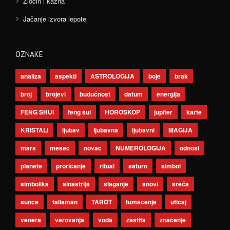
Zločin i kazna
Jačanje izvora lepote
OZNAKE
analiza
aspekti
ASTROLOGIJA
boje
brak
broj
brojevi
budućnost
datum
energija
FENG SHUI
feng šui
HOROSKOP
jupiter
karte
KRISTALI
ljubav
ljubavna
ljubavni
MAGIJA
mars
mesec
novac
NUMEROLOGIJA
odnosi
planete
proricanje
ritual
saturn
simbol
simbolika
sinastrija
slaganje
snovi
sreća
sunce
talisman
TAROT
tumačenje
uticaj
venera
verovanja
voda
zaštita
značenje