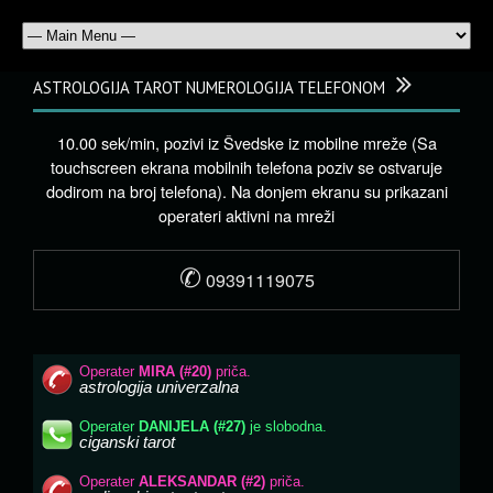
ASTROLOGIJA TAROT NUMEROLOGIJA TELEFONOM
10.00 sek/min, pozivi iz Švedske iz mobilne mreže (Sa
touchscreen ekrana mobilnih telefona poziv se ostvaruje
dodirom na broj telefona). Na donjem ekranu su prikazani
operateri aktivni na mreži
✆
09391119075