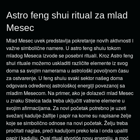
Astro feng shui ritual za mlad
Mesec
Mlad Mesec uvek predstavlja pokretanje novih aktivnosti i
važne simbolične namere. U astro feng shuiu tokom
mladog Meseca izvode se posebni rituali. Kroz Astro feng
shui rituale možemo uskladiti različite elemente iz svog
doma sa svojim namerama u astrološki povoljnom času
za ostvarenje. U feng shuiu svaki sektor našeg doma
odgovara određenoj astrološkoj energiji povezanoj sa
mladim Mesecom. Na primer, ako je dolazeći mlad Mesec
u znaku Strelca tada treba uključiti vatrene elemene u
svojim afirmacijama. Za novi početak potrebno je uzeti
svežanj kadulje-žalfije i papir na kome su napisane želje
koje se simbolično odnose na novi početak. Želju treba
pročitati naglas, preći kaduljom preko tela i onda upaliti
papir i kadulju. Ovaj ritual stvoriće novu energiju, a moć