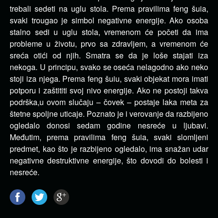
trebali sedeti na uglu stola. Prema pravilima feng šuia,
svaki trougao je simbol negativne energije. Ako osoba
stalno sedi u uglu stola, vremenom će početi da ima
probleme u životu, prvo sa zdravljem, a vremenom će
sreća otići od njih. Smatra se da je loše stajati iza
nekoga. U principu, svako se oseća nelagodno ako neko
stoji iza njega. Prema feng šuiu, svaki objekat mora imati
potporu i zaštititi svoj nivo energije. Ako ne postoji takva
podrška,u ovom slučaju – čovek – postaje laka meta za
štetne spoljne uticaje. Poznato je i verovanje da razbijeno
ogledalo donosi sedam godine nesreće u ljubavi.
Međutim, prema pravilima feng šuia, svaki slomljeni
predmet, kao što je razbijeno ogledalo, ima snažan udar
negativne destruktivne energije, što dovodi do bolesti i
nesreće.