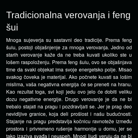
Tradicionalna verovanja i feng
šui
Mnoga sujeverja su sastavni deo tradicije. Prema feng
šuiu, postoji objašnjenje za mnoga verovanja.
Jedno od
starih verovanje kaže da ne treba kuvati ukoliko ste u
lošem raspoloženju. Prema feng šuiu, ovo se objašnjava
time da svaki objekat ima svoje energetsko polje. Misao
svakog čoveka je materijal. Ako počnete kuvati sa lošim
mislima, vaša negativna energija će se preneti na hranu.
Kao rezultat toga, svi koji jedu ovo jelo će dobiti veliku
dozu negativne energije. Drugo verovanje je da ne bi
trebalo stajati na pragu i pozdravljati se. Jer je prag deo
nevidljive granice, koja deli prošlost i našu budućnosti.
Stajanje na pragu predstavlja kočnicu ravnoteže između
prostora i privremeno rušenje harmonije u domu, jer se
tako izaziva svađa i neuspeh. Mnogi ljudi veruju da ne bi