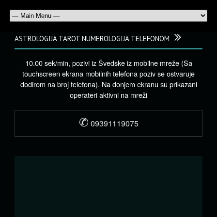
ASTROLOGIJA TAROT NUMEROLOGIJA TELEFONOM
10.00 sek/min, pozivi iz Švedske iz mobilne mreže (Sa
touchscreen ekrana mobilnih telefona poziv se ostvaruje
dodirom na broj telefona). Na donjem ekranu su prikazani
operateri aktivni na mreži
✆
09391119075