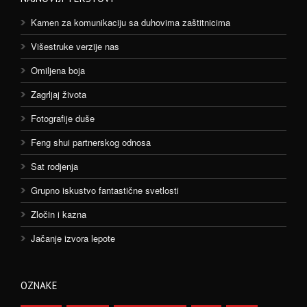
Kamen za komunikaciju sa duhovima zaštitnicima
Višestruke verzije nas
Omiljena boja
Zagrljaj života
Fotografije duše
Feng shui partnerskog odnosa
Sat rodjenja
Grupno iskustvo fantastične svetlosti
Zločin i kazna
Jačanje izvora lepote
OZNAKE