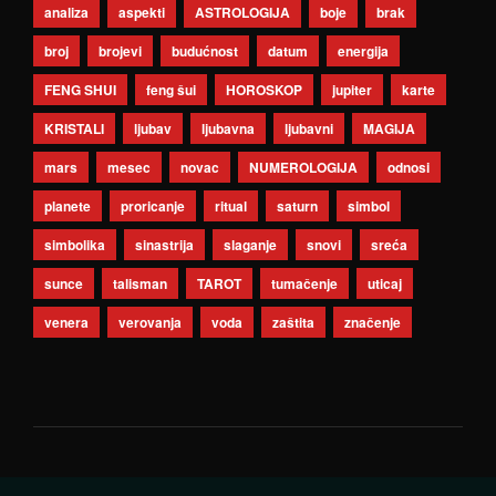
analiza
aspekti
ASTROLOGIJA
boje
brak
broj
brojevi
budućnost
datum
energija
FENG SHUI
feng šui
HOROSKOP
jupiter
karte
KRISTALI
ljubav
ljubavna
ljubavni
MAGIJA
mars
mesec
novac
NUMEROLOGIJA
odnosi
planete
proricanje
ritual
saturn
simbol
simbolika
sinastrija
slaganje
snovi
sreća
sunce
talisman
TAROT
tumačenje
uticaj
venera
verovanja
voda
zaštita
značenje