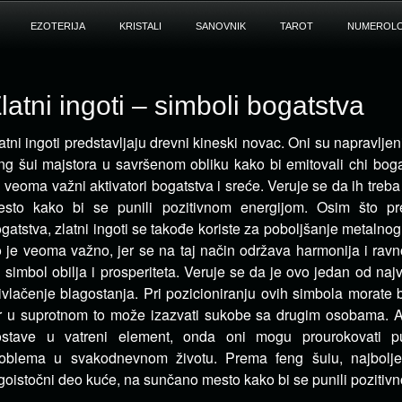
EZOTERIJA
KRISTALI
SANOVNIK
TAROT
NUMEROLO
latni ingoti – simboli bogatstva
atni ingoti predstavljaju drevni kineski novac. Oni su napravljen
ng šui majstora u savršenom obliku kako bi emitovali chi boga
 veoma važni aktivatori bogatstva i sreće. Veruje se da ih treba
sto kako bi se punili pozitivnom energijom. Osim što pre
gatstva, zlatni ingoti se takođe koriste za poboljšanje metaln
 je veoma važno, jer se na taj način održava harmonija i ravno
 simbol obilja i prosperiteta. Veruje se da je ovo jedan od naj
ivlačenje blagostanja. Pri pozicioniranju ovih simbola morate 
r u suprotnom to može izazvati sukobe sa drugim osobama. Ak
ostave u vatreni element, onda oni mogu prourokovati p
oblema u svakodnevnom životu. Prema feng šuiu, najbolje 
goistočni deo kuće, na sunčano mesto kako bi se punili pozitiv