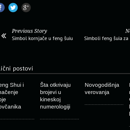
Previous Story
N
Simbol kornjače u feng šuiu
Simboli feng šuia za
lični postovi
eng Shui i
Šta otkrivaju
Novogodišnja
načenje
brojevi u
verovanja
oje
kineskoj
ovčanika
numerologiji