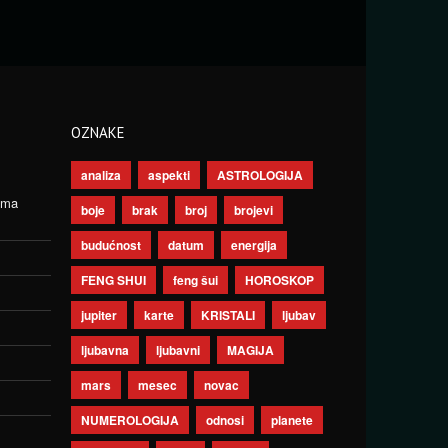
OZNAKE
analiza
aspekti
ASTROLOGIJA
ima
boje
brak
broj
brojevi
budućnost
datum
energija
FENG SHUI
feng šui
HOROSKOP
jupiter
karte
KRISTALI
ljubav
ljubavna
ljubavni
MAGIJA
mars
mesec
novac
NUMEROLOGIJA
odnosi
planete