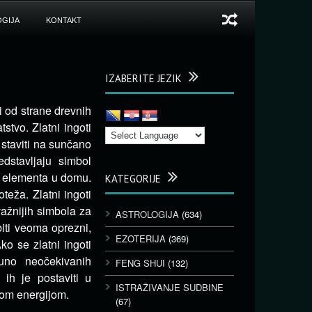
GIJA
KONTAKT
IZABERITE JEZIK
i od strane drevnih
tstvo.
Zlatni ingoti
 staviti na sunčano
dstavljaju simbol
og elementa u domu.
KATEGORIJE
teža. Zlatni ingoti
važnijih simbola za
ASTROLOGIJA
(634)
biti veoma oprezni,
EZOTERIJA
(369)
o se zlatni ingoti
uno neočekivanih
FENG SHUI
(132)
ih je postaviti u
ISTRAŽIVANJE SUDBINE
nom energijom.
(67)