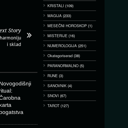
KRISTALI
(109)
MAGIJA
(233)
MESEČNI HOROSKOP
(1)
ext Story
MISTERIJE
(16)
 harmoniju
i sklad
NUMEROLOGIJA
(251)
Okategoriserad
(38)
PARANORMALNO
(5)
RUNE
(3)
Novogodišnji
SANOVNIK
(4)
ritual:
SNOVI
(67)
Čarobna
karta
TAROT
(127)
bogatstva