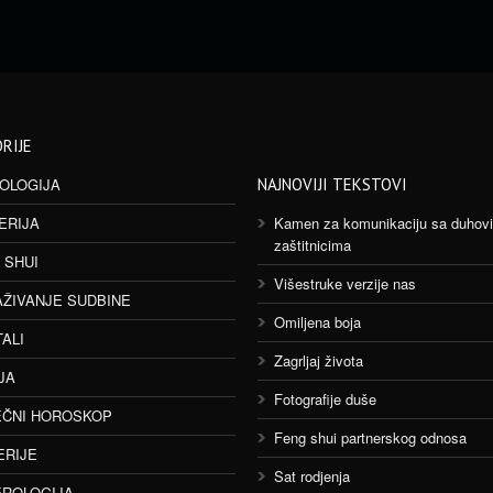
RIJE
OLOGIJA
NAJNOVIJI TEKSTOVI
ERIJA
Kamen za komunikaciju sa duhov
zaštitnicima
 SHUI
Višestruke verzije nas
AŽIVANJE SUDBINE
Omiljena boja
TALI
Zagrljaj života
JA
Fotografije duše
ČNI HOROSKOP
Feng shui partnerskog odnosa
ERIJE
Sat rodjenja
ROLOGIJA