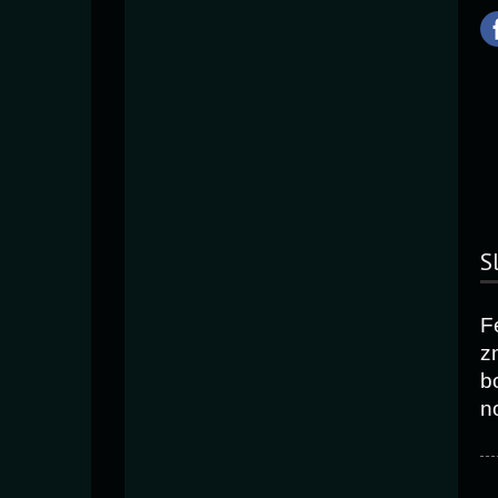
S
F
z
b
n