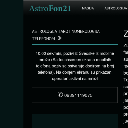
MAGIJA
ASTROLOGIJA
ASTROLOGIJA TAROT NUMEROLOGIJA
Z
TELEFONOM
Zl
fe
10.00 sek/min, pozivi iz Švedske iz mobilne
su
mreže (Sa touchscreen ekrana mobilnih
telefona poziv se ostvaruje dodirom na broj
me
telefona). Na donjem ekranu su prikazani
bo
operateri aktivni na mreži
To
su
✆
pr
09391119075
je
p
pr
ju