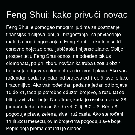
Feng Shui: kako privući novac
Feng Shui je pomogao mnogim ljudima za postizanje
finansijskih ciljeva, obilja i blagostanja. Za privlačenje
materijalnog blagostanja u Feng Shui – u koriste se tri
osnovne boje: zelena, ljubičasta i nijanse zlatne. Obilje i
prosperitet u Feng Shui odnosi na određen ciklus
elemenata, pa pri izboru novčanika treba uzeti u obzir
boju koja odgovara elementu vode: crna i plava. Ako vaš
rođendan pada na jedan od brojeva od 1 do 9, sve je lako
i razumljivo. Ako vaš rođendan pada na jedan od brojeva
10 do 31, tada je potrebno oduzeti brojeve, a rezultat će
biti pravi izbor boje. Na primer, kada je osoba rođena 28.
januara, tada treba od 8 oduzeti 2, tj. 8-2 = 6. Broju 6
pogoduje plava, zelena, siva i ružičasta. Ako ste rođeni
11 ili 22 u mesecu, ovim brojevima pogoduju sve boje.
Popis boja prema datumu je sledeći: