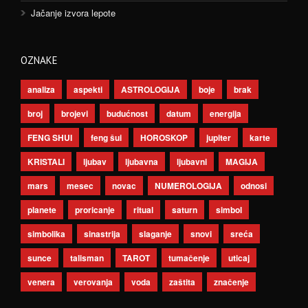
Jačanje izvora lepote
OZNAKE
analiza
aspekti
ASTROLOGIJA
boje
brak
broj
brojevi
budućnost
datum
energija
FENG SHUI
feng šui
HOROSKOP
jupiter
karte
KRISTALI
ljubav
ljubavna
ljubavni
MAGIJA
mars
mesec
novac
NUMEROLOGIJA
odnosi
planete
proricanje
ritual
saturn
simbol
simbolika
sinastrija
slaganje
snovi
sreća
sunce
talisman
TAROT
tumačenje
uticaj
venera
verovanja
voda
zaštita
značenje