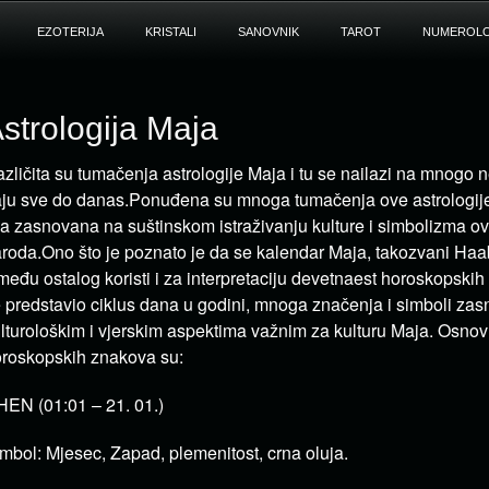
EZOTERIJA
KRISTALI
SANOVNIK
TAROT
NUMEROLO
strologija Maja
zličita su tumačenja astrologije Maja i tu se nailazi na mnogo 
aju sve do danas.
Ponuđena su mnoga tumačenja ove astrologije
a zasnovana na suštinskom istraživanju kulture i simbolizma o
roda.Ono što je poznato je da se kalendar Maja, takozvani Haa
među ostalog koristi i za interpretaciju devetnaest horoskopskih
 predstavio ciklus dana u godini, mnoga značenja i simboli zas
lturološkim i vjerskim aspektima važnim za kulturu Maja.
Osnov
roskopskih znakova su:
EN (01:01 – 21. 01.)
mbol: Mjesec, Zapad, plemenitost, crna oluja.