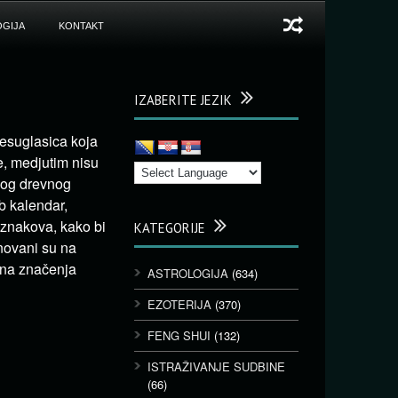
GIJA
KONTAKT
IZABERITE JEZIK
nesuglasica koja
, medjutim nisu
vog drevnog
b kalendar,
 znakova, kako bi
KATEGORIJE
novani su na
na značenja
ASTROLOGIJA
(634)
EZOTERIJA
(370)
FENG SHUI
(132)
ISTRAŽIVANJE SUDBINE
(66)