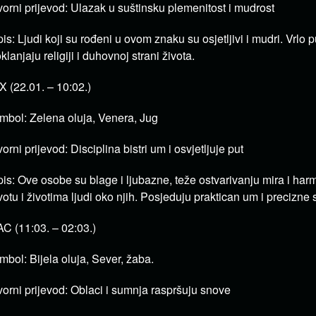
vorni prijevod: Ulazak u suštinsku plemenitost i mudrost
is: Ljudi koji su rođeni u ovom znaku su osjetljivi i mudri.
Vrlo 
klanjaju religiji i duhovnoj strani života.
X (22.01. – 10:02.)
mbol: Zelena oluja, Venera, Jug
vorni prijevod: Disciplina bistri um i osvjetljuje put
is: Ove osobe su blage i ljubazne, teže ostvarivanju mira i ha
votu i životima ljudi oko njih.
Posjeduju praktican um i precizne 
C (11:03. – 02:03.)
mbol: Bijela oluja, Sever, žaba.
vorni prijevod: Oblaci i sumnja raspršuju snove