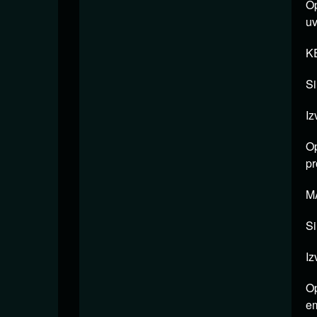
Op
uv
KE
Si
Iz
Op
pr
MA
Si
Iz
Op
em