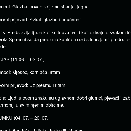
mbol: Glazba, novac, vrijeme sijanja, jaguar
vorni prijevod: Svirati glazbu budućnosti
is: Predstavlja ljude koji su inovativni i koji uživaju u svakom t
vota.Spremni su da preuzmu kontrolu nad situacijom i predodre
đe.
IAB (11.06. – 03:07.)
mbol: Mjesec, kornjača, ritam
vorni prijevod: Uz pjesmu i ritam
is: Ljudi u ovom znaku su uglavnom dobri glumci, pjevači i zab
rmoniji u svim njenim oblicima.
MKU (04. 07. – 20. 07.)
mbol: Bog kiše i biljaka, krokodil, žitarice