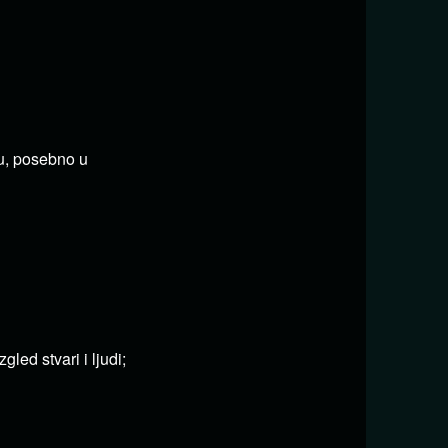
ju, posebno u
led stvari i ljudi;