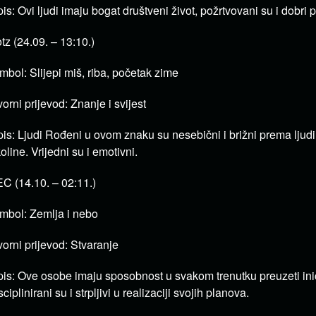
is: Ovi ljudi imaju bogat društveni život, požrtvovani su i dobri pri
tz (24.09. – 13:10.)
mbol: Slijepi miš, riba, početak zime
vorni prijevod: Znanje i svijest
is: Ljudi Rođeni u ovom znaku su nesebični i brižni prema ljud
oline.
Vrijedni su i emotivni.
C (14.10. – 02:11.)
mbol: Zemlja i nebo
vorni prijevod: Stvaranje
is: Ove osobe imaju sposobnost u svakom trenutku preuzeti inic
sciplinirani su i strpljivi u realizaciji svojih planova.