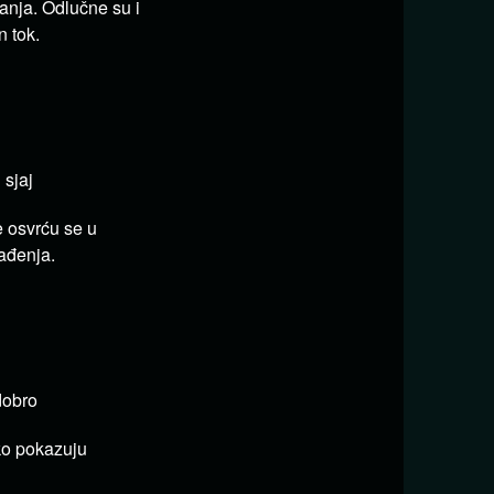
vanja.
Odlučne su i
n tok.
 sjaj
e osvrću se u
ađenja.
dobro
o pokazuju