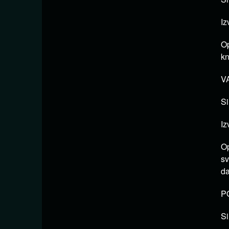
Iz
Op
kn
VA
Si
Iz
Op
sv
da
PO
Si