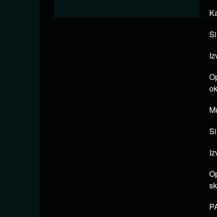
Ka
Si
Iz
Op
ok
Mu
Si
Iz
Op
sk
PA