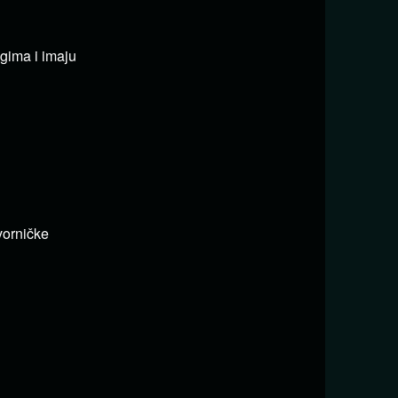
ugima i imaju
vorničke