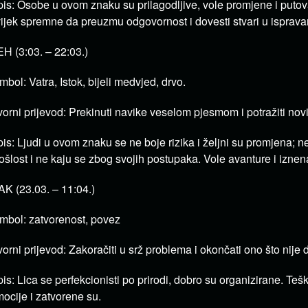
is: Osobe u ovom znaku su prilagodljive, vole promjene i puto
ijek spremne da preuzmu odgovornost i dovesti stvari u isprava
H (3:03. – 22:03.)
mbol: Vatra, Istok, bijeli medvjed, drvo.
vorni prijevod: Prekinuti navike veselom pjesmom i potražiti novi
is: Ljudi u ovom znaku se ne boje rizika i željni su promjena; n
ošlost i ne kaju se zbog svojih postupaka.
Vole avanture i iznen
K (23.03. – 11:04.)
mbol: zatvorenost, povez
vorni prijevod: Zakoračiti u srž problema i okončati ono što nije 
is: Lica se perfekcionisti po prirodi, dobro su organizirane.
Tešk
ocije i zatvorene su.