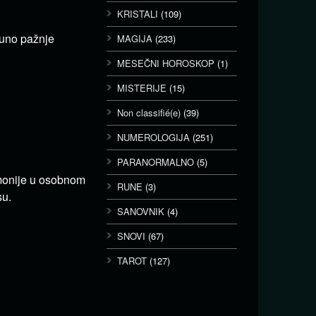
KRISTALI
(109)
puno pažnje
MAGIJA
(233)
MESEČNI HOROSKOP
(1)
MISTERIJE
(15)
Non classifié(e)
(39)
NUMEROLOGIJA
(251)
PARANORMALNO
(5)
rmonije u osobnom
RUNE
(3)
su.
SANOVNIK
(4)
SNOVI
(67)
TAROT
(127)