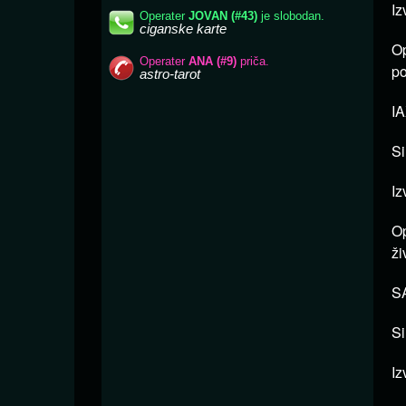
Iz
Op
po
IA
Si
Iz
Op
ži
SA
Si
Iz