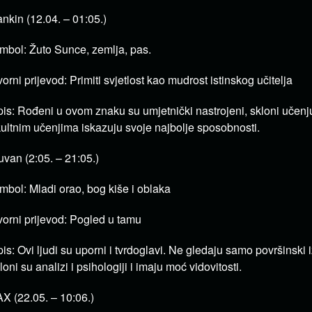
nkin (12.04. – 01:05.)
mbol: Žuto Sunce, zemlja, pas.
vorni prijevod: Primiti svjetlost kao mudrost istinskog učitelja
is: Rođeni u ovom znaku su umjetnički nastrojeni, skloni učen
ultnim učenjima iskazuju svoje najbolje sposobnosti.
van (2:05. – 21:05.)
mbol: Mladi orao, bog kiše i oblaka
vorni prijevod: Pogled u tamu
is: Ovi ljudi su uporni i tvrdoglavi.
Ne gledaju samo površinski izg
loni su analizi i psihologiji i imaju moć vidovitosti.
X (22.05. – 10:06.)