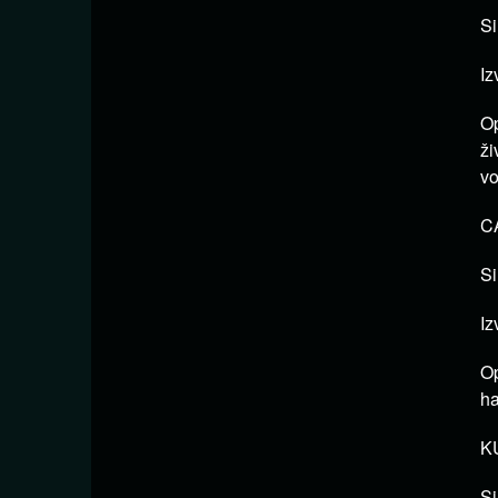
Si
Iz
Op
ži
vo
CA
Si
Iz
Op
ha
KU
Si