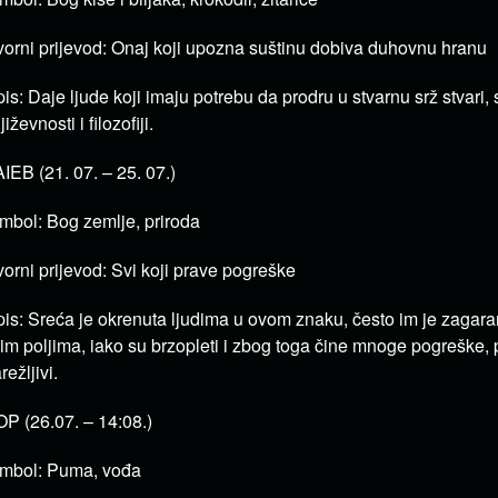
vorni prijevod: Onaj koji upozna suštinu dobiva duhovnu hranu
is: Daje ljude koji imaju potrebu da prodru u stvarnu srž stvari, 
jiževnosti i filozofiji.
IEB (21. 07. – 25. 07.)
mbol: Bog zemlje, priroda
vorni prijevod: Svi koji prave pogreške
is: Sreća je okrenuta ljudima u ovom znaku, često im je zagara
im poljima, iako su brzopleti i zbog toga čine mnoge pogreške, p
režljivi.
P (26.07. – 14:08.)
mbol: Puma, vođa