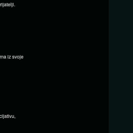
jatelji.
ima iz svoje
ijativu,