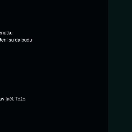
renutku
đeni su da budu
avljači.
Teže