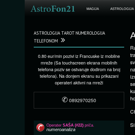
MAGIJA
ASTROLOGIJA
ASTROLOGIJA TAROT NUMEROLOGIJA
A
TELEFONOM
Ra
tr
0.80 eur/min pozivi iz Francuske iz mobilne
sv
mreže (Sa touchscreen ekrana mobilnih
telefona poziv se ostvaruje dodirom na broj
na
telefona). Na donjem ekranu su prikazani
iz
operateri aktivni na mreži
se
ku
✆
ho
0892970250
CH
Si