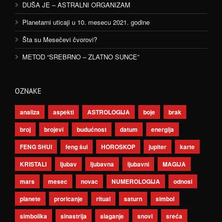
DUŠA JE – ASTRALNI ORGANIZAM
Planetarni uticaji u 10. mesecu 2021. godine
Šta su Mesečevi čvorovi?
METOD “SREBRNO – ZLATNO SUNCE”
OZNAKE
analiza
aspekti
ASTROLOGIJA
boje
brak
broj
brojevi
budućnost
datum
energija
FENG SHUI
feng šui
HOROSKOP
jupiter
karte
KRISTALI
ljubav
ljubavna
ljubavni
MAGIJA
mars
mesec
novac
NUMEROLOGIJA
odnosi
planete
proricanje
ritual
saturn
simbol
simbolika
sinastrija
slaganje
snovi
sreća