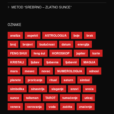
METOD “SREBRNO – ZLATNO SUNCE”
OZNAKE
analiza
aspekti
ASTROLOGIJA
boje
brak
broj
brojevi
budućnost
datum
energija
FENG SHUI
feng šui
HOROSKOP
jupiter
karte
KRISTALI
ljubav
ljubavna
ljubavni
MAGIJA
mars
mesec
novac
NUMEROLOGIJA
odnosi
planete
proricanje
ritual
saturn
simbol
simbolika
sinastrija
slaganje
snovi
sreća
sunce
talisman
TAROT
tumačenje
uticaj
venera
verovanja
voda
zaštita
značenje