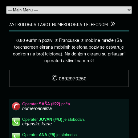
ASTROLOGIJA TAROT NUMEROLOGIJA TELEFONOM
0.80 eur/min pozivi iz Francuske iz mobilne mreže (Sa
touchscreen ekrana mobilnih telefona poziv se ostvaruje
dodirom na broj telefona). Na donjem ekranu su prikazani
operateri aktivni na mreži
✆
0892970250