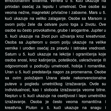
emocionalnim stvarima. Venera u 5. kući ukazuje na
prirodan osećaj za lepotu i umetnost. Ove osobe su
veoma nežne, magnetski privlačne i zabavne. Mars u 5.
kući ukazuje na veliko zalaganje. Osobe sa Marsom u
ovom polju žele da ostvare puno toga u životu. Ove
osobe su često provokativne, grube i arogantne. Jupiter u
5. kući ukazuje na život pun uživanja kroz kreativnost.
Osoba sa Jupiterom u ovom polju ukazuje na velike
vernike i urođen osećaj za pravdu i istinske vrednosti.
Saturn u 5. kući ukazuje na lekcije i ograničenja koje
osoba snosi, kroz kašnjenja, poteškoće, uskraćivanje ili
odgovornosti u području umetnosti, hobija i romantike.
Uran u 5. kući predstavlja nagon za promenama. Osobe
sa ovim položajem Urana slede nekonvencionalne
puteve u pogledu umetničkog izražavanja. Ovde su
individualnost, kao i sloboda izražavanja veome bitne.
Neptun u 5. kući ukazuje na osetljivost i lepo umetničko
izražavanje. Osoba je često veoma romantična i
kreativna. Pluton u 5. kući ukazuje na snagu i