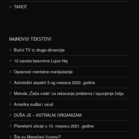
TAROT
NAJNOVIJI TEKSTOVI
Bučni TV iz druge dimenzije
12 saveta besmrtne Lujze Hej
Opasnost mentalne manipulacije
Astrološki aspekti 5.og meseca 2022. godine
Metoda „Čaša vode“ za rešavanje problema i ispunjenje želja.
Amerika sudba i usud
DUŠA JE – ASTRALNI ORGANIZAM
Planetarni uticaji u 10. mesecu 2021. godine
Šta su Mesečevi čvorovi?