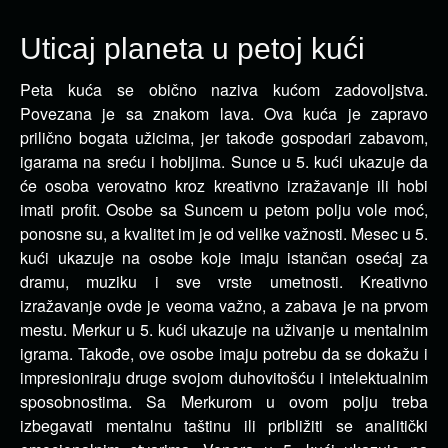
Uticaj planeta u petoj kući
Peta kuća se obično naziva kućom zadovoljstva.
Povezana je sa znakom lava. Ova kuća je zapravo
prilično bogata užicima, jer takođe gospodari zabavom,
igarama na sreću i hobijima. Sunce u 5. kući ukazuje da
će osoba verovatno kroz kreativno izražavanje ili hobi
imati profit. Osobe sa Suncem u petom polju vole moć,
ponosne su, a kvalitet im je od velike važnosti. Mesec u 5.
kući ukazuje na osobe koje imaju istančan osećaj za
dramu, muziku i sve vrste umetnosti. Kreativno
izražavanje ovde je veoma važno, a zabava je na prvom
mestu. Merkur u 5. kući ukazuje na uživanje u mentalnim
igrama. Takođe, ove osobe imaju potrebu da se dokažu i
impresioniraju druge svojom duhovitošću i intelektualnim
sposobnostima. Sa Merkurom u ovom polju treba
izbegavati mentalnu taštinu ili približiti se analitički