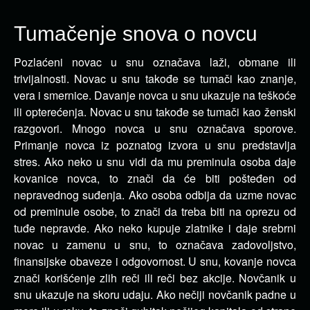
Tumačenje snova o novcu
Pozlaćeni novac u snu označava laži, obmane ili
trivijalnosti. Novac u snu takođe se tumači kao
znanje,
vera i smernice. Davanje novca u snu ukazuje na teškoće
ili opterećenja. Novac u snu takođe se tumači kao ženski
razgovori. Mnogo novca u snu označava sporove.
Primanje novca iz poznatog izvora u snu predstavlja
stres. Ako neko u snu vidi da mu preminula osoba daje
kovanice novca, to znači da će biti pošteđen od
nepravednog suđenja. Ako osoba odbija da uzme novac
od preminule osobe, to znači da treba biti na oprezu od
tuđe nepravde. Ako neko kupuje zlatnike i daje srebrni
novac u zamenu u snu, to označava zadovoljstvo,
finansijske obaveze i odgovornost. U snu, kovanje novca
znači korišćenje zlih reči ili reči bez akcije. Novčanik u
snu ukazuje na skoru udaju. Ako nečiji novčanik padne u