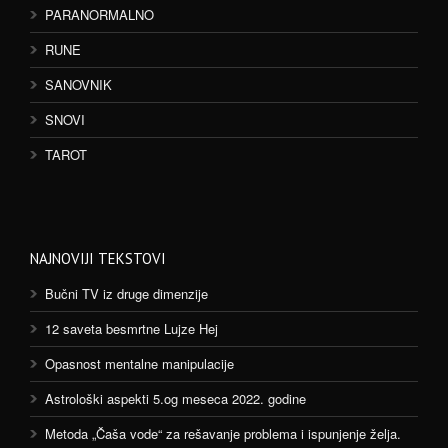
PARANORMALNO
RUNE
SANOVNIK
SNOVI
TAROT
NAJNOVIJI TEKSTOVI
Bučni TV iz druge dimenzije
12 saveta besmrtne Lujze Hej
Opasnost mentalne manipulacije
Astrološki aspekti 5.og meseca 2022. godine
Metoda „Čaša vode“ za rešavanje problema i ispunjenje želja.