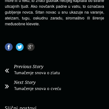
more ili u reku, to znači gubitak nečijeg kapitala od strane
uticajnih ljudi. Ako novčanik padne u vatru, to označava
gubljenje novca. Sitan novac u snu ukazuje na varanje,
ateizam, tugu, oskudnu zaradu, siromaštvo ili širenje
međusobne klevete.
Previous Story
Tumačenje snova o zlatu
Next Story
Tumačenje snova o cveću
Slični postovi