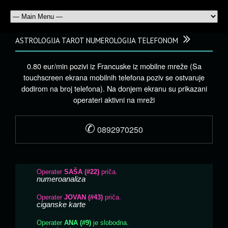
ASTROLOGIJA TAROT NUMEROLOGIJA TELEFONOM
0.80 eur/min pozivi iz Francuske iz mobilne mreže (Sa
touchscreen ekrana mobilnih telefona poziv se ostvaruje
dodirom na broj telefona). Na donjem ekranu su prikazani
operateri aktivni na mreži
✆
0892970250