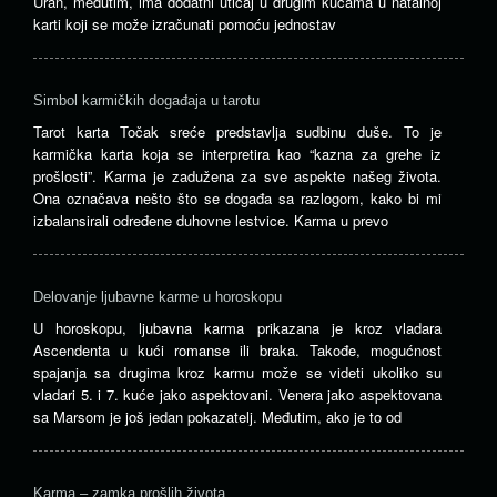
Uran, međutim, ima dodatni uticaj u drugim kućama u natalnoj
karti koji se može izračunati pomoću jednostav
Simbol karmičkih događaja u tarotu
Tarot karta Točak sreće predstavlja sudbinu duše. To je
karmička karta koja se interpretira kao “kazna za grehe iz
prošlosti”. Karma je zadužena za sve aspekte našeg života.
Ona označava nešto što se događa sa razlogom, kako bi mi
izbalansirali određene duhovne lestvice. Karma u prevo
Delovanje ljubavne karme u horoskopu
U horoskopu, ljubavna karma prikazana je kroz vladara
Ascendenta u kući romanse ili braka. Takođe, mogućnost
spajanja sa drugima kroz karmu može se videti ukoliko su
vladari 5. i 7. kuće jako aspektovani. Venera jako aspektovana
sa Marsom je još jedan pokazatelj. Međutim, ako je to od
Karma – zamka prošlih života