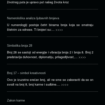
životnog puta je upravo put našeg života kroz
Numerološka analiza ljubavnih brojeva
U numerologiji postoje četiri binarna broja koja se smatraju
štetnim za odnose. Ti brojevi su:…
>>>>
Simbolika broja 28
Broj 28 se sastoji od energije i vibracija broja 2 i broja 8. Broj 2
predstavlja duhovnost, diplomatiju, prilagodljivost,…
>>>>
Broj 17 – simbol kreativnosti
Ovo je izuzetno srećan broj, ali ne sme se zaboraviti da se on
svodi na broj 8, broj karme i sudbine.…
>>>>
Zakon karme