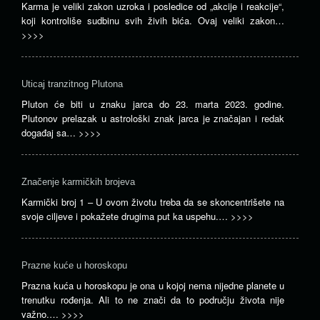
Karma je veliki zakon uzroka i posledice od „akcije i reakcije“,
koji kontroliše sudbinu svih živih bića. Ovaj veliki zakon…
>>>>
Uticaj tranzitnog Plutona
Pluton će biti u znaku jarca do 23. marta 2023. godine.
Plutonov prelazak u astrološki znak jarca je značajan i redak
događaj sa…
>>>>
Značenje karmičkih brojeva
Karmički broj 1 – U ovom životu treba da se skoncentrišete na
svoje ciljeve i pokažete drugima put ka uspehu.…
>>>>
Prazne kuće u horoskopu
Prazna kuća u horoskopu je ona u kojoj nema nijedne planete u
trenutku rođenja. Ali to ne znači da to području života nije
važno.…
>>>>