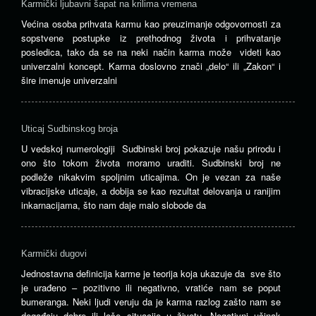
Karmički ljubavni šapat na krilima vremena
Većina osoba prihvata karmu kao preuzimanje odgovornosti za
sopstvene postupke iz prethodnog života i prihvatanje
posledica, tako da se na neki način karma može videti kao
univerzalni koncept. Karma doslovno znači „delo“ ili „Zakon“ i
šire imenuje univerzalni
Uticaj Sudbinskog broja
U vedskoj numerologiji Sudbinski broj pokazuje našu prirodu i
ono što tokom života moramo uraditi. Sudbinski broj ne
podleže nikakvim spoljnim uticajima. On je vezan za naše
vibracijske uticaje, a dobija se kao rezultat delovanja u ranijim
inkarnacijama, što nam daje malo slobode da
Karmički dugovi
Jednostavna definicija karme je teorija koja ukazuje da sve što
je urađeno – pozitivno ili negativno, vratiće nam se poput
bumeranga. Neki ljudi veruju da je karma razlog zašto nam se
događaju dobre ili loše situacije u životu. Negativni učinak