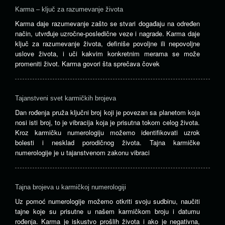
Karma – ključ za razumevanje života
Karma daje razumevanje zašto se stvari događaju na određen
način, utvrđuje uzročne-posledične veze i nagrade. Karma daje
ključ za razumevanje života, definiše povoljne ili nepovoljne
uslove života, i uči kakvim konkretnim merama se može
promeniti život. Karma govori šta sprečava čovek
Tajanstveni svet karmičkih brojeva
Dan rođenja pruža ključni broj koji je povezan sa planetom koja
nosi isti broj, to je vibracija koja je prisutna tokom celog života.
Kroz karmičku numerologiju možemo identifikovati uzrok
bolesti i nesklad porodičnog života. Tajna karmičke
numerologije je u tajanstvenom zakonu vibraci
Tajna brojeva u karmičkoj numerologiji
Uz pomoć numerologije možemo otkriti svoju sudbinu, naučiti
tajne koje su prisutne u našem karmičkom broju i datumu
rođenja. Karma je iskustvo prošlih života i ako je negativna,