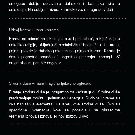
omoguće dublje uočavanje duhovne i karmičke sile u
delovanju. Na dubljem nivou, karmičke veze mogu se videti
Uticaj karme u tarot kartama
Karma se odnosi na ciklus „uzroka i posledice“, a ključna je u
nekoliko religija, uključujući hinduističku i budističku. U Tarotu,
pojam pravde je duboko povezan sa pojmom karme. Karma je
često pogrešno shvaćen i pogrešno primenjen koncept. S’
druge strane, postoje odgovor
Srodna duša – naše magično ljubavno ogledalo
Pitanje srodnih duša je intrigantno za većinu ljudi. Srodne duše
predstavljaju moćnu i jedinstvenu energiju. Sudbina i vreme su
dva najvažnija elementa u susretu dve srodne duše. Ovo su
specifične inkarnacije koje se ponavljaju na obrascima
vremena iznova i iznova. Njihov izazov u ovo