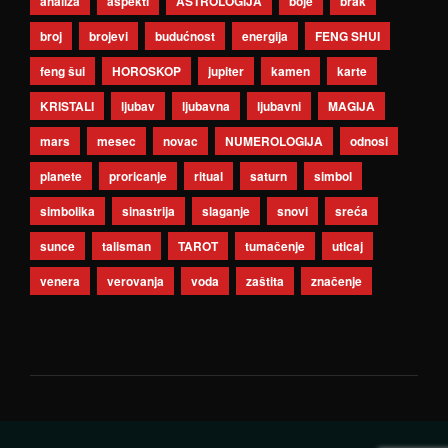
analiza
aspekti
ASTROLOGIJA
boje
brak
broj
brojevi
budućnost
energija
FENG SHUI
feng šui
HOROSKOP
jupiter
kamen
karte
KRISTALI
ljubav
ljubavna
ljubavni
MAGIJA
mars
mesec
novac
NUMEROLOGIJA
odnosi
planete
proricanje
ritual
saturn
simbol
simbolika
sinastrija
slaganje
snovi
sreća
sunce
talisman
TAROT
tumačenje
uticaj
venera
verovanja
voda
zaštita
značenje