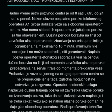
ASTROLOGIJA TAROT NUMEROLOGIJA TELEFONOM
Radno vreme astro pozivnog centra je od 8 sati ujutru do 24
sati u ponoć. Nakon ulazne besplatne poruke telefonskog
operatera A1 Srbija dobijate vezu sa slobodnim operaterom
centra. Ako nema slobodnih operatera uključuje se poruka
sa tim obaveštenjem. Dužina perioda boravka na liniji od
završetka ulazne poruke do izbacivanja sa pristupne linije je
ograničena na maksimalno 10 minuta, minimum nije
odredjen i ne može se odrediti, niti garantovati. Naplata
poziva operater telefonskog saobraćaja vrši na osnovu
dužine boravka na liniji od momenta završetka ulazne poruke
i prebacivanja na servis i traje do momenta prekidanja veze.
Prebacivanje veze sa jednog na drugog operatera centra se
ne preporučuje jer je tada izgledna mogućnost ne
ostvarivanja razgovora. Operater telefonskih usluga
naplaćuje dužinu trajanja poziva od završetka ulazne poruke
do izbacivanja poziva, tako da se i čekanje veze naplaćuje i
ne treba čekati vezu ako se nakon ulazne poruke odmah ne
čuje glas slobodnog operatera. Radi sprečavanja tehničke
blokade rada pozivnog centra i omogucvanja razgovora