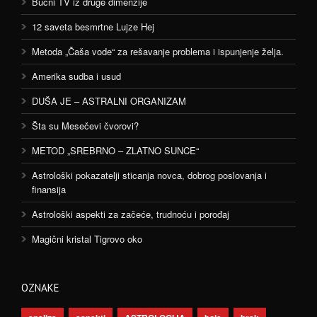
Bučni TV iz druge dimenzije
12 saveta besmrtne Lujze Hej
Metoda „Čaša vode“ za rešavanje problema i ispunjenje želja.
Amerika sudba i usud
DUŠA JE – ASTRALNI ORGANIZAM
Šta su Mesečevi čvorovi?
METOD „SREBRNO – ZLATNO SUNCE“
Astrološki pokazatelji sticanja novca, dobrog poslovanja i
finansija
Astrološki aspekti za začeće, trudnoću i porođaj
Magični kristal Tigrovo oko
OZNAKE