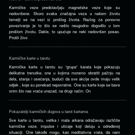
Karmičke veze predstavljaju magnetske veze koje su
nedovršene. Skoro svaka značajna veza u našem životu
temelji se na vezi iz prošlog života. Razlog za ponovno
povezivanje je to što se nešto neugodno dogodilo u tom
prošlom životu. Dakle, to upućuje na neki nedovršen posao.
Prošli živo
Karmičke karte u tarotu
Karmičke karte u tarotu su “grupa” karata koje pokazuju
delikatne trenutke, one u kojima moramo obratiti pažnju na
dela, stanja i osećanja, budući da sve akcije ovde imaju velik
odjek , koje su ponekad nepovratne. One su karte koje se bave
onim što nas vraća unazad, na drugi način. On
Pokazatelji karmičkih dugova u tarot kartama
Sve karte u tarotu, velika i mala arkana odražavaju različite
karmičke veze, impulse i uticaje koji deluju u određenoj
situaciji. One takođe mogu, kao meditativna vrata, da nam