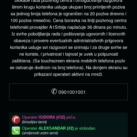
širem krugu korisnika usluga ukupan broj primljenih poziva
sa jednog broja telefona je ograničen na 20 poziva dnevno i
100 poziva mesečno. Cena boravka na liniji pozivnog centra
telefonski provajder A1Srbija naplaćuje 36 dinara po minutu.
Iz svrhe poboljšanja rada i poštovanja ugovornih i licencnih
obaveza i provere eventualnih administrativnih prigovora
korisnika usluge svi razgovori se snimaju i za druge svrhe se
ne koriste, i privatnost i tajnost je uvek u potpunosti
zaštićena. (Sa touchscreen ekrana mobilnih telefona poziv
se ostvaruje dodirom na broj telefona). Na donjem ekranu su
prikazani operateri aktivni na mreži.
✆
0901001001