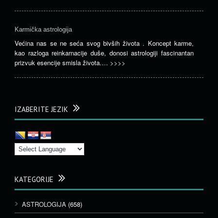
Karmička astrologija
Većina nas se ne seća svog bivših života . Koncept karme,
kao razloga reinkarnacije duše, donosi astrologiji fascinantan
prizvuk esencije smisla života.…
>>>>
IZABERITE JEZIK
KATEGORIJE
ASTROLOGIJA
(658)