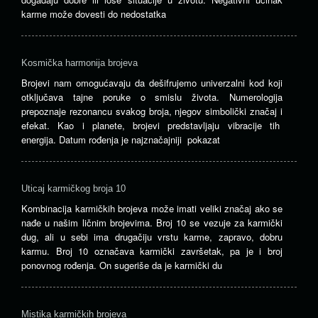
karme može dovesti do nedostatka
Kosmička harmonija brojeva
Brojevi nam omogućavaju da dešifrujemo univerzalni kod koji
otključava tajne poruke o smislu života. Numerologija
prepoznaje rezonancu svakog broja, njegov simbolički značaj i
efekat. Kao i planete, brojevi predstavljaju vibracije tih
energija. Datum rođenja je najznačajniji pokazat
Uticaj karmičkog broja 10
Kombinacija karmičkih brojeva može imati veliki značaj ako se
nađe u našim ličnim brojevima. Broj 10 se vezuje za karmički
dug, ali u sebi ima drugačiju vrstu karme, zapravo, dobru
karmu. Broj 10 označava karmički završetak, pa je i broj
ponovnog rođenja. On sugeriše da je karmički du
Mistika karmičkih brojeva