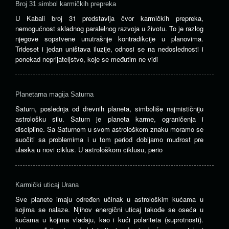
Broj 31 simbol karmičkih prepreka
U Kabali broj 31 predstavlja čvor karmičkih prepreka,
nemogućnost skladnog paralelnog razvoja u životu. To je razlog
njegove sopstvene unutrašnje kontradikcije u planovima.
Trideset i jedan uništava iluzije, odnosi se na nedoslednosti i
ponekad neprijateljstvo, koje se međutim ne vidi
Planetarna magija Saturna
Saturn, poslednja od drevnih planeta, simboliše najmističniju
astrološku silu. Saturn je planeta karme, ograničenja i
discipline. Sa Saturnom u svom astrološkom znaku moramo se
suočiti sa problemima i u tom period dobijamo mudrost pre
ulaska u novi ciklus. U astrološkom ciklusu, perio
Karmički uticaj Urana
Sve planete imaju određen učinak u astrološkim kućama u
kojima se nalaze. Njihov energični uticaj takođe se oseća u
kućama u kojima vladaju, kao i kući polariteta (suprotnosti).