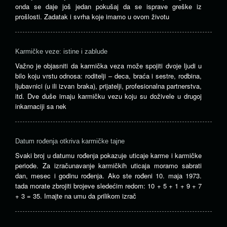
onda se daje još jedan pokušaj da se isprave greške iz
prošlosti. Zadatak i svrha koje imamo u ovom životu
Karmičke veze: istine i zablude
Važno je objasniti da karmička veza može spojiti dvoje ljudi u
bilo koju vrstu odnosa: roditelji – deca, braća i sestre, rodbina,
ljubavnici (u ili izvan braka), prijatelji, profesionalna partnerstva,
itd. Dve duše imaju karmičku vezu koju su doživele u drugoj
inkarnaciji sa nek
Datum rođenja otkriva karmičke tajne
Svaki broj u datumu rođenja pokazuje uticaje karme i karmičke
periode. Za izračunavanje karmičkih uticaja moramo sabrati
dan, mesec i godinu rođenja. Ako ste rođeni 10. maja 1973.
tada morate zbrojiti brojeve sledećim redom: 10 + 5 + 1 + 9 + 7
+ 3 = 35. Imajte na umu da prilikom izrač