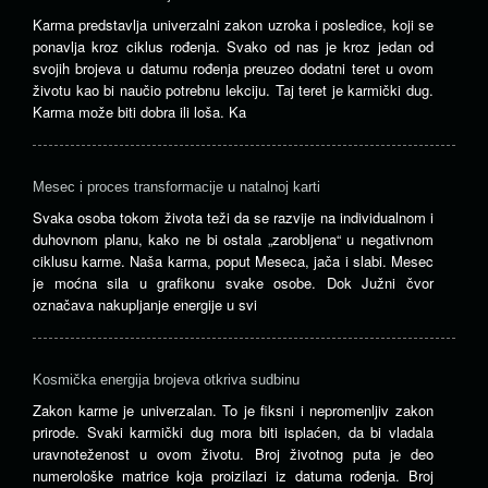
Karma predstavlja univerzalni zakon uzroka i posledice, koji se
ponavlja kroz ciklus rođenja. Svako od nas je kroz jedan od
svojih brojeva u datumu rođenja preuzeo dodatni teret u ovom
životu kao bi naučio potrebnu lekciju. Taj teret je karmički dug.
Karma može biti dobra ili loša. Ka
Mesec i proces transformacije u natalnoj karti
Svaka osoba tokom života teži da se razvije na individualnom i
duhovnom planu, kako ne bi ostala „zarobljena“ u negativnom
ciklusu karme. Naša karma, poput Meseca, jača i slabi. Mesec
je moćna sila u grafikonu svake osobe. Dok Južni čvor
označava nakupljanje energije u svi
Kosmička energija brojeva otkriva sudbinu
Zakon karme je univerzalan. To je fiksni i nepromenljiv zakon
prirode. Svaki karmički dug mora biti isplaćen, da bi vladala
uravnoteženost u ovom životu. Broj životnog puta je deo
numerološke matrice koja proizilazi iz datuma rođenja. Broj