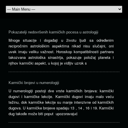
Pokazatelji nedovršenih karmičkih pocesa u astrologiji
Mnoge situacije i događaji u životu ljudi sa određenim
recipročnim astrološkim aspektima nikad nisu slučajni, oni
uvek imaju veliku važnost. Horoskop kompatibilnosti partnera
takozvana astrološka sinastrija, pokazuje položaj planeta i
njihov karmički aspekt, u kojoj je vidljiv uzrok s
Karmički brojevi u numerologiji
U numerologiji postoji dve vrste karmičkih brojeva: karmički
dugovi i karmičke lekcije. Karmički dugovi imaju malo veću
težinu, dok karmičke lekcije su manje intenzivne od karmičkih
dugova. U karmičke brojeve spadaju 13 , 14 , 16 i 19. Karmički
dug takođe može biti poput upozoravajuć