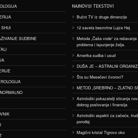
OLOGIJA
NAJNOVIJI TEKSTOVI
ERIJA
Bučni TV iz druge dimenzije
 SHUI
12 saveta besmrtne Lujze Hej
AŽIVANJE SUDBINE
Metoda „Čaša vode“ za rešavanje
problema i ispunjenje želja.
TALI
Amerika sudba i usud
JA
DUŠA JE – ASTRALNI ORGANI
ERIJE
Šta su Mesečevi čvorovi?
ROLOGIJA
METOD „SREBRNO – ZLATNO S
ANORMALNO
Astrološki pokazatelji sticanja nov
dobrog poslovanja i finansija
VNIK
Astrološki aspekti za začeće, trud
porođaj
I
Magični kristal Tigrovo oko
T