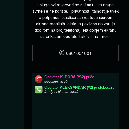
usluge svi razgovori se snimaju i za druge
svrhe se ne koriste, i privatnost i tajnost je uvek
u potpunosti zaštićena. (Sa touchscreen
ekrana mobilnih telefona poziv se ostvaruje
dodirom na broj telefona). Na donjem ekranu
su prikazani operateri aktivni na mreži.
✆
0901001001