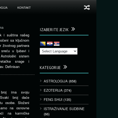
GIJA
KONTAKT
ma
IZABERITE JEZIK
ik i suština našeg
očeni sa ključnom
 životnog partnera
sreću u ljubavi i
 Astrološki sistem
retačke snage i
av. Definisan
KATEGORIJE
ASTROLOGIJA
(658)
EZOTERIJA
(374)
 broj ima svoju
 Svaki broj daće
FENG SHUI
(135)
otu osobe. Složeni
samo na osnovne
ISTRAŽIVANJE SUDBINE
veći na karmičke
(66)