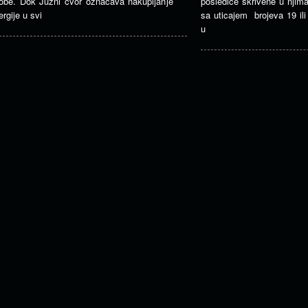
obe. Dok Južni čvor označava nakupljanje
posledice skrivene u njim
ergije u svi
sa uticajem brojeva 19 ili
u