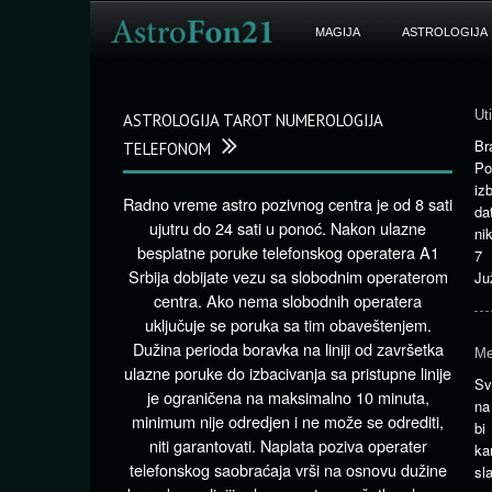
MAGIJA
ASTROLOGIJA
Ut
ASTROLOGIJA TAROT NUMEROLOGIJA
Br
TELEFONOM
Po
iz
Radno vreme astro pozivnog centra je od 8 sati
da
ujutru do 24 sati u ponoć. Nakon ulazne
ni
besplatne poruke telefonskog operatera A1
7 
Srbija dobijate vezu sa slobodnim operaterom
Ju
centra. Ako nema slobodnih operatera
uključuje se poruka sa tim obaveštenjem.
Dužina perioda boravka na liniji od završetka
Me
ulazne poruke do izbacivanja sa pristupne linije
Sv
je ograničena na maksimalno 10 minuta,
na
minimum nije odredjen i ne može se odrediti,
bi
niti garantovati. Naplata poziva operater
ka
telefonskog saobraćaja vrši na osnovu dužine
sl