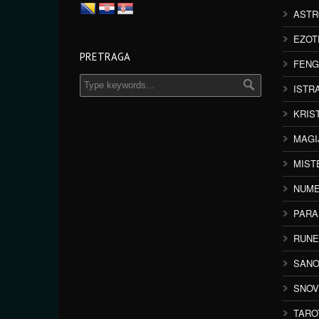
ASTR
EZOT
PRETRAGA
FENG
ISTR
KRIS
MAGI
MIST
NUME
PAR
RUNE
SANO
SNOV
TARO