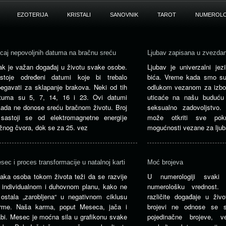
EZOTERIJA
KRISTALI
SANOVNIK
TAROT
NUMEROLO
icaj nepovoljnih datuma na bračnu sreću
Ljubav zapisana u zvezda
ak je važan događaj u životu svake osobe.
Ljubav je univerzalni jez
stoje određeni datumi koje bi trebalo
bića. Vreme kada smo su
begavati za sklapanje brakova. Neki od tih
odlukom vezanom za izbor
tuma su 5, 7, 14, 16 i 23. Ovi datumi
uticaće na našu buduću 
kada ne donose sreću bračnom životu. Broj
seksualno zadovoljstvo.
sastoji se od elektromagnetne energije
može otkriti sve pok
žnog čvora, dok se za 25. vez
mogućnosti vezane za ljub
sec i proces transformacije u natalnoj karti
Moć brojeva
aka osoba tokom života teži da se razvije
U numerologiji svaki
 individualnom i duhovnom planu, kako ne
numerološku vrednost.
 ostala „zarobljena“ u negativnom ciklusu
različite događaje u živ
rme. Naša karma, poput Meseca, jača i
brojevi ne odnose se 
abi. Mesec je moćna sila u grafikonu svake
pojedinačne brojeve, 