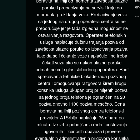
boravka na liniji od momenta završetka ulazne
os
en
poruke i prebacivanja na servis i traje do
momenta prekidanja veze. Prebacivanje veze
sa jednog na drugog operatera centra se ne
preporučuje jer je tada izgledna mogućnost ne
ostvarivanja razgovora. Operater telefonskih
usluga naplaćuje dužinu trajanja poziva od
završetka ulazne poruke do izbacivanja poziva,
tako da se i čekanje veze naplaćuje i ne treba
čekati vezu ako se nakon ulazne poruke
odmah ne čuje glas slobodnog operatera. Radi
sprečavanja tehničke blokade rada pozivnog
centra i omogucvanja razgovora širem krugu
korisnika usluga ukupan broj primljenih poziva
sa jednog broja telefona je ograničen na 20
poziva dnevno i 100 poziva mesečno. Cena
boravka na liniji pozivnog centra telefonski
provajder A1Srbija naplaćuje 36 dinara po
minutu. Iz svrhe poboljšanja rada i poštovanja
ugovornih i licencnih obaveza i provere
eventualnih administrativnih prigovora korisnika