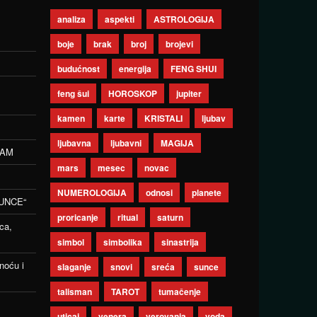
analiza
aspekti
ASTROLOGIJA
boje
brak
broj
brojevi
budućnost
energija
FENG SHUI
feng šui
HOROSKOP
jupiter
kamen
karte
KRISTALI
ljubav
ljubavna
ljubavni
MAGIJA
ZAM
mars
mesec
novac
NUMEROLOGIJA
odnosi
planete
UNCE“
proricanje
ritual
saturn
ca,
simbol
simbolika
sinastrija
noću i
slaganje
snovi
sreća
sunce
talisman
TAROT
tumačenje
uticaj
venera
verovanja
voda