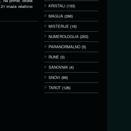
a. Na primer, osoba
KRISTALI
(133)
 21 imaće relativno
MAGIJA
(266)
MISTERIJE
(16)
NUMEROLOGIJA
(253)
PARANORMALNO
(5)
RUNE
(3)
SANOVNIK
(4)
SNOVI
(69)
TAROT
(126)