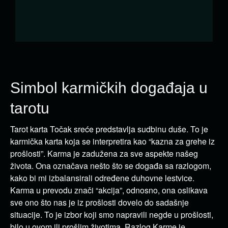
Simbol karmičkih događaja u
tarotu
Tarot karta Točak sreće predstavlja sudbinu duše. To je
karmička karta koja se interpretira kao “kazna za grehe iz
prošlosti”. Karma je zadužena za sve aspekte našeg
života. Ona označava nešto što se događa sa razlogom,
kako bi mi izbalansirali određene duhovne lestvice.
Karma u prevodu znači “akcija”, odnosno, ona oslikava
sve ono što nas je iz prošlosti dovelo do sadašnje
situacije. To je izbor koji smo napravili negde u prošlosti,
bilo u ovom ili prošlim životima. Razlog Karme je