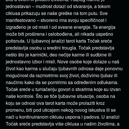
jednostavan – mudrost dolazi od stvaranja, a tokom
ciklusa prikazuju se naše greške na tom putu. Sve
manifestovano – stvoreno ima svoju specifičnost i
izgrađeno je od misli i od svesne energije. Ta energija
može biti proširena i oslobođena, ali nikada uspešno
potisnuta. U ljubavnoj analizi tarot karta Točak sreće
predstavlja osobu u sredini trougla. Točak predstavlja
nešto što je karmički, deo nečije karme ili sudbine ili
jednostavno izbor i misli. Nove osobe koje dolaze u naš
život kao karma u slučaju ljubavnih odnosa daje ponovnu
mogućnost da razmotrimo svoj život, doživimo ljubav ili
naučimo kako da se pomirimo sa određenim odlukama.
Točak sreće u tumačenju govori o stvarima koje su izvan
naše kontrole. Što se tiče ljubavne situacije, osoba na
koju se odnosi ova tarot karta može prolaziti kroz
promenu, biti pod uticajem nekog novog iskustva ili se
naći u kontinuiranom ciklusu uspona i padova. U analizi
Točak sreće predstavlja više ciklusa u našim životima, a