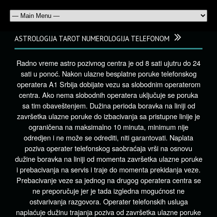
ASTROLOGIJA TAROT NUMEROLOGIJA TELEFONOM
Radno vreme astro pozivnog centra je od 8 sati ujutru do 24
sati u ponoć. Nakon ulazne besplatne poruke telefonskog
operatera A1 Srbija dobijate vezu sa slobodnim operaterom
centra. Ako nema slobodnih operatera uključuje se poruka
sa tim obaveštenjem. Dužina perioda boravka na liniji od
završetka ulazne poruke do izbacivanja sa pristupne linije je
ograničena na maksimalno 10 minuta, minimum nije
odredjen i ne može se odrediti, niti garantovati. Naplata
poziva operater telefonskog saobraćaja vrši na osnovu
dužine boravka na liniji od momenta završetka ulazne poruke
i prebacivanja na servis i traje do momenta prekidanja veze.
Prebacivanje veze sa jednog na drugog operatera centra se
ne preporučuje jer je tada izgledna mogućnost ne
ostvarivanja razgovora. Operater telefonskih usluga
naplaćuje dužinu trajanja poziva od završetka ulazne poruke