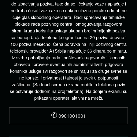
do izbacivanja poziva, tako da se i čekanje veze naplaćuje i
ne treba čekati vezu ako se nakon ulazne poruke odmah ne
čuje glas slobodnog operatera. Radi sprečavanja tehničke
blokade rada pozivnog centra i omogucvanja razgovora
širem krugu korisnika usluga ukupan broj primljenih poziva
sa jednog broja telefona je ograničen na 20 poziva dnevno i
100 poziva mesečno. Cena boravka na liniji pozivnog centra
telefonski provajder A1Srbija naplaćuje 36 dinara po minutu.
Iz svrhe poboljšanja rada i poštovanja ugovornih i licencnih
obaveza i provere eventualnih administrativnih prigovora
korisnika usluge svi razgovori se snimaju i za druge svrhe se
ne koriste, i privatnost i tajnost je uvek u potpunosti
zaštićena. (Sa touchscreen ekrana mobilnih telefona poziv
se ostvaruje dodirom na broj telefona). Na donjem ekranu su
prikazani operateri aktivni na mreži.
✆
0901001001