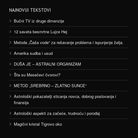
NAJNOVIJI TEKSTOVI
Bučni TV iz druge dimenzije
12 saveta besmrtne Lujze Hej
Metoda „Čaša vode“ za rešavanje problema i ispunjenje želja.
Amerika sudba i usud
DUŠA JE – ASTRALNI ORGANIZAM
Šta su Mesečevi čvorovi?
METOD „SREBRNO – ZLATNO SUNCE“
Astrološki pokazatelji sticanja novca, dobrog poslovanja i
finansija
Astrološki aspekti za začeće, trudnoću i porođaj
Magični kristal Tigrovo oko