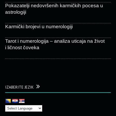
Pokazatelji nedovršenih karmičkih pocesa u
astrologiji
Karmički brojevi u numerologiji
Tarot i numerologija – analiza uticaja na život
i ličnost čoveka
IZABERITE JEZIK