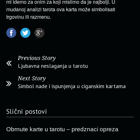
mi idemo za onim za koji mislimo da je najbolji. U
mudanoj analizi tarota ova karta može simbolisati
trgovinu ili razmenu.
Previous Story
Ljubavna neslaganja u tarotu
Next Story
Simbol nade i ispunjenja u ciganskim kartama
Slični postovi
Obrnute karte u tarotu – predznaci opreza