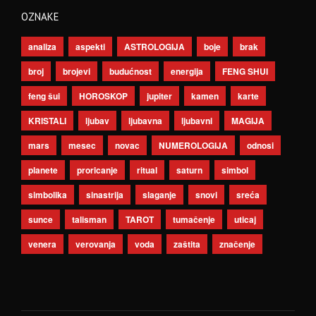
OZNAKE
analiza
aspekti
ASTROLOGIJA
boje
brak
broj
brojevi
budućnost
energija
FENG SHUI
feng šui
HOROSKOP
jupiter
kamen
karte
KRISTALI
ljubav
ljubavna
ljubavni
MAGIJA
mars
mesec
novac
NUMEROLOGIJA
odnosi
planete
proricanje
ritual
saturn
simbol
simbolika
sinastrija
slaganje
snovi
sreća
sunce
talisman
TAROT
tumačenje
uticaj
venera
verovanja
voda
zaštita
značenje