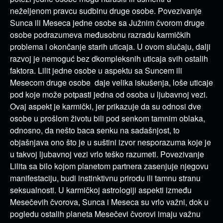
neželjenom pravcu sudbinu druge osobe. Povezivanje
Sunca ili Meseca jedne osobe sa Južnim čvorom druge
osobe podrazumeva međusobnu razradu karmičkih
problema i okončanje starih uticaja. U ovom slučaju, dalji
razvoj je nemoguć bez dkompleksnih uticaja svih ostalih
faktora. Lilit jedne osobe u aspektu sa Suncem ili
Mesecom druge osobe daje velika iskušenja, loše uticaje
pod koje može potpasti jedna od osoba u ljubavnoj vezi.
Ovaj aspekt je karmički, jer prikazuje da su odnosi dve
osobe u prošlom životu bili pod senkom tamnim oblaka,
odnosno, da nešto baca senku na sadašnjost, to
objašnjava ono što je u suštini izvor nesporazuma koje je
u takvoj ljubavnoj vezi vrlo teško razumeti. Povezivanje
Lilita sa bilo kojom planetom partnera zasenjuje njegovu
manifestaciju, budi instinktivnu prirodu ili tamnu stranu
seksualnosti. U karmičkoj astrologiji aspekti između
Mesečevih čvorova, Sunca i Meseca su vrlo važni, dok u
pogledu ostalih planeta Mesečevi čvorovi imaju važnu