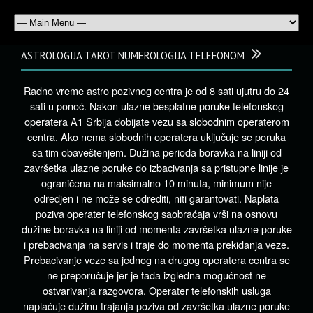
ASTROLOGIJA TAROT NUMEROLOGIJA TELEFONOM
Radno vreme astro pozivnog centra je od 8 sati ujutru do 24
sati u ponoć. Nakon ulazne besplatne poruke telefonskog
operatera A1 Srbija dobijate vezu sa slobodnim operaterom
centra. Ako nema slobodnih operatera uključuje se poruka
sa tim obaveštenjem. Dužina perioda boravka na liniji od
završetka ulazne poruke do izbacivanja sa pristupne linije je
ograničena na maksimalno 10 minuta, minimum nije
odredjen i ne može se odrediti, niti garantovati. Naplata
poziva operater telefonskog saobraćaja vrši na osnovu
dužine boravka na liniji od momenta završetka ulazne poruke
i prebacivanja na servis i traje do momenta prekidanja veze.
Prebacivanje veze sa jednog na drugog operatera centra se
ne preporučuje jer je tada izgledna mogućnost ne
ostvarivanja razgovora. Operater telefonskih usluga
naplaćuje dužinu trajanja poziva od završetka ulazne poruke