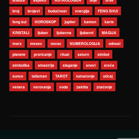
analiza
aspekti
ASTROLOGIJA
boje
brak
broj
brojevi
budućnost
energija
FENG SHUI
feng šui
HOROSKOP
jupiter
kamen
karte
KRISTALI
ljubav
ljubavna
ljubavni
MAGIJA
mars
mesec
novac
NUMEROLOGIJA
odnosi
planete
proricanje
ritual
saturn
simbol
simbolika
sinastrija
slaganje
snovi
sreća
sunce
talisman
TAROT
tumačenje
uticaj
venera
verovanja
voda
zaštita
značenje