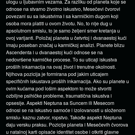
ulogu u ljubavnim vezama. Za razliku od planeta koje se
odnose na stvarno životno iskustvo, Mesečevi čvorovi
povezani su sa iskustvima i sa karmičkim dugom koji
osoba mora platiti u ovom životu. No, to nije dug u
apsolutnom smislu, to je samo željeni smer kretanja u
ovoj varijanti. Položaj planeta u četvrtoj i dvanaestoj kući
imaju poseban značaj u karmičkoj analizi. Planete blizu
Ascendenta i u dvanaestoj kući odnose se na
nedovršene karmičke procese. To su uticaji iskustva
prošlih inkarnacija na ovaj život i trenutne okolnosti.
Njihova pozicija je formirana pod jakim uticajem
specifičnih iskustava prošlih inkarnacija. Ako su planete u
ovim kućama pod lošim aspektom to može stvoriti
ozbiljne psihičke probleme, traumatična iskustva i
opsesije. Aspekti Neptuna sa Suncem ili Mesecom
odnosi se na iskustvo samoće i izolovanosti u složenom
smislu- kaznu zatvor, ropstvo. Takođe aspekti Neptuna
daju versku praksu. Pozicije planeta i Mesečevih čvorova
u natalnoj karti opisaće identitet osobe i otkriti glavne