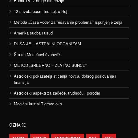
Bučni TV iz druge dimenzije
12 saveta besmrtne Lujze Hej
Metoda „Čaša vode“ za rešavanje problema i ispunjenje želja.
Amerika sudba i usud
DUŠA JE – ASTRALNI ORGANIZAM
Šta su Mesečevi čvorovi?
METOD „SREBRNO – ZLATNO SUNCE“
Astrološki pokazatelji sticanja novca, dobrog poslovanja i
finansija
Astrološki aspekti za začeće, trudnoću i porođaj
Magični kristal Tigrovo oko
OZNAKE