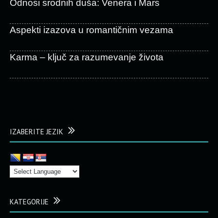
Odnosi srodnih duša: Venera i Mars
Aspekti izazova u romantičnim vezama
Karma – ključ za razumevanje života
IZABERITE JEZIK
KATEGORIJE