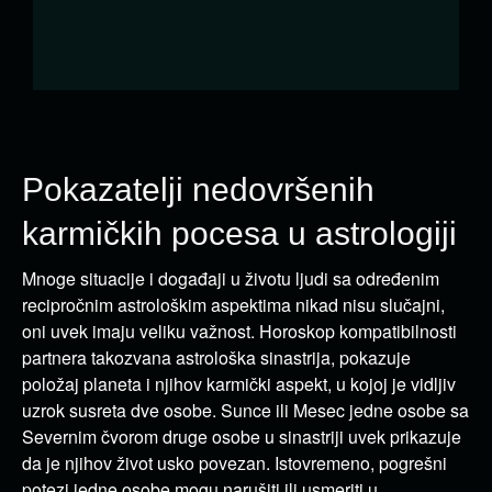
Pokazatelji nedovršenih
karmičkih pocesa u astrologiji
Mnoge situacije i događaji u životu ljudi sa određenim
recipročnim astrološkim aspektima nikad nisu slučajni,
oni uvek imaju veliku važnost. Horoskop kompatibilnosti
partnera takozvana astrološka sinastrija, pokazuje
položaj planeta i njihov karmički aspekt, u kojoj je vidljiv
uzrok susreta dve osobe. Sunce ili Mesec jedne osobe sa
Severnim čvorom druge osobe u sinastriji uvek prikazuje
da je njihov život usko povezan. Istovremeno, pogrešni
potezi jedne osobe mogu narušiti ili usmeriti u