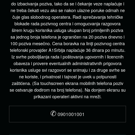
do izbacivanja poziva, tako da se i čekanje veze naplaćuje i
ne treba čekati vezu ako se nakon ulazne poruke odmah ne
čuje glas slobodnog operatera. Radi sprečavanja tehničke
blokade rada pozivnog centra i omogucvanja razgovora
širem krugu korisnika usluga ukupan broj primljenih poziva
sa jednog broja telefona je ograničen na 20 poziva dnevno i
100 poziva mesečno. Cena boravka na liniji pozivnog centra
telefonski provajder A1Srbija naplaćuje 36 dinara po minutu.
Iz svrhe poboljšanja rada i poštovanja ugovornih i licencnih
obaveza i provere eventualnih administrativnih prigovora
korisnika usluge svi razgovori se snimaju i za druge svrhe se
ne koriste, i privatnost i tajnost je uvek u potpunosti
zaštićena. (Sa touchscreen ekrana mobilnih telefona poziv
se ostvaruje dodirom na broj telefona). Na donjem ekranu su
prikazani operateri aktivni na mreži.
✆
0901001001