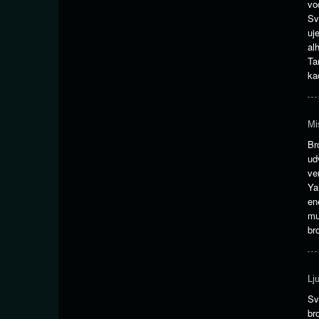
vo
Sv
uj
al
Ta
ka
Mi
Br
ud
ve
Ya
en
mu
br
Lj
Sv
br