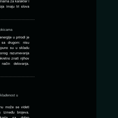
inarna za karakter i
ja imaju tri slova
kokicama
nergije u prirodi je
a sa drugom: nisu
otpuno su u skladu
asnog razumevanja
retno znati njihov
 način delovanja.
sklađenost u
nu može se videti
s između brojeva.
 karta sa dobro