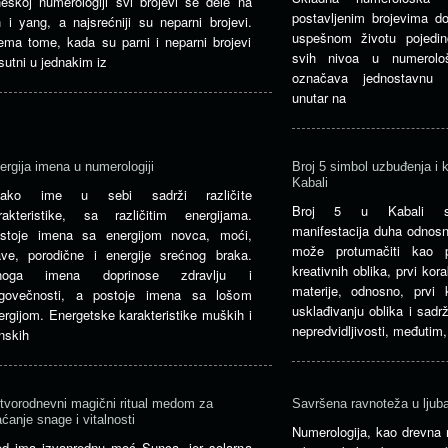
neskoj numerologiji svi brojevi se dele na
postavljenim brojevima d
n i yang, a najsrećniji su neparni brojevi.
uspešnom životu pojedi
ema tome, kada su parni i neparni brojevi
svih nivoa u numerološ
isutni u jednakim iz
označava jednostavnu 
unutar na
ergija imena u numerologiji
Broj 5 simbol uzbuđenja i k
Kabali
vako ime u sebi sadrži različite
Broj 5 u Kabali sim
rakteristike, sa različitim energijama.
manifestacija duha odnosn
stoje imena sa energijom novca, moći,
može protumačiti kao p
ave, porodične i energije srećnog braka.
kreativnih oblika, prvi kor
noga imena doprinose zdravlju i
materije, odnosno, prvi
govečnosti, a postoje imena sa lošom
usklađivanju oblika i sadr
ergijom. Energetske karakteristike muških i
nepredvidljivosti, međutim,
nskih
tvorodnevni magični ritual medom za
Savršena ravnoteža u lju
aćanje snage i vitalnosti
Numerologija, kao drevna 
d ima izvanrednu moć Sunca, jer solarna