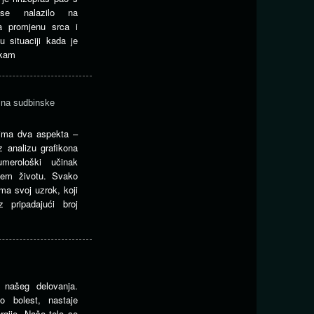
se nalazilo na
ja promjenu srca i
 situaciji kada je
 kam
 na sudbinske
 ima dva aspekta –
z analizu grafikona
merološki učinak
šem životu. Svako
ma svoj uzrok, koji
z pripadajući broj
t našeg delovanja.
o bolest, nastaje
rgije. Naše telo se