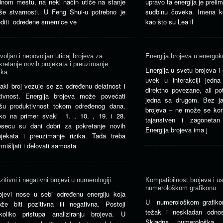
dnom mestu, na neki način utiče na stanje
upravo ta energija je prelim
še stvarnosti. U Feng Shui-u potrebno je
sudbinu čoveka. Imena ko
editi određene smernice ve
kao što su Lea il
voljan i nepovoljan uticaj brojeva za
Energija brojeva u energo
kretanje novih projekata i preuzimanje
Energija u svetu brojeva i e
ika
uvek u interakciji jedn
aki broj vezuje se za određenu delatnost i
direktno povezane, ali p
tivnost. Energija brojeva može povećati
jedna sa drugom. Bez j
šu produktivnost tokom određenog dana.
brojeva – ne može se konk
ko na primer svaki 1. , 10. , 19. i 28.
tajanstven i zagonetan
secu su dani dobri za pokretanje novih
Energija brojeva ima j
ojekata i preuzimanje rizika. Tada treba
zmišljati i delovati samosta
zitivni i negativni brojevi u numerologiji
Kompatibilnost brojeva i u
numerološkom grafikonu
ojevi nose u sebi određenu energiju koja
U numerološkom grafiko
že biti pozitivna ili negativna. Postoji
težak i neskladan odno
koliko pristupa analiziranju brojeva. U
Skladna numerološka