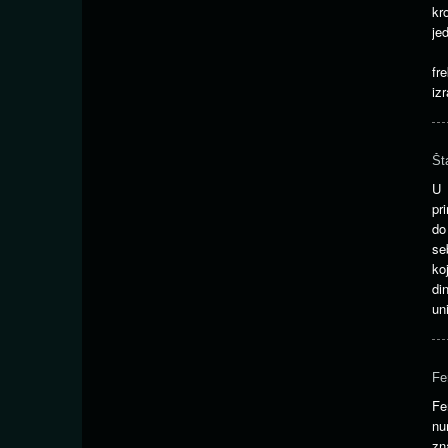
kr
je
č
fr
iz
Št
U 
pr
do
se
ko
di
un
Fe
Fe
nu
zn