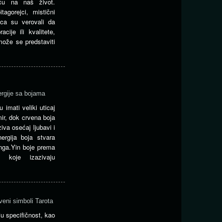
iču na naš život.
itagorejci, mistični
nica su verovali da
acije ili kvalitete,
ože se predstaviti
ergije sa bojama
 imati veliki uticaj
ir, dok crvena boja
iva osećaj ljubavi i
ergija boja stvara
nga.Yin boje prema
koje izazivaju
veni simboli Tarota
u specifičnost, kao