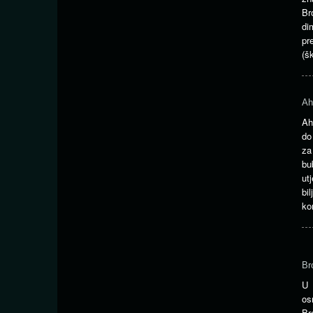
Br
di
pr
(š
Ah
Ah
do
za
bu
ut
bi
ko
Br
U 
os
Br