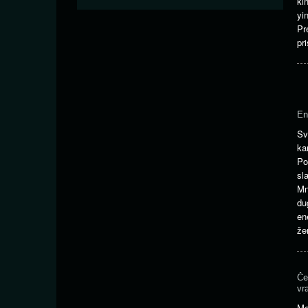
ki
yi
Pr
pr
En
S
ka
Po
sl
M
du
en
že
Če
vr
Me