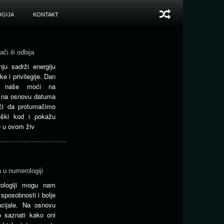
GIJA
KONTAKT
či ili odbija
ju sadrži energiju
ke i privilegije. Dan
or naše moći na
i na osnovu datuma
i da protumačimo
loški kod i pokažu
 u ovom živ
 u numerologiji
rologiji mogu nam
sposobnosti i bolje
cijale. Na osnovu
o saznati kako oni