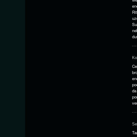
en
Ri
uz
Su
ne
duš
Ko
Ce
br
en
po
da
po
ve
Se
Ta