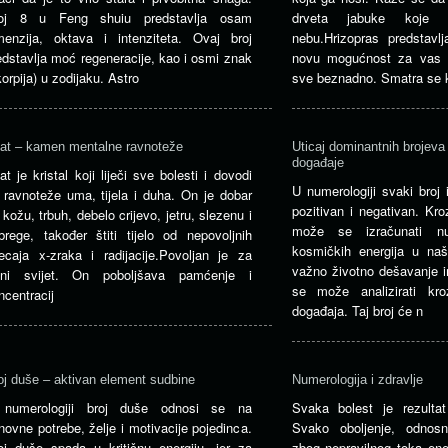
oj 8 u Feng shuiu predstavlja osam
drveta jabuke koje 
menzija, oktava i intenziteta. Ovaj broj
nebu.Hrizopras predstavl
edstavlja moć regeneracije, kao i osmi znak
novu mogućnost za vas u
korpija) u zodijaku. Astro
sve beznadno. Smatra se
at – kamen mentalne ravnoteže
Uticaj dominantnih brojeva
događaje
at je kristal koji liječi sve bolesti i dovodi
U numerologiji svaki broj
 ravnoteže uma, tijela i duha. On je dobar
pozitivan i negativan. Kro
 kožu, trbuh, debelo crijevo, jetru, slezenu i
može se izračunati nu
brege, također štiti tijelo od nepovoljnih
kosmičkih energija u na
jecaja x-zraka i radijacije.Povoljan je za
važno životno dešavanje i
ljni svijet. On poboljšava pamćenje i
se može analizirati kro
ncentracij
događaja. Taj broj će n
oj duše – aktivan element sudbine
Numerologija i zdravlje
numerologiji broj duše odnosi se na
Svaka bolest je rezulta
novne potrebe, želje i motivacije pojedinca.
Svako oboljenje, odnosn
oj duše spada u kritičnu energiju, jer za
zbog nepravilnog toka ene