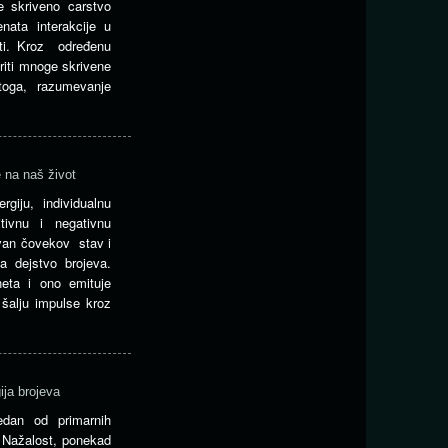
je skriveno carstvo
nata interakcije u
sti. Kroz određenu
riti mnoge skrivene
 toga, razumevanje
e na naš život
giju, individualnu
itivnu i negativnu
tivan čovekov stav i
a dejstvo brojeva.
eta i ono emituje
 šalju impulse kroz
ija brojeva
edan od primarnih
. Nažalost, ponekad