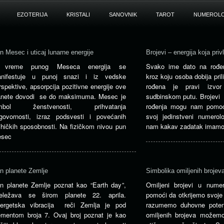
EZOTERIJA
KRISTALI
SANOVNIK
TAROT
NUMEROLO
n Mesec i uticaj lunarne energije
Brojevi – energija koja privla
 vreme punog Meseca energija se
Svako ime dato na rođen
nifestuje u punoj snazi i iz vedske
kroz koju osoba dobija prili
rspektive, apsorpcija pozitivne energije ove
rođena je pravi izv
anete dovodi se do maksimuma. Mesec je
sudbinskom putu. Brojev
imbol ženstvenosti, prihvatanja
rođenja mogu nam pomoć
govornosti, izraz podsvesti i povećanih
svoj jedinstveni numero
ihičkih sposobnosti. Na fizičkom nivou pun
nam kakav zadatak imamo
sec
n planete Zemlje
Simbolika omiljenih brojeva
n planete Zemlje poznat kao “Earth day”,
Omiljeni brojevi u nume
eležava se širom planete 22. aprila.
pomoći da otkrijemo svoje 
ergetska vibracija reči Zemlja je pod
razumemo duhovne poten
ementom broja 7. Ovaj broj poznat je kao
omiljenih brojeva možem