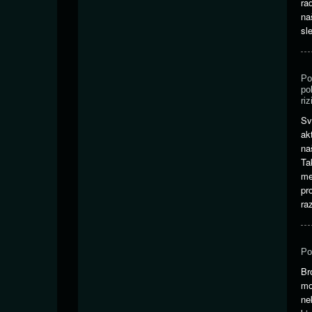
ra
na
sl
Po
po
riz
Sv
ak
na
Ta
me
pr
ra
Po
Br
mo
ne