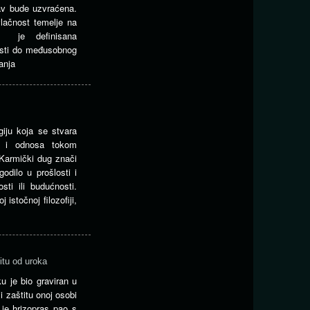
av bude uzvraćena.
vlačnost temelje na
ja je definisana
esti do međusobnog
anja
iju koja se stvara
a i odnosa tokom
. Karmički dug znači
odilo u prošlosti i
sti ili budućnosti.
istočnoj filozofiji,
itu od uroka
u je bio graviran u
i zaštitu onoj osobi
je hrizopras pao s