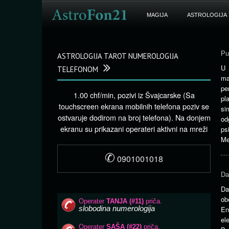
MAGIJA
ASTROLOGIJA
Pu
ASTROLOGIJA TAROT NUMEROLOGIJA
U
TELEFONOM
ma
pe
1.00 chf/min, pozivi iz Švajcarske (Sa
pl
touchscreen ekrana mobilnih telefona poziv se
s
ostvaruje dodirom na broj telefona). Na donjem
od
ekranu su prikazani operateri aktivni na mreži
ps
Me
✆
0901001018
Da
Da
ob
En
el