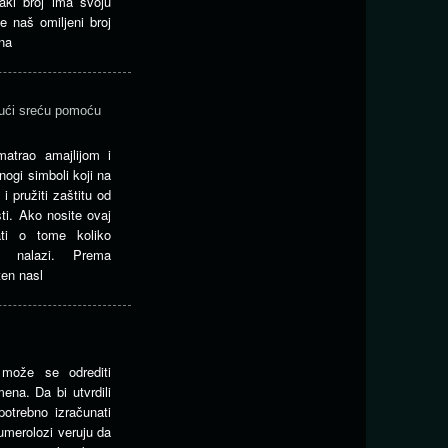
aki broj ima svoju
je naš omiljeni broj
na
vući sreću pomoću
atrao amajlijom i
ogi simboli koji na
i pružiti zaštitu od
ti. Ako nosite ovaj
ti o tome koliko
 nalazi. Prema
ten nasl
može se odrediti
mena. Da bi utvrdili
potrebno izračunati
umerolozi veruju da