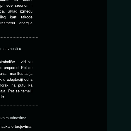
oprineće srećnom i
nca. Sklad između
koj karti takođe
razmenu energije
reativnosti u
boliše vidljivu
o preporod. Pet se
rva manifestacija
ak u adaptaciji duha
 korak na putu ka
žaja. Pet se temelji
 kr
bavnim odnosima
nauka o brojevima,