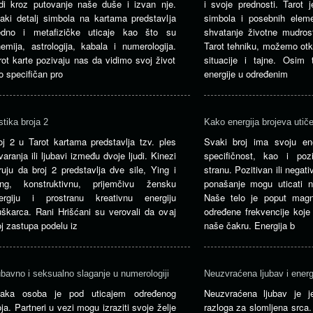
di kroz putovanje naše duše i izvan nje.
i svoje prednosti. Tarot 
aki detalj simbola na kartama predstavlja
simbola i posebnih eleme
edno i metafizičke uticaje kao što su
shvatanje životne mudro
hemija, astrologija, kabala i numerologija.
Tarot tehniku, možemo otk
rot karte pozivaju nas da vidimo svoj život
situacije i tajne. Osim
o specifičan pro
energije u određenim
stika broja 2
Kako energija brojeva utič
oj 2 u Tarot kartama predstavlja tzv. ples
Svaki broj ima svoju ener
varanja ili ljubavi između dvoje ljudi. Kinezi
specifičnost, kao i poz
ruju da broj 2 predstavlja dve sile, Ying i
stranu. Pozitivan ili nega
ng, konstruktivnu, prijemčivu žensku
ponašanje mogu uticati n
ergiju i prostranu kreativnu energiju
Naše telo je poput magn
škarca. Rani Hrišćani su verovali da ovaj
određene frekvencije koje
oj zastupa podelu iz
naše čakru. Energija b
ubavno i seksualno slaganje u numerologiji
Neuzvraćena ljubav i energ
aka osoba je pod uticajem određenog
Neuzvraćena ljubav je j
oja. Partneri u vezi mogu izraziti svoje želje
razloga za slomljena srca