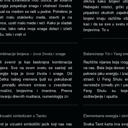
otkriva kako brojevi ut
ergija pospešuje snagu i vitalnost čoveka.
Hebrejski mistici, grčki p
tual sa medom se radi u podne. Potrebno je
pripadnici okultnih zajed
eti malu staklenku meda, staviti je na
brojevi imaju različite vibr
nce, uzeti malo meda i reći -Kako je sladak
kao i da se sve u svetu m
ktar, tako neka moja snaga dolazi i izleči
brojevima. To u
u, telo i vrati vi
mbinacije brojeva – izvor života i snage
Balansiranje Yin i Yang en
li svemir je kao beskrajna kombinacija
Različite nijanse boja mogu
ojeva. Sve na ovom svetu se sastoji od
na nas. Bela boja donosi m
ergije koja je izvor života i snage. Od
pokreće jaku energiju i izaz
četka našeg vremena ljudi su pokušavali
strasti. U Feng Shuiu en
 pronađu skriveni smisao u zvezdama,
ravnoteže između yin i ya
mračini, brojevima i imenima. Prema
Feng Shuiu su boje 
rovanju drevnih mudraca, numerologija zn
ozdravljenje i opušta
ksualni simbolizam u Tarotu
Elementarna energija i skri
rot je vizualni simbolički jezik koji nas nas
Svaka Tarot karta ima svoj