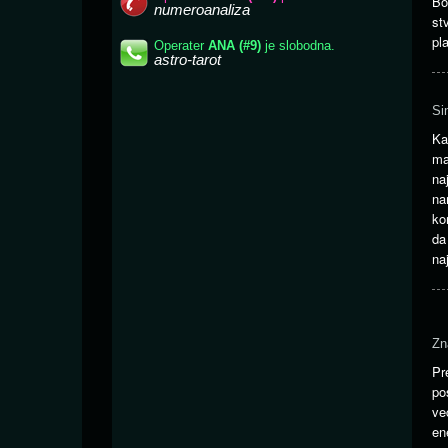
Bo
st
pl
Si
Ka
ma
na
na
ko
da
na
Zn
Pr
po
ve
en