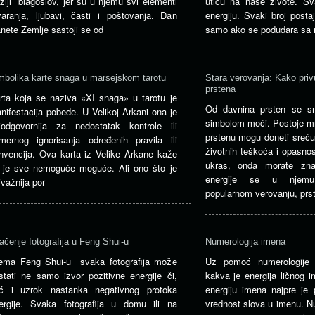
žiji blagoslov, jer su u njemu svi elementi
utiču na naše živote. Sv
varanja, ljubavi, časti i poštovanja. Dan
energiju. Svaki broj posta
anete Zemlje sastoji se od
samo ako se podudara sa 
mbolika karte snaga u marsejskom tarotu
Stara verovanja: Kako pri
prstena
rta koja se naziva «XI snaga» u tarotu je
Od davnina prsten se sm
nifestacija pobede. U Velikoj Arkani ona je
simbolom moći. Postoje mn
jodgovornija za nedostatak kontrole ili
prstenu mogu doneti sreću 
mernog ignorisanja određenih pravila ili
životnih teškoća i opasnos
nvencija. Ova karta iz Velike Arkane kaže
ukras, onda morate zna
 je sve nemoguće moguće. Ali ono što je
energije se u njemu
jvažnija por
popularnom verovanju, prs
ačenje fotografija u Feng Shui-u
Numerologija imena
ema Feng Shui-u svaka fotografija može
Uz pomoć numerologije 
stati ne samo izvor pozitivne energije či,
kakva je energija ličnog i
ć i uzrok nastanka negativnog protoka
energiju imena najpre je 
ergije. Svaka fotografija u domu ili na
vrednost slova u imenu. N