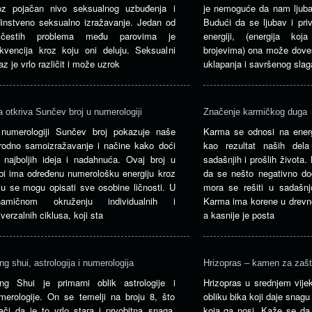
oz pojačan nivo seksualnog uzbuđenja i
je nemoguće da nam ljub
dinstveno seksualno izražavanje. Jedan od
Budući da se ljubav i pri
estih problema među parovima je
energiji, (energija ko
ekvencija kroz koju oni deluju. Seksualni
brojevima) ona može dov
raz je vrlo različit i može uzrok
uklapanja i savršenog slag
a otkriva Sunčev broj u numerologiji
Značenje karmičkog duga
numerologiji Sunčev broj pokazuje naše
Karma se odnosi na energ
irodno samoizražavanje i načine kako doći
kao rezultat naših del
 najboljih ideja i nadahnuća. Ovaj broj u
sadašnjih i prošlih života
bi ima određenu numerološku energiju kroz
da se nešto negativno dog
ju se mogu opisati sve osobine ličnosti. U
mora se rešiti u sadašnjo
namičnom okruženju individualnih i
Karma ima korene u drevnoj 
iverzalnih ciklusa, koji sta
a kasnije je posta
ng shui, astrologija i numerologija
Hrizopras – kamen za zašt
ng Shui je primarni oblik astrologije i
Hrizopras u srednjem vijek
merologije. On se temelji na broju 8, što
obliku bika koji daje snagu 
ači da je to vrlo stara i prvobitna snaga.
koja ga nosi. Kaže se da 