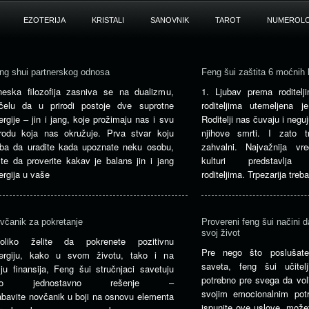
EZOTERIJA
KRISTALI
SANOVNIK
TAROT
NUMEROLO
ng shui partnerskog odnosa
Feng šui zaštita 6 moćnih l
neska filozofija zasniva se na dualizmu,
1. Ljubav prema roditel
čelu da u prirodi postoje dve suprotne
roditeljima utemeljena
ergije – jin i jang, koje prožimaju nas i svu
Roditelji nas čuvaju i negu
irodu koja nas okružuje. Prva stvar koju
njihove smrti. I zato
eba da uradite kada upoznate neku osobu,
zahvalni. Najvažnija vr
ste da proverite kakav je balans jin i jang
kulturi predstavlj
ergija u vaše
roditeljima. Trpezarija tre
včanik za pokretanje
Provereni feng šui načini d
svoj život
oliko želite da pokrenete pozitivnu
Pre nego što poslušate
ergiju, kako u svom životu, tako i na
saveta, feng šui učitel
lju finansija, Feng šui stručnjaci savetuju
potrebno pre svega da voli
rlo jednostavno rešenje –
svojim emocionalnim po
bavite novčanik u boji na osnovu elementa
ispunite ove uslove, možet