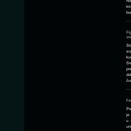
h
ki
bu
Fi
sr
Sl
sn
ku
Sr
pr
do
ču
Fe
Pr
je
u 
un