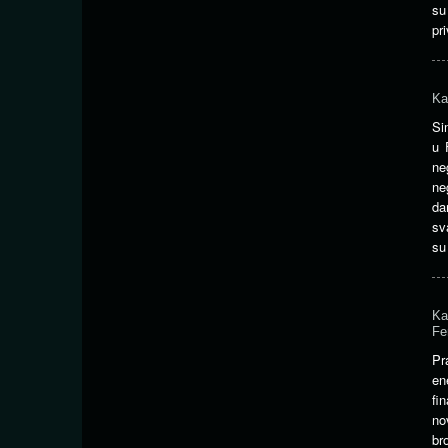
su
pr
Ka
Si
u 
ne
ne
da
sv
su
Ka
Fe
Pr
en
fi
no
br