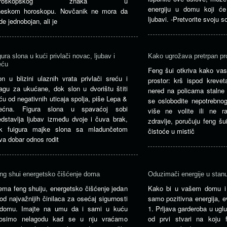
oroskopskog znaka u
energiju u domu koji će 
neskom horoskopu. Novčanik ne mora da
ljubavi. -Pretvorite svoju s
de jednobojan, ali je
gura slona u kući privlači novac, ljubav i
Kako ugrožava pretrpan pr
eću
Feng šui otkriva kako vas
on u blizini ulaznih vrata privlači sreću i
prostor: krš ispod krevet
agu za ukućane, dok slon u dvorištu štiti
nered na policama stalne 
ću od negativnih uticaja spolja, piše Lepa &
se oslobodite nepotrebnog
ećna. Figura slona u spavaćoj sobi
više ne volite ili ne 
edstavlja ljubav između dvoje i čuva brak,
zdravlje, poručuju feng šu
k fuigura majke slona sa mladunčetom
čistoće u mistič
va dobar odnos rodit
ng shui energetsko čišćenje doma
Oduzimači energije u stan
ema feng shuiju, energetsko čišćenje jedan
Kako bi u vašem domu i 
 od najvažnijih činilaca za osećaj sigurnosti
samo pozitivna energija, e
domu. Imajte na umu da i sami u kuću
1. Prljava garderoba u ugl
osimo nelagodu kad se u nju vraćamo
od prvi stvari na koju 