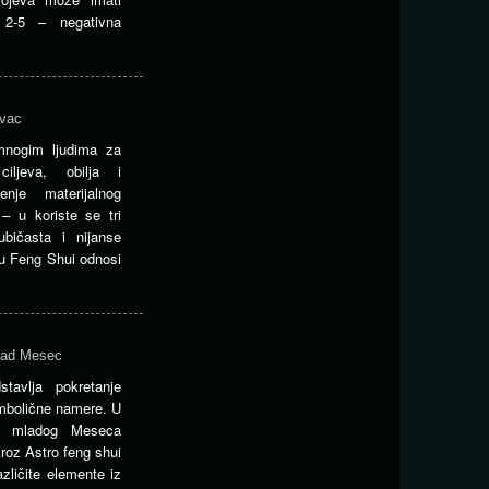
 2-5 – negativna
ovac
nogim ljudima za
 ciljeva, obilja i
enje materijalnog
– u koriste se tri
ubičasta i nijanse
t u Feng Shui odnosi
mlad Mesec
avlja pokretanje
imbolične namere. U
m mladog Meseca
Kroz Astro feng shui
azličite elemente iz