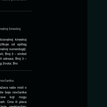
nalnoj kineskoj
cionalnoj kineskoj
zlikuje od opšteg
nalnoj numerologiji.
ti; Broj 2 – simbol
nih odnosa; Broj 3 –
g života; Bro
 novčanika
ažava naše misli o
ite boje novčanika
azove koji mogu
peh. Crna ili plava
oje predstavljaju