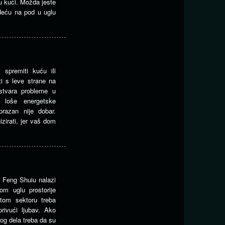
u kući. Možda jeste
odeću na pod u uglu
i spremiti kuću ili
i s leve strane na
 stvara probleme u
i loše energetske
 prazan nije dobar.
zirati, jer vaš dom
a Feng Shuiu nalazi
om uglu prostorije
 tom sektoru treba
privući ljubav. Ako
vog dela treba da su