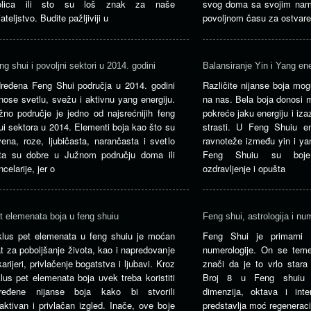
olica ili sto su loš znak za naše
svog doma sa svojim nam
jateljstvo. Budite pažljiviji u
povoljnom času za ostvar
ng shui i povoljni sektori u 2014. godini
Balansiranje Yin i Yang en
ređena Feng Shui područja u 2014. godini
Različite nijanse boja mogu
nose svetlu, svežu i aktivnu yang energiju.
na nas. Bela boja donosi m
žno područje je jedno od najsrećnijih feng
pokreće jaku energiju i izaz
ui sektora u 2014. Elementi boja kao što su
strasti. U Feng Shuiu en
vena, roze, ljubičasta, narančasta i svetlo
ravnoteže između yin i ya
ta su dobre u Južnom području doma ili
Feng Shuiu su boje 
celarije, jer o
ozdravljenje i opušta
t elemenata boja u feng shuiu
Feng shui, astrologija i nu
klus pet elemenata u feng shuiu je moćan
Feng Shui je primarni o
at za poboljšanje života, kao i napredovanje
numerologije. On se temel
karijeri, privlačenje bogatstva i ljubavi. Kroz
znači da je to vrlo stara
klus pet elemenata boja uvek treba koristiti
Broj 8 u Feng shuiu p
ređene nijanse boja kako bi stvorili
dimenzija, oktava i inte
raktivan i privlačan izgled. Inače, ove boje
predstavlja moć regeneraci