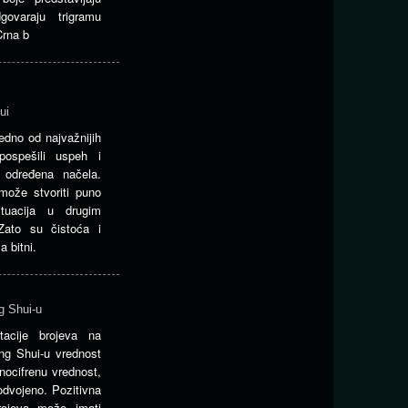
ovaraju trigramu
Crna b
ui
edno od najvažnijih
ospešili uspeh i
i određena načela.
može stvoriti puno
ituacija u drugim
ato su čistoća i
 bitni.
g Shui-u
etacije brojeva na
ng Shui-u vrednost
nocifrenu vrednost,
odvojeno. Pozitivna
brojeva može imati