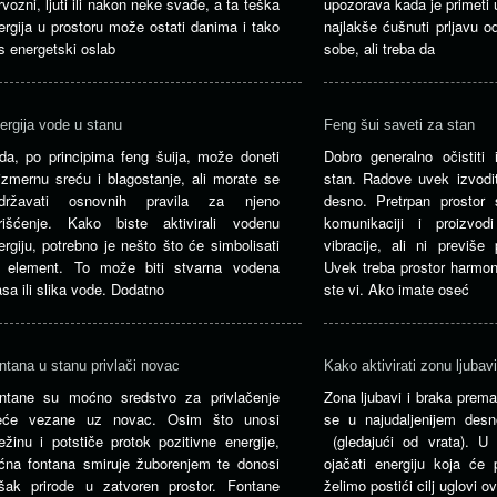
rvozni, ljuti ili nakon neke svađe, a ta teška
upozorava kada je primeti 
ergija u prostoru može ostati danima i tako
najlakše ćušnuti prljavu 
s energetski oslab
sobe, ali treba da
ergija vode u stanu
Feng šui saveti za stan
da, po principima feng šuija, može doneti
Dobro generalno očistiti 
izmernu sreću i blagostanje, ali morate se
stan. Radove uvek izvodit
idržavati osnovnih pravila za njeno
desno. Pretrpan prostor
rišćenje. Kako biste aktivirali vodenu
komunikaciji i proizvod
ergiju, potrebno je nešto što će simbolisati
vibracije, ali ni previše
j element. To može biti stvarna vodena
Uvek treba prostor harmoni
sa ili slika vode. Dodatno
ste vi. Ako imate oseć
ntana u stanu privlači novac
Kako aktivirati zonu ljubavi
ntane su moćno sredstvo za privlačenje
Zona ljubavi i braka prem
eće vezane uz novac. Osim što unosi
se u najudaljenijem desn
ežinu i potstiče protok pozitivne energije,
(gledajući od vrata). U
ćna fontana smiruje žuborenjem te donosi
ojačati energiju koja će 
šak prirode u zatvoren prostor. Fontane
želimo postići cilj uglovi o