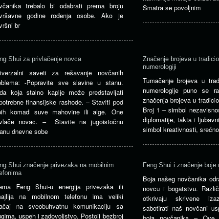
včanika trebalo bi odabrati prema broju
Smatra se povoljnim
vršavne godine rođenja osobe. Ako je
vršni br
ng Shui za privlačenje novca
Značenje brojeva u tradicio
numerologiji
iverzalni saveti za rešavanje novčanih
Tumačenje brojeva u tradi
oblema: -Popravite sve slavine u stanu.
numerologije puno se ra
da koja stalno kaplje može predstavljati
značenja brojeva u tradicio
potrebne finansijske rashode. – Staviti pod
Broj 1 – simbol nezavisnos
pih komad suve mahovine ili alge. One
diplomatije, takta i ljubav
ivlače novac. – Stavite na jugoistočnu
simbol kreativnosti, srećno
ranu dnevne sobe
ng Shui značenje privezaka na mobilnim
Feng Shui i značenje boje
lefonima
Boja našeg novčanika odr
ema Feng Shui-u energija privezaka ili
novcu i bogatstvu. Različ
ajlija na mobilnom telefonu ima veliki
otkrivaju skrivene iz
ačaj na sveobuhvatnu komunikaciju sa
sabotirati naš novčani us
ugima, uspeh i zadovoljstvo. Postoji bezbroj
boja novčanika – Ove b