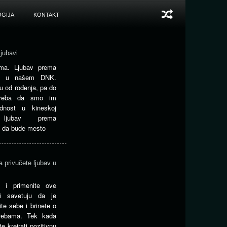
GIJA
KONTAKT
jubavi
jima. Ljubav prema
 je u našem DNK.
ju od rođenja, pa do
 treba da smo im
ednost u kineskoj
a ljubav prema
ba da bude mesto
a privučete ljubav u
 i primenite ove
ji savetuju da je
te sebe i brinete o
trebama. Tek kada
e kreirati pozitivnu