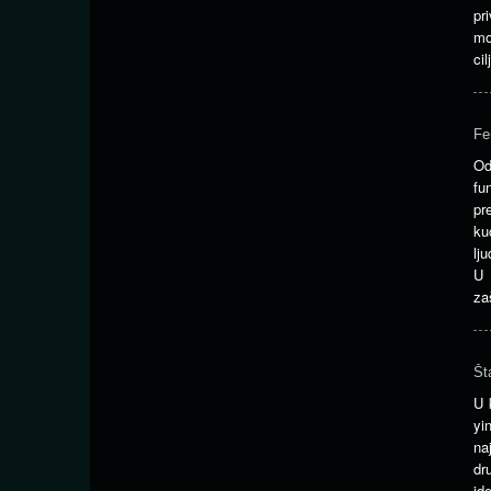
pr
mo
ci
Fe
Od
fu
pr
ku
lj
U 
za
Št
U 
yi
na
dr
id