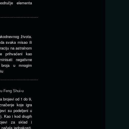
e područje elementa
akodnevnog života.
 da svaka misao ili
raciju na astralnom
đe prihvaćeni kao
minisati negativne
n broja u mnogim
iu
 u Feng Shui-u
 brojevi od 1 do 9,
značenje koje igra
jevi su podeljeni u
e). Kao i kod drugih
ojevi za sklad i
 načela jednakosti.