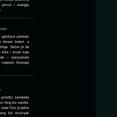
privući i energiju
o
ostor
 ugrožava pretrpan
a donosi bolest, a
brige. Važno je da
 krša i stvari koje
rade – sačuvaćete
i majstori. Koncept
u
porodici zavladala
vo feng šui saveta.
u sobe Ovo je jedna
feng šui stručnjak