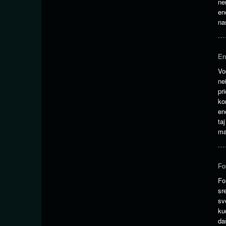
ne
en
na
En
Vo
ne
pr
ko
en
ta
ma
Fo
Fo
sr
sv
ku
da