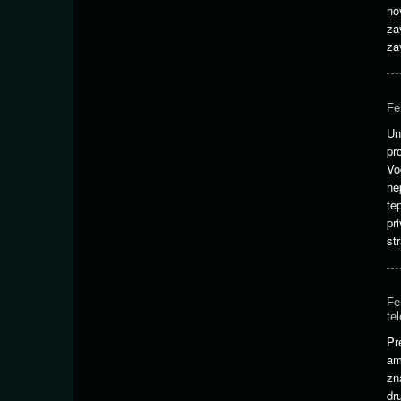
no
za
za
Fe
Un
pr
Vo
ne
te
pr
st
Fe
te
Pr
am
zn
dr