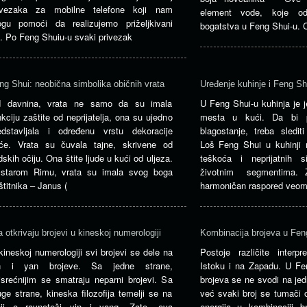
ivezaka za mobilne telefone koji nam
element vode, koje odg
gu pomoći da realizujemo priželjkivani
bogatstva u Feng Shui-u. 
lj. Po Feng Shuiu-u svaki privezak
ng Shui: neobična simbolika običnih vrata
Uređenje kuhinje i Feng Sh
 davnina, vrata ne samo da su imala
U Feng Shui-u kuhinja je j
nkciju zaštite od neprijatelja, ona su ujedno
mesta u kući. Da bi p
edstavljala i određenu vrstu dekoracije
blagostanje, treba sledit
će. Vrata su čuvala tajne, skrivene od
Loš Feng Shui u kuhinji 
udskih očiju. Ona štite ljude u kući od uljeza.
teškoća i neprijatnih s
starom Rimu, vrata su imala svog boga
životnim segmentima. Z
štitnika – Janus (
harmoničan raspored veoma
a otkrivaju brojevi u kineskoj numerologiji
Kombinacija brojeva u Fen
kineskoj numerologiji svi brojevi se dele na
Postoje različite interpr
n i yan brojeve. Sa jedne strane,
Istoku i na Zapadu. U Fe
jsrećnijim se smatraju neparni brojevi. Sa
brojeva se ne svodi na jed
uge strane, kineska filozofija temelji se na
već svaki broj se tumači 
eji o ravnoteži yin i yang. Zato, ova
energija u kombinaciji 