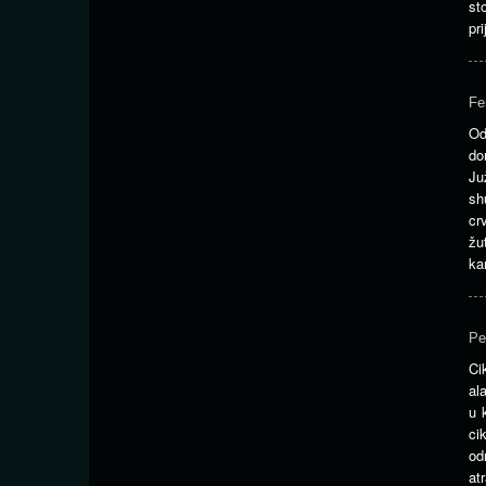
st
pri
Fe
Od
do
Ju
sh
cr
žu
kan
Pe
Ci
al
u 
ci
od
at