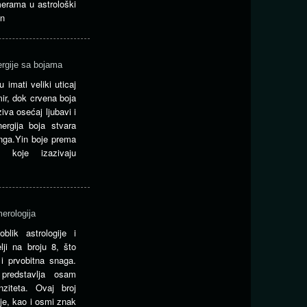
erama u astrološki
en
ergije sa bojama
 imati veliki uticaj
ir, dok crvena boja
iva osećaj ljubavi i
ergija boja stvara
nga.Yin boje prema
koje izazivaju
merologija
blik astrologije i
ji na broju 8, što
 i prvobitna snaga.
redstavlja osam
nziteta. Ovaj broj
je, kao i osmi znak