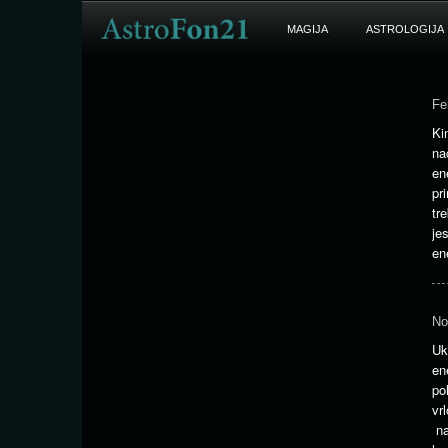
MAGIJA
ASTROLOGIJA
Fe
Ki
na
en
pr
tr
je
en
No
Uk
en
po
v
na