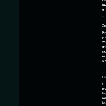
ra
u 
Zn
Pr
po
ve
en
ra
na
sl
Pr
U 
pr
Po
ra
ko