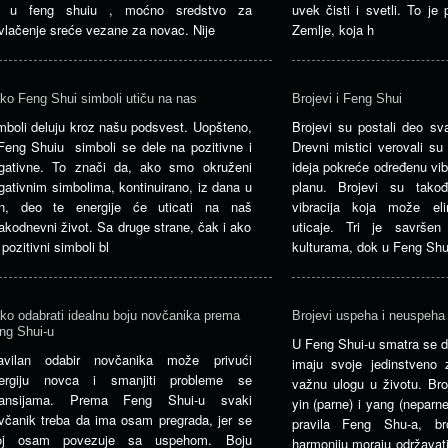
 u feng shuiu , moćno sredstvo za
uvek čisti i svetli. To j
ivlačenje sreće vezane za novac. Nije
Zemlje, koja h
ko Feng Shui simboli utiču na nas
Brojevi i Feng Shui
mboli deluju kroz našu podsvest. Uopšteno,
Brojevi su postali deo sv
Feng Shuiu simboli se dele na pozitivne i
Drevni mistici verovali su
gativne. To znači da, ako smo okruženi
ideja pokreće određenu vib
gativnim simbolima, kontinuirano, iz dana u
planu. Brojevi su tako
n, deo te energije će uticati na naš
vibracija koja može eli
akodnevni život. Sa druge strane, čak i ako
uticaje. Tri je savrše
 pozitivni simboli bl
kulturama, dok u Feng Shu
ko odabrati idealnu boju novčanika prema
Brojevi uspeha i neuspeha
ng Shui-u
U Feng Shui-u smatra se da
avilan odabir novčanika može privući
imaju svoje jedinstveno 
ergiju novca i smanjiti probleme se
važnu ulogu u životu. Bro
nansijama. Prema Feng Shui-u svaki
yin (parne) i yang (neparn
včanik treba da ima osam pregrada, jer se
pravila Feng Shu-a, br
oj osam povezuje sa uspehom. Boju
harmoniju moraju održavati