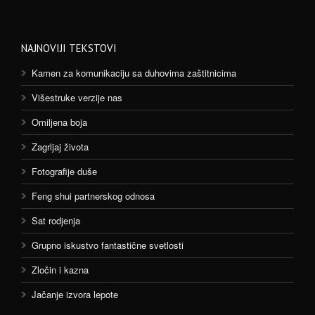
NAJNOVIJI TEKSTOVI
Kamen za komunikaciju sa duhovima zaštitnicima
Višestruke verzije nas
Omiljena boja
Zagrljaj života
Fotografije duše
Feng shui partnerskog odnosa
Sat rodjenja
Grupno iskustvo fantastične svetlosti
Zločin i kazna
Jačanje izvora lepote