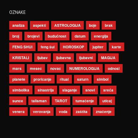
OZNAKE
analiza
aspekti
ASTROLOGIJA
boje
brak
broj
brojevi
budućnost
datum
energija
FENG SHUI
feng šui
HOROSKOP
jupiter
karte
KRISTALI
ljubav
ljubavna
ljubavni
MAGIJA
mars
mesec
novac
NUMEROLOGIJA
odnosi
planete
proricanje
ritual
saturn
simbol
simbolika
sinastrija
slaganje
snovi
sreća
sunce
talisman
TAROT
tumačenje
uticaj
venera
verovanja
voda
zaštita
značenje