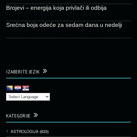
Brojevi – energija koja privlači ili odbija
Srećna boja odeće za sedam dana u nedelji
IZABERITE JEZIK
KATEGORIJE
ASTROLOGIJA
(633)