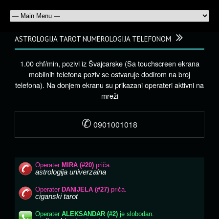
ASTROLOGIJA TAROT NUMEROLOGIJA TELEFONOM
1.00 chf/min, pozivi iz Švajcarske (Sa touchscreen ekrana
mobilnih telefona poziv se ostvaruje dodirom na broj
telefona). Na donjem ekranu su prikazani operateri aktivni na
mreži
✆
0901001018