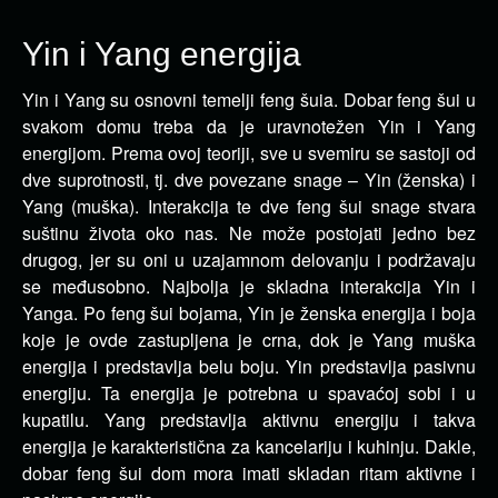
Yin i Yang energija
Yin i Yang su osnovni temelji feng šuia. Dobar feng šui u
svakom domu treba da je uravnotežen Yin i Yang
energijom.
Prema ovoj teoriji, sve u svemiru se sastoji od
dve suprotnosti, tj. dve povezane snage – Yin (ženska) i
Yang (muška). Interakcija te dve feng šui snage stvara
suštinu života oko nas. Ne može postojati jedno bez
drugog, jer su oni u uzajamnom delovanju i podržavaju
se međusobno. Najbolja je skladna interakcija Yin i
Yanga. Po feng šui bojama, Yin je ženska energija i boja
koje je ovde zastupljena je crna, dok je Yang muška
energija i predstavlja belu boju. Yin predstavlja pasivnu
energiju. Ta energija je potrebna u spavaćoj sobi i u
kupatilu. Yang predstavlja aktivnu energiju i takva
energija je karakteristična za kancelariju i kuhinju. Dakle,
dobar feng šui dom mora imati skladan ritam aktivne i