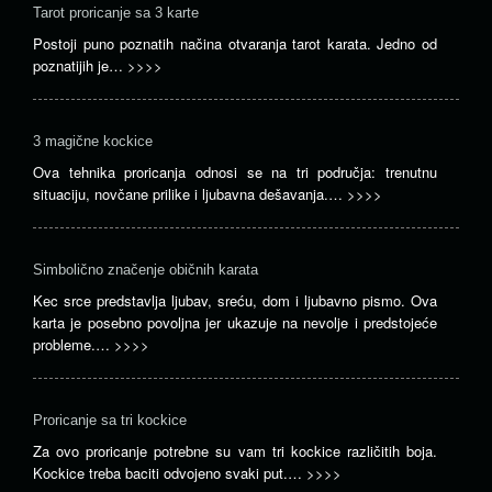
Tarot proricanje sa 3 karte
Postoji puno poznatih načina otvaranja tarot karata. Jedno od
poznatijih je…
>>>>
3 magične kockice
Ova tehnika proricanja odnosi se na tri područja: trenutnu
situaciju, novčane prilike i ljubavna dešavanja.…
>>>>
Simbolično značenje običnih karata
Kec srce predstavlja ljubav, sreću, dom i ljubavno pismo. Ova
karta je posebno povoljna jer ukazuje na nevolje i predstojeće
probleme.…
>>>>
Proricanje sa tri kockice
Za ovo proricanje potrebne su vam tri kockice različitih boja.
Kockice treba baciti odvojeno svaki put.…
>>>>