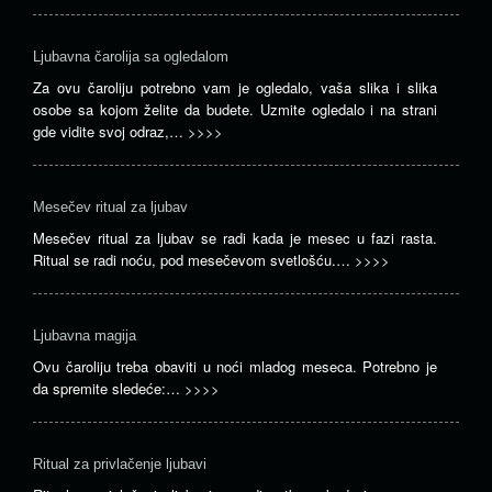
Ljubavna čarolija sa ogledalom
Za ovu čaroliju potrebno vam je ogledalo, vaša slika i slika
osobe sa kojom želite da budete. Uzmite ogledalo i na strani
gde vidite svoj odraz,…
>>>>
Mesečev ritual za ljubav
Mesečev ritual za ljubav se radi kada je mesec u fazi rasta.
Ritual se radi noću, pod mesečevom svetlošću.…
>>>>
Ljubavna magija
Ovu čaroliju treba obaviti u noći mladog meseca. Potrebno je
da spremite sledeće:…
>>>>
Ritual za privlačenje ljubavi