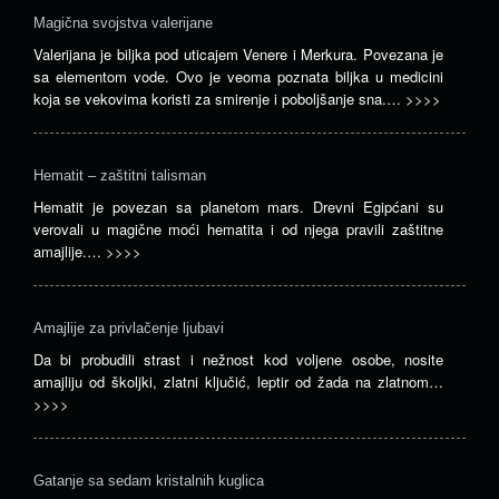
Magična svojstva valerijane
Valerijana je biljka pod uticajem Venere i Merkura. Povezana je
sa elementom vode. Ovo je veoma poznata biljka u medicini
koja se vekovima koristi za smirenje i poboljšanje sna.…
>>>>
Hematit – zaštitni talisman
Hematit je povezan sa planetom mars. Drevni Egipćani su
verovali u magične moći hematita i od njega pravili zaštitne
amajlije.…
>>>>
Amajlije za privlačenje ljubavi
Da bi probudili strast i nežnost kod voljene osobe, nosite
amajliju od školjki, zlatni ključić, leptir od žada na zlatnom…
>>>>
Gatanje sa sedam kristalnih kuglica