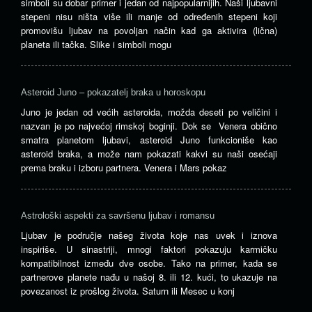
simboli su dobar primer i jedan od najpopularnijih. Naši ljubavni
stepeni nisu ništa više ili manje od određenih stepeni koji
promovišu ljubav na povoljan način kad ga aktivira (lična)
planeta ili tačka. Slike i simboli mogu
Asteroid Juno – pokazatelj braka u horoskopu
Juno je jedan od većih asteroida, možda deseti po veličini i
nazvan je po najvećoj rimskoj boginji. Dok se Venera obično
smatra planetom ljubavi, asteroid Juno funkcioniše kao
asteroid braka, a može nam pokazati kakvi su naši osećaji
prema braku i izboru partnera. Venera i Mars pokaz
Astrološki aspekti za savršenu ljubav i romansu
Ljubav je područje našeg života koje nas uvek i iznova
inspiriše. U sinastriji, mnogi faktori pokazuju karmičku
kompatibilnost između dve osobe. Tako na primer, kada se
partnerove planete nađu u našoj 8. ili 12. kući, to ukazuje na
povezanost iz prošlog života. Saturn ili Mesec u konj