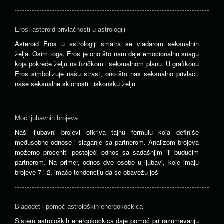
Eros: asteroid privlačnosti u astrologiji
Asteroid Eros u astrologiji smatra se vladarom seksualnih
želja. Osim toga, Eros je ono što nam daje emocionalnu snagu
koja pokreće želju na fizičkom i seksualnom planu. U grafikonu
Eros simbolizuje našu strast, ono što nas seksualno privlači,
naše seksualne sklonosti i iskonsku želju
Moć ljubavnih brojeva
Naši ljubavni brojevi otkriva tajnu formulu koja definiše
međusobne odnose i slaganje sa partnerom. Analizom brojeva
možemo proceniti postojeći odnos sa sadašnjim ili budućim
partnerom. Na primer, odnos dve osobe u ljubavi, koje imaju
brojeve 7 i 2, imaće tendenciju da se obavežu još
Blagodet i pomoć astroloških energokockica
Sistem astroloških energokockica daje pomoć pri razumevanju