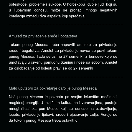
poteškoće, probleme i sukobe. U horoskopu dvoje ljudi koji su
u ljubavnom odnosu, može se pronaći mnogo negativnih
korelacija između dva aspekta koji sprečavaj
Amuleti za privlačenje sreće i bogatstva
Tokom punog Meseca treba napraviti amulete za privlačenje
sreće i bogatstva. Amulet za privlačenje novca se pravi tokom
punog Meseca. Tada se uzima 27 semenki iz bundeve koje se
umotavaju u crvenu pamučnu tkaninu i nose sa sobom. Amulet
za oslobađanje od bolesti pravi se od 27 semenki
Malo uputstvo za pokretanje čarolije punog Meseca
Noć punog Meseca je poznata po svojim lekovitim moćima i
magičnoj energiji. U različitim kulturama i verovanjima, postoje
mnogi rituali za pun Mesec koji se odnose na ozdravljenje,
lepotu, privlačenje ljubavi, sreće i ojačavanje želja. Veruje se
da tokom punog Meseca treba ostaviti či