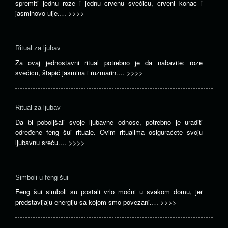
spremiti jednu roze i jednu crvenu svećicu, crveni konac i
jasminovo ulje.…
>>>>
Ritual za ljubav
Za ovaj jednostavni ritual potrebno je da nabavite: roze
svećicu, štapić jasmina i ruzmarin.…
>>>>
Ritual za ljubav
Da bi poboljšali svoje ljubavne odnose, potrebno je uraditi
određene feng šui rituale. Ovim ritualima osiguraćete svoju
ljubavnu sreću.…
>>>>
Simboli u feng šui
Feng šui simboli su postali vrlo moćni u svakom domu, jer
predstavljaju energiju sa kojom smo povezani.…
>>>>