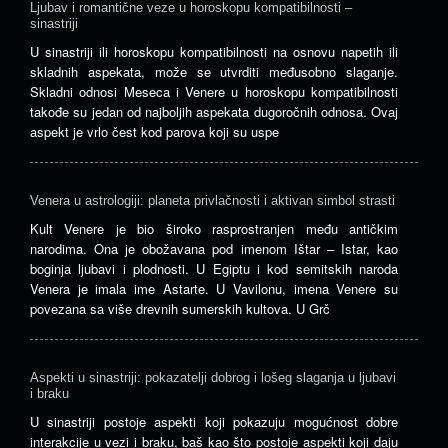
Ljubav i romantične veze u horoskopu kompatibilnosti –
sinastriji
U sinastriji ili horoskopu kompatibilnosti na osnovu napetih ili
skladnih aspekata, može se utvrditi međusobno slaganje.
Skladni odnosi Meseca i Venere u horoskopu kompatibilnosti
takođe su jedan od najboljih aspekata dugoročnih odnosa. Ovaj
aspekt je vrlo čest kod parova koji su uspe
Venera u astrologiji: planeta privlačnosti i aktivan simbol strasti
Kult Venere je bio široko rasprostranjen među antičkim
narodima. Ona je obožavana pod imenom Ištar – Istar, kao
boginja ljubavi i plodnosti. U Egiptu i kod semitskih naroda
Venera je imala ime Astarte. U Vavilonu, imena Venere su
povezana sa više drevnih sumerskih kultova. U Grč
Aspekti u sinastriji: pokazatelji dobrog i lošeg slaganja u ljubavi
i braku
U sinastriji postoje aspekti koji pokazuju mogućnost dobre
interakcije u vezi i braku, baš kao što postoje aspekti koji daju