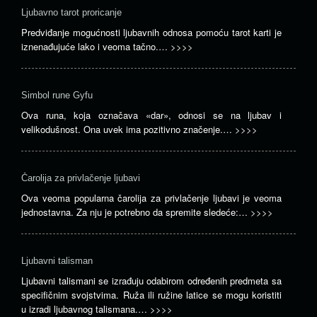
Ljubavno tarot proricanje
Predviđanje mogućnosti ljubavnih odnosa pomoću tarot karti je
iznenađujuće lako i veoma tačno.…
>>>>
Simbol rune Gyfu
Ova runa, koja označava «dar», odnosi se na ljubav i
velikodušnost. Ona uvek ima pozitivno značenje.…
>>>>
Čarolija za privlačenje ljubavi
Ova veoma popularna čarolija za privlačenje ljubavi je veoma
jednostavna. Za nju je potrebno da spremite sledeće:…
>>>>
Ljubavni talisman
Ljubavni talismani se izrađuju odabirom određenih predmeta sa
specifičnim svojstvima. Ruža ili ružine latice se mogu koristiti
u izradi ljubavnog talismana.…
>>>>