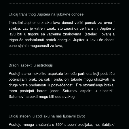
Uticaj tranzitnog Jupitera na ljubavne odnose
Tranzitni Jupiter u znaku lava donosi veliki pomak za ovna i
strelca. Lav je vatreni znak, što znači da će tranzitni Jupiter u
lavu biti u trigonu sa vatrenim znakovima (strelac i ovan) a
trigon će podstaknuti protok energije. Jupiter u Lavu će doneti
puno sjajnih mogućnosti za lava,
Bračni aspekti u astrologiji
Postoji samo nekoliko aspekata između partnera koji podstiču
potencijalni brak, pa čak i onda, oni takođe mogu ukazivati ​​na
druge vrste predanosti ili posvećenosti. Pre ozvaničenja braka,
mora postojati barem jedan Saturnov aspekt u sinastriji.
Saturnovi aspekti mogu biti deo svakog
Uticaj stepeni u zodijaku na naš ljubavni život
Postoje mnoga značenja o 360° stepeni zodijaka, no, Sabijski