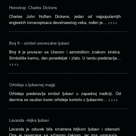
Horoskop: Charles Dickens
Charles John Huffam Dickens, jedan od najpopularnijih
engleskih romanopisaca devetnaestog veka, rođen je…
>>>>
Broj 9 – simbol univerzalne ljubavi
Broj 9 je povezan sa Uranom i astrološkim znakom strelca.
Simboliše karmu, dan ponedeljak i zlato. U tarotu predstavlja…
>>>>
Orhideja u ljubavnoj magiji
Orhideja predstavlja simbol ljubavi u zapadnoj tradiciji. Od
davnina se osušen koren orhideje koristio u ljubavnim…
>>>>
Lavanda –biljka ljubavi
Lavanda je oduvek bila smatrana biljkom ljubavi i odanosti.
Ona je povezana sa srčanom čakrom, jer ima umirujuće…