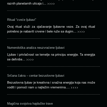
raznih planetarnih uticaja i…
>>>>
Ritual “cveće ljubavi”
Ovaj ritual služi za ojačavanje ljubavne veze. Za ovaj ritual
potrebno je nabaviti crvene i bele ruže sa dugim…
>>>>
Numerološka analiza neuzvraćene ljubavi
Ljubav i privlačnost se temelje na principu energije. Ta energija
se definiše…
>>>>
Srčana čakra – centar bezuslovne ljubavi
Bezuslovna ljubav je kreativna i snažna energija koja nas može
voditi i pomoći nam u najtežim vremenima.…
>>>>
Magična svojstva hajdučke trave