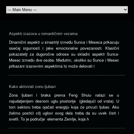
Aspekti izazova u romantičnim vezama
Dinamični aspekti u sinastriji između Sunca i Meseca prikazuju
osećaj sigurnosti i jake emocionalne povezanosti. Klasični
pokazatelji za dugoročne odnose su skladni aspekti Sunca-
Mesec između dve osobe. Međutim, ukoliko su Sunce i Mesec
prikazani izazovnim aspektima to može delovati i
Kako aktivirati zonu ljubavi
Zona ljubavi i braka prema Feng Shuiu nalazi se u
najudaljenijem desnom uglu prostorije (gledajući od vrata). U
tom sektoru treba ojačati energiju koja će privući ljubav. Ako
želimo postići cilj uglovi ovog dela treba da su uvek čisti i
svetli. To je područje elementa Zemlje, koja h