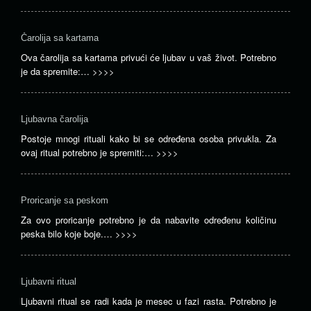
Čarolija sa kartama
Ova čarolija sa kartama privući će ljubav u vaš život. Potrebno
je da spremite:…
>>>>
Ljubavna čarolija
Postoje mnogi rituali kako bi se određena osoba privukla. Za
ovaj ritual potrebno je spremiti:…
>>>>
Proricanje sa peskom
Za ovo proricanje potrebno je da nabavite određenu količinu
peska bilo koje boje.…
>>>>
Ljubavni ritual
Ljubavni ritual se radi kada je mesec u fazi rasta. Potrebno je