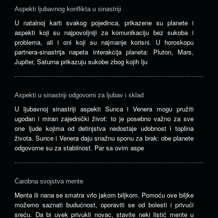
Aspekti ljubavnog konflikta u sinastriji
U natalnoj karti svakog pojedinca, prikazene su planete i
aspekti koji su najpovoljniji za komunikaciju bez sukoba i
problema, ali i oni koji su najmanje korisni. U horoskopu
partnera-sinastrija napeta interakcija planeta: Pluton, Mars,
Jupiter, Saturna prikazuju sukobe zbog kojih lju
Aspekti u sinastriji odgovorni za ljubav i sklad
U ljubavnoj sinastriji aspekti Sunca i Venera mogu pružiti
ugodan i miran zajednički život: to je posebno važno za sve
one ljude kojima od detinjstva nedostaje udobnost i toplina
života. Sunce i Venera daju snažnu sponu za brak: obe planete
odgovorne su za stabilnost. Par sa ovim aspe
Čarobna svojstva mente
Menta ili nana se smatra vrlo jakom biljkom. Pomoću ove biljke
možemo saznati budućnost, oporaviti se od bolesti i privući
sreću. Da bi uvek privukli novac, stavite neki listić mente u