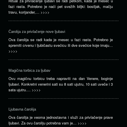
Ritual za privlačenje ljubavi se radi petkom, kada je mesec u
fazi rasta. Potrebno je naći pet svežih biljki: bosiljak, mačju
travu, korijander,…
>>>>
Čarolija za privlačenje nove ljubavi
Ova čarolija se radi kada je mesec u fazi rasta. Potrebno je
spremiti crvenu i ljubičastu svećicu ili dve svećice koje imaju…
>>>>
Magična torbica za ljubav
Ovu magičnu torbicu treba napraviti na dan Venere, boginje
ljubavi. Konkretni venerini sati su 8 sati ujutru, 10 sati uveče i 3
sata ujutru.…
>>>>
Ljubavna čarolija
Ova čarolija je veoma jednostavna i služi za privlačenje prave
ljubavi. Za ovu čaroliju potrebna vam je…
>>>>