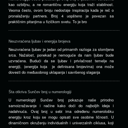
kao ozbiljnu, a ne romantičnu energiju koja traži stabilnost.
Veoma često, ovom broju nedostaje inspiracija kada je reč o
pronalaženju partnera. Broj 4 uopšteno je povezan sa
praktičnim pitanjima u fizičkom svetu. To je bro
Neuzvraćena ljubav i energija brojeva
Neuzvraćena ljubav je jedan od primarnih razloga za slomljena
srca. Nažalost, ponekad je nemoguće da nam ljubav bude
uzvraćena. Budući da se ljubav i privlačnost temelje na
energiji, (energija koja je definisana brojevima) ona može
dovesti do međusobnog uklapanja i savršenog slaganja
Šta otkriva Sunčev broj u numerologiji
U numerologiji Sunčev broj pokazuje naše prirodno
samoizražavanje i načine kako doći do najboljih ideja i
nadahnuća. Ovaj broj u sebi ima određenu numerološku
energiju kroz koju se mogu opisati sve osobine ličnosti. U
dinamičnom okruženju individualnih i univerzalnih ciklusa, koji