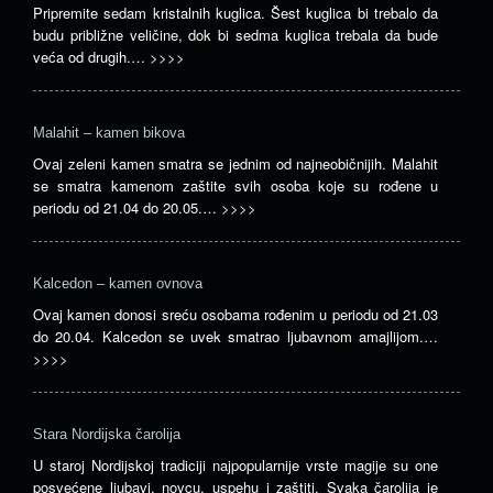
Pripremite sedam kristalnih kuglica. Šest kuglica bi trebalo da
budu približne veličine, dok bi sedma kuglica trebala da bude
veća od drugih.…
>>>>
Malahit – kamen bikova
Ovaj zeleni kamen smatra se jednim od najneobičnijih. Malahit
se smatra kamenom zaštite svih osoba koje su rođene u
periodu od 21.04 do 20.05.…
>>>>
Kalcedon – kamen ovnova
Ovaj kamen donosi sreću osobama rođenim u periodu od 21.03
do 20.04. Kalcedon se uvek smatrao ljubavnom amajlijom.…
>>>>
Stara Nordijska čarolija
U staroj Nordijskoj tradiciji najpopularnije vrste magije su one
posvećene ljubavi, novcu, uspehu i zaštiti. Svaka čarolija je