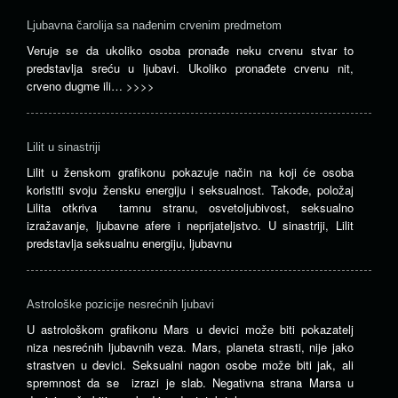
Ljubavna čarolija sa nađenim crvenim predmetom
Veruje se da ukoliko osoba pronađe neku crvenu stvar to
predstavlja sreću u ljubavi. Ukoliko pronađete crvenu nit,
crveno dugme ili…
>>>>
Lilit u sinastriji
Lilit u ženskom grafikonu pokazuje način na koji će osoba
koristiti svoju žensku energiju i seksualnost. Takođe, položaj
Lilita otkriva tamnu stranu, osvetoljubivost, seksualno
izražavanje, ljubavne afere i neprijateljstvo. U sinastriji, Lilit
predstavlja seksualnu energiju, ljubavnu
Astrološke pozicije nesrećnih ljubavi
U astrološkom grafikonu Mars u devici može biti pokazatelj
niza nesrećnih ljubavnih veza. Mars, planeta strasti, nije jako
strastven u devici. Seksualni nagon osobe može biti jak, ali
spremnost da se izrazi je slab. Negativna strana Marsa u