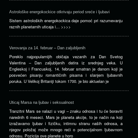
Astrološke energokockice otkrivaju period sreće i ljubavi
Sistem astroloških energokockica daje pomoć pri razumevanju
raznih planetarnih uticaja i…
>>>>
Verovanja za 14. februar – Dan zaljubljenih
Poreklo najpopularnijih običaja vezanih za Dan Svetog
Valentina – Dan zaljubljenih datira iz srednjeg veka. U
Engleskoj i Francuskoj, 14. februar smatran je danom koji je
posvećen pisanju romantičnih pisama i slanjem ljubavnih
poruka. U Velikoj Britaniji tokom 1700. je bio aktuelan je
Uticaj Marsa na ljubav i seksualnost
Tranzitni Mars se nalazi u vagi – znaku odnosa i tu će boraviti
narednih 6 meseci. Mars je planeta akcije, to je način na koji
izražavamo ljubav i fizičku, intimnu stranu naših odnosa, a
njegov položaj može mnogo reći o potencijalnom ljubavnom
odnosu. Pozicija ove planete u horo