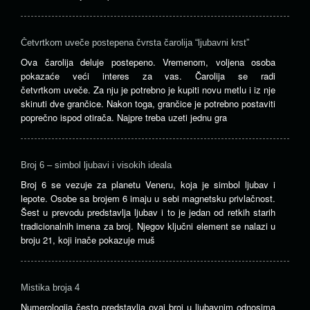
Četvrtkom uveče postepena čvrsta čarolija “ljubavni krst”
Ova čarolija deluje postepeno. Vremenom, voljena osoba
pokazaće veći interes za vas. Čarolija se radi
četvrtkom uveče. Za nju je potrebno je kupiti novu metlu i iz nje
skinuti dve grančice. Nakon toga, grančice je potrebno postaviti
poprečno ispod otirača. Najpre treba uzeti jednu gra
Broj 6 – simbol ljubavi i visokih ideala
Broj 6 se vezuje za planetu Veneru, koja je simbol ljubav i
lepote. Osobe sa brojem 6 imaju u sebi magnetsku privlačnost.
Šest u prevodu predstavlja ljubav i to je jedan od retkih starih
tradicionalnih imena za broj. Njegov ključni element se nalazi u
broju 21, koji inače pokazuje muš
Mistika broja 4
Numerologija često predstavlja ovaj broj u ljubavnim odnosima