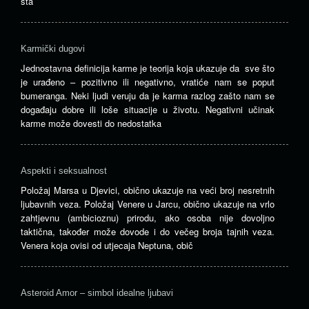
sta
Karmički dugovi
Jednostavna definicija karme je teorija koja ukazuje da sve što
je urađeno – pozitivno ili negativno, vratiće nam se poput
bumeranga. Neki ljudi veruju da je karma razlog zašto nam se
događaju dobre ili loše situacije u životu. Negativni učinak
karme može dovesti do nedostatka
Aspekti i seksualnost
Položaj Marsa u Djevici, obično ukazuje na veći broj nesretnih
ljubavnih veza. Položaj Venere u Jarcu, obično ukazuje na vrlo
zahtjevnu (ambicioznu) prirodu, ako osoba nije dovoljno
taktična, također može dovode i do večeg broja tajnih veza.
Venera koja ovisi od utjecaja Neptuna, obič
Asteroid Amor – simbol idealne ljubavi