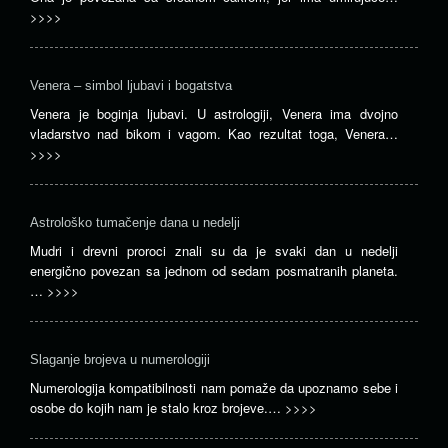
>>>>
Venera – simbol ljubavi i bogatstva
Venera je boginja ljubavi. U astrologiji, Venera ima dvojno
vladarstvo nad bikom i vagom. Kao rezultat toga, Venera…
>>>>
Astrološko tumačenje dana u nedelji
Mudri i drevni proroci znali su da je svaki dan u nedelji
energično povezan sa jednom od sedam posmatranih planeta.
…
>>>>
Slaganje brojeva u numerologiji
Numerologija kompatibilnosti nam pomaže da upoznamo sebe i
osobe do kojih nam je stalo kroz brojeve.…
>>>>