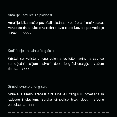
Amajlije i amuleti za plodnost
Amajlija bika može povećati plodnost kod žena i muškaraca.
Veruje se da amulet bika treba staviti ispod kreveta pre vođenja
ljubavi.…
>>>>
Korišćenje kristala u feng šuiu
Kristali se koriste u feng šuiu na različite načine, a sve sa
samo jednim ciljem – stvoriti dobru feng šui energiju u vašem
domu.…
>>>>
Simbol svrake u feng šuiu
Svraka je simbol sreće u Kini. Ona je u feng šuiu povezana sa
radošću i slavljem. Svraka simboliše brak, decu i srećnu
porodicu.…
>>>>