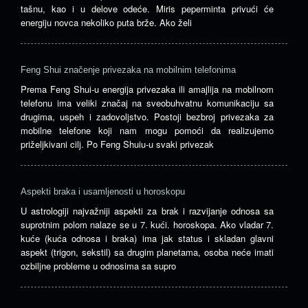
tašnu, kao i u delove odeće. Miris peperminta privući će
energiju novca nekoliko puta brže. Ako želi
Feng Shui značenje privezaka na mobilnim telefonima
Prema Feng Shui-u energija privezaka ili amajlija na mobilnom
telefonu ima veliki značaj na sveobuhvatnu komunikaciju sa
drugima, uspeh i zadovoljstvo. Postoji bezbroj privezaka za
mobilne telefone koji nam mogu pomoći da realizujemo
priželjkivani cilj. Po Feng Shuiu-u svaki privezak
Aspekti braka i usamljenosti u horoskopu
U astrologiji najvažniji aspekti za brak i razvijanje odnosa sa
suprotnim polom nalaze se u 7. kući. horoskopa. Ako vladar 7.
kuće (kuća odnosa i braka) ima jak status i skladan glavni
aspekt (trigon, sekstil) sa drugim planetama, osoba neće imati
ozbiljne probleme u odnosima sa supro