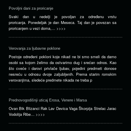
Povoljni dani za proricanje
Svaki dan u nedelji je povoljan za određenu vrstu
proricanja. Ponedeljak je dan Meseca. Taj dan je povezan sa
proricanjem u vezi doma,…
>>>>
Verovanja za ljubavne poklone
Postoje određeni pokloni koje nikad ne bi smo smeli da damo
osobi sa kojom želimo da ostvarimo dug i srećan odnos. Kao
što cveće i darovi privlače ljubav, pojedini predmeti donose
nesreću u odnosu dvoje zaljubljenih. Prema starim romskim
verovanjima, sledeće predmete nikada ne treba p
Prednovogodišnji uticaj Erosa, Venere i Marsa
Ovan Bik Blizanci Rak Lav Devica Vaga Škorpija Strelac Jarac
Vodolija Ribe…
>>>>