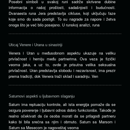
Posebni simboli u svakoj runi sadrže skrivene dubine
informacija o našoj prošlosti, sadašnjosti i budućnosti.
Dvanaesta runa Jera predstavlja cikluse, koji uključuju faze
koje smo do sada postigli. To su nagrade za napore i žetva
onoga što je već bilo posejano. U runskoj analizi, runa
Uticaj Venere i Urana u sinastriji
Venera i Uran u međusobnom aspektu ukazuje na veliku
privlačnost i hemiju među partnerima. Ova veza je fizički
veoma jaka, a uz to, ovde je prisutna velika seksualna
privlačnost. Uran predstavlja slobodu i nezavisnost, ima prezir
prema tradiciji, dok Venera traži sklad i saradnju. Ven
Saturnovi aspekti u ljubavnom slaganju
Saturn ima reptuaciju kontrole, ali ista energija pomaže da se
osigura poverenje i ljubavni odnos dobro funkcioniše. Takođe je
realno očekivati ​​da će osoba morati da se prilagodi partneru
kako bi bila srećna sa njim i obrnuto. Saturn sa Marsom i
Saturn sa Mesecom je nagoveštaj veoma