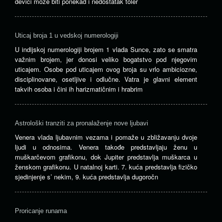
devici može biti ponekad i nedostatak toler
Uticaj broja 1 u vedskoj numerologiji
U indijskoj numerologiji brojem 1 vlada Sunce, zato se smatra
važnim brojem, jer donosi veliko bogatstvo pod njegovim
uticajem. Osobe pod uticajem ovog broja su vrlo ambiciozne,
disciplinovane, osetljive i odlučne. Vatra je glavni element
takvih osoba i čini ih harizmatičnim i hrabrim
Astrološki tranziti za pronalaženje nove ljubavi
Venera vlada ljubavnim vezama i pomaže u zbližavanju dvoje
ljudi u odnosima. Venera takođe predstavljaju ženu u
muškarčevom grafikonu, dok Jupiter predstavlja muškarca u
ženskom grafikonu. U natalnoj karti. 7. kuća predstavlja fizičko
sjedinjenje s’ nekim, 9. kuća predstavlja dugoročn
Proricanje runama