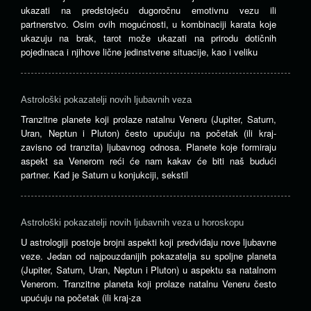
ukazati na predstojeću dugoročnu emotivnu vezu ili
partnerstvo. Osim ovih mogućnosti, u kombinaciji karata koje
ukazuju na brak, tarot može ukazati na prirodu dotičnih
pojedinaca i njihove lične jedinstvene situacije, kao i veliku
Astrološki pokazatelji novih ljubavnih veza
Tranzitne planete koji prolaze ​​natalnu Veneru (Jupiter, Saturn,
Uran, Neptun i Pluton) često upućuju na početak (ili kraj-
zavisno od tranzita) ljubavnog odnosa. Planete koje formiraju
aspekt sa Venerom reći će nam kakav će biti naš budući
partner. Kad je Saturn u konjukciji, sekstil
Astrološki pokazatelji novih ljubavnih veza u horoskopu
U astrologiji postoje brojni aspekti koji predviđaju nove ljubavne
veze. Jedan od najpouzdanijih pokazatelja su spoljne planeta
(Jupiter, Saturn, Uran, Neptun i Pluton) u aspektu sa natalnom
Venerom. Tranzitne planeta koji prolaze ​​natalnu Veneru često
upućuju na početak (ili kraj-za