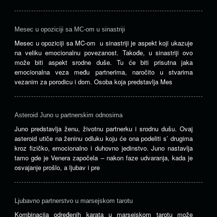
Mesec u opoziciji sa MC-om u sinastriji
Mesec u opoziciji sa MC-om u sinastriji je aspekt koji ukazuje
na veliku emocionalnu povezanost. Takođe, u sinastriji ovo
može biti aspekt srodne duše. Tu će biti prisutna jaka
emocionalna veza među partnerima, naročito u stvarima
vezanim za porodicu i dom. Osoba koja predstavlja Mes
Asteroid Juno u partnerskim odnosima
Juno predstavlja ženu, životnu partnerku i srodnu dušu. Ovaj
asteroid utiče na ženinu odluku koju će ona podeliti s’ drugima
kroz fizičko, emocionalno i duhovno jedinstvo. Juno nastavlja
tamo gde je Venera započela – nakon faze udvaranja, kada je
osvajanje prošlo, a ljubav i pre
Ljubavno partnerstvo u marsejskom tarotu
Kombinacija određenih karata u marsejskom tarotu može