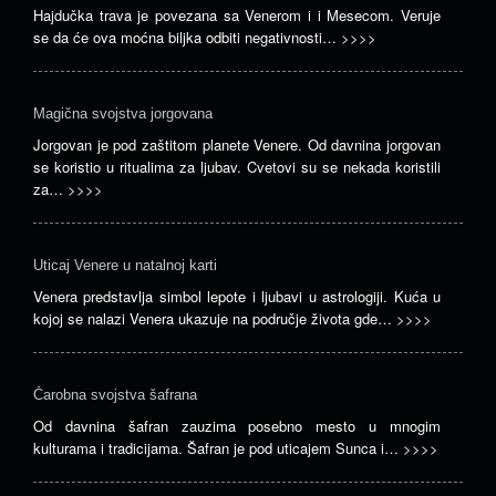
Hajdučka trava je povezana sa Venerom i i Mesecom. Veruje
se da će ova moćna biljka odbiti negativnosti…
>>>>
Magična svojstva jorgovana
Jorgovan je pod zaštitom planete Venere. Od davnina jorgovan
se koristio u ritualima za ljubav. Cvetovi su se nekada koristili
za…
>>>>
Uticaj Venere u natalnoj karti
Venera predstavlja simbol lepote i ljubavi u astrologiji. Kuća u
kojoj se nalazi Venera ukazuje na područje života gde…
>>>>
Čarobna svojstva šafrana
Od davnina šafran zauzima posebno mesto u mnogim
kulturama i tradicijama. Šafran je pod uticajem Sunca i…
>>>>