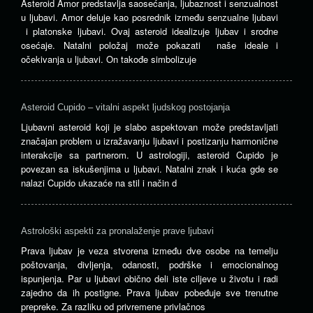
Asteroid Amor predstavlja saosećanja, ljubaznost i senzualnost
u ljubavi. Amor deluje kao posrednik između senzualne ljubavi
i platonske ljubavi. Ovaj asteroid idealizuje ljubav i srodne
osećaje. Natalni položaj može pokazati naše ideale i
očekivanja u ljubavi. On takođe simbolizuje
Asteroid Cupido – vitalni aspekt ljudskog postojanja
Ljubavni asteroid koji je slabo aspektovan može predstavljati
značajan problem u izražavanju ljubavi i postizanju harmonične
interakcije sa partnerom. U astrologiji, asteroid Cupido je
povezan sa iskušenjima u ljubavi. Natalni znak i kuća gde se
nalazi Cupido ukazaće na stil i način d
Astrološki aspekti za pronalaženje prave ljubavi
Prava ljubav je veza stvorena između dve osobe na temelju
poštovanja, divljenja, odanosti, podrške i emocionalnog
ispunjenja. Par u ljubavi obično deli iste ciljeve u životu i radi
zajedno da ih postigne. Prava ljubav pobeđuje sve trenutne
prepreke. Za razliku od privremene privlačnos