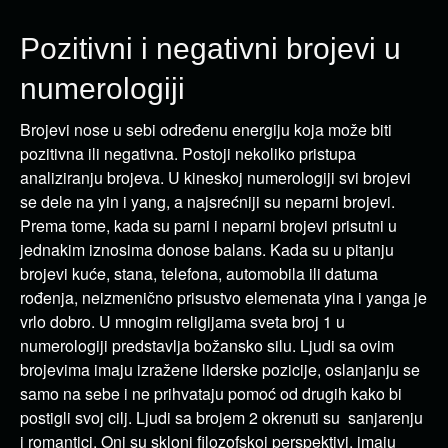
Pozitivni i negativni brojevi u
numerologiji
Brojevi nose u sebi određenu energiju koja može biti
pozitivna ili negativna. Postoji nekoliko pristupa
analiziranju brojeva. U kineskoj numerologiji svi brojevi
se dele na yin i yang, a najsrećniji su neparni brojevi.
Prema tome, kada su parni i neparni brojevi prisutni u
jednakim iznosima donose balans. Kada su u pitanju
brojevi kuće, stana, telefona, automobila ili datuma
rođenja, neizmenično prisustvo elemenata yina i yanga je
vrlo dobro. U mnogim religijama sveta broj 1 u
numerologiji predstavlja božansko silu. Ljudi sa ovim
brojevima imaju izražene liderske pozicije, oslanjanju se
samo na sebe i ne prihvataju pomoć od drugih kako bi
postigli svoj cilj. Ljudi sa brojem 2 okrenuti su sanjarenju
i romantici. Oni su skloni filozofskoj perspektivi, imaju