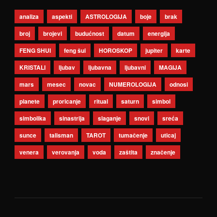
analiza
aspekti
ASTROLOGIJA
boje
brak
broj
brojevi
budućnost
datum
energija
FENG SHUI
feng šui
HOROSKOP
jupiter
karte
KRISTALI
ljubav
ljubavna
ljubavni
MAGIJA
mars
mesec
novac
NUMEROLOGIJA
odnosi
planete
proricanje
ritual
saturn
simbol
simbolika
sinastrija
slaganje
snovi
sreća
sunce
talisman
TAROT
tumačenje
uticaj
venera
verovanja
voda
zaštita
značenje