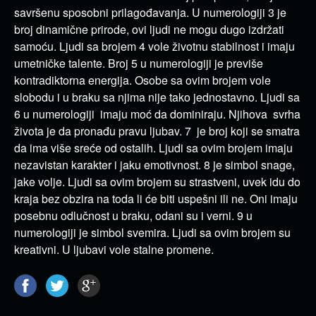
savršenu sposobni prilagođavanja. U numerologiji 3 je
broj dinamične prirode, ovi ljudi ne mogu dugo izdržati
samoću. Ljudi sa brojem 4 vole životnu stabilnost i imaju
umetničke talente. Broj 5 u numerologiji je previše
kontradiktorna energija. Osobe sa ovim brojem vole
slobodu i u braku sa njima nije tako jednostavno. Ljudi sa
6 u numerologiji imaju moć da dominiraju. Njihova svrha
života je da pronađu pravu ljubav. 7 je broj koji se smatra
da ima više sreće od ostalih. Ljudi sa ovim brojem imaju
nezavistan karakter i jaku emotivnost. 8 je simbol snage,
jake volje. Ljudi sa ovim brojem su strastveni, uvek idu do
kraja bez obzira na toda li će biti uspešni ili ne. Oni imaju
posebnu odlučnost u braku, odani su i verni. 9 u
numerologiji je simbol svemira. Ljudi sa ovim brojem su
kreativni. U ljubavi vole stalne promene.