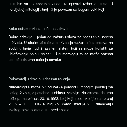
Isus bio sa 13 apostola. Juda, 13 apostol izdao je Isusa. U
nordijskoj mitologiji, broj 13 je povezan sa bogom Loki koji
Kako datum rođenja utiče na zdravlje
Dobro zdravlje – jedan od važnih uslova za postizanje uspeha
u životu. U starim učenjima otkriven je važan uticaj brojeva na
sudbinu broja ljudi i razvijen sistem koji se može koristiti za
ublažavanje bola i bolesti. U numerologiji to se može saznati
pomoću datuma rođenja čoveka
Pokazatelji zdravlja u datumu rođenja
Numerologija može biti od velike pomoći u mnogim područjima
našeg života, a posebno u oblasti zdravlja. Na osnovu datuma
rođenja, na primer, 23.10.1963, broj koji treba uzeti je samo broj
23: 2 + 3 = 5. Dakle, broj koji ćemo uzeti je 5. U tumačenju
svakog broja opisane su predispozic