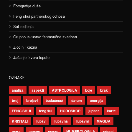
Fotografije duše
Feng shui partnerskog odnosa
Sat rodjenja
Grupno iskustvo fantastične svetlosti
Zločin i kazna
Jačanje izvora lepote
OZNAKE
analiza
aspekti
ASTROLOGIJA
boje
brak
broj
brojevi
budućnost
datum
energija
FENG SHUI
feng šui
HOROSKOP
jupiter
karte
KRISTALI
ljubav
ljubavna
ljubavni
MAGIJA
mars
mesec
novac
NUMEROLOGIJA
odnosi