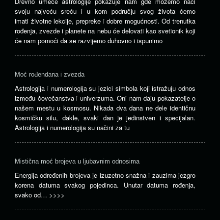
Drevno umeće astrologije pokazuje nam gde možemo naći
svoju najveću sreću i u kom području svog života ćemo
imati životne lekcije, prepreke i dobre mogućnosti. Od trenutka
rođenja, zvezde i planete na nebu će delovati kao svetionik koji
će nam pomoći da se razvijemo duhovno i ispunimo
Moć rođendana i zvezda
Astrologija i numerologija su jezici simbola koji istražuju odnos
između čovečanstva i univerzuma. Oni nam daju pokazatelje o
našem mestu u kosmosu. Nikada dva dana ne dele identičnu
kosmičku silu, dakle, svaki dan je jedinstven i specijalan.
Astrologija i numerologija su načini za tu
Mistična moć brojeva u ljubavnim odnosima
Energija određenih brojeva je izuzetno snažna i zauzima jezgro
korena datuma svakog pojedinca. Unutar datuma rođenja,
svako od…
>>>>