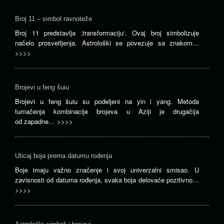
Broj 11 – simbol ravnoteže
Broj 11 predstavlja ‚transformaciju‘. Ovaj broj simbolizuje
načelo prosvetljenja. Astrološki se povezuje sa znakom…
>>>>
Brojevi u feng šuiu
Brojevi u feng šuiu su podeljeni na yin i yang. Metoda
tumačenja kombinacije brojeva u Aziji je drugačija
od zapadne…
>>>>
Uticaj boja prema datumu rođenja
Boje imaju važno značenje i svoj univerzalni smisao. U
zavisnosti od datuma rođenja, svaka boja delovaće pozitivno…
>>>>