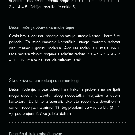
sudbinski broj će biti jednak broju: 2 + 3 + 1 + 2 + 2 + 0 + 1 +
3 = 14 = 5. Dobijen rezultat je dakle 5,
Datum rođenja otkriva karmičke tajne
Svaki broj u datumu rođenja pokazuje uticaje karme i karmičke
periode. Za izračunavanje karmičkih uticaja moramo sabrati
dan, mesec i godinu rođenja. Ako ste rođeni 10. maja 1973.
tada morate zbrojiti brojeve sledećim redom: 10 + 5 + 1 + 9 + 7
+ 3 = 35. Imajte na umu da prilikom izrač
Šta otkriva datum rođenja u numerologiji
Datum rođenja, može odrediti sa kakvim problemima se ljudi
mogu suočiti u životu, zbog nedostatka inicijative u svom
karakteru. Da bi to izračunali, ako ste rođeni sa dvocifrenim
danom rođenja, na primer 13- tog problemi za vas će biti (3 – 1
=) pod brojem 2. Ako je broj datum
Feng Shui: kako privući novac