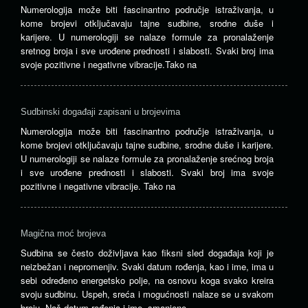
Numerologija može biti fascinantno područje istraživanja, u
kome brojevi otključavaju tajne sudbine, srodne duše i
karijere. U numerologiji se nalaze formule za pronalaženje
sretnog broja i sve urođene prednosti i slabosti. Svaki broj ima
svoje pozitivne i negativne vibracije.Tako na
Sudbinski događaji zapisani u brojevima
Numerologija može biti fascinantno područje istraživanja, u
kome brojevi otključavaju tajne sudbine, srodne duše i karijere.
U numerologiji se nalaze formule za pronalaženje srećnog broja
i sve urođene prednosti i slabosti. Svaki broj ima svoje
pozitivne i negativne vibracije. Tako na
Magična moć brojeva
Sudbina se često doživljava kao fiksni sled događaja koji je
neizbežan i nepromenjiv. Svaki datum rođenja, kao i ime, ima u
sebi određeno energetsko polje, na osnovu koga svako kreira
svoju sudbinu. Uspeh, sreća i mogućnosti nalaze se u svakom
broju. Naš datum rođenja i ime, smanjeno