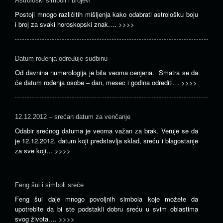
Astrološki simboli i brojevi
Postoji mnogo različitih mišljenja kako odabrati astrološku boju
i broj za svaki horoskopski znak.…
>>>>
Datum rođenja određuje sudbinu
Od davnina numerologija je bila veoma cenjena. Smatra se da
će datum rođenja osobe – dan, mesec i godina odrediti…
>>>>
12.12.2012 – srećan datum za venčanje
Odabir srećnog datuma je veoma važan za brak. Veruje se da
je 12.12.2012. datum koji predstavlja sklad, sreću i blagostanje
za sve koji…
>>>>
Feng šui i simboli sreće
Feng šui daje mnogo povoljnih simbola koje možete da
upotrebite da bi ste podstakli dobru sreću u svim oblastima
svog života.…
>>>>