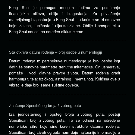
Feng Shui je pomogao mnogim ljudima za postizanje
finansijskih ciljeva, obilja i blagostanja. Za privlačenje
materijalnog blagostanja u Feng Shui – u koriste se tri osnovne
boje: zelena, ljubičasta i nijanse zlatne. Obilje i prosperitet u
Feng Shui odnosi na određen ciklus eleme
Šta otkriva datum rođenja – broj osobe u numerologiji
Datum rođenja iz perspektive numerologije je broj osobe koji
definiše osnovne parametre trenutne inkarnacije. On usmerava,
pomaže i vodi glavne pravce života. Datum rođenja gradi
harmoniju 3 tela: fizičkog, astralnog i mentalnog. Količina ove 3
vibracije daje broj same suštine čoveka.
Značenje Specifičnog broja životnog puta
Iza jednostavnog i opšteg broja životnog puta, postoji
Specifičan broj životnog puta. To se odnosi na određene
numeričke šifre koje čine koren strukture datuma rođenja.
Specifičan broj životnog puta nam daje najtačnije informacije u