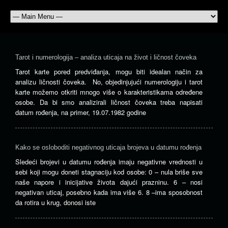
Tarot i numerologija – analiza uticaja na život i ličnost čoveka
Tarot karte pored predviđanja, mogu biti idealan način za
analizu ličnosti čoveka. No, objedinjujući numerologiju i tarot
karte možemo otkriti mnogo više o karakteristikama određene
osobe. Da bi smo analizirali ličnost čoveka treba napisati
datum rođenja, na primer, 19.07.1982 godine
Kako se osloboditi negativnog uticaja brojeva u datumu rođenja
Sledeći brojevi u datumu rođenja imaju negativne vrednosti u
sebi koji mogu doneti stagnaciju kod osobe: 0 – nula briše sve
naše napore i inicijative života dajući prazninu. 6 – nosi
negativan uticaj, posebno kada ima više 6. 8 –ima sposobnost
da rotira u krug, donosi iste