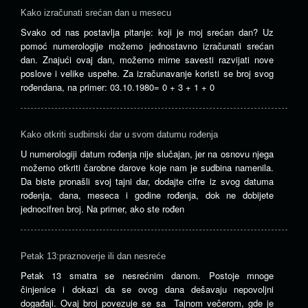
Kako izračunati srećan dan u mesecu
Svako od nas postavlja pitanje: koji je moj srećan dan? Uz
pomoć numerologije možemo jednostavno izračunati srećan
dan. Znajući ovaj dan, možemo mirne savesti razvijati nove
poslove i velike uspehe. Za izračunavanje koristi se broj svog
rođendana, na primer: 03.10.1980= 0 + 3 + 1 + 0
Kako otkriti sudbinski dar u svom datumu rođenja
U numerologiji datum rođenja nije slučajan, jer na osnovu njega
možemo otkriti čarobne darove koje nam je sudbina namenila.
Da biste pronašli svoj tajni dar, dodajte cifre iz svog datuma
rođenja, dana, meseca i godine rođenja, dok ne dobijete
jednocifren broj. Na primer, ako ste rođen
Petak 13:praznoverje ili dan nesreće
Petak 13 smatra se nesrećnim danom. Postoje mnoge
činjenice i dokazi da se ovog dana dešavaju nepovoljni
događaji. Ovaj broj povezuje se sa Tajnom večerom, gde je