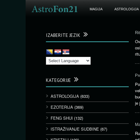
MAGIJA
ASTROLOGIJA
Ri
IZABERITE JEZIK
Ov
os
ri
Pr
KATEGORIJE
Po
ve
ASTROLOGIJA
(633)
bu
je
EZOTERIJA
(369)
FENG SHUI
(132)
Ma
ISTRAŽIVANJE SUDBINE
(67)
Ru
od
KRISTALI
(109)