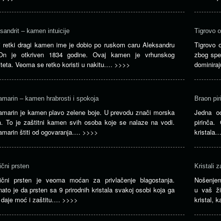
sandrit – kamen intuicije
Tigrovo 
 retki dragi kamen ime je dobio po ruskom caru Aleksandru
Tigrovo 
 On je otkriven 1834 godine. Ovaj kamen je vrhunskog
zbog spec
iteta. Veoma se retko koristi u nakitu.…
>>>>
dominira
marin – kamen hrabrosti i spokoja
Braon pir
marin je kamen plavo zelene boje. U prevodu znači morska
Jedna od
. To je zaštitni kamen svih osoba koje se nalaze na vodi.
pirinča.
marin štiti od ogovaranja.…
>>>>
kristala
čni prsten
Kristali 
ični prsten je veoma moćan za privlačenje blagostanja.
Nošenjem
ato je da prsten sa 9 prirodnih kristala svakoj osobi koja ga
u vaš ži
 daje moć i zaštitu.…
>>>>
kristal, 