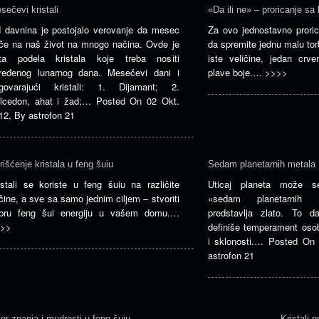
sečevi kristali
«Da ili ne» – proricanje sa 
 davnina je postojalo verovanje da mesec
Za ovo jednostavno proric
iče na naš život na mnogo načina. Ovde je
da spremite jednu malu torb
ta podela kristala koje treba nositi
iste veličine, jedan crv
ređenog lunarnog dana. Mesečevi dani i
plave boje.…
>>>>
govarajući kristali: 1. Dijamant; 2.
lcedon, ahat i žad;…
Posted On
02 Okt.
12
,
By
astrofon 21
rišćenje kristala u feng šuiu
Sedam planetarnih metala
istali se koriste u feng šuiu na različite
Uticaj planeta može se
čine, a sve sa samo jednim ciljem – stvoriti
«sedam planetarnih 
bru feng šui energiju u vašem domu.…
predstavlja zlato. To d
>>
definiše temperament osob
i sklonosti.…
Posted On
astrofon 21
or znanja i mudrosti u feng šuiu
Kristali 