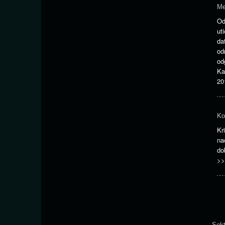
Me
Od
ut
da
od
od
Ka
20
Ko
Kr
na
do
>>
Sekt