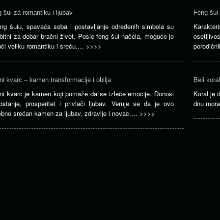
 šui za romantiku i ljubav
Feng šui
ng šuiu, spavaća soba i postavljanje određenih simbola su
Karakte
 bitni za dobar bračni život. Posle feng šui načela, moguće je
osetljiv
ući veliku romantiku i sreću.…
>>>>
porodični
ni kvarc – kamen transformacije i obilja
Beli kora
ni kvarc je kamen koji pomaže da se izleče emocije. Donosi
Koral je 
ostanje, prosperitet i privlači ljubav. Veruje se da je ovo
dnu mora
bno srećan kamen za ljubav, zdravlje i novac.…
>>>>