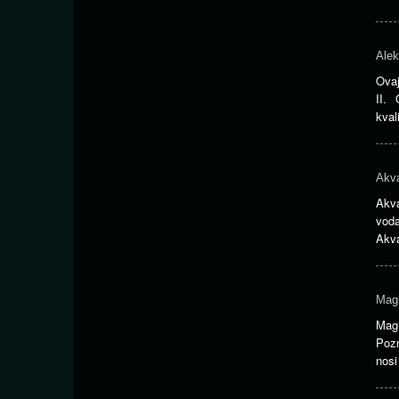
Alek
Ovaj
II.
kval
Akva
Akva
voda
Akva
Magi
Mag
Pozn
nosi