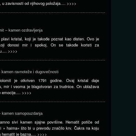
, u zavisnosti od njihovog položaja.…
>>>>
anit – kamen ozdravljenja
e plavi kristal, koji je takođe poznat kao disten. Ovo je
oji donosi mir i spokoj. On se takođe koristi za
ju.…
>>>>
– kamen ravnoteže i dugovečnosti
dolomit je otkriven 1791 godine. Ovaj kristal daje
u, mir i veoma je blagotvoran za trudnice. On ublažava
e emocije.…
>>>>
– kamen samopouzdanja
amno sivi kamen sjajne površine. Hematit potiče od
či » haima» što bi u prevodu značilo krv. Čakra na koju
ja hematit je bazna.…
>>>>