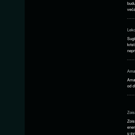
budu
već
Leko
Sugi
kris
nepr
Amaj
Amaj
od d
Zois
Zois
ener
u sv