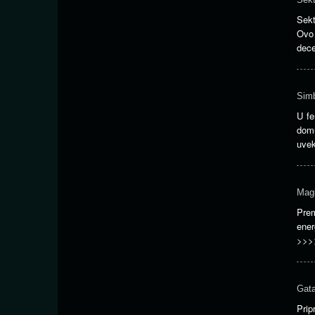
Sekt
Ovo 
dec
Simb
U fe
domu
uvek
Magi
Pre
ener
>>>
Gata
Prip