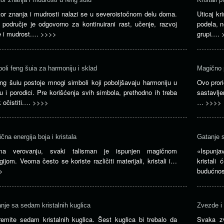
or znanja i mudrosti nalazi se u severoistočnom delu doma.
Uticaj kr
područje je odgovorno za kontinuirani rast, učenje, razvoj
podela, 
e i mudrost.…
>>>>
grupi.…
oli feng šuia za harmoniju i sklad
Magično p
ng šuiu postoje mnogi simboli koji poboljšavaju harmoniju u
Ovo prori
 i porodici. Pre korišćenja svih simbola, prethodno ih treba
sastavlje
 očistiti.…
>>>>
…
>>>>
čna energija boja i kristala
Gatanje s
ma verovanju, svaki talisman je ispunjen magičnom
«Ispunja
gijom. Veoma često se koriste različiti materijali, kristali i…
kristali
>
budućno
nje sa sedam kristalnih kuglica
Zvezde i
remite sedam kristalnih kuglica. Šest kuglica bi trebalo da
Svaka z