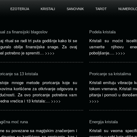
EZOTERIJA
KRISTALI
SANOVNIK
TAROT
NUMEROLO
tual za finansijski blagoslov
Podela kristala
aj ritual se radi tri puta godišnje kako bi se
Kristali su moćni isceli
iguralo obilje finansijske snage. Za ovaj
usmerite njihovu en
tual potrebno je spremiti…
>>>>
poboljšanje.…
>>>>
oricanje sa 13 kristala
Proricanje sa kristalima
stoje mnoge metode proricanja koje su
Kristali emituju vibracije
kovima korišćene za otkrivanje odgovora o
tokom vremena. Kristali m
dućnosti. Za ovo proricanje potrebna vam
pitanja i pomoći u donoše
 jedna vrećica i 13 kristala:…
>>>>
>>>>
gična moć runa
Energija kristala
ne su povezane sa magijskim značenjem i
Kristali su veoma specifi
 davnina su korišćene za proricanje, kao i
energiju u sebi koja utiče 