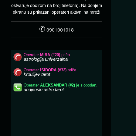
ostvaruje dodirom na broj telefona). Na donjem
ekranu su prikazani operateri aktivni na mreži
✆
0901001018