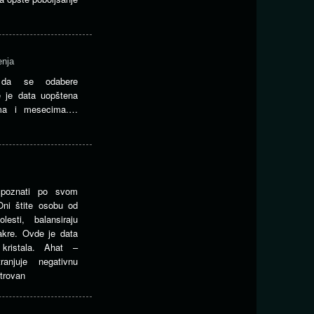
enja
 da se odabere
e je data uopštena
ama i mesecima.…
 poznati po svom
Oni štite osobu od
lesti, balansiraju
akre. Ovde je data
 kristala. Ahat –
ranjuje negativnu
 trovan