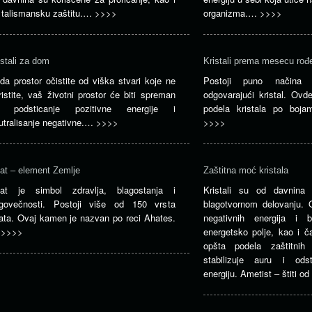
 talismansku zaštitu.…
>>>>
organizma.…
>>>>
istali za dom
Kristali prema mesecu rođ
da prostor očistite od viška stvari koje ne
Postoji puno načina
ristite, vaš životni prostor će biti spreman
odgovarajući kristal. Ovd
 podsticanje pozitivne energije i
podela kristala po boj
utralisanje negativne.…
>>>>
>>>>
at – element Zemlje
Zaštitna moć kristala
at je simbol zdravlja, blagostanja i
Kristali su od davnina
govečnosti. Postoji više od 150 vrsta
blagotvornom delovanju. 
ata. Ovaj kamen je nazvan po reci Ahates.
negativnih energija i bo
…
>>>>
energetsko polje, kao i č
opšta podela zaštitnih
stabilizuje auru i odst
energiju. Ametist – štiti od