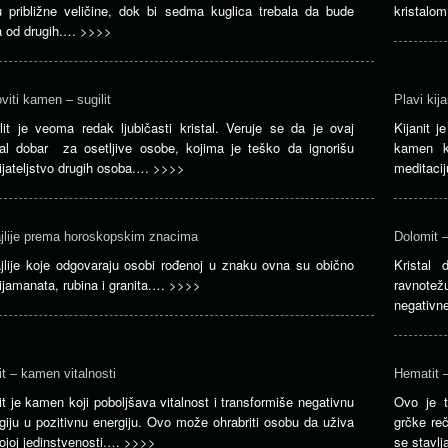
 približne veličine, dok bi sedma kuglica trebala da bude
kristalom
a od drugih.…
>>>>
viti kamen – sugilit
Plavi kij
lit je veoma redak ljubičasti kristal. Veruje se da je ovaj
Kijanit j
tal dobar za osetljive osobe, kojima je teško da ignorišu
kamen k
ijateljstvo drugih osoba.…
>>>>
meditaci
lije prema horoskopskim znacima
Dolomit 
lije koje odgovaraju osobi rođenoj u znaku ovna su obično
Kristal 
ijamanata, rubina i granita.…
>>>>
ravnotež
negativn
it – kamen vitalnosti
Hematit 
it je kamen koji poboljšava vitalnost i transformiše negativnu
Ovo je t
giju u pozitivnu energiju. Ovo može ohrabriti osobu da uživa
grčke re
ojoj jedinstvenosti.…
>>>>
se stavl