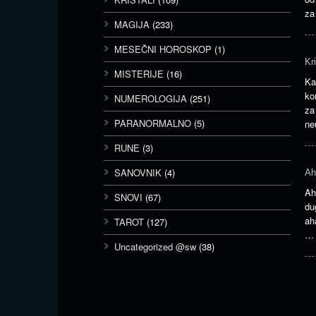
za
MAGIJA
(233)
MESEČNI HOROSKOP
(1)
Kr
MISTERIJE
(16)
Ka
ko
NUMEROLOGIJA
(251)
za
PARANORMALNO
(5)
ne
RUNE
(3)
SANOVNIK
(4)
Ah
Ah
SNOVI
(67)
du
ah
TAROT
(127)
Uncategorized @sw
(38)