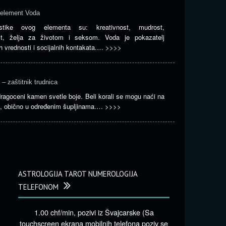
 element Voda
ristike ovog elementa su: kreativnost, mudrost,
ost, želja za životom i seksom. Voda je pokazatelj
h vrednosti i socijalnih kontakata.…
>>>>
l – zaštitnik trudnica
dragoceni kamen svetle boje. Beli korali se mogu naći na
, obično u određenim šupljinama.…
>>>>
ASTROLOGIJA TAROT NUMEROLOGIJA
TELEFONOM
1.00 chf/min, pozivi iz Švajcarske (Sa
touchscreen ekrana mobilnih telefona poziv se