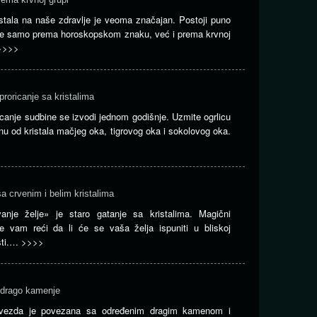
istala na naše zdravlje je veoma značajan. Postoji puno
ne samo prema horoskopskom znaku, već i prema krvnoj
>>>>
roricanje sa kristalima
canje sudbine se izvodi jednom godišnje. Uzmite ogrlicu
nu od kristala mačjeg oka, tigrovog oka i sokolovog oka.
a crvenim i belim kristalima
vanje želje» je staro gatanje sa kristalima. Magični
 će vam reći da li će se vaša želja ispuniti u bliskoj
sti.…
>>>>
 drago kamenje
vezda je povezana sa određenim dragim kamenom i