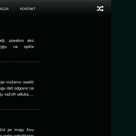
GIJA
KONTAKT
telji, posebno ako
ergiju na opšte
 koje možemo osetiti
ogu dati odgovor na
nju važnih odluka.…
čni jer imaju živu
na opšte poboljšanje