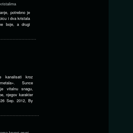
kristalima
anje, potrebno je
icu i dva kristala
ene boje, a drugi
 kanalisati kroz
metala». Sunce
aje vitalnu snagu,
e, njegov karakter
26 Sep. 2012
,
By
prema krvnoj grupi