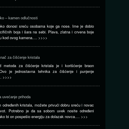
oko – kamen odlučnosti
oko donosi sreću osobama koje ga nose. Ime je dobio
ifičnih boja i šara na sebi. Plava, zlatna i crvena boje
ju kod ovog kamena.…
>>>>
inač za čišćenje kristala
 metoda za čišćenje kristala je i korišćenje braon
 Ovo je jednostavna tehnika za čišćenje i punjenje
.…
>>>>
za uvećanje prihoda
 određenih kristala, možete privući dobru sreću i novac
vot. Potrebno je da sa sobom uvek nosite određeni
kako bi on pospešio energiju za dolazak novca.…
>>>