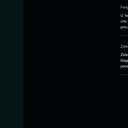
Feng
U fe
vrlo
priv
Zele
Zele
blag
pose