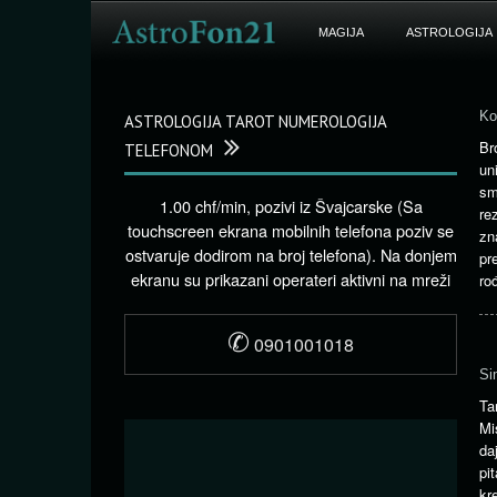
MAGIJA
ASTROLOGIJA
Ko
ASTROLOGIJA TAROT NUMEROLOGIJA
Br
TELEFONOM
un
sm
1.00 chf/min, pozivi iz Švajcarske (Sa
re
touchscreen ekrana mobilnih telefona poziv se
zn
ostvaruje dodirom na broj telefona). Na donjem
pr
ekranu su prikazani operateri aktivni na mreži
ro
✆
0901001018
Si
Ta
Mi
da
pi
kr