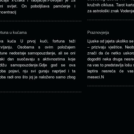
kružnih ciklusa. Tarot kar
ljni svijet. On poboljšava pamćenje i
za astrološki znak Vodenja
ncentracij
rtuna u kućama
Praznovjerja
va kuća U prvoj kući, fortuna teži
Ljuske od jajeta ukoliko se
zvijanju. Osobama s ovim položajem
– prizivaju vještice. Neo
rtune nedostaje samopouzdanje, ali se oni
znači da će netko uskoro 
aki dan suočavaju s aktivnostima koje
dogoditi neka druga nesreć
dižu samopouzdanje.Gdje god se ova
na vas to predstavlja lošu 
oba pojavi, nju svi guraju naprijed i ta
leptira nesreća će vas
oba radi ono što joj je naloženo samo zbog
meseci.N