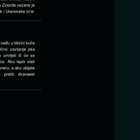
ta Zvezda vezana je
k i Uranovske izne
 nađu u blizini kuće
bično zavijanje psa
umrijeti ili će se
a. Ako leptir sleti
sreću, a ako ubijete
 pratiti dvanaest