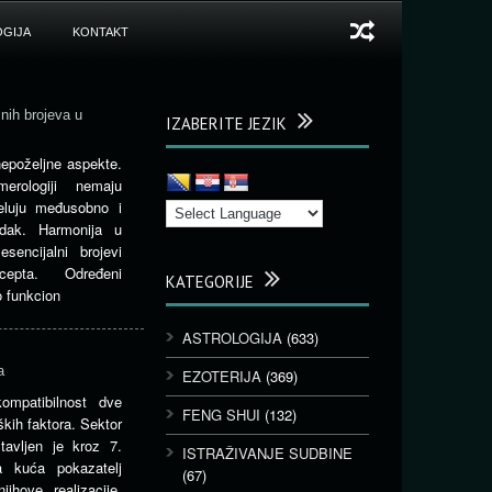
GIJA
KONTAKT
lnih brojeva u
IZABERITE JEZIK
nepoželjne aspekte.
erologiji nemaju
eluju međusobno i
edak. Harmonija u
sencijalni brojevi
ncepta. Određeni
KATEGORIJE
o funkcion
ASTROLOGIJA
(633)
a
EZOTERIJA
(369)
ompatibilnost dve
FENG SHUI
(132)
kih faktora. Sektor
tavljen je kroz 7.
ISTRAŽIVANJE SUDBINE
a kuća pokazatelj
(67)
jihove realizacije.