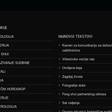
RIJE
OLOGIJA
NAJNOVIJI TEKSTOVI
ERIJA
Kamen za komunikaciju sa duhov
zaštitnicima
 SHUI
Višestruke verzije nas
AŽIVANJE SUDBINE
Omiljena boja
TALI
Zagrljaj života
JA
Fotografije duše
ČNI HOROSKOP
Feng shui partnerskog odnosa
ERIJE
Sat rodjenja
ROLOGIJA
Grupno iskustvo fantastične svetlo