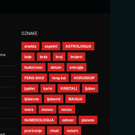
OZNAKE
analiza
aspekti
ASTROLOGIJA
ima
boje
brak
broj
brojevi
budućnost
datum
energija
FENG SHUI
feng šui
HOROSKOP
jupiter
karte
KRISTALI
ljubav
ljubavna
ljubavni
MAGIJA
mars
mesec
novac
NUMEROLOGIJA
odnosi
planete
proricanje
ritual
saturn
sti