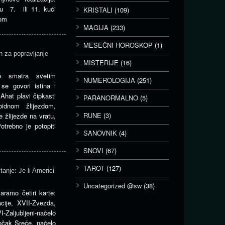
 u 7. ili 11. kući
KRISTALI
(109)
nom
MAGIJA
(233)
MESEČNI HOROSKOP
(1)
n za popravljanje
MISTERIJE
(16)
e smatra svetim
NUMEROLOGIJA
(251)
e govori istina i
.Ahat plavi čipkasti
PARANORMALNO
(5)
oidnom žlijezdom,
RUNE
(3)
e žlijezde na vratu,
trebno je potopiti
SANOVNIK
(4)
SNOVI
(67)
TAROT
(127)
je: Je li Americi
Uncategorized @sw
(38)
aramo četiri karte:
acije, XVII-Zvezda,
I-Zaljubljeni-načelo
očak Sreće, načelo