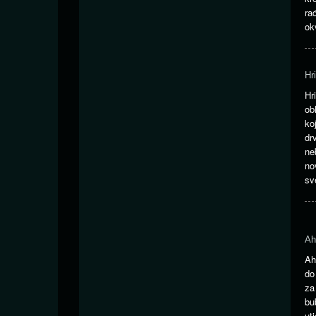
ra
ok
Hr
Hr
ob
ko
d
ne
no
sv
Ah
Ah
do
za
bu
ut