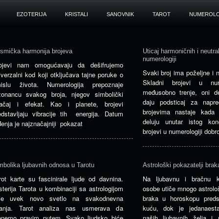
EZOTERIJA
KRISTALI
SANOVNIK
TAROT
NUMEROLO
smička harmonija brojeva
Uticaj harmoničnih i neutra
numerologiji
ojevi nam omogućavaju da dešifrujemo
Svaki broj ima poželjne i 
iverzalni kod koji otključava tajne poruke o
Skladni brojevi u num
islu života. Numerologija prepoznaje
međusobno trenje, oni d
zonancu svakog broja, njegov simbolički
daju podsticaj za napr
ačaj i efekat. Kao i planete, brojevi
brojevima nastaje kada e
edstavljaju vibracije tih energija. Datum
deluju unutar istog ko
đenja je najznačajniji pokazat
brojevi u numerologiji dobr
mbolika ljubavnih odnosa u Tarotu
Astrološki pokazatelji brak
rot karte su fascinirale ljude od davnina.
Na ljubavnu i bračnu k
sterija Tarota u kombinaciji sa astrologijom
osobe utiče mnogo astrološ
je uvek novo svetlo na svakodnevna
braka u horoskopu preds
tanja. Tarot analiza nas usmerava da
kuću, dok je jedanaest
enemo pravim putem. Svako ljudsko biće
naših ljubavnih želja i n