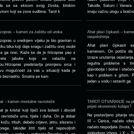
đa se sa skicom svog života, širokim
Takođe, Saturn i Venera
virom koji se zove sudbina. Tarot k
imaju važnu ulogu u brač
izopras – kamen za zaštitu od uroka
Ahat plavi čipkasti – kame
raspoloženja
izopras u srednjem vijeku je bio graviran u
Ahat plavi čipkasti s
liku bika koji daje snagu i zaštitu onoj osobi
kamenom. On potiče da s
ja ga nosi. Kaže se da je hrizopras pao s
izraze unutarnja osjećanja
rveta jabuke koje se nalazilo na
regulira probleme s tir
bu.Hrizopras predstavlja promjenu srca i
glavobolje i bolne i otečen
vu mogućnost za vas u situaciji kada je
kao i problem s grlom. Po
e beznadno. Smatra se kam
jedan u vodu i ostaviti ga
at – kamen mentalne ravnoteže
TAROT OTVARANJE na pitan
prijeti ekonomski kolaps?
at je kristal koji liječi sve bolesti i dovodi
Na postavljeno pitanje otv
 ravnoteže uma, tijela i duha. On je dobar
III – Carica, načelo vibr
 kožu, trbuh, debelo crijevo, jetru, slezenu i
načelo raspodjele života, V
brege, također štiti tijelo od nepovoljnih
slobodnog izbora, i X – T
jecaja x-zraka i radijacije.Povoljan je za