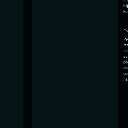
bi
ko
Fo
Pr
ra
fo
sv
po
os
os
na