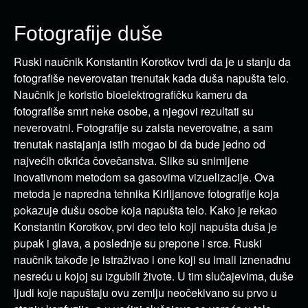
Fotografije duše
Ruski naučnik Konstantin Korotkov tvrdi da je u stanju da
fotografiše neverovatan trenutak kada duša napušta telo.
Naučnik je koristio bioelektrografičku kameru da
fotografiše smrt neke osobe, a njegovi rezultati su
neverovatni. Fotografije su zaista neverovatne, a sam
trenutak nastajanja istih mogao bi da bude jedno od
najvećih otkrića čovečanstva. Slike su snimljene
inovativnom metodom sa gasovima vizuelizacije. Ova
metoda je napredna tehnika Kirlijanove fotografije koja
pokazuje dušu osobe koja napušta telo. Kako je rekao
Konstantin Korotkov, prvi deo telo koji napušta duša je
pupak i glava, a poslednje su prepone i srce. Ruski
naučnik takođe je istraživao i one koji su imali iznenadnu
nesreću u kojoj su izgubili živote. U tim slučajevima, duše
ljudi koje napuštaju ovu zemlju neočekivano su prvo u