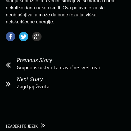
stanju konfuzije, a u većini slučajeva se varaća u telo
nekoliko dana nakon smrti. Ova pojava je zaista
neobjašnjiva, a može da bude rezultat viška
neiskorišćene energije.
Previous Story
Grupno iskustvo fantastične svetlosti
Next Story
Zagrljaj života
IZABERITE JEZIK