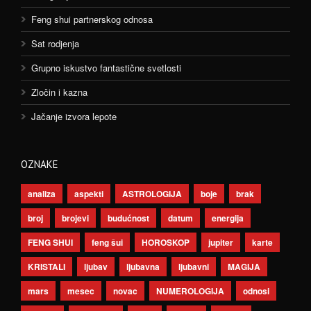
Feng shui partnerskog odnosa
Sat rodjenja
Grupno iskustvo fantastične svetlosti
Zločin i kazna
Jačanje izvora lepote
OZNAKE
analiza
aspekti
ASTROLOGIJA
boje
brak
broj
brojevi
budućnost
datum
energija
FENG SHUI
feng šui
HOROSKOP
jupiter
karte
KRISTALI
ljubav
ljubavna
ljubavni
MAGIJA
mars
mesec
novac
NUMEROLOGIJA
odnosi