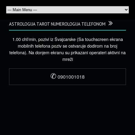
ASTROLOGIJA TAROT NUMEROLOGIJA TELEFONOM
1.00 chf/min, pozivi iz Švajcarske (Sa touchscreen ekrana
mobilnih telefona poziv se ostvaruje dodirom na broj
telefona). Na donjem ekranu su prikazani operateri aktivni na
mreži
✆
0901001018