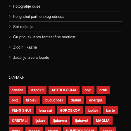
Fotografije duše
Feng shui partnerskog odnosa
Sat rodjenja
Grupno iskustvo fantastične svetlosti
Zločin i kazna
Jačanje izvora lepote
OZNAKE
analiza
aspekti
ASTROLOGIJA
boje
brak
broj
brojevi
budućnost
datum
energija
FENG SHUI
feng šui
HOROSKOP
jupiter
karte
KRISTALI
ljubav
ljubavna
ljubavni
MAGIJA
mars
mesec
novac
NUMEROLOGIJA
odnosi