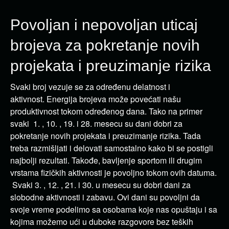
Povoljan i nepovoljan uticaj
brojeva za pokretanje novih
projekata i preuzimanje rizika
Svaki broj vezuje se za određenu delatnost i
aktivnost. Energija brojeva može povećati našu
produktivnost tokom određenog dana. Tako na primer
svaki 1. , 10. , 19. i 28. mesecu su dani dobri za
pokretanje novih projekata i preuzimanje rizika. Tada
treba razmišljati i delovati samostalno kako bi se postigli
najbolji rezultati. Takođe, bavljenje sportom ili drugim
vrstama fizičkih aktivnosti je povoljno tokom ovih datuma.
Svaki 3. , 12. , 21. i 30. u mesecu su dobri dani za
slobodne aktivnosti i zabavu. Ovi dani su povoljni da
svoje vreme podelimo sa osobama koje nas opuštaju i sa
kojima možemo ući u duboke razgovore bez teških