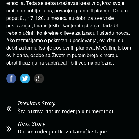
emocija. Tada se treba izražavati kreativno, kroz svoje
omiljene hobije, ples, pevanje, glumu ili pisanje. Datumi
poput 8. , 17. i 26. u mesecu su dobri za sve vrste
poslovanja , finansijskih i karijernih pitanja. Tada bi
trebalo učiniti konkretne ciljeve za izradu i uštedu novca.
Ako razmišljamo o pokretanju poslovanja, ovi dani su
dobri za formulisanje poslovnih planova. Međutim, tokom
ovih dana, osobe sa Životnim putem broja 8 moraju
obratiti pažnju na saobraćaj i biti veoma oprezne.
Previous Story
Šta otkriva datum rođenja u numerologiji
Next Story
Datum rođenja otkriva karmičke tajne