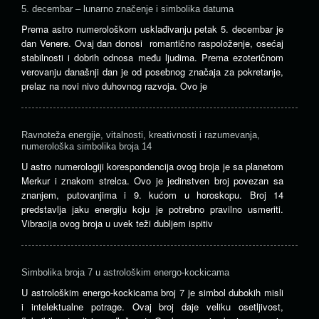
5. decembar – lunarno značenje i simbolika datuma
Prema astro numerološkom usklađivanju petak 5. decembar je
dan Venere. Ovaj dan donosi romantično raspoloženje, osećaj
stabilnosti i dobrih odnosa među ljudima. Prema ezoteričnom
verovanju današnji dan je od posebnog značaja za pokretanje,
prelaz na novi nivo duhovnog razvoja. Ovo je
Ravnoteža energije, vitalnosti, kreativnosti i razumevanja,
numerološka simbolika broja 14
U astro numerologiji korespondencija ovog broja je sa planetom
Merkur i znakom strelca. Ovo je jedinstven broj povezan sa
znanjem, putovanjima i 9. kućom u horoskopu. Broj 14
predstavlja jaku energiju koju je potrebno pravilno usmeriti.
Vibracija ovog broja u uvek teži dubljem ispitiv
Simbolika broja 7 u astrološkim energo-kockicama
U astrološkim energo-kockicama broj 7 je simbol dubokih misli
i intelektualne potrage. Ovaj broj daje veliku osetljivost,