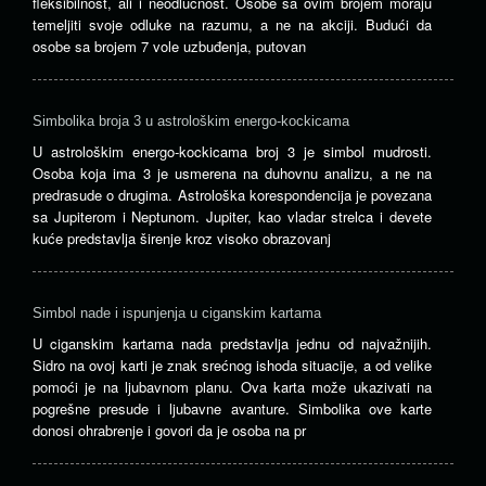
fleksibilnost, ali i neodlučnost. Osobe sa ovim brojem moraju
temeljiti svoje odluke na razumu, a ne na akciji. Budući da
osobe sa brojem 7 vole uzbuđenja, putovan
Simbolika broja 3 u astrološkim energo-kockicama
U astrološkim energo-kockicama broj 3 je simbol mudrosti.
Osoba koja ima 3 je usmerena na duhovnu analizu, a ne na
predrasude o drugima. Astrološka korespondencija je povezana
sa Jupiterom i Neptunom. Jupiter, kao vladar strelca i devete
kuće predstavlja širenje kroz visoko obrazovanj
Simbol nade i ispunjenja u ciganskim kartama
U ciganskim kartama nada predstavlja jednu od najvažnijih.
Sidro na ovoj karti je znak srećnog ishoda situacije, a od velike
pomoći je na ljubavnom planu. Ova karta može ukazivati na
pogrešne presude i ljubavne avanture. Simbolika ove karte
donosi ohrabrenje i govori da je osoba na pr