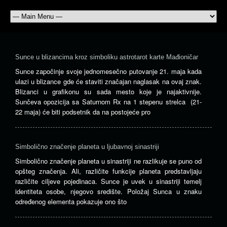
Sunce u blizancima kroz simboliku astrotarot karte Mađioničar
Sunce započinje svoje jednomesečno putovanje 21. maja kada
ulazi u blizance gde će staviti značajan naglasak na ovaj znak.
Blizanci u grafikonu su sada mesto koje je najaktivnije.
Sunčeva opozicija sa Saturnom Rx na 1 stepenu strelca (21-
22 maja) će biti podsetnik da na postojeće pro
Simbolično značenje planeta u ljubavnoj sinastriji
Simbolično značenje planeta u sinastriji ne razlikuje se puno od
opšteg značenja. Ali, različite funkcije planeta predstavljaju
različite ciljeve pojedinaca. Sunce je uvek u sinastriji temelj
identiteta osobe, njegovo središte. Položaj Sunca u znaku
određenog elementa pokazuje ono što