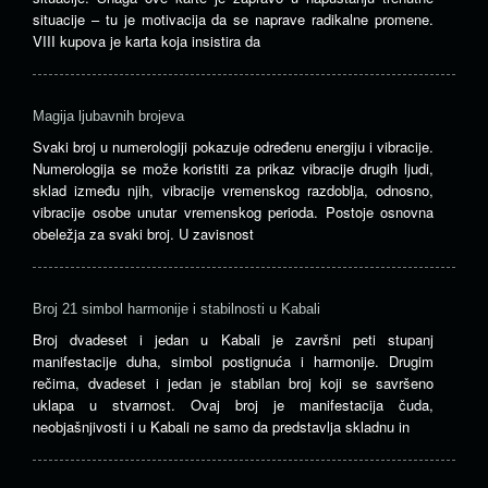
situacije – tu je motivacija da se naprave radikalne promene.
VIII kupova je karta koja insistira da
Magija ljubavnih brojeva
Svaki broj u numerologiji pokazuje određenu energiju i vibracije.
Numerologija se može koristiti za prikaz vibracije drugih ljudi,
sklad između njih, vibracije vremenskog razdoblja, odnosno,
vibracije osobe unutar vremenskog perioda. Postoje osnovna
obeležja za svaki broj. U zavisnost
Broj 21 simbol harmonije i stabilnosti u Kabali
Broj dvadeset i jedan u Kabali je završni peti stupanj
manifestacije duha, simbol postignuća i harmonije. Drugim
rečima, dvadeset i jedan je stabilan broj koji se savršeno
uklapa u stvarnost. Ovaj broj je manifestacija čuda,
neobjašnjivosti i u Kabali ne samo da predstavlja skladnu in