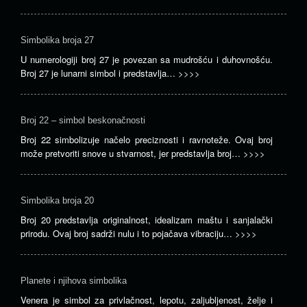
Simbolika broja 27
U numerologiji broj 27 je povezan sa mudrošću i duhovnošću.
Broj 27 je lunarni simbol i predstavlja…
>>>>
Broj 22 – simbol beskonačnosti
Broj 22 simbolizuje načelo preciznosti i ravnoteže. Ovaj broj
može pretvoriti snove u stvarnost, jer predstavlja broj…
>>>>
Simbolika broja 20
Broj 20 predstavlja originalnost, idealizam maštu i sanjalački
prirodu. Ovaj broj sadrži nulu i to pojačava vibraciju…
>>>>
Planete i njihova simbolika
Venera je simbol za privlačnost, lepotu, zaljubljenost, želje i