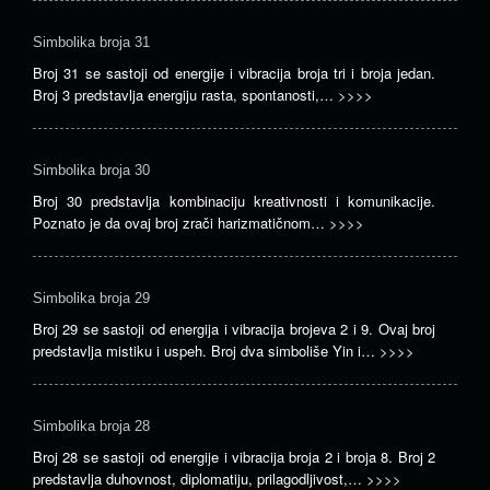
Simbolika broja 31
Broj 31 se sastoji od energije i vibracija broja tri i broja jedan.
Broj 3 predstavlja energiju rasta, spontanosti,…
>>>>
Simbolika broja 30
Broj 30 predstavlja kombinaciju kreativnosti i komunikacije.
Poznato je da ovaj broj zrači harizmatičnom…
>>>>
Simbolika broja 29
Broj 29 se sastoji od energija i vibracija brojeva 2 i 9. Ovaj broj
predstavlja mistiku i uspeh. Broj dva simboliše Yin i…
>>>>
Simbolika broja 28
Broj 28 se sastoji od energije i vibracija broja 2 i broja 8. Broj 2
predstavlja duhovnost, diplomatiju, prilagodljivost,…
>>>>