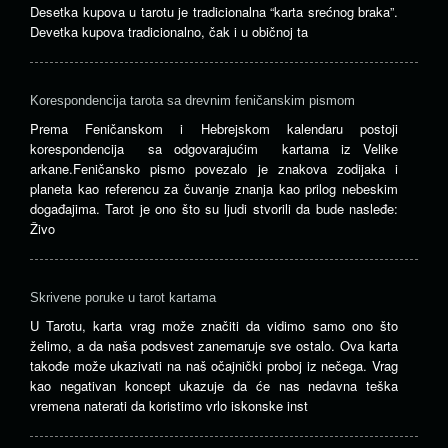
Desetka kupova u tarotu je tradicionalna “karta srećnog braka”.
Devetka kupova tradicionalno, čak i u običnoj ta
Korespondencija tarota sa drevnim feničanskim pismom
Prema Feničanskom i Hebrejskom kalendaru postoji
korespondencija sa odgovarajućim kartama iz Velike
arkane.Feničansko pismo povezalo je znakova zodijaka i
planeta kao referencu za čuvanje znanja kao prilog nebeskim
događajima. Tarot je ono što su ljudi stvorili da bude nasleđe:
Živo
Skrivene poruke u tarot kartama
U Tarotu, karta vrag može značiti da vidimo samo ono što
želimo, a da naša podsvest zanemaruje sve ostalo. Ova karta
takođe može ukazivati ​​na naš očajnički proboj iz nečega. Vrag
kao negativan koncept ukazuje ​​da će nas nedavna teška
vremena naterati da koristimo vrlo iskonske inst