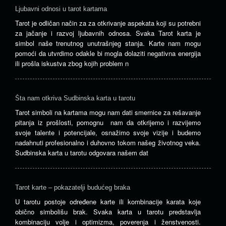
Ljubavni odnosi u tarot kartama
Tarot je odličan način za za otkrivanje aspekata koji su potrebni
za jačanje i razvoj ljubavnih odnosa. Svaka Tarot karta je
simbol naše trenutnog unutrašnjeg stanja. Karte nam mogu
pomoći da utvrdimo odakle bi mogla dolaziti negativna energija
ili prošla iskustva zbog kojih problem n
Šta nam otkriva Sudbinska karta u tarotu
Tarot simboli na kartama mogu nam dati smernice za rešavanje
pitanja iz prošlosti, pomognu nam da otkrijemo i razvijemo
svoje talente i potencijale, osnažimo svoje vizije i budemo
nadahnuti profesionalno i duhovno tokom našeg životnog veka.
Sudbinska karta u tarotu odgovara našem dat
Tarot karte – pokazatelji budućeg braka
U tarotu postoje određene karte ili kombinacije karata koje
obično simbolišu brak. Svaka karta u tarotu predstavlja
kombinaciju volje i optimizma, poverenja i ženstvenosti.