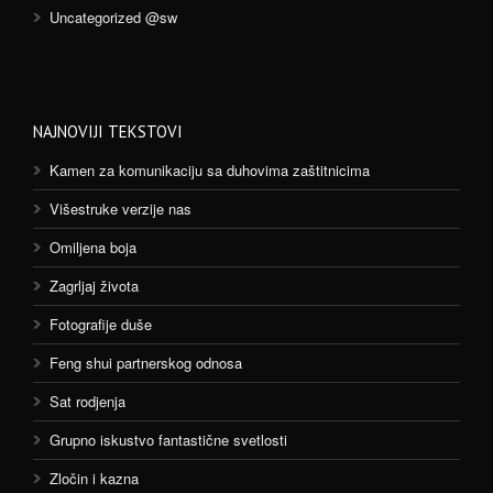
Uncategorized @sw
NAJNOVIJI TEKSTOVI
Kamen za komunikaciju sa duhovima zaštitnicima
Višestruke verzije nas
Omiljena boja
Zagrljaj života
Fotografije duše
Feng shui partnerskog odnosa
Sat rodjenja
Grupno iskustvo fantastične svetlosti
Zločin i kazna