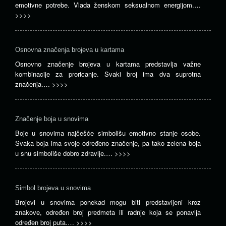
emotivne potrebe. Vlada ženskom seksualnom energijom.…
>>>>
Osnovna značenja brojeva u kartama
Osnovno značenje brojeva u kartama predstavlja važne
kombinacije za proricanje. Svaki broj ima dva suprotna
značenja.…
>>>>
Značenje boja u snovima
Boje u snovima najčešće simbolišu emotivno stanje osobe.
Svaka boja ima svoje određeno značenje, pa tako zelena boja
u snu simboliše dobro zdravlje.…
>>>>
Simbol brojeva u snovima
Brojevi u snovima ponekad mogu biti predstavljeni kroz
znakove, određen broj predmeta ili radnje koja se ponavlja
određen broj puta.…
>>>>