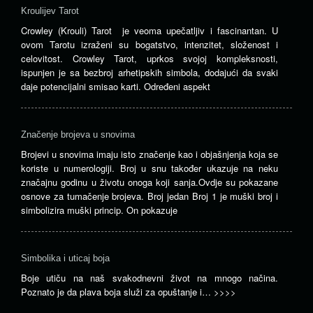
Kroulijev Tarot
Crowley (Krouli) Tarot je veoma upečatljiv i fascinantan. U
ovom Tarotu izraženi su bogatstvo, intenzitet, složenost i
celovitost. Crowley Tarot, uprkos svojoj kompleksnosti,
ispunjen je sa bezbroj arhetipskih simbola, dodajući da svaki
daje potencijalni smisao karti. Određeni aspekt
Značenje brojeva u snovima
Brojevi u snovima imaju isto značenje kao i objašnjenja koja se
koriste u numerologiji. Broj u snu također ukazuje na neku
značajnu godinu u životu onoga koji sanja.Ovdje su pokazane
osnove za tumačenje brojeva. Broj jedan Broj 1 je muški broj i
simbolizira muški princip. On pokazuje
Simbolika i uticaj boja
Boje utiču na naš svakodnevni život na mnogo načina.
Poznato je da plava boja služi za opuštanje i…
>>>>