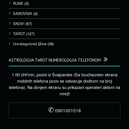
RUNE
(3)
SANOVNIK
(4)
SNOVI
(67)
TAROT
(127)
Uncategorized @sw
(38)
ASTROLOGIJA TAROT NUMEROLOGIJA TELEFONOM
1.00 chf/min, pozivi iz Švajcarske (Sa touchscreen ekrana
mobilnih telefona poziv se ostvaruje dodirom na broj
telefona). Na donjem ekranu su prikazani operateri aktivni na
mreži
✆
0901001018