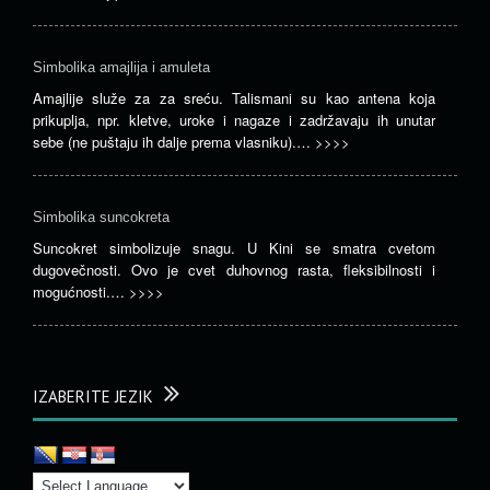
Simbolika amajlija i amuleta
Amajlije služe za za sreću. Talismani su kao antena koja
prikuplja, npr. kletve, uroke i nagaze i zadržavaju ih unutar
sebe (ne puštaju ih dalje prema vlasniku).…
>>>>
Simbolika suncokreta
Suncokret simbolizuje snagu. U Kini se smatra cvetom
dugovečnosti. Ovo je cvet duhovnog rasta, fleksibilnosti i
mogućnosti.…
>>>>
IZABERITE JEZIK