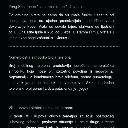
Feng Shui: neobična simbolika običnih vrata
Od davnina, vrata ne samo da su imala funkciju zaštite od
neprijatelja, ona su ujedno predstavljala i određenu vrstu
dekoracije kuće. Vrata su čuvala tajne, skrivene od ljudskih
očiju. Ona štite ljude u kući od uljeza. U starom Rimu, vrata su
imala svog boga zaštitnika – Janus (
Numerološka simbolika broja telefona
Broj mobilnog telefona predstavlja određenu numerološku
simboliku koja može biti izuzetno povoljna ili nepovoljna.
Najzanimljivija kombinacija broja telefona, prema numerologiji,
je ona koja u sebi ima skoro sve brojeve. Ako se određen
telefonski broj ponavlja dva puta, onda je njegov
VIII kupova i simbolika ciklusa u tarotu
U tarotu VIII kupova otkriva temeljnu situaciju postojećeg
ljubavnog odnosa, poslovne situacije ili neke druge stresne
situacije. Snaga ove karte je zapravo u napuštanju trenutne