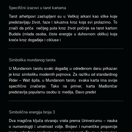
Specifični izazovi u tarot kartama
Tarot arhetipovi zastupljeni su u Velikoj arkani kao slike koje
predstavljaju život, faze i iskustva kroz koja svi prolazimo. To
znači da priča nečijeg puta kroz život počinje sa tarot kartom
Budala (mlada osoba, čiste energije u duhovnom obliku) koja
kreće kroz događaje i cikluse i
Simbolika mundanog tarota
U Mundanom tarotu svaki događaj u određenom danu prikazan
je kroz simboliku modernih pojmova. Za razliku od standardnog
Rider – Wait špila, u Mundanom tarotu svaka karta ima svoje
specifično značenje. Tako na primer, karta Mađioničar
predstavlja popularnu osobu iz medija, Đavo predst
Simbolična energija broja 3
Dva magična ključa otvaraju vrata prema Univerzumu – nauka
o numerologiji i umetnost volje. Brojevi i numeričke proporcije