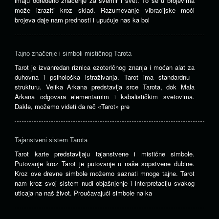
imaju određeno značenje za svemir i svet. To se u brojevima
može izraziti kroz sklad. Razumevanje vibracijske moći
brojeva daje nam prednosti i upućuje nas ka bol
Tajno značenje i simboli mističnog Tarota
Tarot je izvanredan riznica ezoteričnog znanja i moćan alat za
duhovna i psihološka istraživanja. Tarot ima standardnu ​​
strukturu. Velika Arkana predstavlja srce Tarota, dok Mala
Arkana odgovara elementarnim i kabalističkim svetovima.
Dakle, možemo videti da reč «Tarot» pre
Tajanstveni sistem Tarota
Tarot karte predstavljaju tajanstvene i mistične simbole.
Putovanje kroz Tarot je putovanje u naše sopstvene dubine.
Kroz ove drevne simbole možemo saznati mnoge tajne. Tarot
nam kroz svoj sistem nudi objašnjenje i interpretaciju svakog
uticaja na naš život. Proučavajući simbole na ka