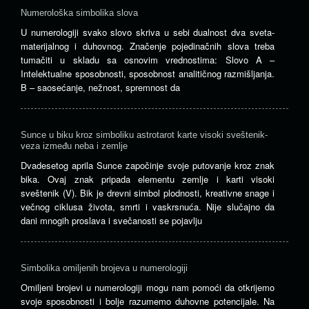
Numerološka simbolika slova
U numerologiji svako slovo skriva u sebi dualnost dva sveta-
materijalnog i duhovnog. Značenje pojedinačnih slova treba
tumačiti u skladu sa osnovim vrednostima: Slovo A –
Intelektualne sposobnosti, sposobnost analitičnog razmišljanja.
B – saosećanje, nežnost, spremnost da
Sunce u biku kroz simboliku astrotarot karte visoki sveštenik-
veza između neba i zemlje
Dvadesetog aprila Sunce započinje svoje putovanje kroz znak
bika. Ovaj znak pripada elementu zemlje i karti visoki
sveštenik (V). Bik je drevni simbol plodnosti, kreativne snage i
večnog ciklusa života, smrti i vaskrsnuća. Nije slučajno da
dani mnogih proslava i svečanosti se pojavlju
Simbolika omiljenih brojeva u numerologiji
Omiljeni brojevi u numerologiji mogu nam pomoći da otkrijemo
svoje sposobnosti i bolje razumemo duhovne potencijale. Na