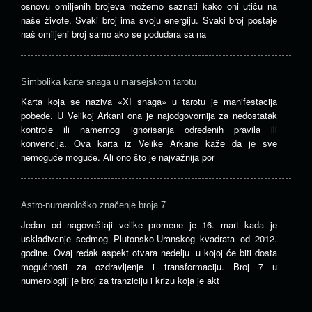
osnovu omiljenih brojeva možemo saznati kako oni utiču na
naše živote. Svaki broj ima svoju energiju. Svaki broj postaje
naš omiljeni broj samo ako se podudara sa na
Simbolika karte snaga u marsejskom tarotu
Karta koja se naziva «XI snaga» u tarotu je manifestacija
pobede. U Velikoj Arkani ona je najodgovornija za nedostatak
kontrole ili namernog ignorisanja određenih pravila ili
konvencija. Ova karta iz Velike Arkane kaže da je sve
nemoguće moguće. Ali ono što je najvažnija por
Astro-numerološko značenje broja 7
Jedan od nagoveštaji velike promene je 16. mart kada je
usklađivanje sedmog Plutonsko-Uranskog kvadrata od 2012.
godine. Ovaj redak aspekt otvara nedelju u kojoj će biti dosta
mogućnosti za ozdravljenje i transformaciju. Broj 7 u
numerologiji je broj za tranziciju i krizu koja je akt