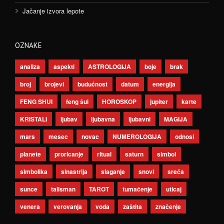
Jačanje izvora lepote
OZNAKE
analiza
aspekti
ASTROLOGIJA
boje
brak
broj
brojevi
budućnost
datum
energija
FENG SHUI
feng šui
HOROSKOP
jupiter
karte
KRISTALI
ljubav
ljubavna
ljubavni
MAGIJA
mars
mesec
novac
NUMEROLOGIJA
odnosi
planete
proricanje
ritual
saturn
simbol
simbolika
sinastrija
slaganje
snovi
sreća
sunce
talisman
TAROT
tumačenje
uticaj
venera
verovanja
voda
zaštita
značenje