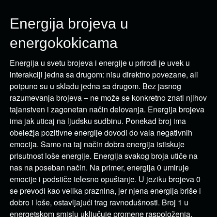
Energija brojeva u
energokokicama
Energija u svetu brojeva i energije u prirodi je uvek u
interakciji jedna sa drugom: nisu direktno povezane, ali
potpuno su u skladu jedna sa drugom. Bez jasnog
razumevanja brojeva – ne može se konkretno znati njihov
tajanstven i zagonetan način delovanja. Energija brojeva
ima jak uticaj na ljudsku sudbinu. Ponekad broj ima
obeležja pozitivne energije dovodi do vala negativnih
emocija. Samo na taj način dobra energija istiskuje
prisutnost loše energije. Energija svakog broja utiče na
nas na poseban način. Na primer, energija 0 umiruje
emocije i podstiče telesno opuštanje. U jeziku brojeva 0
se prevodi kao velika praznina, jer njena energija briše i
dobro i loše, ostavljajući trag ravnodušnosti. Broj 1 u
energetskom smislu uključuje promene raspoloženja,