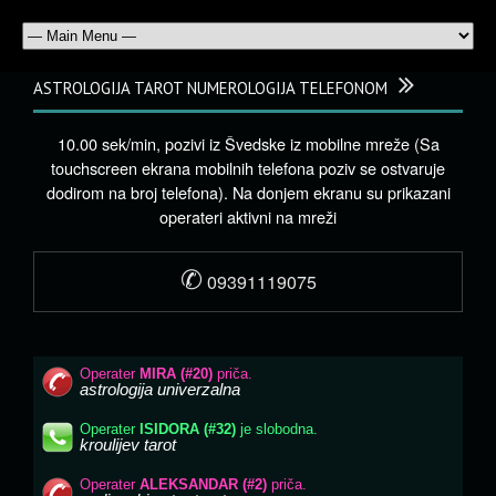
ASTROLOGIJA TAROT NUMEROLOGIJA TELEFONOM
10.00 sek/min, pozivi iz Švedske iz mobilne mreže (Sa
touchscreen ekrana mobilnih telefona poziv se ostvaruje
dodirom na broj telefona). Na donjem ekranu su prikazani
operateri aktivni na mreži
✆
09391119075