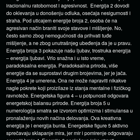
iracionalnu ratobornost i agresivnost. Energija 2 dovodi
do oklevanja u donošenju odluka, osećaja nesigurnosti i
straha. Pod uticajem energije broja 2, osoba će na
agresivan način braniti svoje stavove i mišljenje. No,
često samo zbog nemogućnosti da prihvati tuđe
mišljenje, a ne zbog unutrašnjeg ubeđenja da je u pravu.
Energija broja 3 pokazuje našu ljubav, trostruka energija
– energija ljubavi. Vrlo snažna i u isto vreme,
paradoksalna energija. Paradoksalna priroda, više
energije da se suprostavi drugim brojevima, jer je jača.
Energija 4 je umerena. Ona ne može napraviti nikakve
nagle pokrete koji proizilaze iz stanja mentalne i fizičkog
ravnoteže. Energetska figura 4 – u potpunosti odgovara
energetskoj balansu prirode. Energija broja 5 u
numerologija smatra se izvorom optimizma i stimulansa u
pronalaženju novih načina delovanja. Ova kreativna
energija je i energija bunta. Energetske figure 5 aktivno
sprečavaju sklapanje mira, jer mir i pomirenje odgovaraju