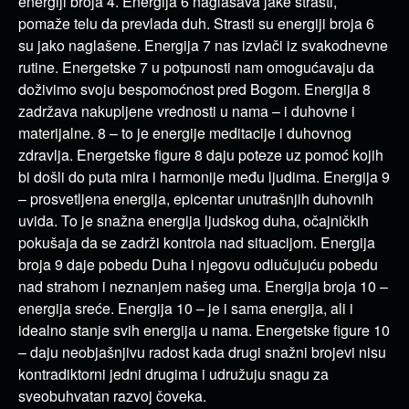
energiji broja 4. Energija 6 naglašava jake strasti,
pomaže telu da prevlada duh. Strasti su energiji broja 6
su jako naglašene. Energija 7 nas izvlači iz svakodnevne
rutine. Energetske 7 u potpunosti nam omogućavaju da
doživimo svoju bespomoćnost pred Bogom. Energija 8
zadržava nakupljene vrednosti u nama – i duhovne i
materijalne. 8 – to je energije meditacije i duhovnog
zdravlja. Energetske figure 8 daju poteze uz pomoć kojih
bi došli do puta mira i harmonije među ljudima. Energija 9
– prosvetljena energija, epicentar unutrašnjih duhovnih
uvida. To je snažna energija ljudskog duha, očajničkih
pokušaja da se zadrži kontrola nad situacijom. Energija
broja 9 daje pobedu Duha i njegovu odlučujuću pobedu
nad strahom i neznanjem našeg uma. Energija broja 10 –
energija sreće. Energija 10 – je i sama energija, ali i
idealno stanje svih energija u nama. Energetske figure 10
– daju neobjašnjivu radost kada drugi snažni brojevi nisu
kontradiktorni jedni drugima i udružuju snagu za
sveobuhvatan razvoj čoveka.