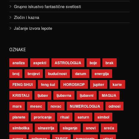
Grupno iskustvo fantastične svetlosti
Zločin i kazna
Jačanje izvora lepote
OZNAKE
analiza
aspekti
ASTROLOGIJA
boje
brak
broj
brojevi
budućnost
datum
energija
FENG SHUI
feng šui
HOROSKOP
jupiter
karte
KRISTALI
ljubav
ljubavna
ljubavni
MAGIJA
mars
mesec
novac
NUMEROLOGIJA
odnosi
planete
proricanje
ritual
saturn
simbol
simbolika
sinastrija
slaganje
snovi
sreća
sunce
talisman
TAROT
tumačenje
uticaj