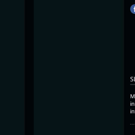
S
Mi
in
in