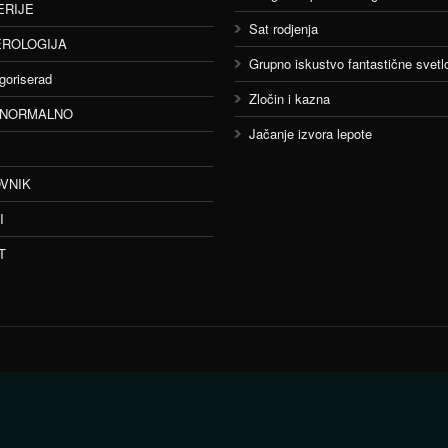
ERIJE
Sat rodjenja
ROLOGIJA
Grupno iskustvo fantastične svetlo
goriserad
Zločin i kazna
ANORMALNO
Jačanje izvora lepote
VNIK
I
T