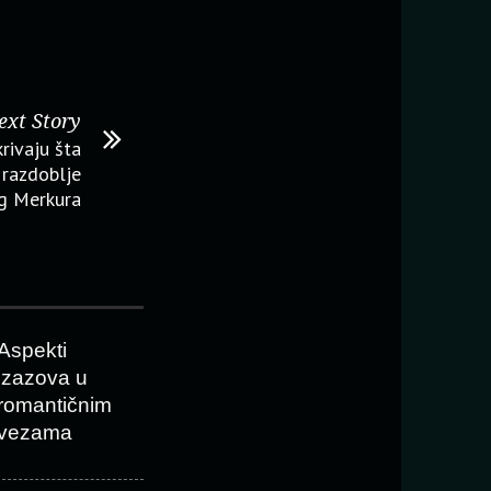
ext Story
rivaju šta
razdoblje
g Merkura
Aspekti
izazova u
romantičnim
vezama