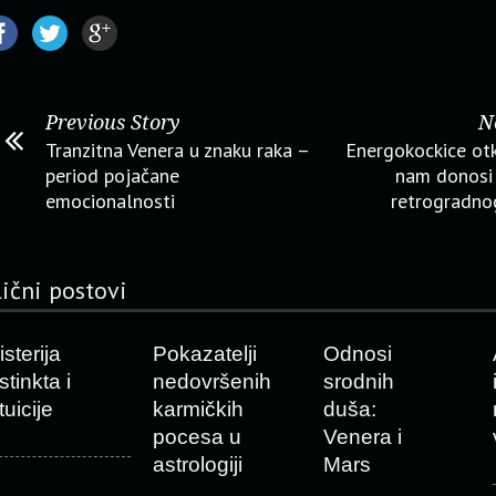
Previous Story
N
Tranzitna Venera u znaku raka –
Energokockice otk
period pojačane
nam donosi 
emocionalnosti
retrogradno
lični postovi
sterija
Pokazatelji
Odnosi
stinkta i
nedovršenih
srodnih
tuicije
karmičkih
duša:
pocesa u
Venera i
astrologiji
Mars