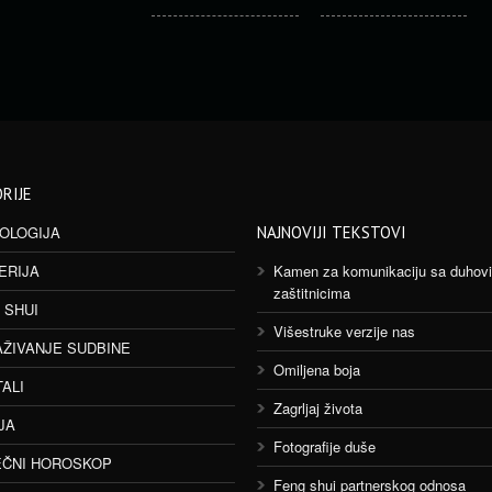
RIJE
OLOGIJA
NAJNOVIJI TEKSTOVI
ERIJA
Kamen za komunikaciju sa duhov
zaštitnicima
 SHUI
Višestruke verzije nas
AŽIVANJE SUDBINE
Omiljena boja
TALI
Zagrljaj života
JA
Fotografije duše
ČNI HOROSKOP
Feng shui partnerskog odnosa