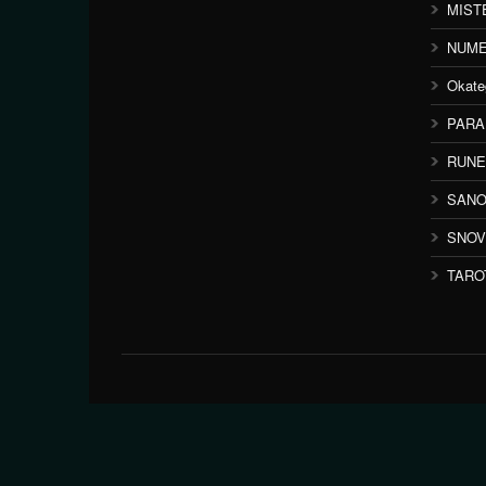
MIST
NUME
Okate
PAR
RUNE
SANO
SNOV
TARO