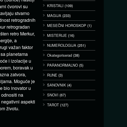
KRISTALI
(109)
rni čvorovi su
avljaju stvarno
MAGIJA
(233)
ednost retrogradnih
MESEČNI HOROSKOP
(1)
rkur retrogradan
šten retro Merkur,
MISTERIJE
(16)
ergije, a
NUMEROLOGIJA
(251)
rugi važan faktor
u sa planetama
Okategoriserad
(38)
će i izolacije u
PARANORMALNO
(5)
 morem, boravak u
kazna zatvora,
RUNE
(3)
cijama. Moguće je
SANOVNIK
(4)
e bio inovator u
 odnositi na
SNOVI
(67)
 negativni aspekti
TAROT
(127)
om životu.