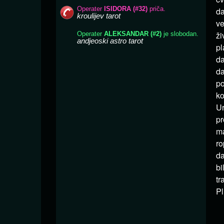
da
ve
ži
pl
da
da
po
ko
Ur
pr
ma
ro
da
bi
tr
Pl