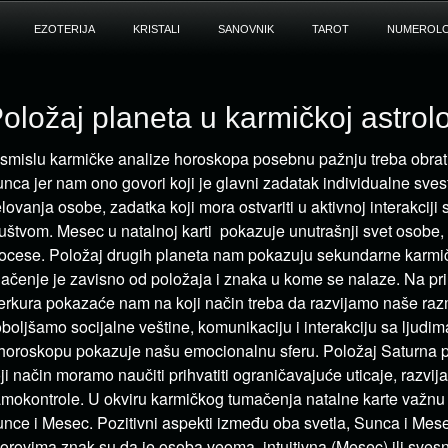
EZOTERIJA
KRISTALI
SANOVNIK
TAROT
NUMEROLO
oložaj planeta u karmičkoj astrolo
smislu karmičke analize horoskopa posebnu pažnju treba obrati
nca jer nam ono govori koji je glavni zadatak individualne svest
lovanja osobe, zadatka koji mora ostvariti u aktivnoj interakciji 
uštvom. Mesec u natalnoj karti pokazuje unutrašnji svet osobe
ocese. Položaj drugih planeta nam pokazuju sekundarne karmič
ačenje je zavisno od položaja i znaka u kome se nalaze. Na pri
rkura pokazaće nam na koji način treba da razvijamo naše razm
boljšamo socijalne veštine, komunikaciju i interakciju sa ljudi
horoskopu pokazuje našu emocionalnu sferu. Položaj Saturna p
ji način moramo naučiti prihvatiti ograničavajuće uticaje, razvija
mokontrole. U okviru karmičkog tumačenja natalne karte važnu
nce i Mesec. Pozitivni aspekti između oba svetla, Sunca i Me
orovima znak su da je osoba veoma intuitivna (Mesec) ili svesn