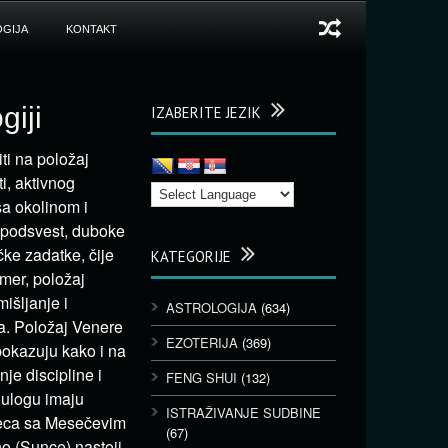
GIJA
KONTAKT
giji
IZABERITE JEZIK
ti na položaj
i, aktivnog
sa okolinom i
, podsvest, duboke
ke zadatke, čije
KATEGORIJE
mer, položaj
išljanje i
ASTROLOGIJA
(634)
ma. Položaj Venere
EZOTERIJA
(369)
okazuju kako i na
nje discipline i
FENG SHUI
(132)
 ulogu imaju
ISTRAŽIVANJE SUDBINE
seca sa Mesečevim
(67)
o (Sunce) nastoji