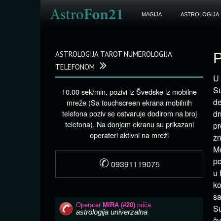
MAGIJA
ASTROLOGIJA
ASTROLOGIJA TAROT NUMEROLOGIJA
P
TELEFONOM
U 
Su
10.00 sek/min, pozivi iz Švedske iz mobilne
de
mreže (Sa touchscreen ekrana mobilnih
telefona poziv se ostvaruje dodirom na broj
dr
telefona). Na donjem ekranu su prikazani
pr
operateri aktivni na mreži
zn
Me
✆
po
09391119075
u 
ko
sa
Su
čv