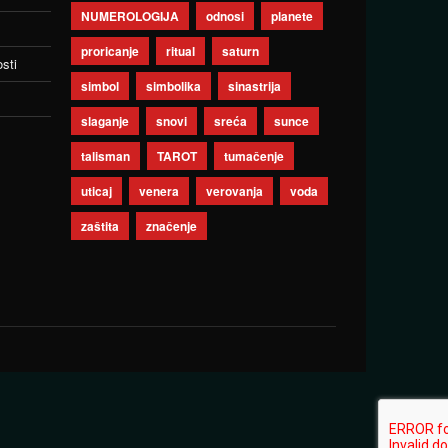
NUMEROLOGIJA
odnosi
planete
proricanje
ritual
saturn
sti
simbol
simbolika
sinastrija
slaganje
snovi
sreća
sunce
talisman
TAROT
tumačenje
uticaj
venera
verovanja
voda
zaštita
značenje