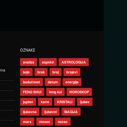
OZNAKE
analiza
aspekti
ASTROLOGIJA
ima
boje
brak
broj
brojevi
budućnost
datum
energija
FENG SHUI
feng šui
HOROSKOP
jupiter
karte
KRISTALI
ljubav
ljubavna
ljubavni
MAGIJA
mars
mesec
novac