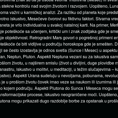
 stekne kontrolu nad svojim životom i razvojem. Uopšteno, Luna
oma važni u karmičkoj analizi. Za razliku od planeta koje predst
votno iskustvo, Mesečeve čvorovi su fiktivnu faktori. Stvarna vr
aneta je vrlo individualna u svakoj natalnoj karti. Na primer, Me
je poteškoće sa učenjem, kritički um i znak zodijaka gde je sme
je objektivnost. Retrogradni Mars govori o pogrešnoj primeni en
teškoće će biti vidljive u području horoskopa gde je smešten. D
ji se često izostavlja je odnos svetla (Sunce i Mesec) u aspekt
an, Neptun, Pluton. Aspekti Neptuna vezani su za iskustva samo
ošlom životu, u najširem smislu (život u divljini, duge plovidbe
nastiru, iskustvo u molitvi, u meditaciji, u težim slučajevima – 
pstvo). Aspekti Urana sudeluju u nevoljama, pobunama, revolu
 je u prošlom životu čovek imao veze sa naukom ili izumima ili j
lo kojem području. Aspekti Plutona do Sunca i Meseca mogu se
ansformacijske procese, iskustvo neograničene moći. Uopšteno,
utona mogu prikazati dugo razdoblje borbe za opstanak u prošl