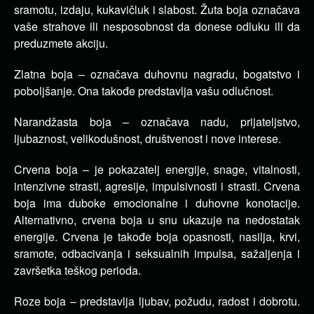
sramotu, izdaju, kukavičluk i slabost. Žuta boja označava
vaše strahove ili nesposobnost da donese odluku ili da
preduzmete akciju.
Zlatna boja – označava duhovnu nagradu, bogatstvo i
poboljšanje. Ona takođe predstavlja vašu odlučnost.
Narandžasta boja – označava nadu, prijateljstvo,
ljubaznost, velikodušnost, društvenost i nove interese.
Crvena boja – je pokazatelj energije, snage, vitalnosti,
intenzivne strasti, agresije, impulsivnosti i strasti. Crvena
boja ima duboke emocionalne i duhovne konotacije.
Alternativno, crvena boja u snu ukazuje na nedostatak
energije. Crvena je takođe boja opasnosti, nasilja, krvi,
sramote, odbacivanja i seksualnih impulsa, sažaljenja i
završetka teškog perioda.
Roze boja – predstavlja ljubav, požudu, radost i dobrotu.