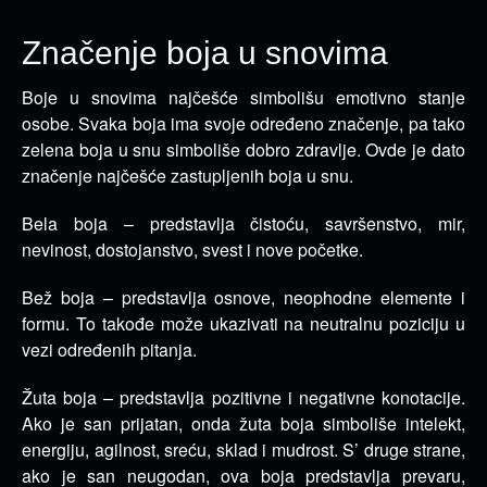
Značenje boja u snovima
Boje u snovima najčešće simbolišu emotivno stanje
osobe. Svaka boja ima svoje određeno značenje, pa tako
zelena boja u snu simboliše dobro zdravlje.
Ovde je dato
značenje najčešće zastupljenih boja u snu.
Bela boja – predstavlja čistoću, savršenstvo, mir,
nevinost, dostojanstvo, svest i nove početke.
Bež boja – predstavlja osnove, neophodne elemente i
formu. To takođe može ukazivati na neutralnu poziciju u
vezi određenih pitanja.
Žuta boja – predstavlja pozitivne i negativne konotacije.
Ako je san prijatan, onda žuta boja simboliše intelekt,
energiju, agilnost, sreću, sklad i mudrost. S’ druge strane,
ako je san neugodan, ova boja predstavlja prevaru,