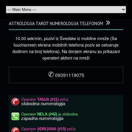
ASTROLOGIJA TAROT NUMEROLOGIJA TELEFONOM
10.00 sek/min, pozivi iz Švedske iz mobilne mreže (Sa
touchscreen ekrana mobilnih telefona poziv se ostvaruje
dodirom na broj telefona). Na donjem ekranu su prikazani
operateri aktivni na mreži
✆
09391119075