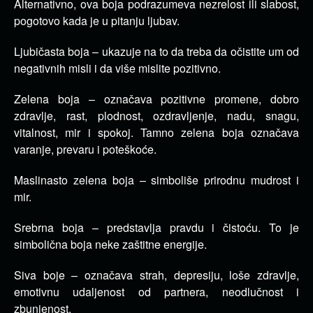
Alternativno, ova boja podrazumeva nezrelost ili slabost,
pogotovo kada je u pitanju ljubav.
Ljubičasta boja – ukazuje na to da treba da očistite um od
negativnih misli i da više mislite pozitivno.
Zelena boja – označava pozitivne promene, dobro
zdravlje, rast, plodnost, ozdravljenje, nadu, snagu,
vitalnost, mir i spokoj. Tamno zelena boja označava
varanje, prevaru i poteškoće.
Maslinasto zelena boja – simboliše prirodnu mudrost i
mir.
Srebrna boja – predstavlja pravdu i čistoću. To je
simbolična boja neke zaštitne energije.
Siva boje – označava strah, depresiju, loše zdravlje,
emotivnu udaljenost od partnera, neodlučnost i
zbunjenost.