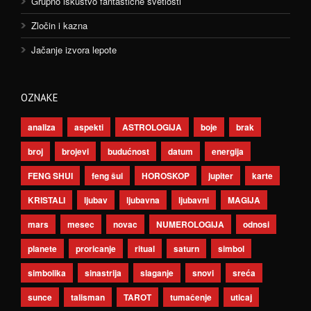
Grupno iskustvo fantastične svetlosti
Zločin i kazna
Jačanje izvora lepote
OZNAKE
analiza
aspekti
ASTROLOGIJA
boje
brak
broj
brojevi
budućnost
datum
energija
FENG SHUI
feng šui
HOROSKOP
jupiter
karte
KRISTALI
ljubav
ljubavna
ljubavni
MAGIJA
mars
mesec
novac
NUMEROLOGIJA
odnosi
planete
proricanje
ritual
saturn
simbol
simbolika
sinastrija
slaganje
snovi
sreća
sunce
talisman
TAROT
tumačenje
uticaj