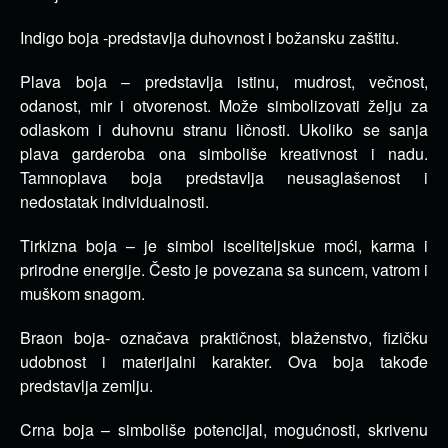
Indigo boja -predstavlja duhovnost i božansku zaštitu.
Plava boja – predstavlja istinu, mudrost, večnost,
odanost, mir i otvorenost. Može simbolizovati želju za
odlaskom i duhovnu stranu ličnosti. Ukoliko se sanja
plava garderoba ona simboliše kreativnost i nadu.
Tamnoplava boja predstavlja neusaglašenost i
nedostatak individualnosti.
Tirkizna boja – je simbol isceliteljskue moći, karma i
prirodne energije. Često je povezana sa suncem, vatrom i
muškom snagom.
Braon boja- označava praktičnost, blaženstvo, fizičku
udobnost i materijalni karakter. Ova boja takođe
predstavlja zemlju.
Crna boja – simboliše potencijal, mogućnosti, skrivenu