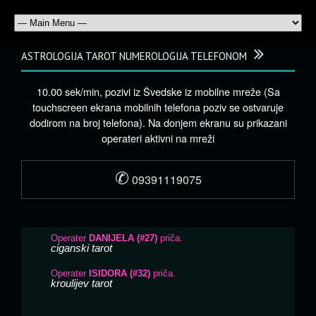
ASTROLOGIJA TAROT NUMEROLOGIJA TELEFONOM
10.00 sek/min, pozivi iz Švedske iz mobilne mreže (Sa
touchscreen ekrana mobilnih telefona poziv se ostvaruje
dodirom na broj telefona). Na donjem ekranu su prikazani
operateri aktivni na mreži
✆
09391119075