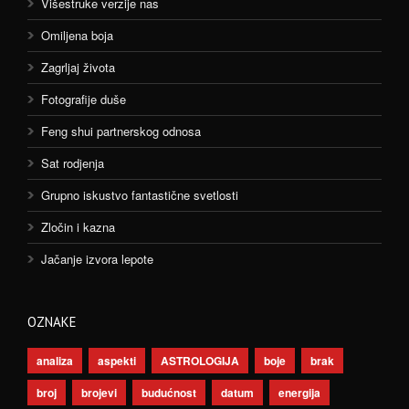
Višestruke verzije nas
Omiljena boja
Zagrljaj života
Fotografije duše
Feng shui partnerskog odnosa
Sat rodjenja
Grupno iskustvo fantastične svetlosti
Zločin i kazna
Jačanje izvora lepote
OZNAKE
analiza
aspekti
ASTROLOGIJA
boje
brak
broj
brojevi
budućnost
datum
energija