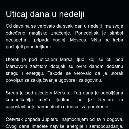
Uticaj dana u nedelji
Od davnina se verovalo da svaki dan u nedelji ima svoje
određeno magijsko značenje. Ponedeljak je simbol
neuspeha i
pripada boginji Meseca. Ništa ne treba
počinjati ponedeljkom.
Utorak je pod uticajem Marsa, ljudi koji su bili pod
Marsovom zaštitom dobijali su ovim danom dodatnu
snagu i energiju. Takođe se verovalo da je utorak
povoljan za zaključivanje ugovora i za trgovinu.
Sreda je pod uticajem Merkura. Tog dana je poboljšana
komunikacija među ljudima, pa je idealan za
uspostavljanje harmoničnih odnosa i za pomirenje.
Četvrtak pripada Jupiteru, najmoćnijem od svih bogova.
Ovog dana imaćete najviše energije i samopouzdanja.