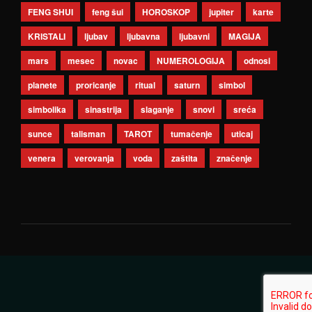
FENG SHUI
feng šui
HOROSKOP
jupiter
karte
KRISTALI
ljubav
ljubavna
ljubavni
MAGIJA
mars
mesec
novac
NUMEROLOGIJA
odnosi
planete
proricanje
ritual
saturn
simbol
simbolika
sinastrija
slaganje
snovi
sreća
sunce
talisman
TAROT
tumačenje
uticaj
venera
verovanja
voda
zaštita
značenje