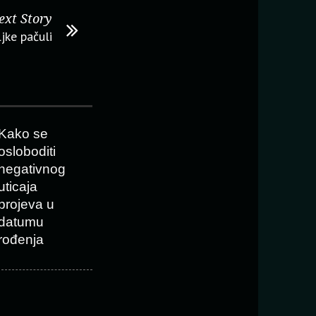
ext Story
jke pačuli
Kako se
osloboditi
negativnog
uticaja
brojeva u
datumu
rođenja