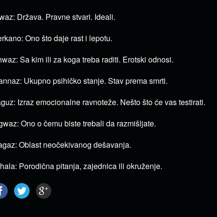
waz: Država. Pravne stvari. Ideali.
rkano: Ono što daje rast i lepotu.
waz: Sa kim ili za koga treba raditi. Erotski odnosi.
nnaz: Ukupno psihičko stanje. Stav prema smrti.
guz: Izraz emocionalne ravnoteže. Nešto što će vas testirati.
gwaz: Ono o čemu biste trebali da razmišljate.
gaz: Oblast neočekivanog dešavanja.
hala: Porodična pitanja, zajednica ili okruženje.