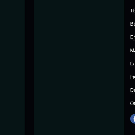
Ti
Be
Eh
Ma
La
In
Da
Ot