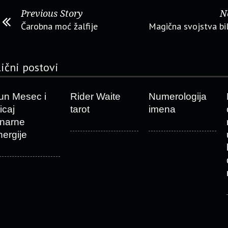
Previous Story
N
Čarobna moć žalfije
Magična svojstva bil
lični postovi
un Mesec i
Rider Waite
Numerologija
icaj
tarot
imena
unarne
nergije