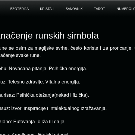
EZOTERIJA
KRISTALI
SANOVNIK
TAROT
NUMEROLO
načenje runskih simbola
ne se osim za magijske svrhe, često koriste i za proricanje.
ačenje svake rune.
hu: Novačana pitanja. Psihička energija.
uz: Telesno zdravlje. Vitalna energija.
urisaz: Psihička otežanja(nekad i fizička).
suz: Izvori inspiracije i intelektualnog izražavanja.
idho: Putovanja- bliža ili dalja.
naz: Kreativnost. Erotski odnosi.