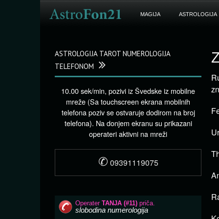
MAGIJA
ASTROLOGIJA
ASTROLOGIJA TAROT NUMEROLOGIJA
Z
TELEFONOM
Ru
zn
10.00 sek/min, pozivi iz Švedske iz mobilne
mreže (Sa touchscreen ekrana mobilnih
Fe
telefona poziv se ostvaruje dodirom na broj
telefona). Na donjem ekranu su prikazani
Ur
operateri aktivni na mreži
Th
✆
09391119075
An
Ra
Ke