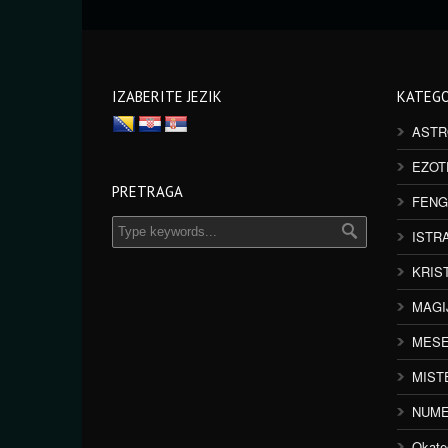
IZABERITE JEZIK
KATEGO
ASTR
EZOT
PRETRAGA
FENG
ISTR
KRIS
MAGI
MESE
MIST
NUME
Okate