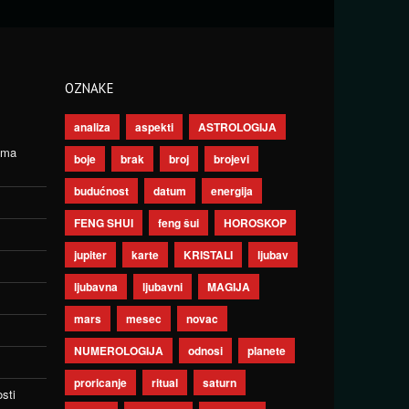
OZNAKE
analiza
aspekti
ASTROLOGIJA
ima
boje
brak
broj
brojevi
budućnost
datum
energija
FENG SHUI
feng šui
HOROSKOP
jupiter
karte
KRISTALI
ljubav
ljubavna
ljubavni
MAGIJA
mars
mesec
novac
NUMEROLOGIJA
odnosi
planete
proricanje
ritual
saturn
sti