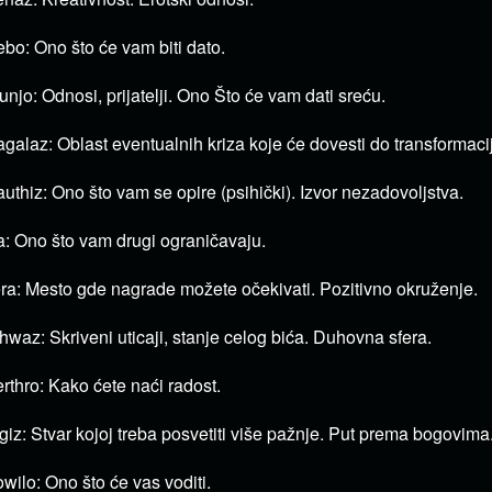
bo: Ono što će vam biti dato.
njo: Odnosi, prijatelji. Ono Što će vam dati sreću.
galaz: Oblast eventualnih kriza koje će dovesti do transformaci
uthiz: Ono što vam se opire (psihički). Izvor nezadovoljstva.
a: Ono što vam drugi ograničavaju.
ra: Mesto gde nagrade možete očekivati. Pozitivno okruženje.
hwaz: Skriveni uticaji, stanje celog bića. Duhovna sfera.
rthro: Kako ćete naći radost.
giz: Stvar kojoj treba posvetiti više pažnje. Put prema bogovima
wilo: Ono što će vas voditi.