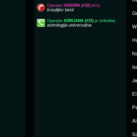
Ge
Wu
Ha
Na
Is
Je
Ei
Pe
Al
So