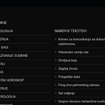
RIJE
OLOGIJA
NAJNOVIJI TEKSTOVI
ERIJA
Kamen za komunikaciju sa duhov
zaštitnicima
 SHUI
Višestruke verzije nas
AŽIVANJE SUDBINE
Omiljena boja
TALI
Zagrljaj života
JA
Fotografije duše
ČNI HOROSKOP
Feng shui partnerskog odnosa
ERIJE
Sat rodjenja
ROLOGIJA
Grupno iskustvo fantastične svetlo
goriserad