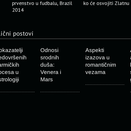
prvenstvo u fudbalu, Brazil
ko će osvojiti Zlatnu
2014
lični postovi
okazatelji
Odnosi
Aspekti
edovršenih
srodnih
izazova u
armičkih
duša:
romantičnim
ocesa u
Venera i
vezama
trologiji
Mars