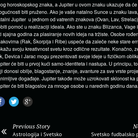
og horoskopskog znaka, a Jupiter u ovom znaku ukazuje da će
gućnosti biti pruženo. Ako je vaše natalno Sunce u znaku lava, 
talni Jupiter u jednom od vatrenih znakova (Ovan, Lav, Strelac)
biti pomoć u realizaciji ideala. Ako ste u znaku Blizanca, Vage i
ti sjajna godina za plasiranje novih ideja na tržiste. Osobe rođ
akovima (Rak, Škorpija i Ribe) uspeće da zaleče neke stare em
kažu svoju kreativnost svetu kroz odlične rezultate. Konačno, 
k, Devica i Jarac mogu prezentovati svoje ideje u fizičkom obli
piter će biti u prvoj kući samo-identiteta i nastupa. U principu, t
ji donosi obilje, blagostanje, znanje, avanture za sve vrste projek
nimljive događaje. Jupiter takođe može uzrokovati sklonost ka p
piter će biti blagoslov za mnoge osobe u narednih godinu dana
Previous Story
N
Astrologija i Svetsko
Svetsko fudbalsko 