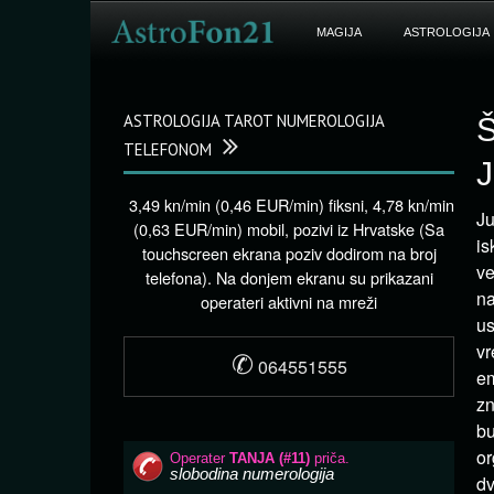
MAGIJA
ASTROLOGIJA
ASTROLOGIJA TAROT NUMEROLOGIJA
Š
TELEFONOM
J
3,49 kn/min (0,46 EUR/min) fiksni, 4,78 kn/min
Ju
(0,63 EUR/min) mobil, pozivi iz Hrvatske (Sa
is
touchscreen ekrana poziv dodirom na broj
ve
telefona). Na donjem ekranu su prikazani
na
operateri aktivni na mreži
us
vr
✆
064551555
em
zn
bu
or
dv