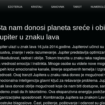
EZOTERIJA
KRISTALI
SANOVNIK
TAROT
NUMEROLO
ta nam donosi planeta sreće i obi
upiter u znaku lava
piter ulazi u znak lava 16.jula 2014.godine. Jupiterovi učinci su
kustva, znanje i veće razumevanje. Jupiter predstavlja optimizam
likodušnost, radost i obilje. Tokom tranzita u znaku raka naglasa
 vrednost emocija i instinkta. Mnoge osobe su videle nove moguć
peh kroz emocionalne kanale, širenje sopstvenih temelja i izgr
ednosti. Ovaj tranzit Jupitera u znaku raka doneo je mogućnost
ocionalna inteligencija glavni ključ za rešavanje problema. Jupi
ak lava donosi obilje mogućnosti koje će nam biti dostupne, sa
demo znali da ih iskoristimo. Ova ekspanzivna energija podržav
ganizacijske sposobnosti. Kombinacija Jupitera sa znakom Lav
ostruke blagoslove. Čast, poštenje, poštovanje i odanost su gla