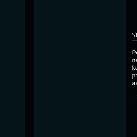
S
P
n
k
p
as