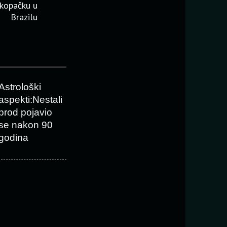
 kopačku u
Brazilu
Astrološki
aspekti:Nestali
brod pojavio
se nakon 90
godina