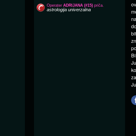
ov
mo
na
do
bi
zn
po
Bi
Ju
ko
za
Ju