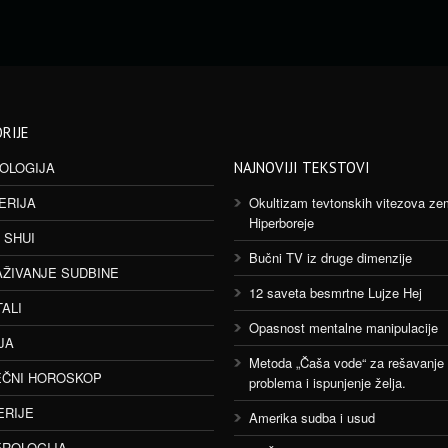
RIJE
OLOGIJA
NAJNOVIJI TEKSTOVI
ERIJA
Okultizam tevtonskih vitezova ze
Hiperboreje
 SHUI
Bučni TV iz druge dimenzije
AŽIVANJE SUDBINE
12 saveta besmrtne Lujze Hej
TALI
Opasnost mentalne manipulacije
JA
Metoda „Čaša vode“ za rešavanje
ČNI HOROSKOP
problema i ispunjenje želja.
ERIJE
Amerika sudba i usud
ROLOGIJA