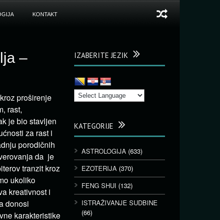
GIJA
KONTAKT
lja –
IZABERITE JEZIK
 kroz proširenje
, rast,
k je bio stavljen
KATEGORIJE
nosti za rast i
adnju porodičnih
ASTROLOGIJA
(633)
 verovanja da je
terov tranzit kroz
EZOTERIJA
(370)
mo ukoliko
FENG SHUI
(132)
a kreativnost i
a donosi
ISTRAŽIVANJE SUDBINE
(66)
vne karakteristike