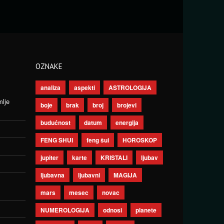
OZNAKE
analiza
aspekti
ASTROLOGIJA
mlje
boje
brak
broj
brojevi
budućnost
datum
energija
FENG SHUI
feng šui
HOROSKOP
jupiter
karte
KRISTALI
ljubav
ljubavna
ljubavni
MAGIJA
mars
mesec
novac
NUMEROLOGIJA
odnosi
planete