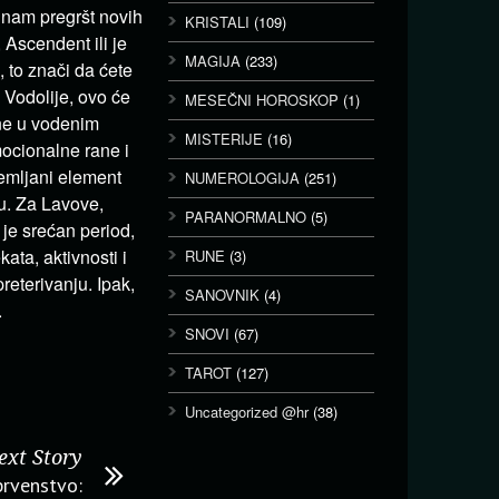
 nam pregršt novih
KRISTALI
(109)
Ascendent ili je
MAGIJA
(233)
, to znači da ćete
 Vodolije, ovo će
MESEČNI HOROSKOP
(1)
ene u vodenim
MISTERIJE
(16)
ocionalne rane i
zemljani element
NUMEROLOGIJA
(251)
ku. Za Lavove,
PARANORMALNO
(5)
o je srećan period,
ata, aktivnosti i
RUNE
(3)
reterivanju. Ipak,
SANOVNIK
(4)
.
SNOVI
(67)
TAROT
(127)
Uncategorized @hr
(38)
ext Story
prvenstvo: